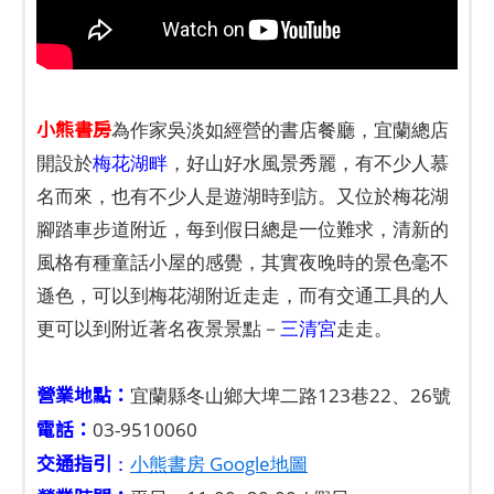
小熊書房
為作家吳淡如經營的書店餐廳，宜蘭總店
開設於
梅花湖畔
，好山好水風景秀麗，有不少人慕
名而來，也有不少人是遊湖時到訪。又位於梅花湖
腳踏車步道附近，每到假日總是一位難求，清新的
風格有種童話小屋的感覺，其實夜晚時的景色毫不
遜色，可以到梅花湖附近走走，而有交通工具的人
更可以到附近著名夜景景點－
三清宮
走走。
營業地點：
宜蘭縣冬山鄉大埤二路123巷22、26號
電話：
03-9510060
交通指引
：
小熊書房 Google地圖