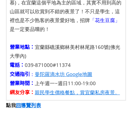
慕)，在宜蘭這個平地為主的區域，其實不用到高的
山區就可以欣賞到不錯的夜景了！不只是學生，這
裡也是不少熟客的夜景愛好地，招牌
「花生豆腐」
是一定要品嚐的！
營業地點：
宜蘭縣礁溪鄉林美村林尾路160號(佛光
大學內)
電話：
039-871000#11374
交通指引
：
曼陀羅滴水坊 Google地圖
營業時間：
上午週一~週日11:00-19:00
網友分享：
親民學生價格餐點，賞宜蘭私房夜景。
點我
回導覽列表