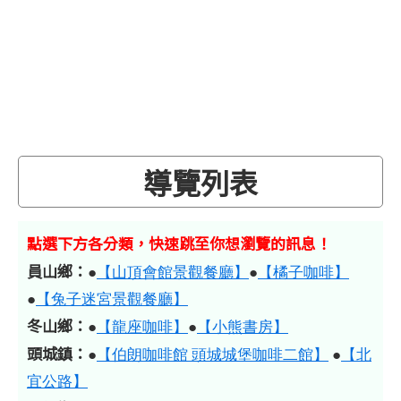
導覽列表
點選下方各分類，快速跳至你想瀏覽的訊息！
員山鄉：
●
【山頂會館景觀餐廳】
●
【橘子咖啡】
●
【兔子迷宮景觀餐廳】
冬山鄉：
●
【龍座咖啡】
●
【小熊書房】
頭城鎮：
●
【伯朗咖啡館 頭城城堡咖啡二館】
●
【北
宜公路】