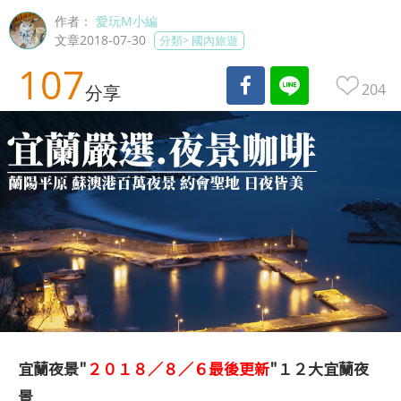
作者：
愛玩M小編
文章2018-07-30
分類>
國內旅遊
107
204
分享
宜蘭夜景"
２０１８／８／６最後更新
"１２大宜蘭夜
景