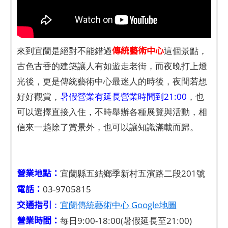
傳統藝術中心
來到宜蘭是絕對不能錯過
這個景點，
古色古香的建築讓人有如遊走老街，而夜晚打上燈
光後，更是傳統藝術中心最迷人的時後，夜間若想
好好觀賞，
暑假營業有延長營業時間到21:00
，也
可以選擇直接入住，不時舉辦各種展覽與活動，相
信來一趟除了賞景外，也可以讓知識滿載而歸。
營業地點：
宜蘭縣五結鄉季新村五濱路二段201號
電話：
03-9705815
交通指引
：
宜蘭傳統藝術中心 Google地圖
營業時間：
每日9:00-18:00(暑假延長至21:00)