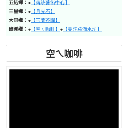
五結鄉：
●
【傳統藝術中心】
三星鄉：
●
【月光石】
大同鄉：
●
【玉蘭茶園】
礁溪鄉：
●
【空ㄟ咖啡】
●
【曼陀羅滴水坊】
空ㄟ咖啡