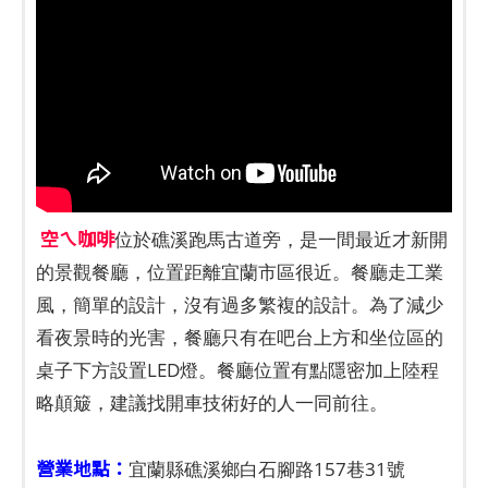
空ㄟ咖啡
位於礁溪跑馬古道旁，是一間最近才新開
的景觀餐廳，位置距離宜蘭市區很近。餐廳走工業
風，簡單的設計，沒有過多繁複的設計。為了減少
看夜景時的光害，餐廳只有在吧台上方和坐位區的
桌子下方設置LED燈。餐廳位置有點隱密加上陸程
略顛簸，建議找開車技術好的人一同前往。
營業地點：
宜蘭縣礁溪鄉白石腳路157巷31號