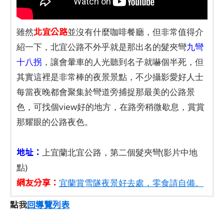
北宜公路
雖然
並沒有什麼咖啡餐廳，但非常值得介
紹一下，北宜公路不外乎就是那出名的髮夾彎
九彎
十八拐
，讓會暈車的人光聽到名子就嚇個半死，但
其實這裡是非常棒的夜景景點，不少攝影愛好人士
每當夜晚都會聚集於彎道旁捕捉那最美的公路景
色，可找個view好的地方，在路旁稍微歇息，賞賞
那耀眼的公路夜色。
地址：
上宜蘭北宜公路，第二個髮夾彎(影片中地
點)
網友分享：
宜蘭賞雪隧夜景好去處，零食請自備。
點我
回導覽列表