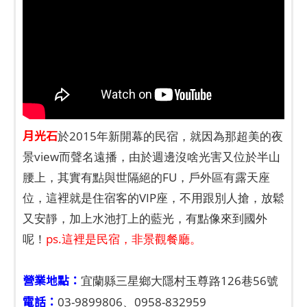
月光石
於2015年新開幕的民宿，就因為那超美的夜
景view而聲名遠播，由於週邊沒啥光害又位於半山
腰上，其實有點與世隔絕的FU，戶外區有露天座
位，這裡就是住宿客的VIP座，不用跟別人搶，放鬆
又安靜，加上水池打上的藍光，有點像來到國外
呢！
ps.這裡是民宿，非景觀餐廳。
營業地點：
宜蘭縣三星鄉大隱村玉尊路126巷56號
電話：
03-9899806、0958-832959