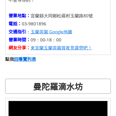
營業地點：
宜蘭縣大同鄉松羅村玉蘭路80號
電話：
03-9801896
交通指引
：
玉蘭茶園 Google地圖
營業時間：
09：00-18：00
網友分享：
來宜蘭玉蘭茶園賞夜景露營吧！
點我
回導覽列表
曼陀羅滴水坊