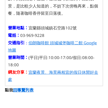
景，是比較少人知道的，不妨下次傍晚再來，點個
餐，隨著咖啡香停留至日落後。
營業地點：
宜蘭縣頭城鎮石空路102號
電話：
03-969-9228
交通指引
：
伯朗咖啡館 頭城城堡咖啡二館 Google
地圖
營業時間：
(平日)平日:10:00-17:00/假日:08:00-
18:00
網友分享：
宜蘭夜景、海景兩相宜的假日休閒好去
處
點我
回導覽列表