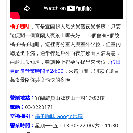
橘子咖啡
，可是宜蘭超人氣的景觀夜景餐廳！只要
隨便問一個宜蘭人夜景上哪去好，10個會有8個說
橘子橘子咖啡。這裡有分室內與室外坐位，但室內
總是坐不滿，通常都是戶外向夜景那面人滿為患，
由於非常知名，建議晚上都要先提早來卡位，
假日
更延長營業時間至24:00
，來趟宜蘭，別忘了讓百
萬夜景陪你共度愉快的夜晚。
營業地點：
宜蘭縣員山鄉枕山一村19號3樓
電話：
03-9220171
交通指引
：
橘子咖啡 Google地圖
營業時間：
星期一~五：13:30~22:00/六：11:30-