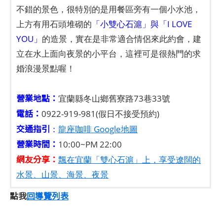
不錯的景色，很特別的是用餐區旁有一個小水池，
上方有用石頭堆砌的
「小雙心石滬」與「I LOVE
YOU」
的造景，實在是非常適合情侶來此約會，建
立在水上面向夜景的小平台，這裡可是很熱門的求
婚浪漫景點喔！
營業地點：
宜蘭縣冬山鄉舊寮路73巷33號
電話：
0922-919-981(假日不接受預約)
交通指引
：
龍座咖啡 Google地圖
營業時間：
10:00~PM 22:00
網友分享：
飄在宜蘭「雙心石滬」上，享受遼闊的
水景、山景、海景、夜景
點我
回導覽列表