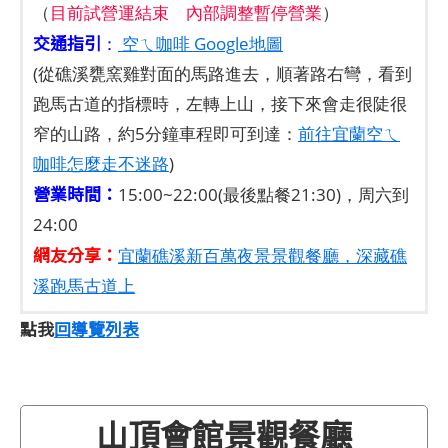
（
目前試營運結束 內部調整暫停營業
）
交通指引
：
空ㄟ咖啡 Google地圖
(從礁溪甕窯雞對面的馬路進去，順著路右彎，看到
跑馬古道的指標時，左轉上山，接下來會走很陡很
窄的山路，約5分鐘車程即可到達：
前往宜蘭空ㄟ
咖啡怎麼走不迷路
)
營業時間：
15:00~22:00(最後點餐21:30)，周六到
24:00
網友分享：
宜蘭礁溪新百萬夜景景觀餐廳，深藏礁
溪跑馬古道上
點我
回導覽列表
山頂會館景觀餐廳