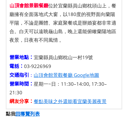
山頂會館景觀餐廳
位於宜蘭縣員山鄉枕頭山上，餐
廳擁有全面落地式大窗，以180度的視野面向蘭陽
平陽，不論是團體、家庭聚餐或是辦婚宴都非常適
合。白天可以遠眺龜山島，晚上還能俯瞰蘭陽地區
夜景，日夜有不同風情 。
營業地點：
宜蘭縣員山鄉枕山一村19號
電話：
03-9226969
交通指引
：
山頂會館景觀餐廳 Google地圖
營業時間：
星期一~日：11:30–14:00, 17:30–
21:30
網友分享：
餐點美味之外還能看宜蘭美麗夜景
點我
回導覽列表