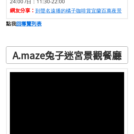
24:00 /日：11:30-22:00
網友分享：
到聲名遠播的橘子咖啡賞宜蘭百萬夜景
點我
回導覽列表
A.maze兔子迷宮景觀餐廳