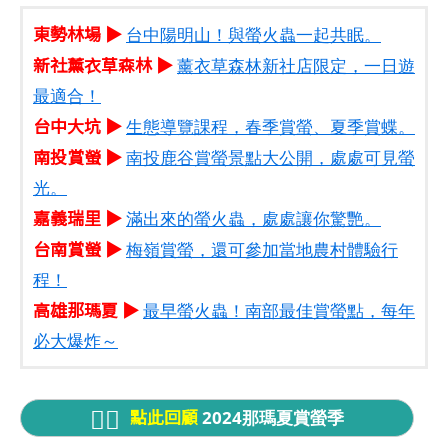
東勢林場 ▶
台中陽明山！與螢火蟲一起共眠。
新社薰衣草森林 ▶
薰衣草森林新社店限定，一日遊
最適合！
台中大坑 ▶
生態導覽課程，春季賞螢、夏季賞蝶。
南投賞螢 ▶
南投鹿谷賞螢景點大公開，處處可見螢
光。
嘉義瑞里 ▶
滿出來的螢火蟲，處處讓你驚艷。
台南賞螢 ▶
梅嶺賞螢，還可參加當地農村體驗行
程！
高雄那瑪夏 ▶
最早螢火蟲！南部最佳賞螢點，每年
必大爆炸～
點此回顧
2024那瑪夏賞螢季