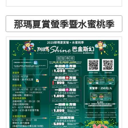
那瑪夏賞螢季暨水蜜桃季