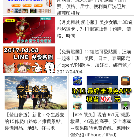
照、價格、尺寸、便利商店洗照片、
超商印相片
【月光權杖 愛心版】美少女戰士3D造
型悠遊卡，7-11獨家販售！預購、價
格、時間
【免費貼圖】12組超可愛貼圖，汪喵
一起來上班！美國、日本、泰國限定
／openVPN跨區、加好友、綁門號／
2017/04/04
【登山步道】新北：今生必去
【iOS 限免】現省961元 減肥
的15條爬山路線／推薦景點、
救星、4G監控高手、安全專家
裝備用品、地點、好去處
～蘋果限時免費遊戲、應用軟
體介紹 (iPhone／iPad)