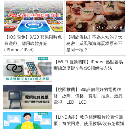
【iOS 限免】9/23 蘋果限時免
【關於蛋糕】不為人知的７大
費遊戲、應用軟體介紹
秘密！戚風和海綿蛋糕原來不
(iPhone／iPad)
是同一種？！
【Wi-Fi 自動關閉】iPhone 熱點容易
斷線怎麼辦？教你5招解決方法
【桃園推薦】5家評價最好的電視維
修！故障、價格、費用、推薦、液晶
電視、LED、LCD
【LINE功能】教你相簿照片按表情回
覆！符號回應、使用教學/沒有怎麼辦