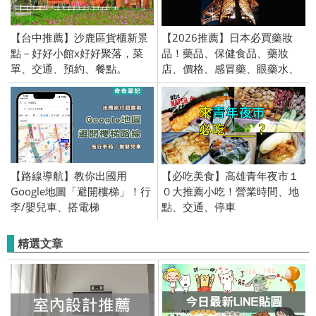
【台中推薦】沙鹿區貨櫃新景
【2026推薦】日本必買藥妝
點－好好小館x好好聚落，菜
品！藥品、保健食品、藥妝
單、交通、預約、餐點。
店、價格、感冒藥、眼藥水、
止痛藥、痘痘藥
【路線導航】教你出國用
【必吃美食】高雄青年夜市１
Google地圖「避開樓梯」！行
０大推薦小吃！營業時間、地
李/嬰兒車、搭電梯
點、交通、停車
精選文章