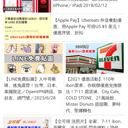
(iPhone／iPad) 2018/02/12
【Apple Pay】Ubereats 外送餐點優
惠、用Apple Pay 可得US $5 美元！
優惠序號、折扣
【LINE免費貼圖】人中哥啾
【2021 優惠活動】110年
咪、搖曳露營！台灣、日本、
ibon票券、存根聯優惠兌換辦
泰國限定／OpenVPN跨區、加
法！7-11 霜淇淋、City Cafe、
好友、綁門號／2023/6/28
COLD STONE、21風味館、
Mister Donuts 甜甜圈、夢時
代、聖娜麵包
【立可得 洗照片】全家、7-11 ibon、
萊爾富、洗大頭照 門市據點！證件