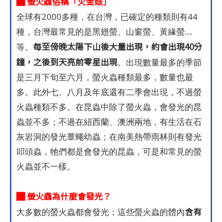
█ 螢火蟲俗稱「火金菇」
全球有2000多種，在台灣，已確定的種類則有44
種，台灣最常見的是黑翅螢、山窗螢、黃緣螢...
每至傍晚太陽下山後大量出現，約會出現40分
等。
鐘，之後到天亮前零星出現
。出現數量最多的季節
是三月下旬至六月，螢火蟲種類最多，數量也最
多。此外七、八月及年底還有二季會出現，不過螢
火蟲種類不多。在昆蟲中除了螢火蟲，會發光的昆
蟲並不多；不過在紐西蘭、澳洲兩地，有生活在石
灰岩洞的發光蕈蠅幼蟲；在南美熱帶雨林則有發光
叩頭蟲，牠們都是會發光的昆蟲，可是和常見的螢
火蟲並不一樣。
█ 螢火蟲為什麼會發光？
含有
大多數的螢火蟲都會發光；這些螢火蟲的體內