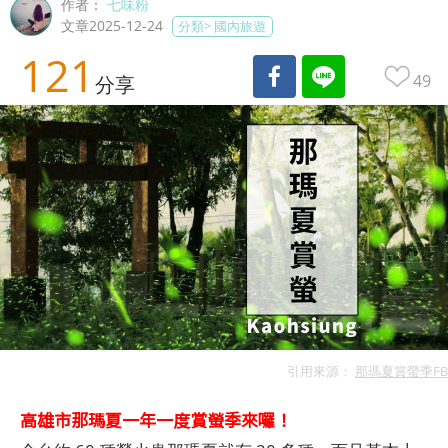
作者：
七味粉
文章2025-12-24
分類>
國內旅遊
121
49
分享
引用來源：
那瑪夏賞螢季FB
高雄市那瑪夏
一年一度賞螢季來囉！