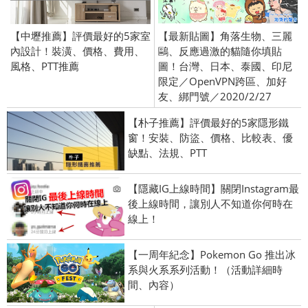
【中壢推薦】評價最好的5家室
【最新貼圖】角落生物、三麗
內設計！裝潢、價格、費用、
鷗、反應過激的貓隨你填貼
風格、PTT推薦
圖！台灣、日本、泰國、印尼
限定／OpenVPN跨區、加好
友、綁門號／2020/2/27
【朴子推薦】評價最好的5家隱形鐵
窗！安裝、防盜、價格、比較表、優
缺點、法規、PTT
【隱藏IG上線時間】關閉Instagram最
後上線時間，讓別人不知道你何時在
線上！
【一周年紀念】Pokemon Go 推出冰
系與火系系列活動！（活動詳細時
間、內容）