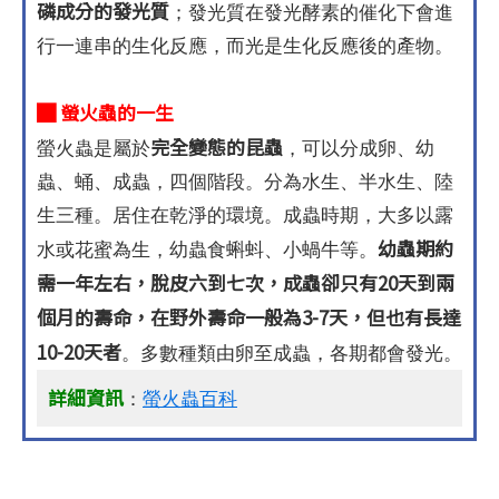
磷成分的發光質
；發光質在發光酵素的催化下會進
行一連串的生化反應，而光是生化反應後的產物。
█ 螢火蟲的一生
完全變態的昆蟲
螢火蟲是屬於
，可以分成卵、幼
蟲、蛹、成蟲，四個階段。分為水生、半水生、陸
生三種。居住在乾淨的環境。成蟲時期，大多以露
幼蟲期約
水或花蜜為生，幼蟲食蝌蚪、小蝸牛等。
需一年左右，脫皮六到七次，成蟲卻只有20天到兩
個月的壽命，在野外壽命一般為3-7天，但也有長達
10-20天者
。多數種類由卵至成蟲，各期都會發光。
詳細資訊
：
螢火蟲百科