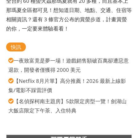
全台約 60 種螢火蟲那瑪夏就有 20 多種，而且基本上
那瑪夏全區都可見！想知道日期、地點、交通、住宿等
相關資訊？還有 3 條官方公布的賞螢步道，計畫賞螢
的你，一定要來體驗看看！
快訊
一夜致富竟是夢一場！遊戲銷售額破百萬卻遭惡意
退款，開發者僅獲得 2000 美元
【Netflix 8月片單】高分推薦！2026 最新上線影
集/電影不踩雷評價
【名偵探柯南主題房】5款限定房型一覽！劍湖山
大飯店限定下午茶、入住特典