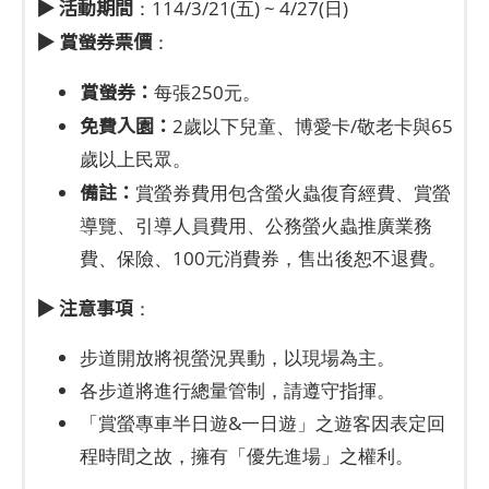
▶ 活動期間
：114/3/21(五) ~ 4/27(日)
▶ 賞螢券票價
：
賞螢券：
每張250元。
免費入園：
2歲以下兒童、博愛卡/敬老卡與65
歲以上民眾。
備註：
賞螢券費用包含螢火蟲復育經費、賞螢
導覽、引導人員費用、公務螢火蟲推廣業務
費、保險、100元消費券，售出後恕不退費。
▶ 注意事項
：
步道開放將視螢況異動，以現場為主。
各步道將進行總量管制，請遵守指揮。
「賞螢專車半日遊&一日遊」之遊客因表定回
程時間之故，擁有「優先進場」之權利。