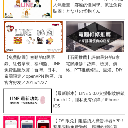
人氣漫畫「鄰座的怪同學」就送免費
貼圖！となりの怪物くん
【免費貼圖】會動的Q民語
【石岡推薦】評價最好的3家
錄、紅包拿來、福利熊、LINE
電腦維修！故障、檢測、價
免費貼圖欣賞！台灣、日本、
格、PTT推薦修理、重灌、DIY
泰國限定／openVPN 跨區、加
官方好友／2015/1/27
【最新版本】LINE 5.0.0支援指紋解鎖
Touch ID，隱私更有保障／iPhone
iOS
【iOS 限免】阻擋煩人廣告神器APP！
蘋果限時免費遊戲、應用軟體推薦