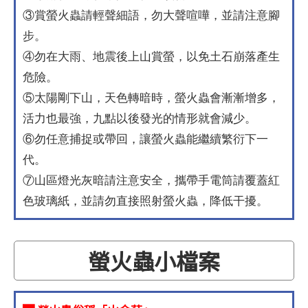
③賞螢火蟲請輕聲細語，勿大聲喧嘩，並請注意腳
步。
④勿在大雨、地震後上山賞螢，以免土石崩落產生
危險。
⑤太陽剛下山，天色轉暗時，螢火蟲會漸漸增多，
活力也最強，九點以後發光的情形就會減少。
⑥勿任意捕捉或帶回，讓螢火蟲能繼續繁衍下一
代。
⑦山區燈光灰暗請注意安全，攜帶手電筒請覆蓋紅
色玻璃紙，並請勿直接照射螢火蟲，降低干擾。
螢火蟲小檔案