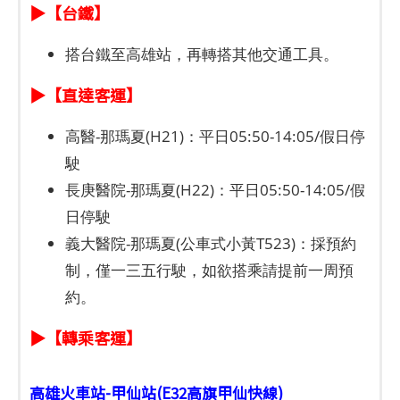
▶【台鐵】
搭台鐵至高雄站，再轉搭其他交通工具。
▶【直達客運】
高醫-那瑪夏(H21)：平日05:50-14:05/假日停
駛
長庚醫院-那瑪夏(H22)：平日05:50-14:05/假
日停駛
義大醫院-那瑪夏(公車式小黃T523)：採預約
制，僅一三五行駛，如欲搭乘請提前一周預
約。
▶【轉乘客運】
高雄火車站-甲仙站(E32高旗甲仙快線)