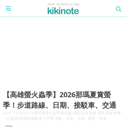
【高雄螢火蟲季】2026那瑪夏賞螢
季！步道路線、日期、接駁車、交通
2025 114 2024 113 那瑪夏螢火蟲季,螢火蟲,賞螢,月份,高雄 賞螢,賞螢 專車,
一日遊,開放時間,價錢,多少,門票 地點、住宿、步道、露營、民宿