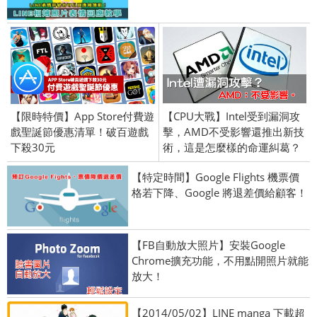
【限時特價】App Store付費遊
【CPU大戰】Intel受到漏洞攻
戲聖誕節優惠清單！破百遊戲
擊，AMD不受影響還推出新技
下殺30元
術，這是怎麼樣的命運糾葛？
【特定時間】Google Flights 機票價
格若下降、Google 將退差價給顧客！
【FB自動放大照片】安裝Google
Chrome擴充功能，不用點開照片就能
放大！
【2014/05/02】LINE manga 下載超