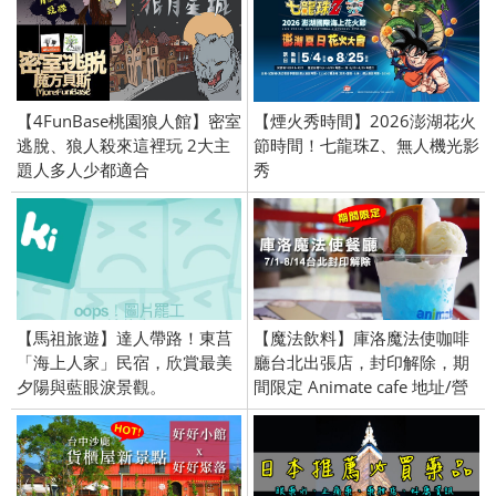
【4FunBase桃園狼人館】密室
【煙火秀時間】2026澎湖花火
逃脫、狼人殺來這裡玩 2大主
節時間！七龍珠Z、無人機光影
題人多人少都適合
秀
【馬祖旅遊】達人帶路！東莒
【魔法飲料】庫洛魔法使咖啡
「海上人家」民宿，欣賞最美
廳台北出張店，封印解除，期
夕陽與藍眼淚景觀。
間限定 Animate cafe 地址/營
業時間/價位。