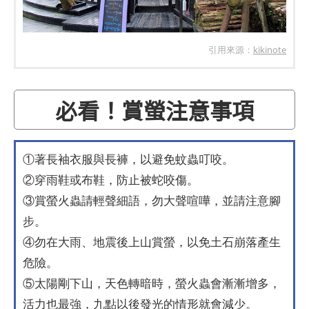
引用來源：
kikinote
必看！賞螢注意事項
①著長袖衣服與長褲，以避免蚊蟲叮咬。
②穿雨鞋或布鞋，防止被蛇咬傷。
③賞螢火蟲請輕聲細語，勿大聲喧嘩，並請注意腳
步。
④勿在大雨、地震後上山賞螢，以免土石崩落產生
危險。
⑤太陽剛下山，天色轉暗時，螢火蟲會漸漸增多，
活力也最強，九點以後發光的情形就會減少。