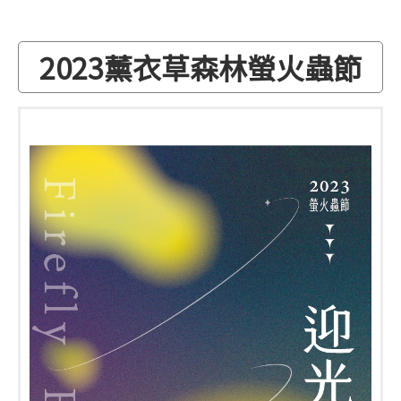
2023薰衣草森林螢火蟲節