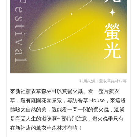
引用來源：
薰衣草森林粉專
來新社薰衣草森林可以賞螢火蟲、看一整片薰衣
草，還有庭園花園景致，尋訪香草 House，來這邊
體驗大自然的美，還能看一閃一閃的營火蟲，這就
是享受人生的滋味啊~ 要特別注意，螢火蟲季只有
在新社店的薰衣草森林才有唷！