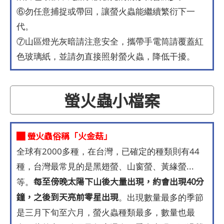
⑥勿任意捕捉或帶回，讓螢火蟲能繼續繁衍下一
代。
⑦山區燈光灰暗請注意安全，攜帶手電筒請覆蓋紅
色玻璃紙，並請勿直接照射螢火蟲，降低干擾。
螢火蟲小檔案
█ 螢火蟲俗稱「火金菇」
全球有2000多種，在台灣，已確定的種類則有44
種，台灣最常見的是黑翅螢、山窗螢、黃緣螢...
每至傍晚太陽下山後大量出現，約會出現40分
等。
鐘，之後到天亮前零星出現
。出現數量最多的季節
是三月下旬至六月，螢火蟲種類最多，數量也最