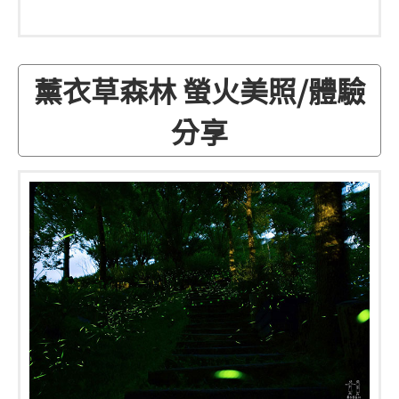
薰衣草森林 螢火美照/體驗
分享