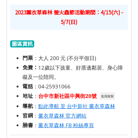
2023薰衣草森林 螢火蟲節活動期間：4/15(六) -
5/7(日)
園區資訊
門票
：大人 200 元 (不分平假日)
免費：
12歲以下孩童、好厝邊鄰居、身心障
礙及一位陪同。
電話
：04-25931066
地址
：
台中市新社區中興街20號
點我複製
導航
：
點此導航 至 台中新社 薰衣草森林
官網
：
薰衣草森林 官方網站
臉書
：
薰衣草森林 FB 粉絲專頁