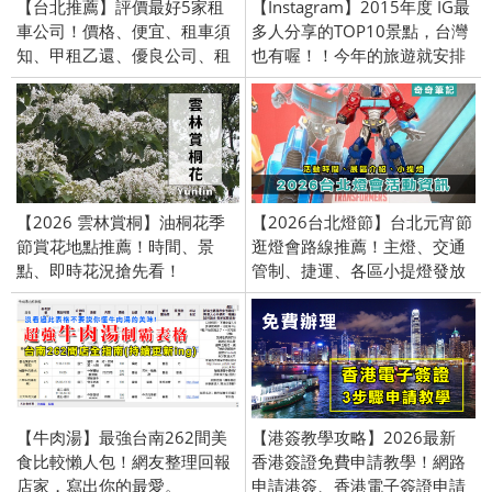
【台北推薦】評價最好5家租
【Instagram】2015年度 IG最
車公司！價格、便宜、租車須
多人分享的TOP10景點，台灣
知、甲租乙還、優良公司、租
也有喔！！今年的旅遊就安排
賃、保險、價錢、費用、接
這裡了！
送、高鐵、汽車、火車站
【2026 雲林賞桐】油桐花季
【2026台北燈節】台北元宵節
節賞花地點推薦！時間、景
逛燈會路線推薦！主燈、交通
點、即時花況搶先看！
管制、捷運、各區小提燈發放
時間
【牛肉湯】最強台南262間美
【港簽教學攻略】2026最新
食比較懶人包！網友整理回報
香港簽證免費申請教學！網路
店家，寫出你的最愛。
申請港簽、香港電子簽證申請