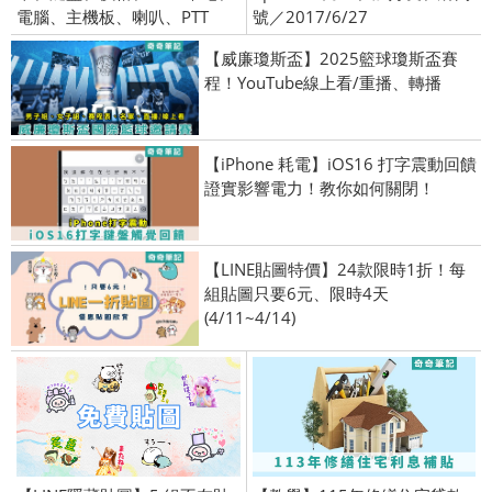
電腦、主機板、喇叭、PTT
號／2017/6/27
【威廉瓊斯盃】2025籃球瓊斯盃賽
程！YouTube線上看/重播、轉播
【iPhone 耗電】iOS16 打字震動回饋
證實影響電力！教你如何關閉！
【LINE貼圖特價】24款限時1折！每
組貼圖只要6元、限時4天
(4/11~4/14)