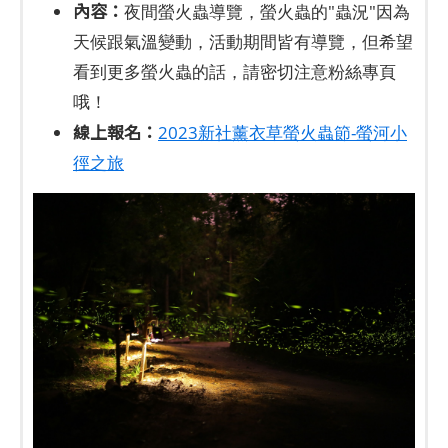
內容：
夜間螢火蟲導覽，螢火蟲的"蟲況"因為
天候跟氣溫變動，活動期間皆有導覽，但希望
看到更多螢火蟲的話，請密切注意粉絲專頁
哦！
線上報名：
2023新社薰衣草螢火蟲節-螢河小
徑之旅