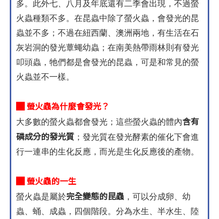
多。此外七、八月及年底還有二季會出現，不過螢
火蟲種類不多。在昆蟲中除了螢火蟲，會發光的昆
蟲並不多；不過在紐西蘭、澳洲兩地，有生活在石
灰岩洞的發光蕈蠅幼蟲；在南美熱帶雨林則有發光
叩頭蟲，牠們都是會發光的昆蟲，可是和常見的螢
火蟲並不一樣。
█ 螢火蟲為什麼會發光？
含有
大多數的螢火蟲都會發光；這些螢火蟲的體內
磷成分的發光質
；發光質在發光酵素的催化下會進
行一連串的生化反應，而光是生化反應後的產物。
█ 螢火蟲的一生
完全變態的昆蟲
螢火蟲是屬於
，可以分成卵、幼
蟲、蛹、成蟲，四個階段。分為水生、半水生、陸