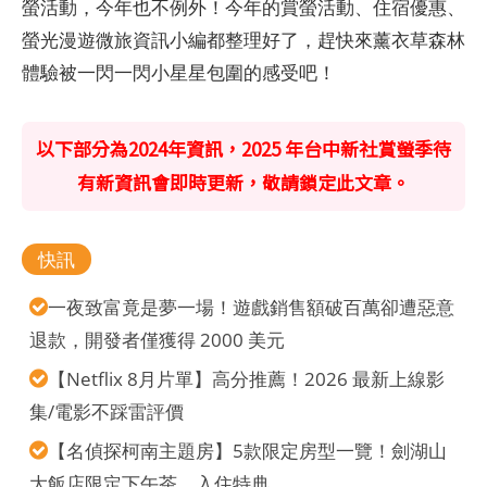
螢活動，今年也不例外！今年的賞螢活動、住宿優惠、
螢光漫遊微旅資訊小編都整理好了，趕快來薰衣草森林
體驗被一閃一閃小星星包圍的感受吧！
以下部分為2024年資訊，2025 年台中新社賞螢季待
有新資訊會即時更新，敬請鎖定此文章。
快訊
一夜致富竟是夢一場！遊戲銷售額破百萬卻遭惡意
退款，開發者僅獲得 2000 美元
【Netflix 8月片單】高分推薦！2026 最新上線影
集/電影不踩雷評價
【名偵探柯南主題房】5款限定房型一覽！劍湖山
大飯店限定下午茶、入住特典