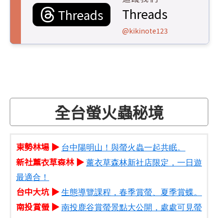
Threads
Threads
@kikinote123
全台螢火蟲秘境
東勢林場 ▶
台中陽明山！與螢火蟲一起共眠。
新社薰衣草森林 ▶
薰衣草森林新社店限定，一日遊
最適合！
台中大坑 ▶
生態導覽課程，春季賞螢、夏季賞蝶。
南投賞螢 ▶
南投鹿谷賞螢景點大公開，處處可見螢