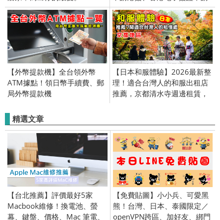
教學、3步驟快速填完、免辦台
胞證
【外幣提款機】全台領外幣
【日本和服體驗】2026最新整
ATM據點！領日幣手續費、郵
理！適合台灣人的和服出租店
局外幣提款機
推薦，京都清水寺週邊租賃，
提早預約，當個一日櫻花妹
吧！
精選文章
【台北推薦】評價最好5家
【免費貼圖】小小兵、可愛黑
Macbook維修！換電池、螢
熊！台灣、日本、泰國限定／
幕、鍵盤、價格、Mac 筆電、
openVPN跨區、加好友、綁門