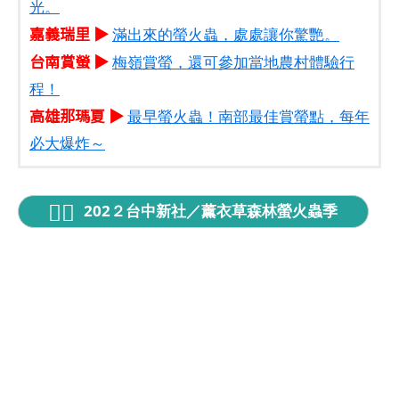
光。
嘉義瑞里 ▶
滿出來的螢火蟲，處處讓你驚艷。
台南賞螢 ▶
梅嶺賞螢，還可參加當地農村體驗行
程！
高雄那瑪夏 ▶
最早螢火蟲！南部最佳賞螢點，每年
必大爆炸～
202２台中新社／薰衣草森林螢火蟲季