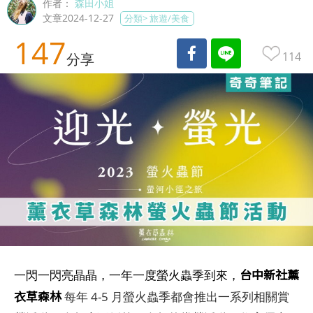
作者：
森田小姐
文章2024-12-27
分類>
旅遊/美食
147
114
分享
台中新社薰
一閃一閃亮晶晶，一年一度螢火蟲季到來，
衣草森林
每年 4-5 月螢火蟲季都會推出一系列相關賞