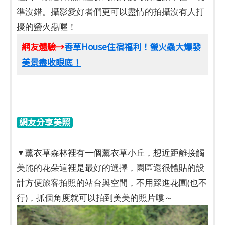
準沒錯。攝影愛好者們更可以盡情的拍攝沒有人打
擾的螢火蟲喔！
網友體驗→
香草House住宿福利！螢火蟲大爆發
美景盡收眼底！
網友分享美照
▼薰衣草森林裡有一個薰衣草小丘，想近距離接觸
美麗的花朵這裡是最好的選擇，園區還很體貼的設
計方便旅客拍照的站台與空間，不用踩進花圃(也不
行)，抓個角度就可以拍到美美的照片嘍～