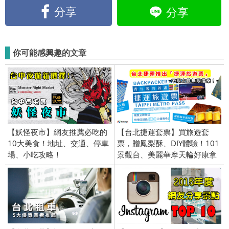
分享
分享
你可能感興趣的文章
【妖怪夜市】網友推薦必吃的
【台北捷運套票】買旅遊套
10大美食！地址、交通、停車
票，贈鳳梨酥、DIY體驗！101
場、小吃攻略！
景觀台、美麗華摩天輪好康拿
不完。