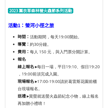
2023 薰衣草森林螢火蟲節系列活動
活動1：螢河小徑之旅
時間：
活動期間，每天19:00開始。
導覽：
約30分鐘。
費用：
每人 150 元，與入門票分開計算。
報名
線上報名 ▸
每日一場，平日19:10、假日19:20
，19:00前須完成入園。
現場報名 ▸
17:00-19:00請於葛雷斯花園前櫃
台現場報名。
送禮 ▸
賞螢就送螢火蟲節紀念小物，線上報名
再加贈小禮唷！