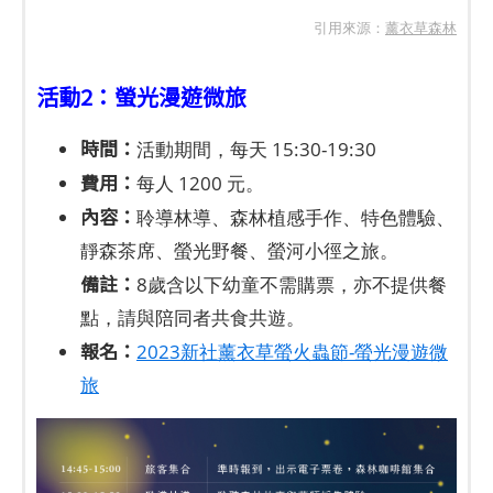
引用來源：
薰衣草森林
活動2：螢光漫遊微旅
時間：
活動期間，每天 15:30-19:30
費用：
每人 1200 元。
內容：
聆導林導、森林植感手作、特色體驗、
靜森茶席、螢光野餐、螢河小徑之旅。
備註：
8歲含以下幼童不需購票，亦不提供餐
點，請與陪同者共食共遊。
報名：
2023新社薰衣草螢火蟲節-螢光漫遊微
旅