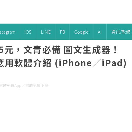
nstagram
iOS
LINE
FB
Google
AI
資訊/軟體
65元，文青必備 圖文生成器！
軟體介紹 (iPhone／iPad)
體／限時免費App／限時免費下載