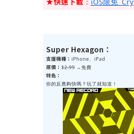
★快速下載
：
iOS限免_Cryp
Super Hexagon：
支援機種：
iPhone、iPad
原價：
$
2.99
→免費
特色：
你的反應夠快嗎？玩了就知道！