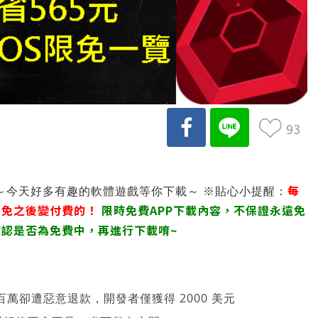
93
每
pp～今天好多有趣的軟體遊戲等你下載～ ※貼心小提醒：
以免之後變付費的！
限時免費APP下載內容，不保證永遠免
認是否為免費中，再進行下載唷~
萬卻遭惡意退款，開發者僅獲得 2000 美元