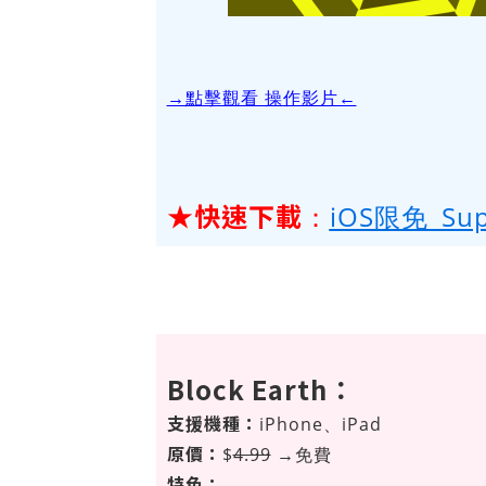
→點擊觀看 操作影片←
★快速下載
：
iOS限免_Sup
Block Earth：
支援機種：
iPhone、iPad
原價：
$
4.99
→免費
特色：