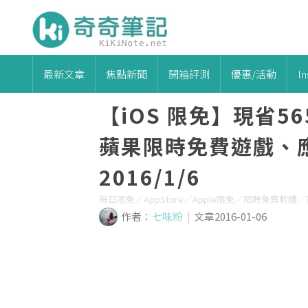
最新文章
焦點新聞
開箱評測
優惠/活動
I
【iOS 限免】現省5
蘋果限時免費遊戲、應用
2016/1/6
每日限免／AppStore／Apple限免／限時免費軟
作者：
七味粉
|
文章2016-01-06