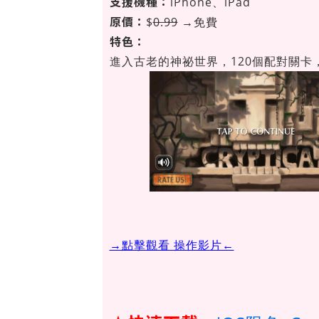
支援機種：
iPhone、iPad
原價：
$
0.99
→免費
特色：
進入古老的神祕世界，120個配對關卡
→點擊觀看 操作影片←