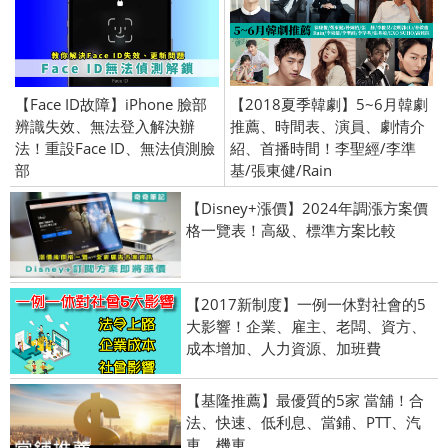
【Face ID故障】iPhone 臉部
【2018夏季韓劇】5~6月韓劇
辨識失效、無法登入解決辦
推薦、時間表、演員、劇情介
法！重設Face ID、無法偵測臉
紹、首播時間！李聖經/李準
部
基/張東健/Rain
【Disney+漲價】2024年調漲方案價
格一覽表！高級、標準方案比較
【2017新制度】一例一休對社會的5
大影響！企業、雇主、老闆、資方、
成本增加、人力資源、加班費
【基隆推薦】最優質的5家 當舖！合
法、快速、低利息、當鋪、PTT、汽
車、機車