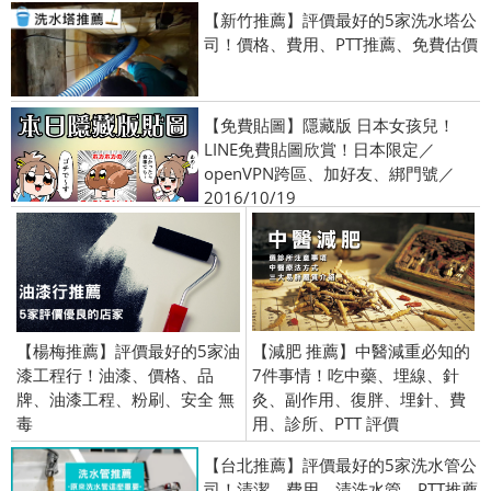
【新竹推薦】評價最好的5家洗水塔公
司！價格、費用、PTT推薦、免費估價
【免費貼圖】隱藏版 日本女孩兒！
LINE免費貼圖欣賞！日本限定／
openVPN跨區、加好友、綁門號／
2016/10/19
【楊梅推薦】評價最好的5家油
【減肥 推薦】中醫減重必知的
漆工程行！油漆、價格、品
7件事情！吃中藥、埋線、針
牌、油漆工程、粉刷、安全 無
灸、副作用、復胖、埋針、費
毒
用、診所、PTT 評價
【台北推薦】評價最好的5家洗水管公
司！清潔、費用、清洗水管、PTT推薦