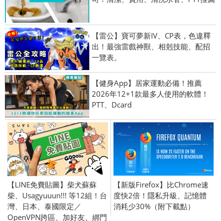
【雷公】寶可夢新IV、CP表，色違釋
出！最強雷戲神獸、相剋技能、配招
一覽表。
【健身App】居家運動必備！推薦
2026年12+1款最多人使用的軟體！
PTT、Dcard
【LINE免費貼圖】柴犬蘇蘇
【新版Firefox】比Chrome速
柴、Usagyuuun!!! 等12組！台
度快2倍！隱私升級、記憶體
灣、日本、泰國限定／
消耗少30%（附下載點）
OpenVPN跨區、加好友、綁門