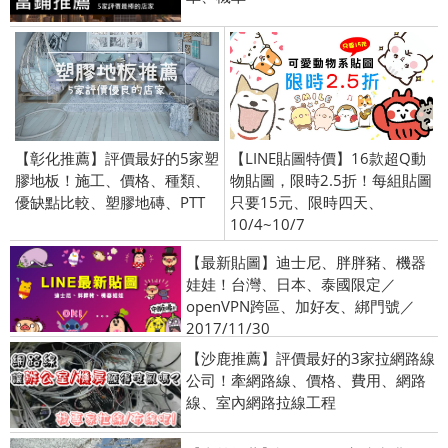
【彰化推薦】評價最好的5家塑
【LINE貼圖特價】16款超Q動
膠地板！施工、價格、種類、
物貼圖，限時2.5折！每組貼圖
優缺點比較、塑膠地磚、PTT
只要15元、限時四天、
10/4~10/7
【最新貼圖】迪士尼、胖胖豬、機器
娃娃！台灣、日本、泰國限定／
openVPN跨區、加好友、綁門號／
2017/11/30
【沙鹿推薦】評價最好的3家拉網路線
公司！牽網路線、價格、費用、網路
線、室內網路拉線工程