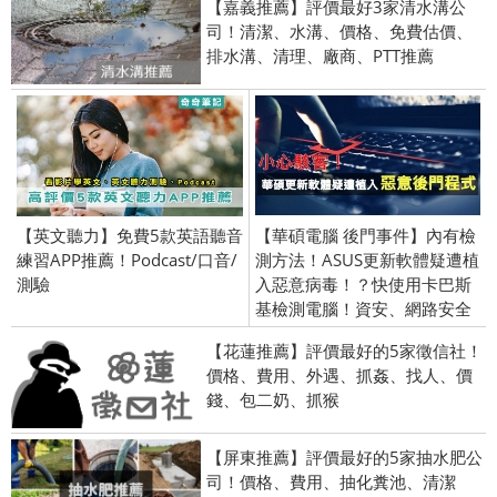
【嘉義推薦】評價最好3家清水溝公
司！清潔、水溝、價格、免費估價、
排水溝、清理、廠商、PTT推薦
【英文聽力】免費5款英語聽音
【華碩電腦 後門事件】內有檢
練習APP推薦！Podcast/口音/
測方法！ASUS更新軟體疑遭植
測驗
入惡意病毒！？快使用卡巴斯
基檢測電腦！資安、網路安全
【花蓮推薦】評價最好的5家徵信社！
價格、費用、外遇、抓姦、找人、價
錢、包二奶、抓猴
【屏東推薦】評價最好的5家抽水肥公
司！價格、費用、抽化糞池、清潔