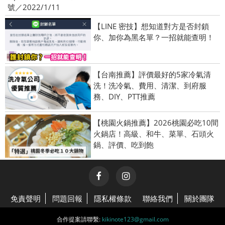
號／2022/1/11
【LINE 密技】想知道對方是否封鎖
你、加你為黑名單？一招就能查明！
【台南推薦】評價最好的5家冷氣清
洗！洗冷氣、費用、清潔、到府服
務、DIY、PTT推薦
【桃園火鍋推薦】2026桃園必吃10間
火鍋店！高級、和牛、菜單、石頭火
鍋、評價、吃到飽
免責聲明
問題回報
隱私權條款
聯絡我們
關於團隊
合作提案請聯繫:
kikinote123@gmail.com