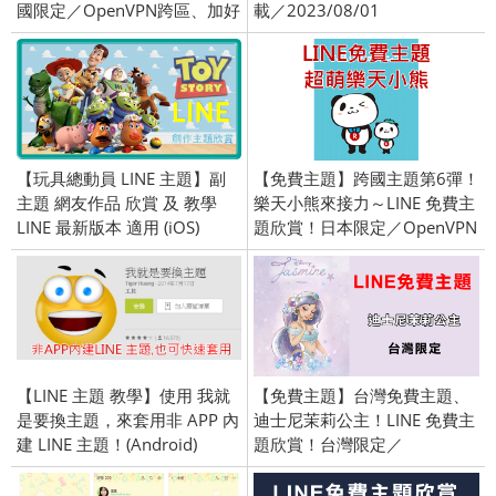
國限定／OpenVPN跨區、加好
載／2023/08/01
友、綁門號／2022/10/18
【玩具總動員 LINE 主題】副
【免費主題】跨國主題第6彈！
主題 網友作品 欣賞 及 教學
樂天小熊來接力～LINE 免費主
LINE 最新版本 適用 (iOS)
題欣賞！日本限定／OpenVPN
跨區、加好友／2015/10/22上
架
【LINE 主題 教學】使用 我就
【免費主題】台灣免費主題、
是要換主題，來套用非 APP 內
迪士尼茉莉公主！LINE 免費主
建 LINE 主題！(Android)
題欣賞！台灣限定／
2018/7/26