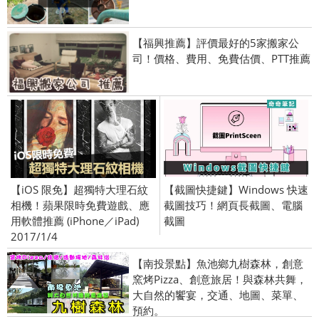
【福興推薦】評價最好的5家搬家公
司！價格、費用、免費估價、PTT推薦
【iOS 限免】超獨特大理石紋
【截圖快捷鍵】Windows 快速
相機！蘋果限時免費遊戲、應
截圖技巧！網頁長截圖、電腦
用軟體推薦 (iPhone／iPad)
截圖
2017/1/4
【南投景點】魚池鄉九樹森林，創意
窯烤Pizza、創意旅居！與森林共舞，
大自然的饗宴，交通、地圖、菜單、
預約。