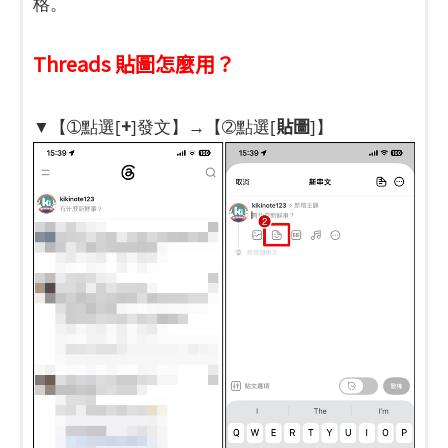
格。
Threads 貼圖怎麼用？
+
貼圖
▼【➀點選[
]發文】→【➁點選[
]】