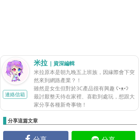
米拉
| 資深編輯
米拉原本是朝九晚五上班族，因緣際會下突
然來到網路產業？！
雖然是女生但對於3C產品很有興趣 ʕ•ᴥ•ʔ
連絡信箱
最討厭整天待在家裡、喜歡到處玩，想跟大
家分享各種新奇事物！
分享這篇文章
分享
分享