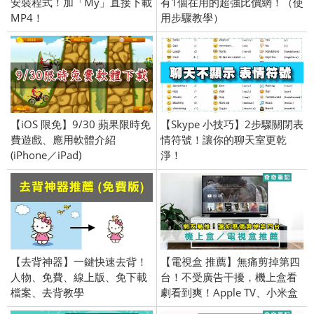
安裝程式！加「My」直接下載
有1個在用的超強比價網！（使
MP4！
用步驟教學）
【iOS 限免】9/30 蘋果限時免
【Skype 小技巧】2步驟關閉表
費遊戲、應用軟體介紹
情符號！讓你的聊天室更乾
(iPhone／iPad)
淨！
【去背神器】一鍵快速去背！
【電視盒 推薦】無痛剪掉第四
人物、免費、線上版、免下載
台！不受廣告干擾，機上盒看
檔案、去背教學
劇看到爽！Apple TV、小米盒
子S、BANDOTT、OVO