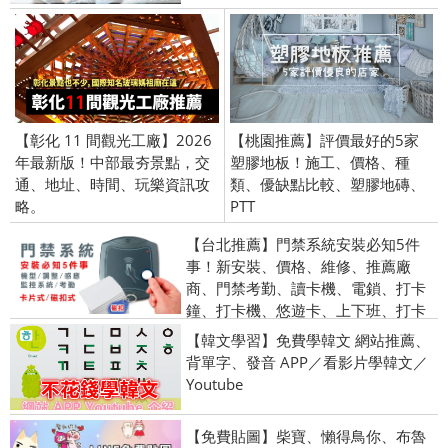
【彰化 11 間觀光工廠】2026
【桃園推薦】評價最好的5家
年最新版！中部最夯景點，交
塑膠地板！施工、價格、種
通、地址、時間、玩樂資訊攻
類、優缺點比較、塑膠地磚、
略。
PTT
【台北推薦】門禁系統安裝必知5件
事！新安裝、價格、維修、推薦廠
商、門禁考勤、讀卡機、電鎖、打卡
鐘、打卡機、悠遊卡、上下班、打卡
【韓文學習】免費學韓文 網站推薦、
背單字、發音 APP／看影片學韓文／
Youtube
【免費貼圖】柴寶、懶得鳥你、布魯