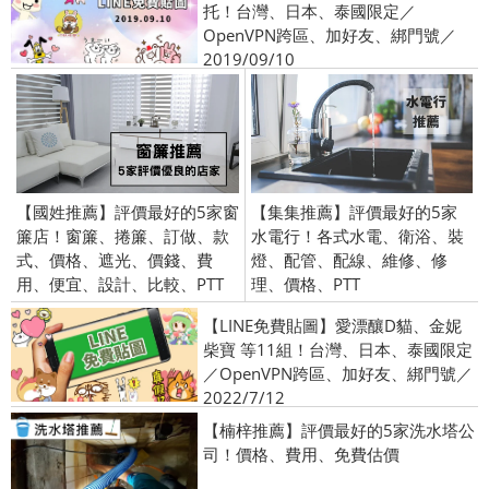
托！台灣、日本、泰國限定／
OpenVPN跨區、加好友、綁門號／
2019/09/10
【國姓推薦】評價最好的5家窗
【集集推薦】評價最好的5家
簾店！窗簾、捲簾、訂做、款
水電行！各式水電、衛浴、裝
式、價格、遮光、價錢、費
燈、配管、配線、維修、修
用、便宜、設計、比較、PTT
理、價格、PTT
【LINE免費貼圖】愛漂釀D貓、金妮
柴寶 等11組！台灣、日本、泰國限定
／OpenVPN跨區、加好友、綁門號／
2022/7/12
【楠梓推薦】評價最好的5家洗水塔公
司！價格、費用、免費估價