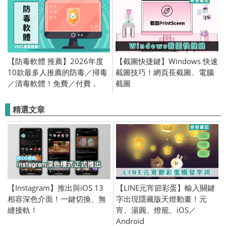
【防毒軟體 推薦】2026年度
【截圖快捷鍵】Windows 快速
10款最多人推薦的防毒／掃毒
截圖技巧！網頁長截圖、電腦
／清毒軟體！免費／付費，
截圖
PTT、Mobile 01
精選文章
【Instagram】推出與iOS 13
【LINE元宵節彩蛋】輸入關鍵
相容深色介面！一鍵切換、無
字出現隱藏版天燈動畫！元
縫接軌！
宵、湯圓、燈籠、iOS／
Android