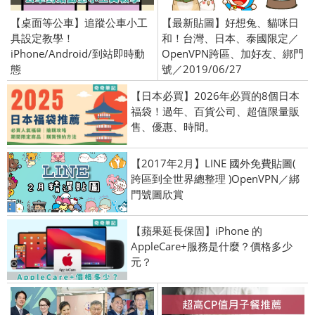
【桌面等公車】追蹤公車小工
【最新貼圖】好想兔、貓咪日
具設定教學！
和！台灣、日本、泰國限定／
iPhone/Android/到站即時動
OpenVPN跨區、加好友、綁門
態
號／2019/06/27
【日本必買】2026年必買的8個日本
福袋！過年、百貨公司、超值限量販
售、優惠、時間。
【2017年2月】LINE 國外免費貼圖(
跨區到全世界總整理 )OpenVPN／綁
門號圖欣賞
【蘋果延長保固】iPhone 的
AppleCare+服務是什麼？價格多少
元？