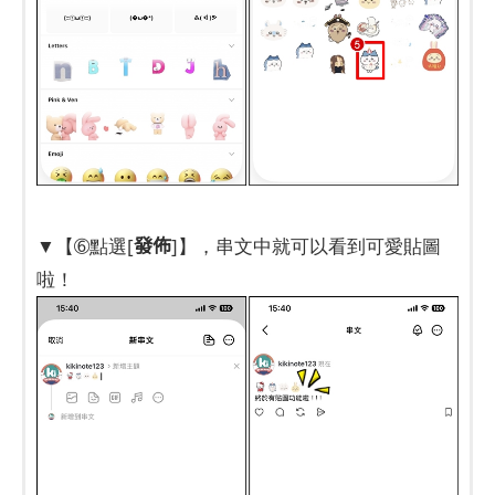
發佈
▼【➅點選[
]】，串文中就可以看到可愛貼圖
啦！