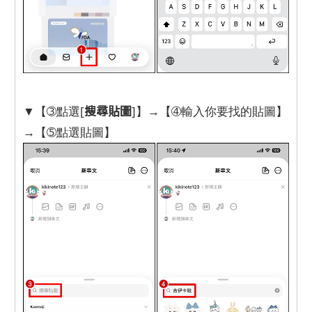
搜尋貼圖
▼【➂點選[
]】→【➃輸入你要找的貼圖】
→【➄點選貼圖】