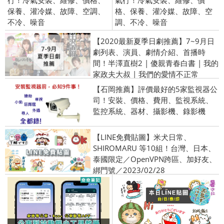
行！冷氣安裝、維修、價格、
氣行！冷氣安裝、維修、價
保養、灌冷媒、故障、空調、
格、保養、灌冷媒、故障、空
不冷、噪音
調、不冷、噪音
【2020最新夏季日劇推薦】7~9月日
劇列表、演員、劇情介紹、首播時
間！半澤直樹2 | 傻親青春白書 | 我的
家政夫大叔 | 我們的愛情不正常
【石岡推薦】評價最好的5家監視器公
司！安裝、價格、費用、監視系統、
監控系統、器材、攝影機、錄影機
【LINE免費貼圖】米犬日常、
SHIROMARU 等10組！台灣、日本、
泰國限定／OpenVPN跨區、加好友、
綁門號／2023/02/28