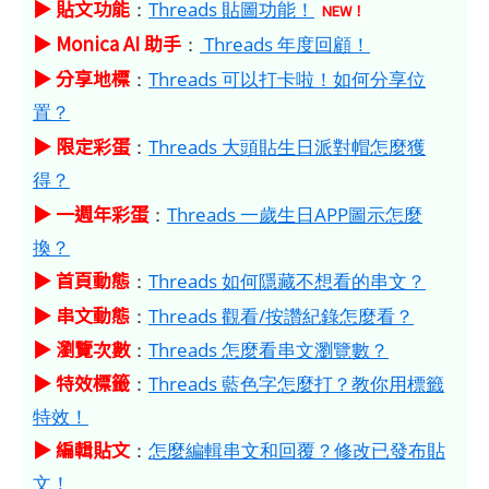
▶ 貼文功能
：
Threads 貼圖功能！
NEW！
▶ Monica AI 助手
：
Threads 年度回顧！
▶ 分享地標
：
Threads 可以打卡啦！如何分享位
置？
▶ 限定彩蛋
：
Threads 大頭貼生日派對帽怎麼獲
得？
▶ 一週年彩蛋
：
Threads 一歲生日APP圖示怎麼
換？
▶ 首頁動態
：
Threads 如何隱藏不想看的串文？
▶ 串文動態
：
Threads 觀看/按讚紀錄怎麼看？
▶ 瀏覽次數
：
Threads 怎麼看串文瀏覽數？
▶ 特效標籤
：
Threads 藍色字怎麼打？教你用標籤
特效！
▶ 編輯貼文
：
怎麼編輯串文和回覆？修改已發布貼
文！