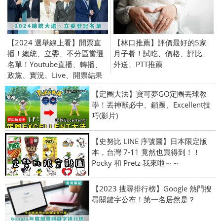
【2024 選舉線上看】開票直
【林口推薦】評價最好的5家
播！總統、立委、不分區當選
月子餐！試吃、價格、評比、
名單！Youtube直播、轉播、
外送、PTT推薦
政黨、實況、Live、開票結果
【定圈大法】寶可夢GO定圈丟球教
學！丟神獸必中、鎖圈、Excellent技
巧(影片)
【史努比 LINE 序號圖】日本限定版
本，台灣 7-11 竟然也買得到！！
Pocky 和 Pretz 我來啦～～
【2023 搜尋排行榜】Google 熱門搜
尋關鍵字公布！第一名居然是？