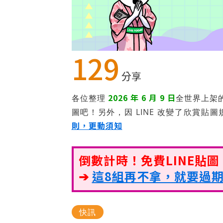
129
分享
2026 年 6 月 9 日
各位整理
全世界上架
圖吧！另外，因 LINE 改變了欣賞貼圖
則，更動須知
倒數計時！免費LINE貼
➔
這8組再不拿，就要過
快訊