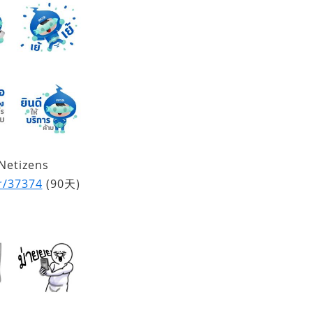
Netizens
er/37374
(90天)