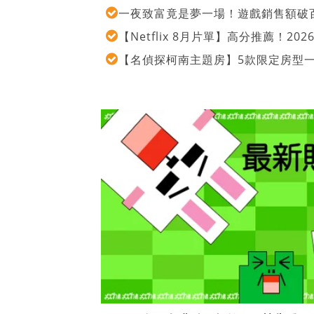
一夜致富竟是夢一場！遊戲銷售額破百
【Netflix 8月片單】高分推薦！2
【名偵探柯南主題房】5款限定房型