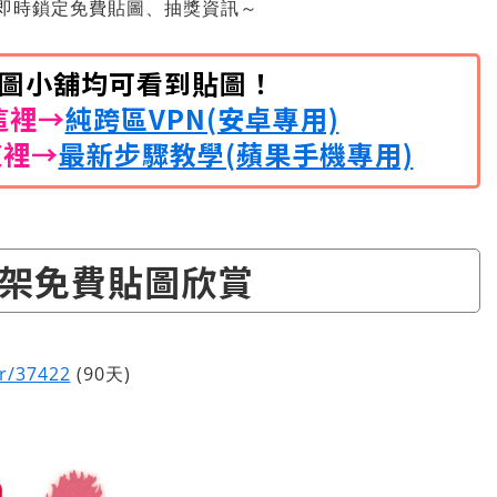
即時鎖定免費貼圖、抽獎資訊～
開貼圖小舖均可看到貼圖！
這裡→
純跨區VPN(安卓專用)
這裡→
最新步驟教學(蘋果手機專用)
架免費貼圖欣賞
er/37422
(90天)