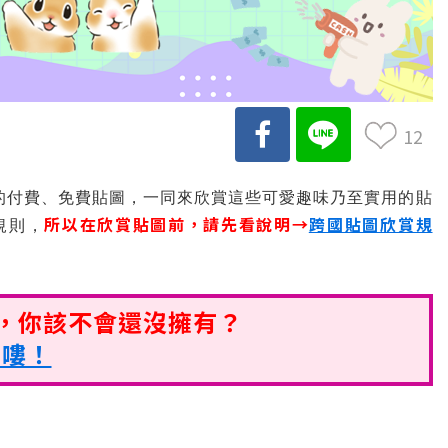
12
的付費、免費貼圖，一同來欣賞這些可愛趣味乃至實用的貼
所以在欣賞貼圖前，請先看說明→
跨國貼圖欣賞規
規則，
圖，你該不會還沒擁有？
期嘍！