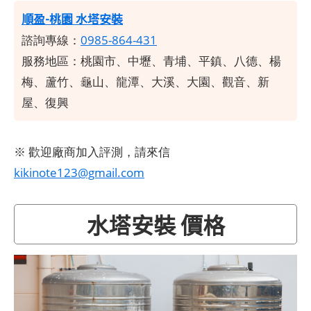
順盈-桃園 水塔安裝
諮詢專線：
0985-864-431
服務地區：桃園市、中壢、青埔、平鎮、八德、楊
梅、蘆竹、龜山、龍潭、大溪、大園、觀音、新
屋、復興
※ 歡迎廠商加入評測，請來信
kikinote123@gmail.com
水塔安裝 價格