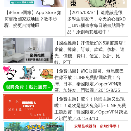
【iPhone國家】App Store 如
【2015/08/31】這應該是很
何更改國家或地區？教學步
多學生朋友們，今天的心聲XD
驟、變更台灣地區
＿LINE插畫家每日繪畫貼圖作
品！原創精彩連載中！
【國姓推薦】評價最好的5家窗簾店！
窗簾、捲簾、訂做、款式、價格、遮
光、價錢、費用、便宜、設計、比
較、PTT
【免費貼圖】超Q香腸哥、無尾熊巴
住你不放！LINE免費貼圖欣賞！台
灣、日本、泰國限定／openVPN跨
區、加好友、門號圖／2015/8/25
【免費主題】驚？！跨國主題又出現
啦！！這次是熊大兔兔耶～LINE 免費
主題欣賞！韓國限定／OpenVPN 跨區
／綁門號／2015/3/10