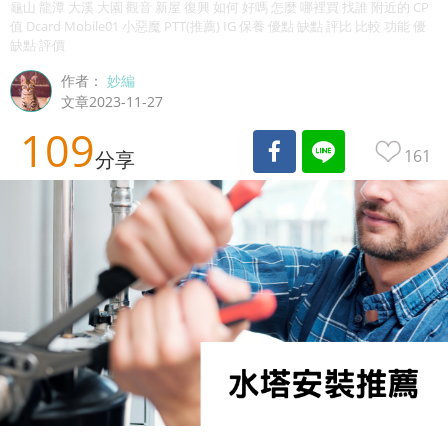
龜山 龍潭 大溪 大園 觀音 新屋 復興 如何 好嗎 怎麼 哪裡買 找誰 附近的 CP
值 Dcard Mobile01 小惡魔 PTT(推薦) IG 保養 優點 缺點 評比 比較 功能 優
缺點 評價
作者：
妙編
文章2023-11-27
109
161
分享