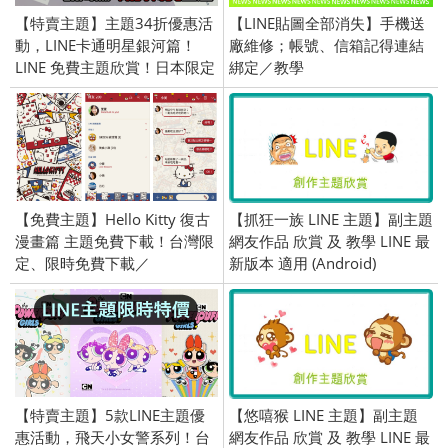
【特賣主題】主題34折優惠活
【LINE貼圖全部消失】手機送
動，LINE卡通明星銀河篇！
廠維修；帳號、信箱記得連結
LINE 免費主題欣賞！日本限定
綁定／教學
／OpenVPN 跨區／
2017/10/06
【免費主題】Hello Kitty 復古
【抓狂一族 LINE 主題】副主題
漫畫篇 主題免費下載！台灣限
網友作品 欣賞 及 教學 LINE 最
定、限時免費下載／
新版本 適用 (Android)
2019/12/13
【特賣主題】5款LINE主題優
【悠嘻猴 LINE 主題】副主題
惠活動，飛天小女警系列！台
網友作品 欣賞 及 教學 LINE 最