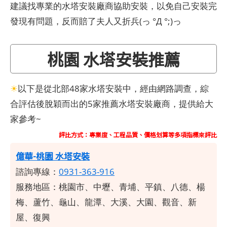
建議找專業的水塔安裝廠商協助安裝，以免自己安裝完
發現有問題，反而賠了夫人又折兵(っ °Д °;)っ
桃園 水塔安裝推薦
☀
以下是從北部48家水塔安裝中，經由網路調查，綜
合評估後脫穎而出的5家推薦水塔安裝廠商，提供給大
家參考~
評比方式：專業度、工程品質、價格划算等多項指標來評比
億華-桃園 水塔安裝
諮詢專線：
0931-363-916
服務地區：桃園市、中壢、青埔、平鎮、八德、楊
梅、蘆竹、龜山、龍潭、大溪、大園、觀音、新
屋、復興