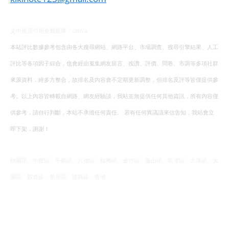
文中圖源引用免費圖庫：canva
本站評比數據參考包含由各大搜尋網站、網路平台、市場調查、搜尋引擎結果、人工
評比等各項因子綜合，也會經由蒐集網友留言、按讚、評價、問卷、市調等多項社群
來源資料，經多方整合，故排名及內容會不定期更新調整，但排名及評等皆僅提供參
考。以上內容皆轉載自網路、網友經驗談，我站並無提供任何其他資訊，所有內容僅
供參考，請自行判斷，本站不承擔任何責任。 若有任何異議請來信告知，我站會立
即下架，謝謝！
桃園區、中壢區、平鎮區、八德區、楊梅區、蘆竹區、龜山區、龍潭區、大溪區、大
園區、觀音區、新屋區、復興區、青埔