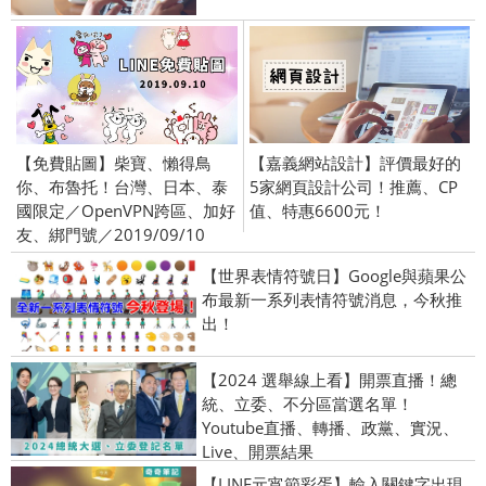
【免費貼圖】柴寶、懶得鳥
【嘉義網站設計】評價最好的
你、布魯托！台灣、日本、泰
5家網頁設計公司！推薦、CP
國限定／OpenVPN跨區、加好
值、特惠6600元！
友、綁門號／2019/09/10
【世界表情符號日】Google與蘋果公
布最新一系列表情符號消息，今秋推
出！
【2024 選舉線上看】開票直播！總
統、立委、不分區當選名單！
Youtube直播、轉播、政黨、實況、
Live、開票結果
【LINE元宵節彩蛋】輸入關鍵字出現