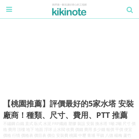
【桃園推薦】評價最好的5家水塔 安裝
廠商！種類、尺寸、費用、PTT 推薦
不鏽鋼 白鐵 直式 臥式 水泥 FRP纖維 塑膠 裝設 安裝 換水塔 1噸 2噸 尺寸 價
格 費用 頂樓 地下 地面 浮球 止水閥 收費 價錢 費用 多少錢 報價 平價 便宜
價格 行情 價格表 價目表 價位 安裝費 桃園 中壢 青埔 平鎮 八德 楊梅 蘆竹