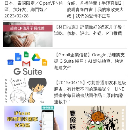
日本、泰國限定／OpenVPN跨
介紹、首播時間！半澤直樹2 |
區、加好友、綁門號／
傻親青春白書 | 我的家政夫大
2023/02/28
叔 | 我們的愛情不正常
【林口推薦】評價最好的5家月子餐！
試吃、價格、評比、外送、PTT推薦
【Gmail企業信箱】Google 助理將支
援 G Suite 帳戶！AI 語法檢查、快速
創建文件
【2015/04/15】你對普通朋友和超級
麻吉，有什麼不同的定義呢？＿LINE
插畫家每日繪畫貼圖作品！原創精彩
連載中！