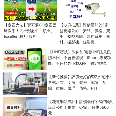
【定圈大法】寶可夢GO定圈丟
【沙鹿推薦】評價最好的5家
球教學！丟神獸必中、鎖圈、
監視器公司！安裝、價格、費
Excellent技巧(影片)
用、監視系統、監控系統、器
材、攝影機、錄影機
【LINE密技】教你如何讓LINE訊息已
讀不回、不會被發現！iPhone專屬功
能、不用額外下載APP、限定型號。
【新竹推薦】評價最好的5家水電行！
各式水電、衛浴、裝燈、配管、配
線、維修、修理、價格、PTT
【花蓮網站設計】評價最好的5家網頁
設計公司！推薦、CP值、特惠6600
元！