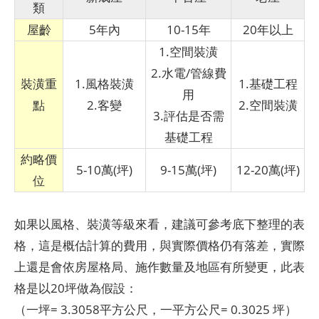
類
屋齡
5年內
10-15年
20年以上
1.空間裝潢
2.水電/管線費
裝潢重
1.風格裝潢
1.基礎工程
用
點
2.客變
2.空間裝潢
3.評估是否需
基礎工程
約略價
5-10萬(坪)
9-15萬(坪)
12-20萬(坪)
位
如果以風格、裝潢等級來看，建議可參考底下整理的表
格，這是概估計算的費用，與實際價格仍有落差，實際
上還是會依房屋格局、施作數量及地區有所變更，此表
格是以20坪做為假設：
（一坪= 3.3058平方公尺，一平方公尺= 0.3025 坪）