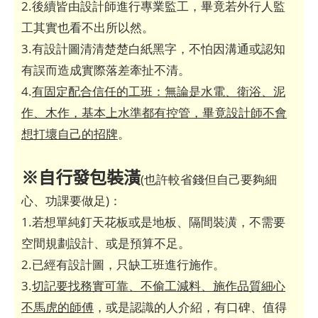
2.後續皆由設計師進行專業監工，畢竟若外行人監
工其實也看不出所以然。
3.有設計圖清清楚楚白紙黑字，不怕因溝通或認知
有誤而造成實際落差牽扯不清。
4.
有固定配合信任的工班：無論是水電、衛浴、泥
作、木作，基本上水準都有控管，畢竟設計師不會
想打壞自己的招牌
。
※自行發包裝潢
(也許較省錢但自己要夠細
心、功課要做足)：
1.若想單純釘天花板或是地板、隔間裝潢，不需要
空間規劃設計、或是預算不足。
2.已經有設計圖，只缺工班進行施作。
3.
切記要找務實可靠、不偷工減料、施作品質細心
不馬虎的師傅
，或是認識的人介紹，有口碑、值得