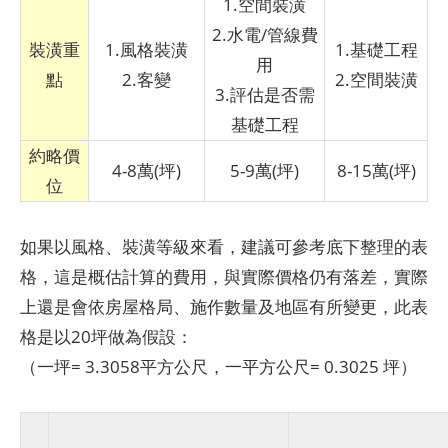
1.空間裝潢
2.水電/管線費
裝潢重
1.風格裝潢
1.基礎工程
用
點
2.客變
2.空間裝潢
3.評估是否需
基礎工程
約略價
4-8萬(坪)
5-9萬(坪)
8-15萬(坪)
位
如果以風格、裝潢等級來看，建議可參考底下整理的表
格，這是概估計算的費用，與實際價格仍有落差，實際
上還是會依房屋格局、施作數量及地區有所變更，此表
格是以20坪做為假設：
（一坪= 3.3058平方公尺，一平方公尺= 0.3025 坪）