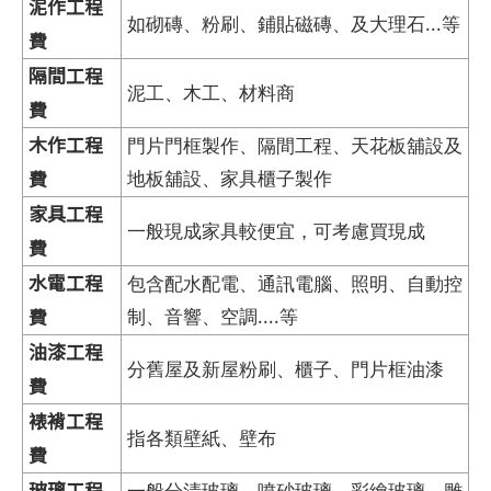
泥作工程
如砌磚、粉刷、鋪貼磁磚、及大理石...等
費
隔間工程
泥工、木工、材料商
費
木作工程
門片門框製作、隔間工程、天花板舖設及
費
地板舖設、家具櫃子製作
家具工程
一般現成家具較便宜，可考慮買現成
費
水電工程
包含配水配電、通訊電腦、照明、自動控
費
制、音響、空調....等
油漆工程
分舊屋及新屋粉刷、櫃子、門片框油漆
費
裱褙工程
指各類壁紙、壁布
費
玻璃工程
一般分清玻璃、噴砂玻璃、彩繪玻璃、雕