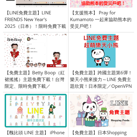
【LINE免費主題】LINE
【支援熊本】 Pray for
FRIENDS New Year's
Kumamoto 一起來協助熊本的
2025（日本）！限時免費下載
受災戶吧！
／2025/01/07
【免費主題】Betty Boop（紅
【免費主題】跨國主題第6彈！
裙搖搖）主題免費下載！台灣
樂天小熊來接力～LINE 免費主
限定、限時免費下載／
題欣賞！日本限定／OpenVPN
2020/05/28
跨區、加好友／2015/10/22上
架
【醜比頭 LINE 主題】 iPhone
【免費主題】日本Shopping