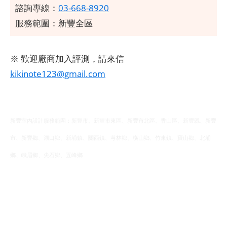
諮詢專線：
03-668-8920
服務範圍：新豐全區
​
※ 歡迎廠商加入評測，請來信
kikinote123@gmail.com
新豐室內設計服務範圍：新豐市、新豐市東區、新豐市北區、香山區、新豐縣、新豐
市、新豐鄉、湖口鄉、新埔鎮、關西鎮、芎林鄉、橫山鄉、竹東鎮、寶山鄉、北埔
鄉、峨眉鄉、尖石鄉、五峰鄉