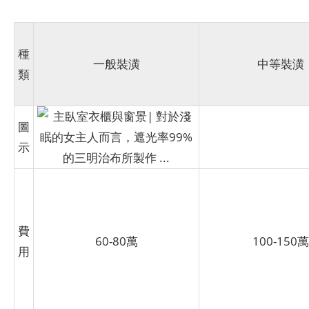
種
一般裝潢
中等裝潢
類
圖
示
費
60-80萬
100-150萬
用