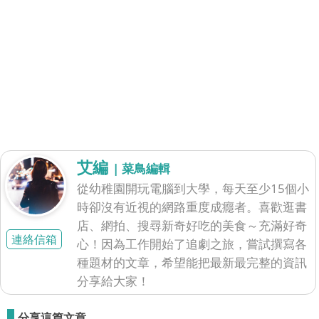
艾編
| 菜鳥編輯
從幼稚園開玩電腦到大學，每天至少15個小
時卻沒有近視的網路重度成癮者。喜歡逛書
店、網拍、搜尋新奇好吃的美食～充滿好奇
連絡信箱
心！因為工作開始了追劇之旅，嘗試撰寫各
種題材的文章，希望能把最新最完整的資訊
分享給大家！
分享這篇文章