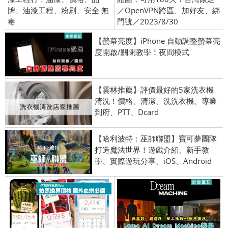
牌、油漆工程、粉刷、安全 無
／OpenVPN跨區、加好友、綁
毒
門號／2023/8/30
【螢幕亮度】iPhone 自動調整螢幕亮
度開啟/關閉教學！夜間模式
【雲林推薦】評價最好的5家洗衣機
清洗！價格、清潔、洗洗衣機、專業
到府、PTT、Dcard
【哈利波特：巫師聯盟】寶可夢團隊
打造魔法世界！遊戲介紹、新手教
學、實際遊玩分享、iOS、Android