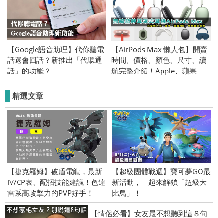
【Google語音助理】代你聽電
【AirPods Max 懶人包】開賣
話還會回話？新推出「代聽通
時間、價格、顏色、尺寸、續
話」的功能？
航完整介紹！Apple、蘋果
精選文章
【捷克羅姆】破盾電龍，最新
【超級團體戰週】寶可夢GO最
IV/CP表、配招技能建議！色違
新活動，一起來解鎖「超級大
雷系高攻擊力的PVP好手！
比鳥」！
【情侶必看】女友最不想聽到這８句