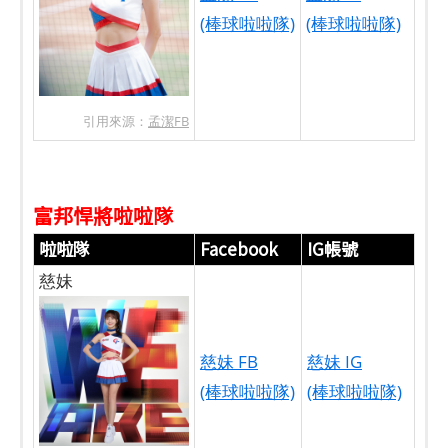
(棒球啦啦隊)
(棒球啦啦隊)
引用來源：
孟潔FB
富邦悍將啦啦隊
啦啦隊
Facebook
IG帳號
慈妹
慈妹 FB
慈妹 IG
(棒球啦啦隊)
(棒球啦啦隊)