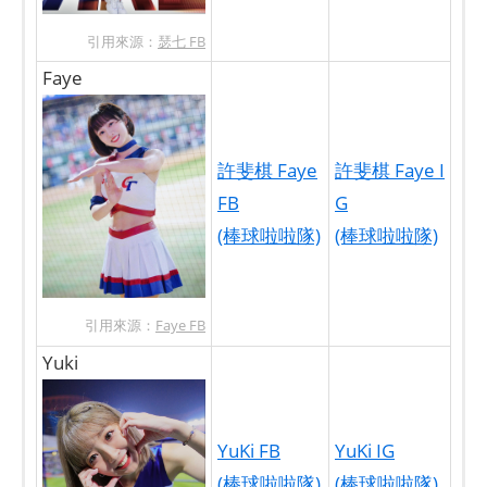
引用來源：
瑟七 FB
Faye
許斐棋 Faye
許斐棋 Faye I
FB
G
(棒球啦啦隊)
(棒球啦啦隊)
引用來源：
Faye FB
Yuki
YuKi FB
YuKi IG
(棒球啦啦隊)
(棒球啦啦隊)