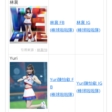
林襄
林襄 FB
林襄 IG
(棒球啦啦隊)
(棒球啦啦隊)
引用來源：
林襄FB
Yuri
Yuri陳怡叡 F
Yuri陳怡叡 IG
B
(棒球啦啦隊)
(棒球啦啦隊)