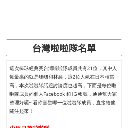
台灣啦啦隊名單
這次棒球經典賽台灣啦啦隊成員共有21位，其中人
氣最高的就是峮峮和林襄，這2位人氣在日本相當
高，本次啦啦隊話題討論度也超高，下面是每位啦
啦隊成員的個人Facebook 和 IG 帳號，通通幫大家
整理好囉~ 看你喜歡哪一位啦啦隊成員，直接給他
關注起來！