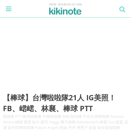
【棒球】台灣啦啦隊21人 IG美照！
FB、峮峮、林襄、棒球 PTT
啦啦隊 PTT 棒球經典賽 中華啦啦隊 WBC啦啦隊 中信兄弟啦啦隊 Passion
Sisters 峮峮 貴貴 短今 妮可 Peggy 樂天桃猿 RakutenGirls 林襄 Yuri 籃籃 孟
潔 富邦悍將啦啦隊 Fubon Angels 慈妹 丹丹 秀秀子 奶昔 味全龍啦啦隊