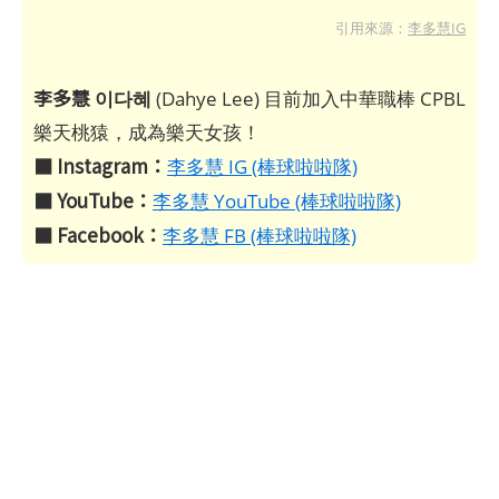
引用來源：
李多慧IG
李多慧 이다혜
(Dahye Lee) 目前加入中華職棒 CPBL
樂天桃猿，成為樂天女孩！
■ Instagram：
李多慧 IG (棒球啦啦隊)
■ YouTube：
李多慧 YouTube (棒球啦啦隊)
■ Facebook：
李多慧 FB (棒球啦啦隊)