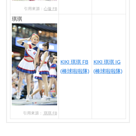
引用來源：
心璇 FB
琪琪
KIKI 琪琪 FB
KIKI 琪琪 IG
(棒球啦啦隊)
(棒球啦啦隊)
引用來源：
琪琪 FB