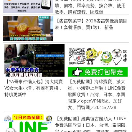
礦、價格、匯率走勢、換台幣、使用
教學、購買流程、區塊鏈
【麥當勞菜單】2026麥當勞優惠價目
表！套餐漲價、買1送1、新品
【YA哥事件懶人包】清大媽寶
【免費貼圖】海綿寶寶、派大
VS女大生小清，有圖有真相，
星、小海獅上岸啦！LINE免費
持續更新中
貼圖欣賞！台灣、日本、泰國
限定／openVPN跨區、加好
友、門號圖／2015/7/28
【免費貼圖】經典復古饅頭人！LINE
免費貼圖欣賞！日本、台灣、泰國限
定／openVPN跨區、加好友、綁門號