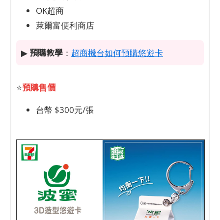
OK超商
萊爾富便利商店
預購教學
▶
：
超商機台如何預購悠遊卡
預購售價
⭐
台幣 $300元/張