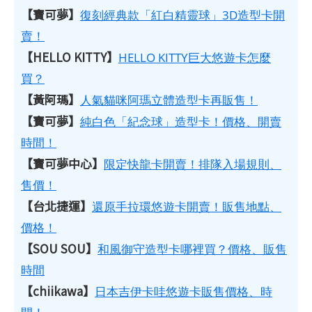
【寶可夢】
復刻經典款「紅白精靈球」3D造型卡開
賣！
【HELLO KITTY】
HELLO KITTY巨大悠遊卡怎麼
買？
【黃阿瑪】
人氣貓咪阿瑪立體造型卡再販售！
【寶可夢】
純白色「紀念球」造型卡！價格、開賣
時間！
【寶可夢中心】
限定快龍卡開賣！排隊入場規則、
售價！
【台北捷運】
還原手拉環悠遊卡開賣！販售地點、
價格！
【SOU SOU】
和風御守造型卡哪裡買？價格、販售
時間
【chiikawa】
日本吉伊卡哇悠遊卡販售價格、時