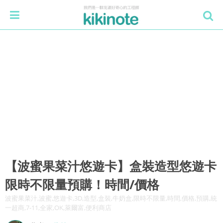
【波蜜果菜汁悠遊卡】盒裝造型悠遊卡
限時不限量預購！時間/價格
波蜜果菜汁,波蜜,悠遊卡,3D,造型,盒裝,牛奶盒,限時不限量,時間,價格,預購,統
一超商,7-11,全家,OK,萊爾富,便利商店