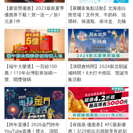
【麥當勞優惠】2023最新夏季
【萊爾富集點活動】北海道白
優惠券下載！買一送一／加1
熊登場！文件夾、牛奶杯、琺
元多1件
瑯杯、保溫瓶、保冷盒、北極
熊、Hi-Life
【端午大樂透】一百組100
【演唱會時間】2024新北耶誕
萬！115年台灣彩券加碼一
城時間！8大打卡燈區、聖誕市
覽、開獎號碼
集活動
【跨年直播】2026金門跨年
【肯德基 優惠券】KFC最新優
YouTube直播！煙火、演唱
惠！3/29前出示就能享有超划