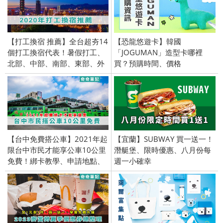
【打工換宿 推薦】全台超夯14
【恐龍悠遊卡】韓國
個打工換宿代表！暑假打工、
「JOGUMAN」造型卡哪裡
北部、中部、南部、東部、外
買？預購時間、價格
島、馬祖、金門、澎湖、小琉
球、蘭嶼、綠島
【台中免費搭公車】2021年起
【宜蘭】SUBWAY 買一送一！
限台中市民才能享公車10公里
潛艇堡、限時優惠、八月份每
免費！綁卡教學、申請地點、
週一小確幸
悠遊卡