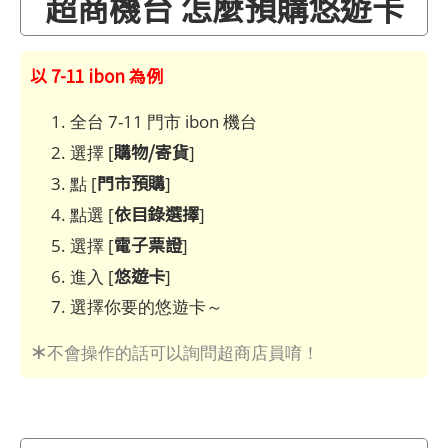
超商機台 怎麼預購悠遊卡
以 7-11 ibon 為例
全台 7-11 門市 ibon 機台
購物/寄貨
選擇 [
]
門市預購
點 [
]
依目錄選擇
點選 [
]
電子票證
選擇 [
]
悠遊卡
進入 [
]
選擇你要的悠遊卡～
＊
不會操作的話可以詢問超商店員唷！