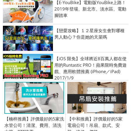
【E-YouBike】電動版YouBike上路！
2019年登場、新北市、淡水區、電動
腳踏車
【戀愛攻略】１２星座女生會對哪種
男人動心？你是她的天菜嗎
【iOS 限免】全球將近8百萬人都在使
用的Runtastic PRO！蘋果限時免費遊
戲、應用軟體推薦 (iPhone／iPad)
2017/1/9
【楠梓推薦】評價最好的5家洗
【中和推薦】評價最好的5家
水管公司！清潔、費用、清洗
電扇公司！吊扇、款式、安