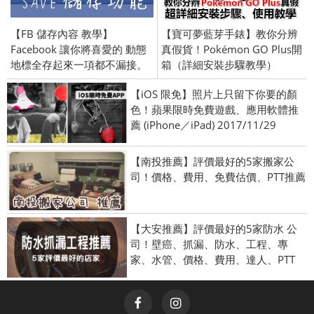
【FB 儲存內容 教學】
【寶可夢藍芽手錶】教你分辨
Facebook 讓你將喜愛的 動態
真假貨！Pokémon GO Plus開
地標全存起來一項都不漏接。
箱（詳細安裝步驟教學）
【iOS 限免】照片上只留下你要的顏
色！蘋果限時免費遊戲、應用軟體推
薦 (iPhone／iPad) 2017/11/29
【南投推薦】評價最好的5家搬家公
司！價格、費用、免費估價、PTT推薦
【大安推薦】評價最好的5家防水 公
司！壁癌、抓漏、防水、工程、專
家、水管、價格、費用、達人、PTT