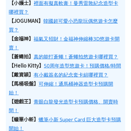
【小護士】
裡面有擬真軟膏！曼秀雷敦紀念造型卡
哪裡買？
【JOGUMAN】
韓國超可愛小恐龍玩偶悠遊卡怎麼
買？
【金福神】
福氣又招財！金福神伸縮棒3D悠遊卡開
賣！
【蒼蠅拍】
真的能打蒼蠅！蒼蠅拍悠遊卡哪裡買？
【Hello Kitty】
50周年造型悠遊卡！預購價格/時間
【戴資穎】
有小戴簽名的紀念套卡組哪裡買？
【馬桶吸盤】
可伸縮！通馬桶神器造型卡預購開
始！
【遊戲王】
青眼白龍發光造型卡預購價格、開賣時
間！
【蠟筆小新】
蠟筆小新 Super Card 巨大造型卡預購
開始！