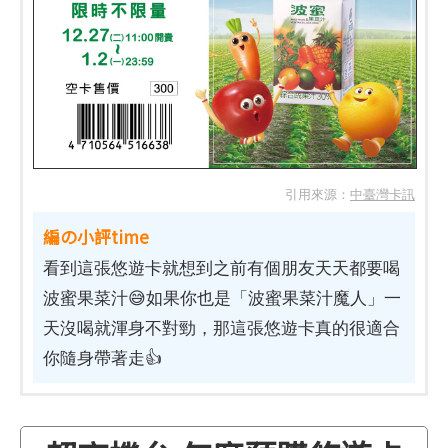
引用來源：
中臺灣卡訊
編の小評time
看到這張悠遊卡就想到之前有個朋友天天都要喝
波蜜果菜汁😅如果你也是「波蜜果菜汁魔人」一
天沒喝就渾身不對勁，那這張悠遊卡真的很適合
你隨身帶著走👍