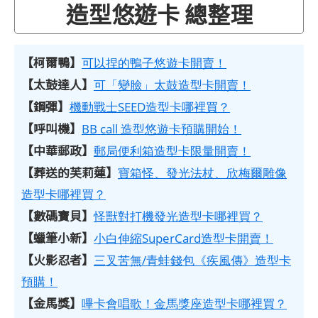
造型悠遊卡 總整理
【柯爾鴨】
可以捏的鴨子悠遊卡開賣！
【太鼓達人】
可「變臉」太鼓造型卡開賣！
【鋼彈】
機動戰士SEED造型卡哪裡買？
【呼叫機】
BB call 造型悠遊卡預購開始！
【中華郵政】
郵局便利箱造型卡限量開賣！
【葬送的芙莉蓮】
寶箱怪、發光法杖、欣梅爾雕像
造型卡哪裡買？
【數碼寶貝】
怪獸對打機發光造型卡哪裡買？
【蠟筆小新】
小白伸縮SuperCard造型卡開賣！
【火影忍者】
三叉苦無/青蛙錢包《疾風傳》造型卡
預購！
【金馬獎】
嗶卡會唱歌！金馬獎座造型卡哪裡買？