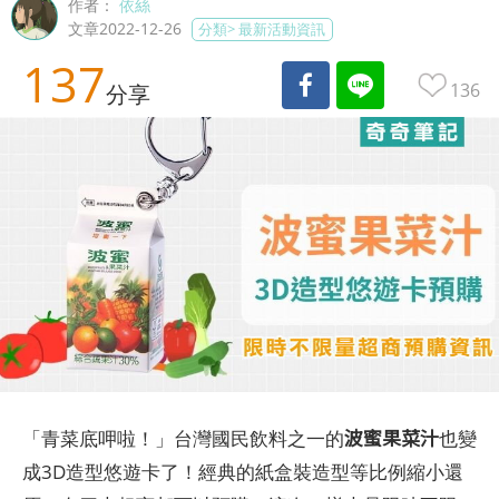
作者：
依絲
文章2022-12-26
分類>
最新活動資訊
137
136
分享
波蜜果菜汁
「青菜底呷啦！」台灣國民飲料之一的
也變
成3D造型悠遊卡了！經典的紙盒裝造型等比例縮小還