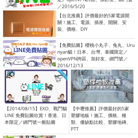
／2016/5/20
【台北推薦】評價最好的5家電源開
關！施工、電源、插座、開關、安
裝、價格、DIY
【免費貼圖】櫻桃小丸子、兔丸、Uru
nyan貓！日本、台灣、泰國限定／
openVPN跨區、加好友、綁門號／
2016/12/13
【2014/08/15】EXO、戰鬥貓
【中壢推薦】評價最好的5家
LINE 免費貼圖欣賞！香港、日
塑膠地板！施工、價格、種
本限定／綁門號一般貼圖
類、優缺點比較、塑膠地磚、
PTT