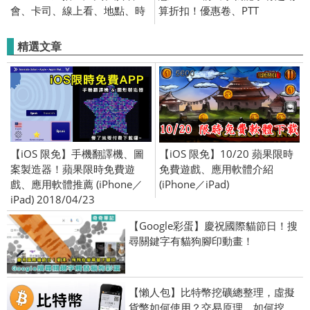
會、卡司、線上看、地點、時
算折扣！優惠卷、PTT
間、藝人、轉播
精選文章
【iOS 限免】手機翻譯機、圖
【iOS 限免】10/20 蘋果限時
案製造器！蘋果限時免費遊
免費遊戲、應用軟體介紹
戲、應用軟體推薦 (iPhone／
(iPhone／iPad)
iPad) 2018/04/23
【Google彩蛋】慶祝國際貓節日！搜
尋關鍵字有貓狗腳印動畫！
【懶人包】比特幣挖礦總整理，虛擬
貨幣如何使用？交易原理、如何挖