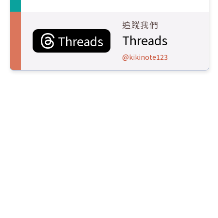
追蹤我們
Threads
Threads
@kikinote123