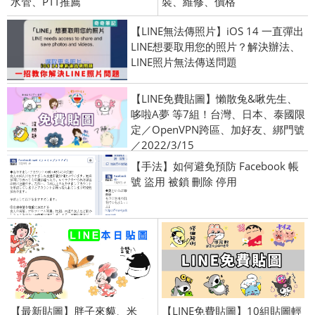
水管、PTT推薦
裝、維修、價格
【LINE無法傳照片】iOS 14 一直彈出
LINE想要取用您的照片？解決辦法、
LINE照片無法傳送問題
【LINE免費貼圖】懶散兔&啾先生、
哆啦A夢 等7組！台灣、日本、泰國限
定／OpenVPN跨區、加好友、綁門號
／2022/3/15
【手法】如何避免預防 Facebook 帳
號 盜用 被鎖 刪除 停用
【最新貼圖】胖子來貘、米
【LINE免費貼圖】10組貼圖輕