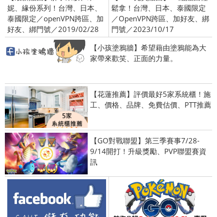
妮、緣份系列！台灣、日本、
鬆拿！台灣、日本、泰國限定
泰國限定／openVPN跨區、加
／OpenVPN跨區、加好友、綁
好友、綁門號／2019/02/28
門號／2023/10/17
【小孩塗鴉牆】希望藉由塗鴉能為大
家帶來歡笑、正面的力量。
【花蓮推薦】評價最好5家系統櫃！施
工、價格、品牌、免費估價、PTT推薦
【GO對戰聯盟】第三季賽事7/28-
9/14開打！升級獎勵、PVP聯盟賽資
訊