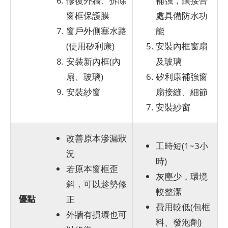
修復外牆、拆除
補強，讓接合
窗框保護膜
處具備防水功
窗戶外側塞水路
能
(使用矽利康)
安裝內框窗扇
安裝新內框(內
及玻璃
扇、玻璃)
矽利康補強窗
安裝紗窗
扇接縫、細節
安裝紗窗
改善原本滲漏狀
工時短(1~3小
況
時)
若原本窗框歪
灰塵少，環境
斜，可以趁勢修
較整潔
優點
正
費用較低(包框
外牆有損壞也可
料、發泡劑)