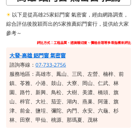
☀
以下是從高雄25家鋁門窗 氣密窗，經由網路調查，
綜合評估後脫穎而出的5家推薦鋁門窗行，提供給大家
參考～
評比方式：工程品質、諮詢親切度、價格合理等多項指標來評比
大發-高雄 鋁門窗 氣密窗
諮詢專線：
07-733-2756
服務地區：高雄市、鳳山、三民、左營、楠梓、前
鎮、苓雅、小港、鼓山、大寮、岡山、仁武、林
園、路竹、新興、鳥松、大樹、美濃、橋頭、旗
山、梓官、大社、茄萣、湖內、燕巢、阿蓮、旗
津、前金、鹽埕、彌陀、內門、永安、六龜、杉
林、田寮、甲仙、桃源、那瑪夏、茂林