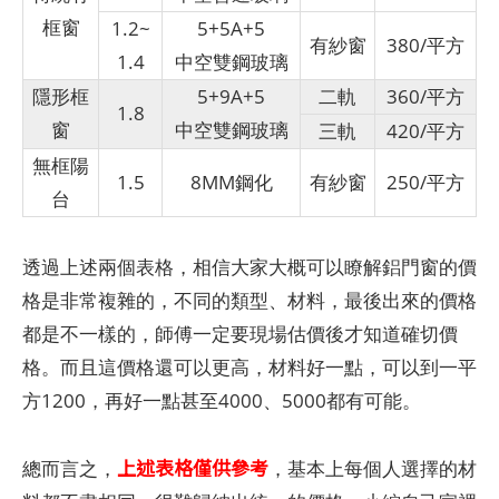
框窗
1.2~
5+5A+5
有紗窗
380/平方
1.4
中空雙鋼玻璃
隱形框
5+9A+5
二軌
360/平方
1.8
窗
中空雙鋼玻璃
三軌
420/平方
無框陽
1.5
8MM鋼化
有紗窗
250/平方
台
透過上述兩個表格，相信大家大概可以瞭解鋁門窗的價
格是非常複雜的，不同的類型、材料，最後出來的價格
都是不一樣的，師傅一定要現場估價後才知道確切價
格。而且這價格還可以更高，材料好一點，可以到一平
方1200，再好一點甚至4000、5000都有可能。
上述表格僅供參考
總而言之，
，基本上每個人選擇的材