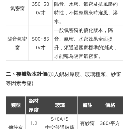
350~50
隔音、水密、氣密及抗風壓的
氣密窗
0/才
特性，不懼颱風來時灌風、滲
水。
一般氣密窗的優化版本，隔
隔音氣密
500~85
音、氣密、水密效果全面提
窗
0/才
升，須通過國家標準的測試，
才能稱為隔音氣密窗。
二、複雜版本計價
(加入鋁材厚度、玻璃種類、紗窗
等因素考慮)
鋁材
類型
玻璃
備註
價格
厚度
5+6A+5
1.2
有紗窗
360/平方
傳統有
中空普通玻璃