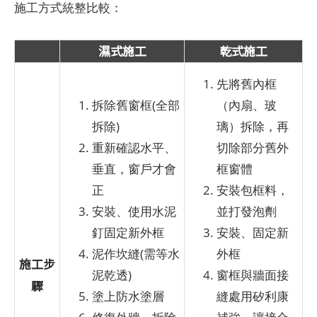
施工方式統整比較：
濕式施工
乾式施工
先將舊內框
拆除舊窗框(全部
（內扇、玻
拆除)
璃）拆除，再
重新確認水平、
切除部分舊外
垂直，窗戶才會
框窗體
正
安裝包框料，
安裝、使用水泥
並打發泡劑
釘固定新外框
安裝、固定新
泥作坎縫(需等水
外框
施工步
泥乾透)
窗框與牆面接
驟
塗上防水塗層
縫處用矽利康