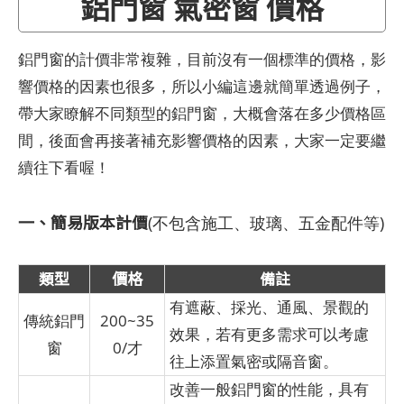
鋁門窗 氣密窗 價格
鋁門窗的計價非常複雜，目前沒有一個標準的價格，影
響價格的因素也很多，所以小編這邊就簡單透過例子，
帶大家瞭解不同類型的鋁門窗，大概會落在多少價格區
間，後面會再接著補充影響價格的因素，大家一定要繼
續往下看喔！
一、簡易版本計價
(不包含施工、玻璃、五金配件等)
類型
價格
備註
有遮蔽、採光、通風、景觀的
傳統鋁門
200~35
效果，若有更多需求可以考慮
窗
0/才
往上添置氣密或隔音窗。
改善一般鋁門窗的性能，具有