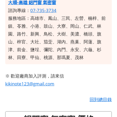
大順-高雄 鋁門窗 氣密窗
諮詢專線：
07-735-3734
服務地區：高雄市、鳳山、三民、左營、楠梓、前
鎮、苓雅、小港、鼓山、大寮、岡山、仁武、林
園、路竹、新興、鳥松、大樹、美濃、橋頭、旗
山、梓官、大社、茄萣、湖內、燕巢、阿蓮、旗
津、前金、鹽埕、彌陀、內門、永安、六龜、杉
林、田寮、甲仙、桃源、那瑪夏、茂林
※ 歡迎廠商加入評測，請來信
kikinote123@gmail.com
​
回到總目錄