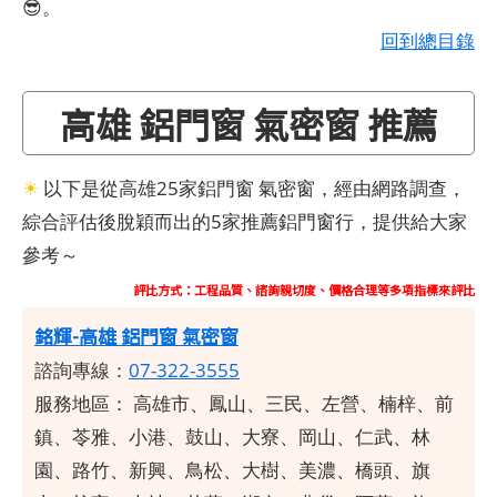
😎。
回到總目錄
高雄 鋁門窗 氣密窗 推薦
☀
以下是從高雄25家鋁門窗 氣密窗，經由網路調查，
綜合評估後脫穎而出的5家推薦鋁門窗行，提供給大家
參考～
評比方式：工程品質、諮詢親切度、價格合理等多項指標來評比
銘輝-高雄 鋁門窗 氣密窗
諮詢專線：
07-322-3555
服務地區：
高雄市、鳳山、三民、左營、楠梓、前
鎮、苓雅、小港、鼓山、大寮、岡山、仁武、林
園、路竹、新興、鳥松、大樹、美濃、橋頭、旗