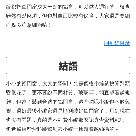
編都把鋁門當成大一點的鋁窗，可以供人通行的。檢查
雖然有點麻煩，但也對自己比較有保障，大家還是要細
心點多注意細節唷！
回到總目錄
結語
小小的鋁門窗，大大的學問！光是價格小編就快算到頭
昏眼花了，更不要說不同材質、玻璃等，簡直越看越複
雜，但為了裝到合適的鋁門窗，這些功課小編也不敢忽
視，還好最後小編家還是順利裝好鋁門窗了，用到現在
也沒有問題，真的是不枉費小編那麼認真查資料XD，
也希望這些資料能幫到跟小編一樣越看越頭痛的人