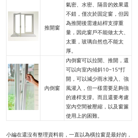
氣密、水密、隔音的效果還
不錯，僅次於固定窗，但因
為推開後需連結桿支撐重
推開窗
量，因此窗戶不能做太大、
太重，玻璃自然也不能太
厚。
內倒窗可以拉開、推開，還
可以向室內傾斜10~15°打
開，可以減少雨水潑入、強
內倒窗
風灌入，但一樣需要足夠強
的連桿支撐。而且還要考慮
室內空間被壓縮，以及窗簾
使用上的困難。
小編在還沒有整理資料前，一直以為橫拉窗是最好的，