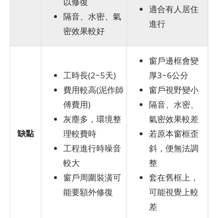
以修復
適合有人居住
隔音、水密、氣
進行
密效果較好
窗戶邊框會變
工時長(2~5天)
厚3~6公分
費用較高(泥作師
窗戶視野變小
傅費用)
隔音、水密、
灰塵多，環境整
氣密效果較差
缺點
理較費時
若原本窗框歪
工程進行時噪音
斜，便無法調
較大
整
窗戶周圍裝潢可
套在舊框上，
能要額外修復
可能視覺上較
差