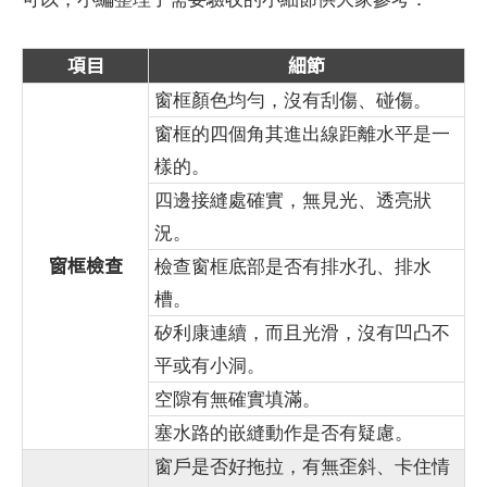
項目
細節
窗框顏色均勻，沒有刮傷、碰傷。
窗框的四個角其進出線距離水平是一
樣的。
四邊接縫處確實，無見光、透亮狀
況。
窗框檢查
檢查窗框底部是否有排水孔、排水
槽。
矽利康連續，而且光滑，沒有凹凸不
平或有小洞。
空隙有無確實填滿。
塞水路的嵌縫動作是否有疑慮。
窗戶是否好拖拉，有無歪斜、卡住情