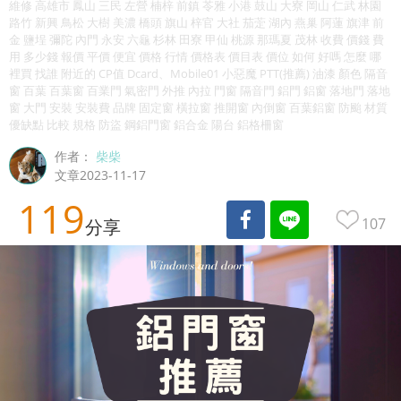
維修 高雄市 鳳山 三民 左營 楠梓 前鎮 苓雅 小港 鼓山 大寮 岡山 仁武 林園
路竹 新興 鳥松 大樹 美濃 橋頭 旗山 梓官 大社 茄萣 湖內 燕巢 阿蓮 旗津 前
金 鹽埕 彌陀 內門 永安 六龜 杉林 田寮 甲仙 桃源 那瑪夏 茂林 收費 價錢 費
用 多少錢 報價 平價 便宜 價格 行情 價格表 價目表 價位 如何 好嗎 怎麼 哪
裡買 找誰 附近的 CP值 Dcard、Mobile01 小惡魔 PTT(推薦) 油漆 顏色 隔音
窗 百葉 百葉窗 百業門 氣密門 外推 內拉 門窗 隔音門 鋁門 鋁窗 落地門 落地
窗 大門 安裝 安裝費 品牌 固定窗 橫拉窗 推開窗 內倒窗 百葉鋁窗 防颱 材質
優缺點 比較 規格 防盜 鋼鋁門窗 鋁合金 陽台 鋁格柵窗
作者：
柴柴
文章2023-11-17
119
107
分享