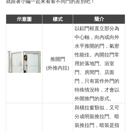
就跟著小編一起來看看不同門的差別吧！
示意圖
樣式
簡介
以鋁門框直立部分為
中心軸，向內或向外
水平推開的門，氣密
性能佳。內開拉門常
推開門
用於落地門、浴室
(外推內拉)
門、房間門、店面
門，只有當作外門的
特殊情況時，才會以
外開推門的形式。
與橫拉窗類似，又可
分成明裝推拉門、暗
裝推拉門，暗裝是指