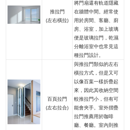
將門扇還有軌道隱藏
推拉門
在牆體中間。經常使
(左右橫拉)
用於房間、客廳、廚
房、浴室，加上玻璃
便是玻璃拉門，乾濕
分離浴室中也常見這
種拉門設計。
與推拉門類似的左右
橫拉方式，但是又可
以像百葉一樣折疊起
來，因此其收納空間
百頁拉門
較推拉門小，但有可
(左右拉合)
能會夾手。室外摺疊
拉門推薦用於咖啡
廳、餐廳。室內則推