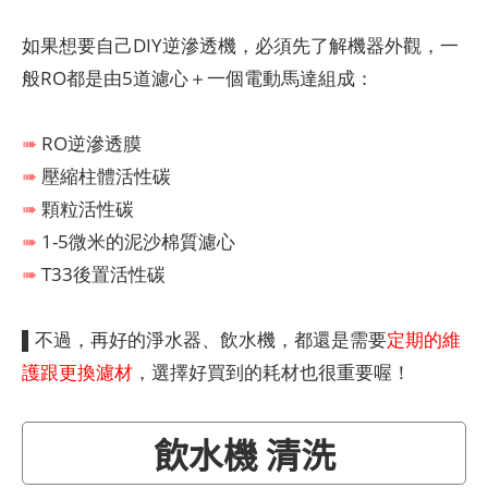
如果想要自己DIY逆滲透機，必須先了解機器外觀，一
般RO都是由5道濾心＋一個電動馬達組成：
➠
RO逆滲透膜
➠
壓縮柱體活性碳
➠
顆粒活性碳
➠
1-5微米的泥沙棉質濾心
➠
T33後置活性碳
▌不過，再好的淨水器、飲水機，都還是需要
定期的維
護跟更換濾材
，選擇好買到的耗材也很重要喔！
飲水機 清洗