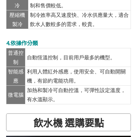
冷
制和售價較低。
壓縮機
制冷效率高又速度快、冷水供應量大，適合
製冷
飲水人數較多的需求，較貴。
4.依操作分類
普通控
自動恆溫控制，目前用戶最多的機型。
制
智能感
利用人體紅外感應，使用安全、可自動開關
應
機，有節約電能功用。
加熱和製冷可自動控溫，可彈性設定溫度，
微電腦
有水溫顯示。
飲水機 選購要點