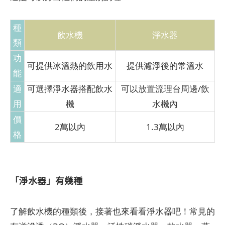
種
飲水機
淨水器
類
功
可提供冰溫熱的飲用水
提供濾淨後的常溫水
能
適
可選擇淨水器搭配飲水
可以放置流理台周邊/飲
用
機
水機內
價
2萬以內
1.3萬以內
格
「淨水器」有幾種
了解飲水機的種類後，接著也來看看淨水器吧！常見的