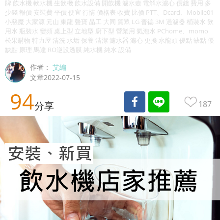
牌 飲水機 軟水機 生飲機 飲水設備 開飲機 濾水壺 電解水濾心 價錢 費用 多
少錢 報價 安裝費 平價 便宜 行情 價格表 收費 比價 PTT、Dcard、Mobile01
小惡魔 大家源 元山 東龍 聲寶 晶工 大同 賀眾 LG 普德 3M 過濾器 桶裝水 飲
用水 瓶裝水 變頻 桌上型 立地型 廚下型 營業用 氣泡水 PChome、momo
松果購物 特力屋 清洗 水垢 保養 清潔 濾水器 濾心 更換 水龍頭 優點 缺點 優
缺點 原理 馬達 RO逆設透膜 純水機 純水 設備
作者：
艾編
文章2022-07-15
94
187
分享