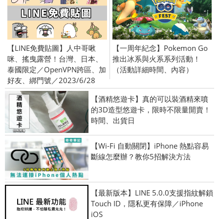
【LINE免費貼圖】人中哥啾
【一周年紀念】Pokemon Go
咪、搖曳露營！台灣、日本、
推出冰系與火系系列活動！
泰國限定／OpenVPN跨區、加
（活動詳細時間、內容）
好友、綁門號／2023/6/28
【酒精悠遊卡】真的可以裝酒精來噴
的3D造型悠遊卡，限時不限量開賣！
時間、出貨日
【Wi-Fi 自動關閉】iPhone 熱點容易
斷線怎麼辦？教你5招解決方法
【最新版本】LINE 5.0.0支援指紋解鎖
Touch ID，隱私更有保障／iPhone
iOS