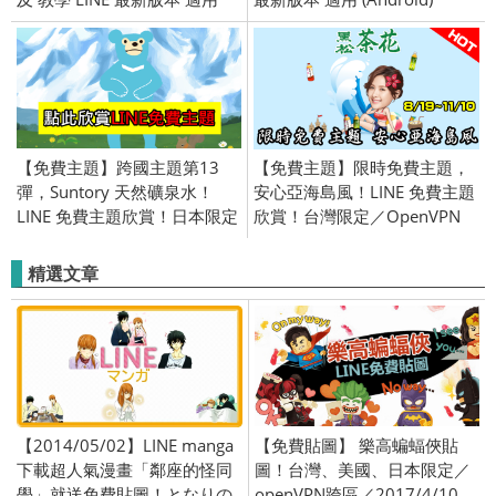
(Android)
【免費主題】跨國主題第13
【免費主題】限時免費主題，
彈，Suntory 天然礦泉水！
安心亞海島風！LINE 免費主題
LINE 免費主題欣賞！日本限定
欣賞！台灣限定／OpenVPN
／OpenVPN 跨區／
跨區／2016/08/26
2016/05/24
精選文章
【2014/05/02】LINE manga
【免費貼圖】 樂高蝙蝠俠貼
下載超人氣漫畫「鄰座的怪同
圖！台灣、美國、日本限定／
學」就送免費貼圖！となりの
openVPN跨區／2017/4/10