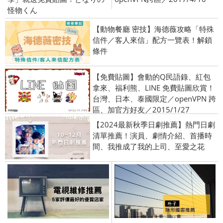
怪物くん
【動物餐廳 密技】海德薇攻略「特殊
信件／客人來信」配方一覽表！解鎖
條件
【免費貼圖】會動的Q民語錄、紅包
拿來、福利熊、LINE 免費貼圖欣賞！
台灣、日本、泰國限定／openVPN 跨
區、加官方好友／2015/1/27
【2024最新秋季日劇推薦】熱門日劇
清單推薦！演員、劇情介紹、首播時
間、我推成了我的上司、至愛之花