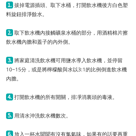
1.
拔掉電源插頭、取下水桶，打開飲水機後方白色塑
料旋鈕排淨餘水。
2.
取下飲水機內接觸礦泉水桶的部分，用酒精棉片擦
飲水機內膽和蓋子的內外側。
3.
將家庭清洗飲水機可用鹽水導入飲水機，並停留
10~15分，或是將檸檬酸與水以3:1的比例倒進飲水機
內膽。
4.
打開飲水機的所有開關，排凈消裏頭的毒液。
5.
用清水沖洗飲水機數次。
6.
放入一杯水聞聞有沒有氯氣味，如果有的話要再重