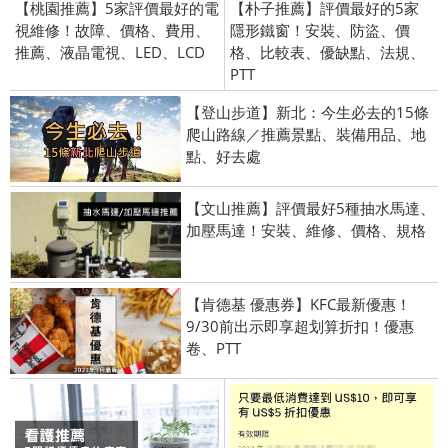
【桃園推薦】5家評價最好的電
【朴子推薦】評價最好的5家
視維修！故障、價格、費用、
隱形鐵窗！安裝、防盜、價
推薦、液晶電視、LED、LCD
格、比較表、優缺點、法規、
PTT
【登山步道】新北：今生必去的15條
爬山路線／推薦景點、裝備用品、地
點、好去處
【文山推薦】評價最好5種抽水馬達、
加壓馬達！安裝、維修、價格、規格
【肯德基 優惠券】KFC最新優惠！
9/30前出示即享超划算折扣！優惠
卷、PTT