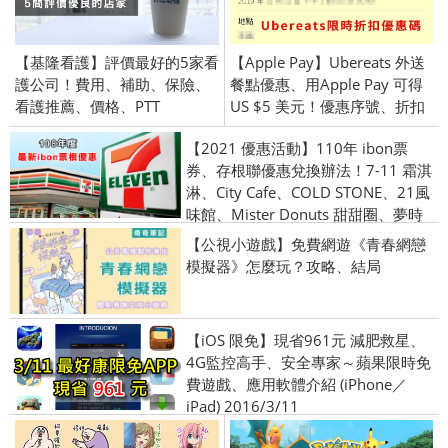
【基隆看護】評價最好的5家看
【Apple Pay】Ubereats 外送
護公司！費用、補助、保險、
餐點優惠、用Apple Pay 可得
看護推薦、價格、PTT
US $5 美元！優惠序號、折扣
【2021 優惠活動】110年 ibon票
券、存根聯優惠兌換辦法！7-11 霜淇
淋、City Cafe、COLD STONE、21風
味館、Mister Donuts 甜甜圈、夢時
代、聖娜麵包
【公視小遊戲】免費網遊《青春網戀
模擬器》怎麼玩？攻略、結局
【iOS 限免】現省961元 減肥救星、
4G監控高手、安全專家～蘋果限時免
費遊戲、應用軟體介紹 (iPhone／
iPad) 2016/3/11