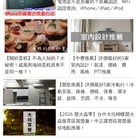
電池是不是原廠的？原廠認證、MFi
認證查詢、iPhone／iPad／iPod
【關於蛋糕】不為人知的７大
【中壢推薦】評價最好的5家
秘密！戚風和海綿蛋糕原來不
室內設計！裝潢、價格、費
是同一種？！
用、風格、PTT推薦
【鶯歌推薦】評價最好5家冷氣行！冷
氣安裝、維修、價格、保養、灌冷
媒、故障、空調、不冷、噪音
【2026 螢火蟲季】台中大坑蝴蝶螢火
蟲復育區賞螢趣！中正露營區賞螢最
佳地點推薦！