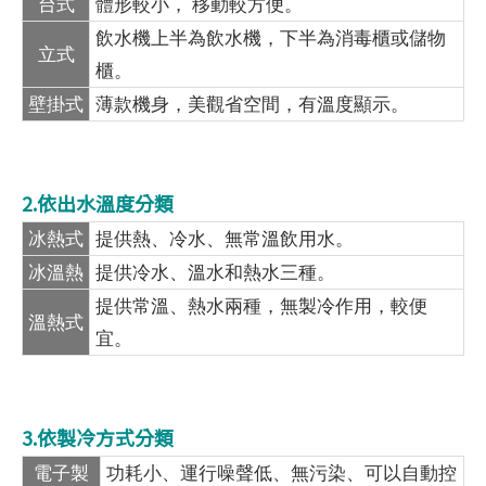
台式
體形較小， 移動較方便。
飲水機上半為飲水機，下半為消毒櫃或儲物
立式
櫃。
壁掛式
薄款機身，美觀省空間，有溫度顯示。
2.依出水溫度分類
冰熱式
提供熱、冷水、無常溫飲用水。
冰溫熱
提供冷水、溫水和熱水三種。
提供常溫、熱水兩種，無製冷作用，較便
溫熱式
宜。
3.依製冷方式分類
電子製
功耗小、運行噪聲低、無污染、可以自動控