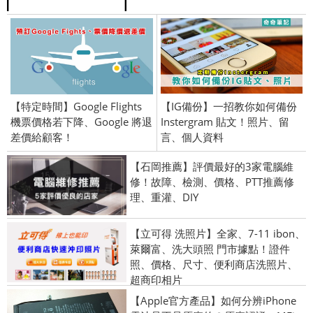
【特定時間】Google Flights
【IG備份】一招教你如何備份
機票價格若下降、Google 將退
Instergram 貼文！照片、留
差價給顧客！
言、個人資料
【石岡推薦】評價最好的3家電腦維
修！故障、檢測、價格、PTT推薦修
理、重灌、DIY
【立可得 洗照片】全家、7-11 ibon、
萊爾富、洗大頭照 門市據點！證件
照、價格、尺寸、便利商店洗照片、
超商印相片
【Apple官方產品】如何分辨iPhone