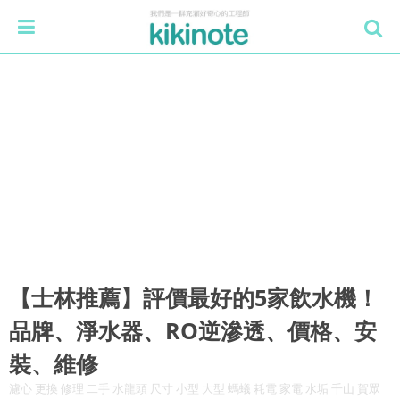
【士林推薦】評價最好的5家飲水機！
品牌、淨水器、RO逆滲透、價格、安
裝、維修
濾心 更換 修理 二手 水龍頭 尺寸 小型 大型 螞蟻 耗電 家電 水垢 千山 賀眾