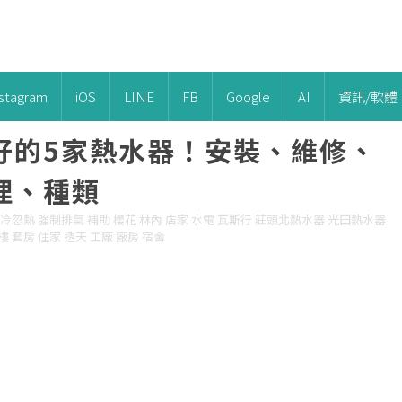
nstagram
iOS
LINE
FB
Google
AI
資訊/軟體
好的5家熱水器！安裝、維修、
理、種類
冷忽熱 強制排氣 補助 櫻花 林內 店家 水電 瓦斯行 莊頭北熱水器 光田熱水器
 套房 住家 透天 工廠 廠房 宿舍