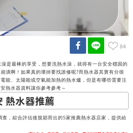
84
水澡是最棒的享受，想要洗熱水澡，就得有一台安全穩固的
崩潰啊！如果真的壞掉要找誰修呢?而熱水器其實有分很
、電能、太陽能或空氣能加熱的熱水爐，但是有哪些需要注
大安熱水器資料讓你參考參考～
安 熱水器推薦
調查，綜合評估後脫穎而出的5家推薦熱水器店家，提供給