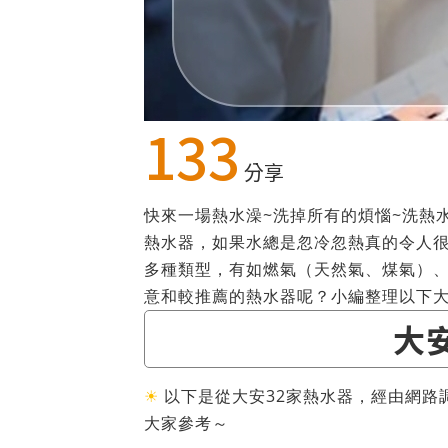
133
分享
快來一場熱水澡~洗掉所有的煩惱~洗熱
熱水器，如果水總是忽冷忽熱真的令人很
多種類型，有如燃氣（天然氣、煤氣）
意和較推薦的熱水器呢？小編整理以下
大
☀
以下是從大安32家熱水器，經由網路
大家參考～