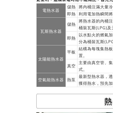
儲熱
將內桶注滿大量冷
電熱水器
即熱
利用電加熱瞬間將
將熱水器的內桶注
儲熱
桶裝瓦斯(LPG)及
瓦斯熱水器
以水點火的燃氣加
即熱
分為桶裝瓦斯(LPG
結構為每塊集熱板
平板
置。
太陽能熱水器
主要由真空管、集
真空
式。
最新型熱水器，透
空氣能熱水器
熱泵
獲得熱水，預先加
熱