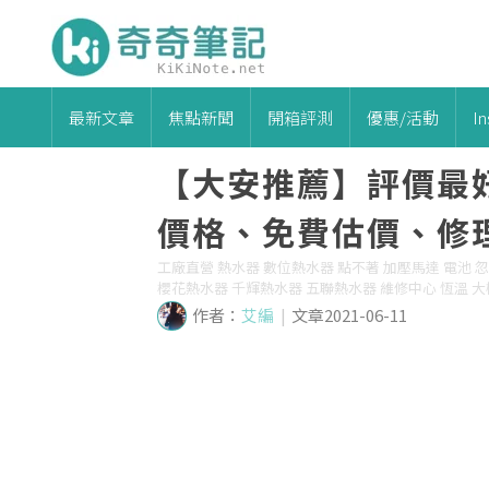
最新文章
焦點新聞
開箱評測
優惠/活動
I
【大安推薦】評價最
價格、免費估價、修
工廠直營 熱水器 數位熱水器 點不著 加壓馬達 電池 忽
櫻花熱水器 千輝熱水器 五聯熱水器 維修中心 恆溫 大樓
作者：
艾編
|
文章2021-06-11