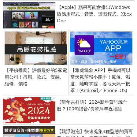
【Apple】蘋果可能會推出Windows
版應用程式！音樂、遊戲程式、Xbox
One
【平鎮推薦】評價最好的5家電
【雅虎氣象 APP】手機就可以
扇公司！吊扇、款式、安裝、
當天氣預報小能手！氣溫、濕
維修、價格
度、隨時掌握，各地天氣一把
罩！(Android／iPhone iOS)
【龍年吉祥話】2024新年賀詞說什
麼？100句諧音/長輩拜年祝福語
【飄浮泡泡】快速蒐集4種型態的寶可