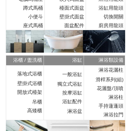
蹲式馬桶
檯面式面盆
浴缸用龍頭
小便斗
壁掛式面盆
切換開關
座式馬桶
面盆配件
廚房用龍頭
浴櫃 / 盥洗櫃
浴缸
淋浴類設備
淋浴花灑柱
落地式浴櫃
一般浴缸
滑桿系列(組)
壁掛式浴櫃
獨立式浴缸
花灑盤/頂噴
開放式檯架
按摩浴缸
淋浴柱
浴缸配件
吊櫃
手持蓮蓬頭
高矮櫃
淋浴盆
淋浴拉門