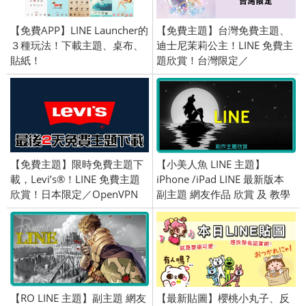
【免費APP】LINE Launcher的
【免費主題】台灣免費主題、
３種玩法！下載主題、桌布、
迪士尼茉莉公主！LINE 免費主
貼紙！
題欣賞！台灣限定／
2018/7/26
【免費主題】限時免費主題下
【小美人魚 LINE 主題】
載，Levi’s®！LINE 免費主題
iPhone /iPad LINE 最新版本
欣賞！日本限定／OpenVPN
副主題 網友作品 欣賞 及 教學
跨區／2017/03/27
適用 (iOS)
【RO LINE 主題】副主題 網友
【最新貼圖】櫻桃小丸子、反