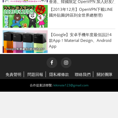
香港、韓國限定 OpenVPN 加入好友/
綁定門號圖
【2013年12月】OpenVPN下載LINE
國外貼圖(跨區到全世界總整理)
【Google】安卓手機年度最佳設計4
款App！Material Design、Android
App
免責聲明
問題回報
隱私權條款
聯絡我們
關於團隊
合作提案請聯繫:
kikinote123@gmail.com