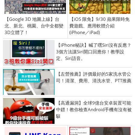
【Google 3D 地圖上線】台
【iOS 限免】9/30 蘋果限時免
北、新北、桃園、台中全都變
費遊戲、應用軟體介紹
3D立體了！
(iPhone／iPad)
【iPhone秘訣】喊了嘿Siri沒有反應？
3個方法讓Siri開口回應你！教學設
定、Siri語音。
【左營推薦】評價最好的5家洗水管公
司！清潔、費用、清洗水管、PTT推薦
【高通漏洞】全球9億台安卓裝置可能
中鏢！教你檢查Android手機有沒有被
駭