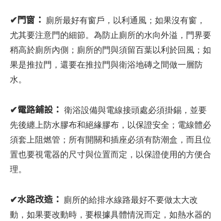
✔
門窗：
廁所最好有窗戶，以利通風；如果沒有窗，
尤其要注意門的細節。為防止廁所的水向外溢，門界要
稍高於廁所內側；廁所的門與須留百葉以利於回風；如
果是推拉門，還要在推拉門與衛浴地磚之間做一層防
水。
✔
電路鋪設：
衛浴設備與電線接頭處必須掛錫，並要
先後纏上防水膠布和絕緣膠布，以保證安全；電線體必
須套上阻燃管；所有開關和插座必須有防潮盒，而且位
置也要視電器的尺寸與位置而定，以保證使用的方便合
理。
✔
水路改造：
廁所的給排水線路最好不要做太大改
動，如果要改動時，要根據具體情況而定，如熱水器的