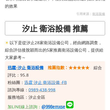
的效果
引用來源：
衛浴裝修
汐止 衛浴設備 推薦
☀
以下是從汐止28家衛浴設備公司，經由網路調查，
綜合評估後脫穎而出的5家推薦衛浴設備公司，提供給
大家參考～
​迅霆-汐止 衛浴設備
推薦指數：★★★★★
綜合
評比：95.8
粉絲團：
迅霆 汐止 衛浴設備 -FB
諮詢專線：
0989-438-998
服務地區：汐止全區
@998emxse
加LINE線上諮詢：