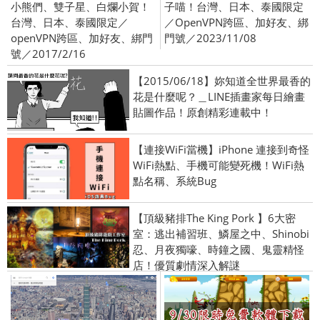
小熊們、雙子星、白爛小賀！
子喵！台灣、日本、泰國限定
台灣、日本、泰國限定／
／OpenVPN跨區、加好友、綁
openVPN跨區、加好友、綁門
門號／2023/11/08
號／2017/2/16
【2015/06/18】妳知道全世界最香的
花是什麼呢？＿LINE插畫家每日繪畫
貼圖作品！原創精彩連載中！
【連接WiFi當機】iPhone 連接到奇怪
WiFi熱點、手機可能變死機！WiFi熱
點名稱、系統Bug
【頂級豬排The King Pork 】6大密
室：逃出補習班、鱗屋之中、Shinobi
忍、月夜獨嚎、時鐘之國、鬼靈精怪
店！優質劇情深入解謎