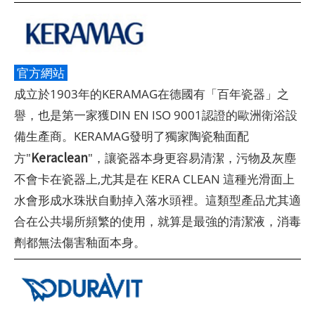
官方網站
成立於1903年的KERAMAG在德國有「百年瓷器」之
譽，也是第一家獲DIN EN ISO 9001認證的歐洲衛浴設
備生產商。KERAMAG發明了獨家陶瓷釉面配
Keraclean
方"
"，讓瓷器本身更容易清潔，污物及灰塵
不會卡在瓷器上,尤其是在 KERA CLEAN 這種光滑面上
水會形成水珠狀自動掉入落水頭裡。這類型產品尤其適
合在公共場所頻繁的使用，就算是最強的清潔液，消毒
劑都無法傷害釉面本身。