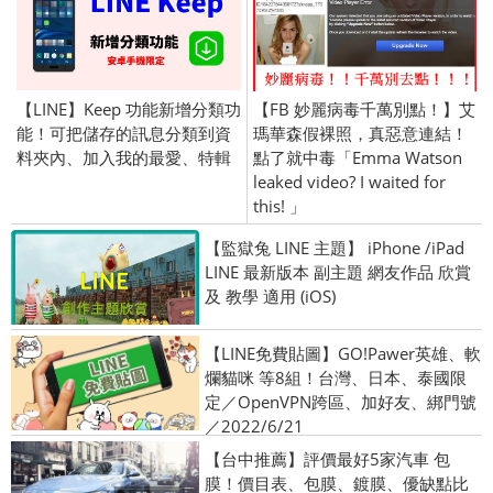
【LINE】Keep 功能新增分類功
【FB 妙麗病毒千萬別點！】艾
能！可把儲存的訊息分類到資
瑪華森假裸照，真惡意連結！
料夾內、加入我的最愛、特輯
點了就中毒「Emma Watson
leaked video? I waited for
this! 」
【監獄兔 LINE 主題】 iPhone /iPad
LINE 最新版本 副主題 網友作品 欣賞
及 教學 適用 (iOS)
【LINE免費貼圖】GO!Pawer英雄、軟
爛貓咪 等8組！台灣、日本、泰國限
定／OpenVPN跨區、加好友、綁門號
／2022/6/21
【台中推薦】評價最好5家汽車 包
膜！價目表、包膜、鍍膜、優缺點比