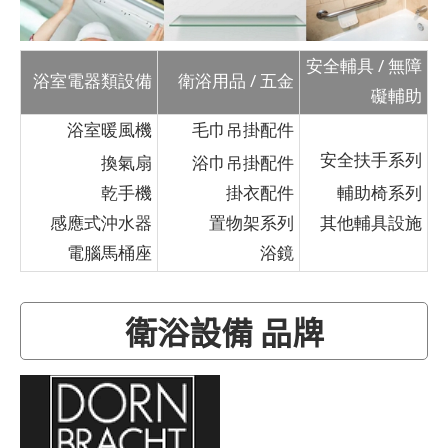
安全輔具 / 無障
浴室電器類設備
衛浴用品 / 五金
礙輔助
浴室暖風機
毛巾吊掛配件
安全扶手系列
換氣扇
浴巾吊掛配件
乾手機
掛衣配件
輔助椅系列
感應式沖水器
置物架系列
其他輔具設施
電腦馬桶座
浴鏡
衛浴設備 品牌