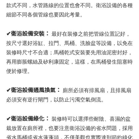
款式不同，水管路線的位置也會不同。衛浴設備的各種
細節不同各個管線也要因此考量。
✔
衛浴設備安裝：
最好在裝修之前把管線位置記好，
按尺寸選好浴缸、拉門、馬桶、洗臉盆等設備，以免在
裝修時尺寸不合適；馬桶乾式安裝要先用油泥密封好，
再用膨脹螺絲及矽利康固定，這樣，在馬桶發生阻塞時
便於修理。
✔
衛浴設備通風換氣：
廁所必須有排風扇，且排風扇
必須安有逆行閘門，以防止污濁空氣倒流。
✔
衛浴設備綠化：
裝修時可以選擇些耐陰、喜濕的盆
栽放置在廁所裡，也要注意衛浴設備的省水問題，採用
省水馬桶或省水蓮蓬頭，不僅美觀也實際達到節約綠化