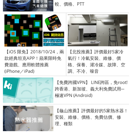
較、價格、PTT
【iOS 限免】2018/10/24，兩
【北投推薦】評價最好5家冷
款經典坦克APP！蘋果限時免
氣行！冷氣安裝、維修、價
費遊戲、應用軟體推薦
格、保養、灌冷媒、故障、空
(iPhone／iPad)
調、不冷、噪音
【免費跨國VPN】 LINE跨區，免root!
跨香港、新加坡、義大利免費試用─
極速VPN (Android)
【龜山推薦】評價最好的5家熱水器！
安裝、維修、價格、免費估價、修
理、種類