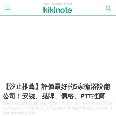
【汐止推薦】評價最好的5家衛浴設備
公司！安裝、品牌、價格、PTT推薦
衛浴 廁所 批發 馬桶 面盆 臉盆 水龍頭 工廠直營 門市 Caesar 凱薩 凱薩衛浴
TOTO 合成 HCG 水電 水電行 洗手台 台灣 日本 德國 大陸 進口 比較 評比 優
缺點 價錢 費用 多少錢