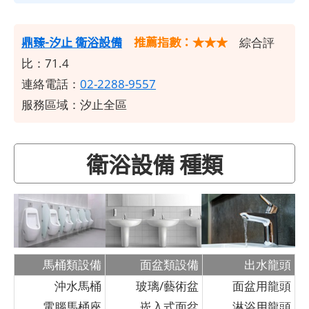
鼎臻-汐止 衛浴設備
推薦指數：★★★
綜合評
比：71.4
連絡電話：
02-2288-9557
服務區域：汐止全區
衛浴設備 種類
馬桶類設備
面盆類設備
出水龍頭
沖水馬桶
玻璃/藝術盆
面盆用龍頭
電腦馬桶座
崁入式面盆
淋浴用龍頭