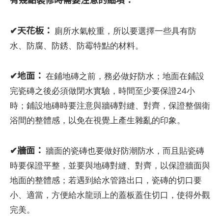
✔天花板：
廁所水氣較重，所以要選擇一些具有防
水、防腐、防銹、防霉特點的材料。
✔地面：
在鋪地磚之前，務必做好防水；地面在鋪設
完瓷磚之後必須做閉水實驗，時間至少要保證24小
時；鋪設地磚時要注意與牆磚對縫、對齊，保證整個衛
浴間的整體感，以免在視覺上產生雜亂的印象。
✔
牆面：
牆面的瓷磚也要做好防潮防水，而且貼瓷磚
時要保證平整，並要與地磚對縫、對齊，以保證牆面與
地面的整體感；若遇到給水管路出口，瓷磚的切口要
小、適當，方便給水龍頭上的蓋板蓋住切口，使得外觀
完美。