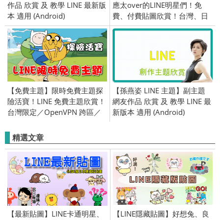
作品 欣賞 及 教學 LINE 最新版
應太over的LINE明星們！免
本 適用 (Android)
費、付費貼圖欣賞！台灣、日
本、泰國限定／openVPN跨區
／2016/9/29
【免費主題】限時免費主題探
【孫燕姿 LINE 主題】副主題
險活寶！LINE 免費主題欣賞！
網友作品 欣賞 及 教學 LINE 最
台灣限定／OpenVPN 跨區／
新版本 適用 (Android)
2018/03/29
精選文章
【最新貼圖】LINE卡通明星、
【LINE隱藏貼圖】好想兔、良