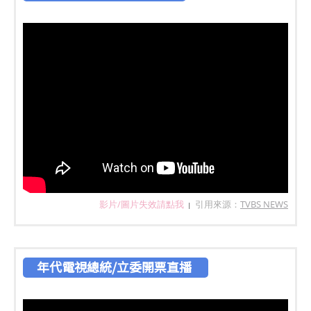
影片/圖片失效請點我
引用來源：
TVBS NEWS
|
年代電視總統/立委開票直播