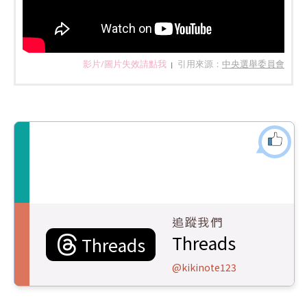
影片/圖片失效請點我
引用來源：
中央選舉委員會
|
追蹤我們
Threads
Threads
@kikinote123