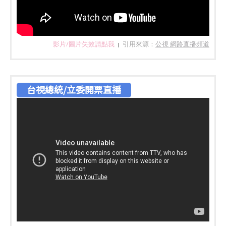
影片/圖片失效請點我
引用來源：
公視 網路直播頻道
|
台視總統/立委開票直播