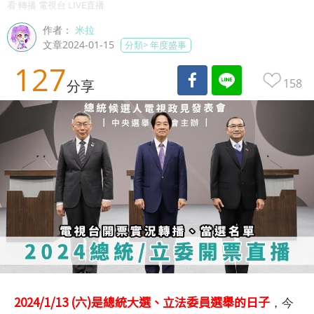
看 轉播 電視台 LIVE直播
作者：
米拉
文章2024-01-15
分類>
年度盛事
127
158
分享
2024/1/13 (六)是總統大選、立法委員選舉的日子
，今