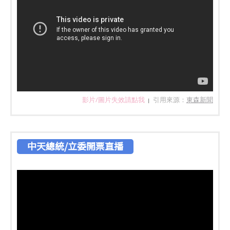
影片/圖片失效請點我
引用來源：
東森新聞
|
中天總統/立委開票直播