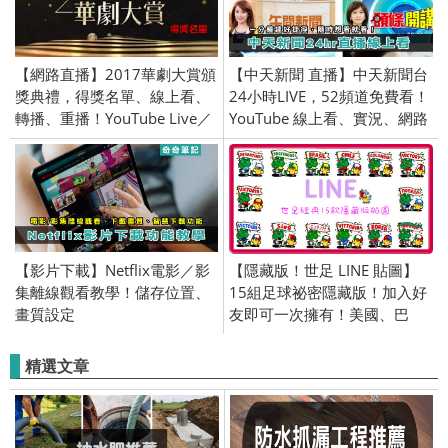
【網路直播】2017華劇大賞頒
【中天新聞 直播】中天新聞台
獎典禮，得獎名單、線上看、
24小時LIVE，52頻道免費看！
轉播、重播！YouTube Live／
YouTube 線上看、實況、網路
電視／三立都會台
轉播！中天電視、中天綜合
台、中天娛樂台
【影片下載】Netflix電影／影
【隱藏版！世足 LINE 貼圖】
集離線觀看教學！儲存位置、
15組足球祕密隱藏版！加入好
畫質設定
友即可一次擁有！美國、巴
西、澳洲限定/OpenVPN跨區
精選文章