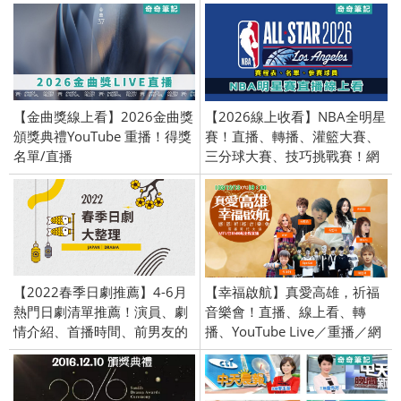
Unmet ～某個腦外科醫的日記
～
【金曲獎線上看】2026金曲獎
【2026線上收看】NBA全明星
頒獎典禮YouTube 重播！得獎
賽！直播、轉播、灌籃大賽、
名單/直播
三分球大賽、技巧挑戰賽！網
路／電視／Live／重播／緯來
／FOX／愛爾達體育
【2022春季日劇推薦】4-6月
【幸福啟航】真愛高雄，祈福
熱門日劇清單推薦！演員、劇
音樂會！直播、線上看、轉
情介紹、首播時間、前男友的
播、YouTube Live／重播／網
遺書、持續可能的戀愛？、My
路電視／三立都會台／MTV娛
Family
樂台