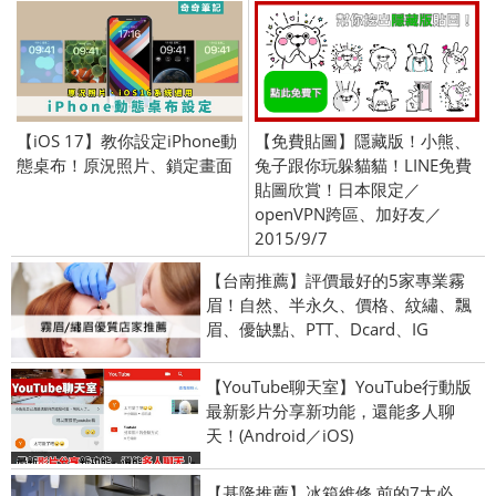
【iOS 17】教你設定iPhone動
【免費貼圖】隱藏版！小熊、
態桌布！原況照片、鎖定畫面
兔子跟你玩躲貓貓！LINE免費
貼圖欣賞！日本限定／
openVPN跨區、加好友／
2015/9/7
【台南推薦】評價最好的5家專業霧
眉！自然、半永久、價格、紋繡、飄
眉、優缺點、PTT、Dcard、IG
【YouTube聊天室】YouTube行動版
最新影片分享新功能，還能多人聊
天！(Android／iOS)
【基隆推薦】冰箱維修 前的7大必