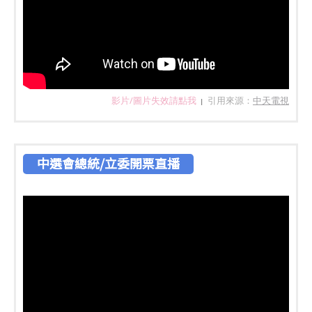
影片/圖片失效請點我
引用來源：
中天電視
|
中選會總統/立委開票直播