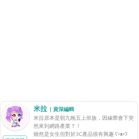
米拉
| 資深編輯
米拉原本是朝九晚五上班族，因緣際會下突
然來到網路產業？！
雖然是女生但對於3C產品很有興趣 ʕ•ᴥ•ʔ