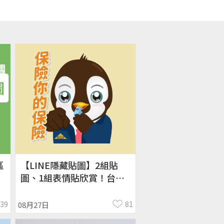
區
【LINE隱藏貼圖】2組貼
圖、1組表情貼欣賞！台
定
灣、日本限定／OpenVPN
跨區、加好友、綁門號／
139
81
08月27日
2025/8/27