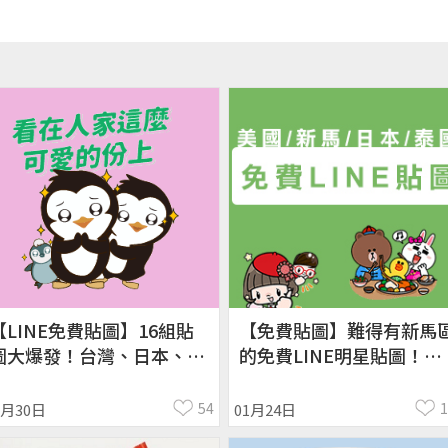
【LINE免費貼圖】16組貼
【免費貼圖】難得有新馬
圖大爆發！台灣、日本、泰
的免費LINE明星貼圖！台
國限定／OpenVPN跨區、
灣、日本、泰國、美國限
加好友、綁門號／
／openVPN跨區、加好
54
5月30日
01月24日
023/05/30
友、綁門號／2017/1/24