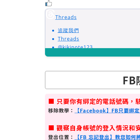
Threads
追蹤我們
Threads
@kikinote123
F
■ 只要你有綁定的電話號碼，駭
移除教學：
【Facebook】FB只要
■ 觀察自身帳號的登入情況和
登出位置：
【FB 忘記登出】教您如