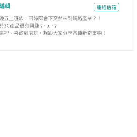
深編輯
連絡信箱
晚五上班族，因緣際會下突然來到網路產業？！
3C產品很有興趣 ʕ•ᴥ•ʔ
家裡、喜歡到處玩，想跟大家分享各種新奇事物！