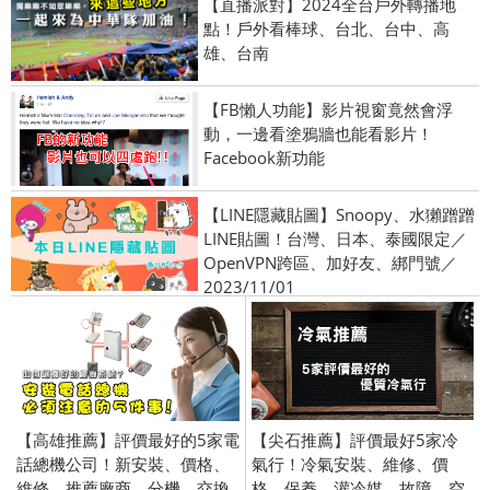
【直播派對】2024全台戶外轉播地
點！戶外看棒球、台北、台中、高
雄、台南
【FB懶人功能】影片視窗竟然會浮
動，一邊看塗鴉牆也能看影片！
Facebook新功能
【LINE隱藏貼圖】Snoopy、水獺蹭蹭
LINE貼圖！台灣、日本、泰國限定／
OpenVPN跨區、加好友、綁門號／
2023/11/01
【高雄推薦】評價最好的5家電
【尖石推薦】評價最好5家冷
話總機公司！新安裝、價格、
氣行！冷氣安裝、維修、價
維修、推薦廠商、分機、交換
格、保養、灌冷媒、故障、空