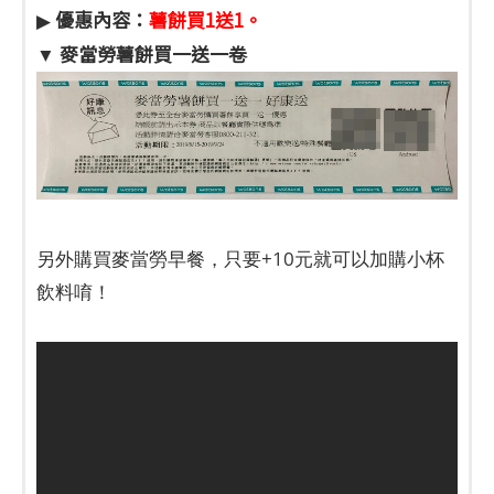
優惠內容：
薯餅買1送1。
▶
麥當勞薯餅買一送一卷
▼
另外購買麥當勞早餐，只要+10元就可以加購小杯
飲料唷！