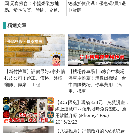
園 元宵燈會！小提燈發放地
德基折價代碼！優惠碼/買1送
點、燈區位置、時間、交通、
1/蛋撻
姆明主燈秀
精選文章
【新竹推薦】評價最好3家外牆
【機場停車場】5家台中機場
拉皮公司！施工、價格、外牆
停車場推薦！清泉崗機場、台
翻修、修繕、工程
中國際機場、停車費用、汽
車、機車
【iOS 限免】現省833元！免費漫畫，
線上連載中～蘋果限時免費遊戲、應
用軟體介紹 (iPhone／iPad)
2016/2/23
【八德推薦】評價最好的5家系統廚