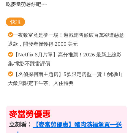
吃麥當勞薯餅吧~~
快訊
一夜致富竟是夢一場！遊戲銷售額破百萬卻遭惡意
退款，開發者僅獲得 2000 美元
【Netflix 8月片單】高分推薦！2026 最新上線影
集/電影不踩雷評價
【名偵探柯南主題房】5款限定房型一覽！劍湖山
大飯店限定下午茶、入住特典
麥當勞優惠
立刻看：
【麥當勞優惠】豬肉滿福堡買一送