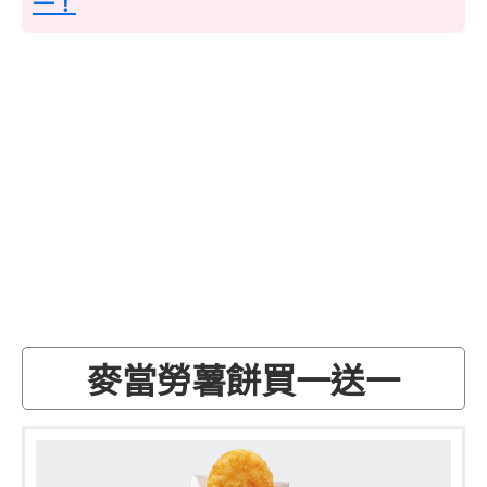
一！
麥當勞薯餅買一送一