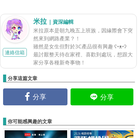
米拉
| 資深編輯
米拉原本是朝九晚五上班族，因緣際會下突
然來到網路產業？！
雖然是女生但對於3C產品很有興趣 ʕ•ᴥ•ʔ
連絡信箱
最討厭整天待在家裡、喜歡到處玩，想跟大
家分享各種新奇事物！
分享這篇文章
分享
分享
你可能感興趣的文章