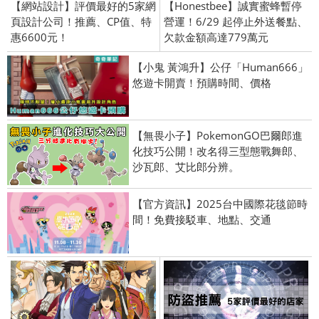
【網站設計】評價最好的5家網
【Honestbee】誠實蜜蜂暫停
頁設計公司！推薦、CP值、特
營運！6/29 起停止外送餐點、
惠6600元！
欠款金額高達779萬元
【小鬼 黃鴻升】公仔「Human666」
悠遊卡開賣！預購時間、價格
【無畏小子】PokemonGO巴爾郎進
化技巧公開！改名得三型態戰舞郎、
沙瓦郎、艾比郎分辨。
【官方資訊】2025台中國際花毯節時
間！免費接駁車、地點、交通