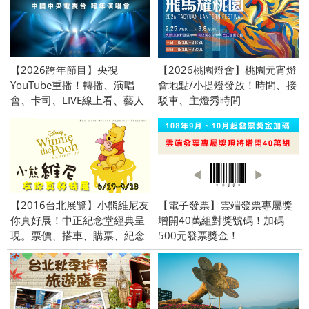
【2026跨年節目】央視
【2026桃園燈會】桃園元宵燈
YouTube重播！轉播、演唱
會地點/小提燈發放！時間、接
會、卡司、LIVE線上看、藝人
駁車、主燈秀時間
名單、中央衛視、直播
【2016台北展覽】小熊維尼友
【電子發票】雲端發票專屬獎
你真好展！中正紀念堂經典呈
增開40萬組對獎號碼！加碼
現。票價、搭車、購票、紀念
500元發票獎金！
品。