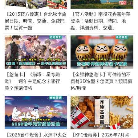
【2015官方優惠】台北秋季旅
【官方活動】南投花卉嘉年華
展日期、時間、交通、免費門
登場！活動日期、時間、地
票！世貿一館
點、詳細資料、交通。
【悠遊卡】《崩壞：星穹鐵
【金福神悠遊卡】可伸縮的不
道》一週年主題紀念卡哪裡
倒翁3D造型卡怎麼買？預購價
買？預購價格
格/時間
【2026台中燈會】水湳中央公
【KFC優惠券】2026年7月肯