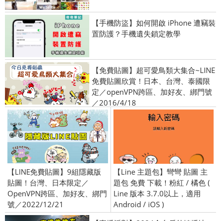
【手機防盜】如何開啟 iPhone 遭竊裝
置防護？手機遺失鎖定教學
【免費貼圖】超可愛鳥類大集合~LINE
免費貼圖欣賞！日本、台灣、泰國限
定／openVPN跨區、加好友、綁門號
／2016/4/18
【LINE免費貼圖】9組隱藏版
【Line 主題包】彎彎 貼圖 主
貼圖！台灣、日本限定／
題包 免費 下載！粉紅 / 橘色 (
OpenVPN跨區、加好友、綁門
Line 版本 3.7.0以上，適用
號／2022/12/21
Android / iOS )