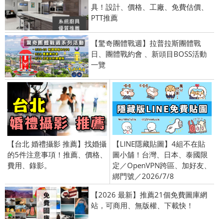
具！設計、價格、工廠、免費估價、
PTT推薦
【驚奇團體戰週】拉普拉斯團體戰
日、團體戰約會 、新頭目BOSS活動
一覽
【台北 婚禮攝影 推薦】找婚攝
【LINE隱藏貼圖】4組不在貼
的5件注意事項！推薦、價格、
圖小舖！台灣、日本、泰國限
費用、錄影。
定／OpenVPN跨區、加好友、
綁門號／2026/7/8
【2026 最新】推薦21個免費圖庫網
站，可商用、無版權、下載快！