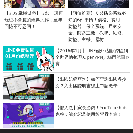
【3DS 掌機遊戲】５款一玩再
【阿蓮推薦】安裝防盜系統必
玩也不會膩的經典大作，童年
知的6件事情！價格、費用、
回憶不可忍阿！
防盜器、保全系統、居家安
全、防盜主機、教學、維修、
防盜、主機、器材
【2016年1月】LINE國外貼圖(跨區到
全世界總整理)OpenVPN／綁門號圖欣
賞
【出國紀錄查詢】如何查詢出國多少
次？入出國證明書線上申請教學
【懶人包】家長必備！YouTube Kids
完整功能介紹及使用教學看本篇！