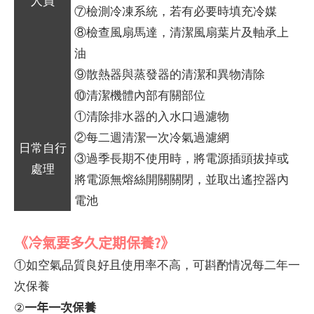
人員
⑦檢測冷凍系統，若有必要時填充冷媒
⑧檢查風扇馬達，清潔風扇葉片及軸承上
油
⑨散熱器與蒸發器的清潔和異物清除
⑩清潔機體內部有關部位
①清除排水器的入水口過濾物
②每二週清潔一次冷氣過濾網
日常自行
③過季長期不使用時，將電源插頭拔掉或
處理
將電源無熔絲開關關閉，並取出遙控器內
電池
《冷氣要多久定期保養?》
①如空氣品質良好且使用率不高，可斟酌情况每二年一
次保養
一年一次保養
②