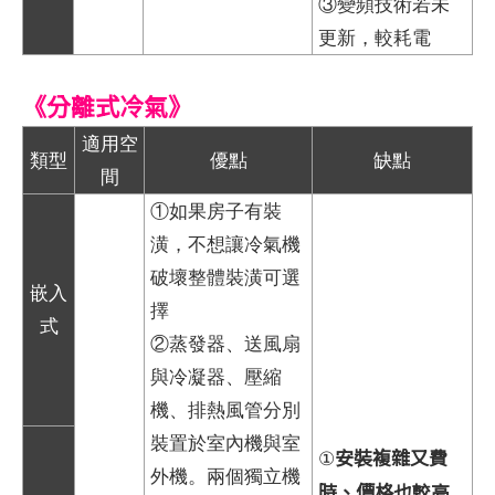
③變頻技術若未
更新，較耗電
《分離式冷氣》
適用空
類型
優點
缺點
間
①如果房子有裝
潢，不想讓冷氣機
破壞整體裝潢可選
嵌入
擇
式
②蒸發器、送風扇
與冷凝器、壓縮
機、排熱風管分別
裝置於室內機與室
安裝複雜又費
①
外機。兩個獨立機
時、價格也較高