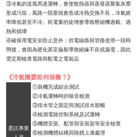
③冷氣的送風馬達運轉，會使散熱器與蒸發器聚集灰塵
形成污垢，風路一阻塞就會造成冷熱交換不良，冷氣效
率降低甚至不冷。耗電量的徒增會導致壓縮機過載、過
熱和損壞
④確保用電安全防止意外：供電線路與管路使用一段時
間後，會因為硬化甚至龜裂導致絕緣不良或漏電，因此
需定期檢查電路與配電之電裝品
《冷氣機要如何保養？》
①裝機完成綜合測試
②冷氣運轉時的噪音檢測
③排水管之固定與測試排水順暢
④檢測電路控制系統及試運轉
⑤機體安裝、配管與安裝架等安全檢查
委託專業
⑥檢測機體結構與除銹上漆處理