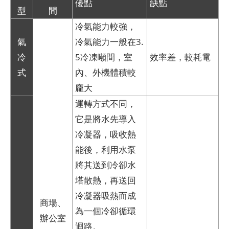
優點
缺點
型
間
冷氣能力較強，
氣
冷氣能力一般在3.
冷
5冷凍噸間，室
效率差，較耗電
式
內、外機體積較
龐大
運轉方式不同，
它是將水先導入
冷凝器，吸收熱
能後，利用水泵
將其送到冷卻水
塔散熱，再送回
冷凝器吸熱而成
商場、
為一個冷卻循環
辦公室
迴路。