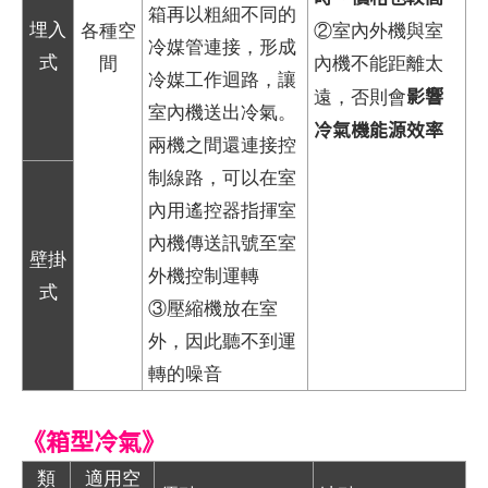
箱再以粗細不同的
埋入
各種空
②室內外機與室
冷媒管連接，形成
式
間
內機不能距離太
冷媒工作迴路，讓
影響
遠，否則會
室內機送出冷氣。
冷氣機能源效率
兩機之間還連接控
制線路，可以在室
內用遙控器指揮室
內機傳送訊號至室
壁掛
外機控制運轉
式
③壓縮機放在室
外，因此聽不到運
轉的噪音
《箱型冷氣》
類
適用空