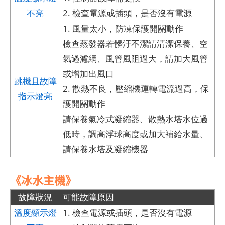
不亮
2. 檢查電源或插頭，是否沒有電源
1. 風量太小，防凍保護開關動作
檢查蒸發器若髒汙不潔請清潔保養、空
氣過濾網、風管風阻過大，請加大風管
或增加出風口
跳機且故障
2. 散熱不良，壓縮機運轉電流過高，保
指示燈亮
護開關動作
請保養氣冷式凝縮器、散熱水塔水位過
低時，調高浮球高度或加大補給水量、
請保養水塔及凝縮機器
《冰水主機》
故障狀況
可能故障原因
溫度顯示燈
1. 檢查電源或插頭，是否沒有電源