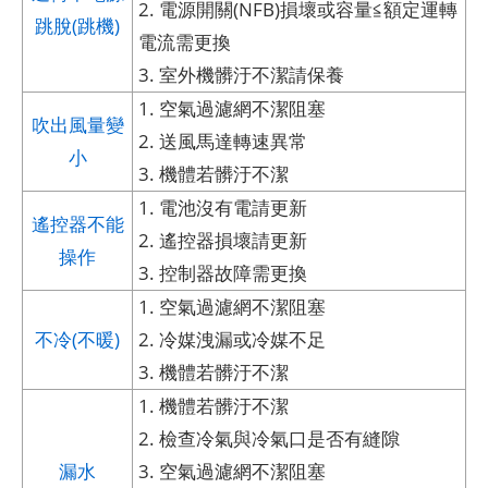
2. 電源開關(NFB)損壞或容量≦額定運轉
跳脫(跳機)
電流需更換
3. 室外機髒汙不潔請保養
1. 空氣過濾網不潔阻塞
吹出風量變
2. 送風馬達轉速異常
小
3. 機體若髒汙不潔
1. 電池沒有電請更新
遙控器不能
2. 遙控器損壞請更新
操作
3. 控制器故障需更換
1. 空氣過濾網不潔阻塞
不冷(不暖)
2. 冷媒洩漏或冷媒不足
3. 機體若髒汙不潔
1. 機體若髒汙不潔
2. 檢查冷氣與冷氣口是否有縫隙
漏水
3. 空氣過濾網不潔阻塞