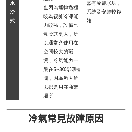
水
需有冷卻水塔，
也因為運轉過程
冷
系統及安裝較複
較為複雜冷凍能
式
雜
力較強，設備比
氣冷式更大，所
以通常會使用在
空間較大的環
境，冷氣能力一
般在5~30冷凍噸
間，因為夠大所
以都是用在商業
場所
冷氣常見故障原因