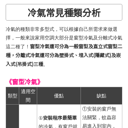
冷氣常見種類分析
冷氣的種類非常多型式，可以根據自己所需求來做選
擇，一般來說家用空調大部分是窗型冷氣及分離式冷氣
窗型冷氣還可分為一般窗型及直立式窗型二
這二種了！
種，分離式冷氣還可分為壁掛式、埋入式(隱藏式)及崁
入式(吊掛式)三種
。
《窗型冷氣》
適用空
類型
優點
缺點
間
①安裝的窗戶無
安裝程序最簡單
法關緊，蚊蟲容
①
易進入到室內，
的冷氣，有窗戶就