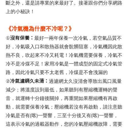
斷之外，還是請專業的來最好了。接著跟你們分享網路
上的小秘訣！
《冷氣機為什麼不冷呢？》
沒有保養：
①
最好一兩年保養一次冷氣，若空氣品質不
好，冷氣吸入口和散熱器就會骯髒阻塞，冷氣機因此散
熱不良，吹起來不冷又耗電！冷氣機需要保養，冷氣不
冷不是冷煤不足！家用冷氣是一體成型的固定式冷氣管
路，因此冷氣只要不太老舊，冷煤是不會洩漏的
冷氣濾網久未清：
②
過濾網太久沒清會導致出風口風量
減少；將溫度設到最低，如果聽到有壓縮機運轉的聲
音，就運轉十分鐘後關掉，再重開如果壓縮機有再啟
動，就需要保養冷氣；壓縮機若沒有再啟動，請注意聽
冷氣是否有(喀)一聲響，三至十分後又有(喀)一聲響，
這表示冷氣的過載器動作，您的冷氣壓縮機故障，需要