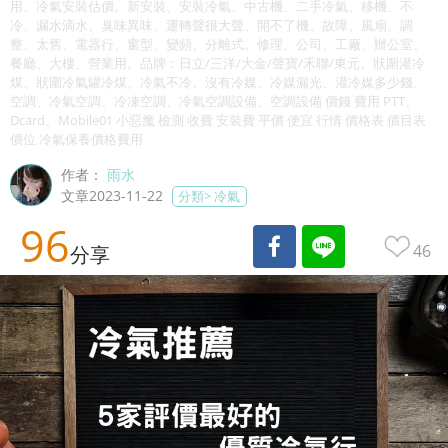
用、冷氣安裝估價。新安裝、安裝冷氣、中古機、二手冷氣、移機、不
冷、漏水滴水、臭味異味、運轉聲很大聲、開不了機、故障、風扇、調
整、太舊、電器行、窗型、變頻、分離式。修理、公司、工廠、辦公室、
餐廳、大樓、營業用。品牌：日立/三洋/大金/聲寶/禾聯/東元。狀圍灌冷
煤、狀圍冷氣罐冷煤、冷氣不冷、沒有冷媒、冷媒漏光、灌冷媒多少錢、
空調、冷氣空調、冷凍空調、冷氣空調設備、空調設備 價錢 費用 PTT、
Dcard、Mobile01 小惡魔 檢測 收費 安裝費 平價 便宜 行情 價格表 價目表
價位 冷氣保養價格費用
作者：
雨水
文章2023-11-22
分類>
冷氣
96
46
分享