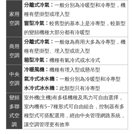
分離式冷氣：
一般分別為冷暖型和冷專型，機
家用
種有壁掛型或埋入型
窗型冷氣：
空調
較舊型的基本上是冷專型，較新型
的變頻機種大部分都有冷暖型
分離式冷氣：
一般做為商用大多為冷專型，機
商用
種有壁掛型、埋入型或崁入型
空調
箱型冷氣：
機種有氣冷式或水冷式
冷暖風機：
機種有埋入型或懸吊型
中央
氣冷式冰水機：
一般分別為冷暖型和冷專型
空調
水冷式冰水機：
此類型只有冷專型
變頻
室外機(主機)有多樣機種及馬力可自由選擇，
多聯
室內機有5~7種形式可自由組合，控制器有多
式空
種型式可搭配選用，經由中央管理網路系統，
調
讓空調管理更有效率