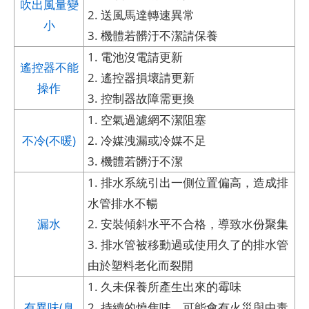
吹出風量變
2. 送風馬達轉速異常
小
3. 機體若髒汙不潔請保養
1. 電池沒電請更新
遙控器不能
2. 遙控器損壞請更新
操作
3. 控制器故障需更換
1. 空氣過濾網不潔阻塞
不冷(不暖)
2. 冷媒洩漏或冷媒不足
3. 機體若髒汙不潔
1. 排水系統引出一側位置偏高，造成排
水管排水不暢
漏水
2. 安裝傾斜水平不合格，導致水份聚集
3. 排水管被移動過或使用久了的排水管
由於塑料老化而裂開
1. 久未保養所產生出來的霉味
有異味(臭
2. 持續的燒焦味，可能會有火災與中毒