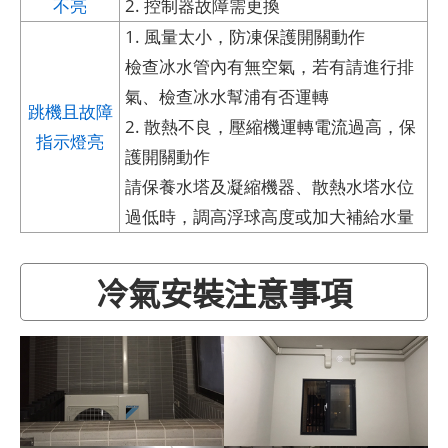
不亮
2. 控制器故障需更換
1. 風量太小，防凍保護開關動作
檢查冰水管內有無空氣，若有請進行排
氣、檢查冰水幫浦有否運轉
跳機且故障
2. 散熱不良，壓縮機運轉電流過高，保
指示燈亮
護開關動作
請保養水塔及凝縮機器、散熱水塔水位
過低時，調高浮球高度或加大補給水量
冷氣安裝注意事項