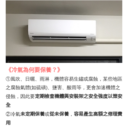
《冷氣為何要保養？》
①風吹、日曬、雨淋，機體容易生鏽或腐蝕，某些地區
之腐蝕氣體(如硫磺)、鹽害、酸雨等，更會加速機體之
定期檢查機體與安裝架之安全強度以策安
侵蝕，因此要
全
未定期保養
從未保養
容易產生高額之修理費
②冷氣
或
，
用