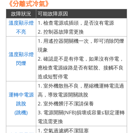
《分離式冷氣》
故障狀況
可能故障原因
溫度顯示燈
1. 檢查電源或插頭，是否沒有電源
不亮
2. 控制器故障需更換
1. 用遙控器開關機一次，即可消除閃爍
現象
溫度顯示燈
2. 確認是不是有停電，如果沒有停電，
閃爍
應檢查電源線路是否有鬆脫、接觸不良
造成短暫停電
1. 室外機散熱不良，壓縮機運轉電流過
運轉中電源
高，導致電源開關跳脫
跳脫
2. 室外機髒汙不潔請保養
(跳機)
3. 電源開關(NFB)損壞或容量≦額定運轉
電流需更換
1. 空氣過濾網不潔阻塞