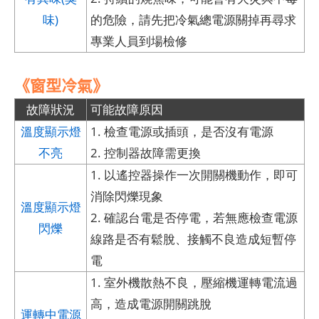
味)
的危險，請先把冷氣總電源關掉再尋求
專業人員到場檢修
《窗型冷氣》
故障狀況
可能故障原因
溫度顯示燈
1. 檢查電源或插頭，是否沒有電源
不亮
2. 控制器故障需更換
1. 以遙控器操作一次開關機動作，即可
消除閃爍現象
溫度顯示燈
2. 確認台電是否停電，若無應檢查電源
閃爍
線路是否有鬆脫、接觸不良造成短暫停
電
1. 室外機散熱不良，壓縮機運轉電流過
高，造成電源開關跳脫
運轉中電源