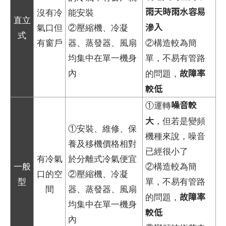
雨天時雨水容易
沒有冷
能安裝
直立
滲入
氣口但
②壓縮機、冷凝
式
有窗戶
器、蒸發器、風扇
②構造較為簡
均集中在單一機身
單，不易有管路
故障率
內
的問題，
較低
噪音較
①運轉
大
，但若是變頻
①安裝、維修、保
機種來說，噪音
養及移機價格相對
已經很小了
有冷氣
於分離式冷氣便宜
一般
②構造較為簡
口的空
②壓縮機、冷凝
型
單，不易有管路
間
器、蒸發器、風扇
故障率
的問題，
均集中在單一機身
較低
內