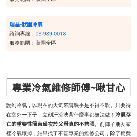
瑞昌-狀圍冷氣
諮詢專線：
03-989-0018
服務範圍：狀圍全區
專業冷氣維修師傅~啾甘心
說到冷氣，以現在的天氣來講幾乎是不得不吹。只要待
冷氣存
在室外一下子，立刻汗流浹背什麼事都無法做！
亡的重要性簡直僅次於父母真的不誇張
。前陣子朋友家
裡冷氣壞掉，結果找了不甚專業的維修公司，除了耗費