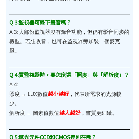
Q 3:監視器可錄下聲音嗎？
A 3:大部份監視器沒有錄音功能，但仍有影音同步的
機型。若想收音，也可在監視器旁加裝一個麥克
風。
Q 4:買監視器時，要怎麼選「照度」與「解析度」？
A 4:
越小越好
照度 → LUX數值
，代表所需求的光源較
少。
越大越好
解析度 → 圖素值數值
，畫質更細緻。
Q 5:感光元件CCD和CMOS差別在哪？