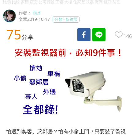
比價 比較 家用 店面 公司行號 工廠 大樓 住家 監視器 廠商 鏡頭 防盜
作者：
雨水
文章2019-10-17
分類>
監視器
75
146
分享
怕遇到奧客、惡鄰居？怕有小偷上門？只要裝了監視