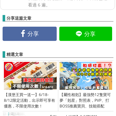
看過 6 遍。
分享這篇文章
分享
分享
精選文章
【漢堡王買一送一】6/18-
【屬性相剋】最強勢12隻寶可
8/12限定活動，出示即可享有
夢「剋星」對照表，PVP、打
優惠，不限使用次數！
BOSS推薦寶貝、技能搭配