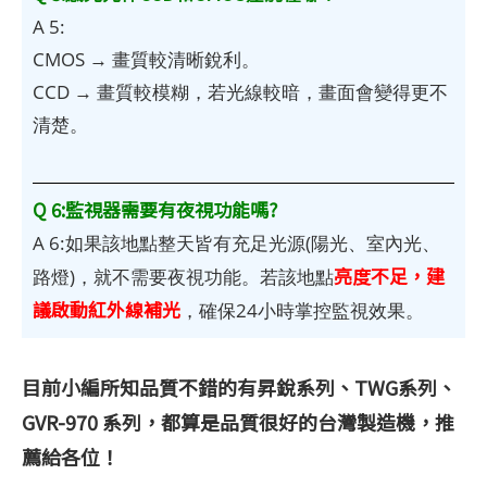
A 5:
CMOS → 畫質較清晰銳利。
CCD → 畫質較模糊，若光線較暗，畫面會變得更不
清楚。
Q 6:監視器需要有夜視功能嗎?
A 6:如果該地點整天皆有充足光源(陽光、室內光、
亮度不足，建
路燈)，就不需要夜視功能。若該地點
議啟動紅外線補光
，確保24小時掌控監視效果。
目前小編所知品質不錯的有昇銳系列、TWG系列、
GVR-970 系列，都算是品質很好的台灣製造機，推
薦給各位！