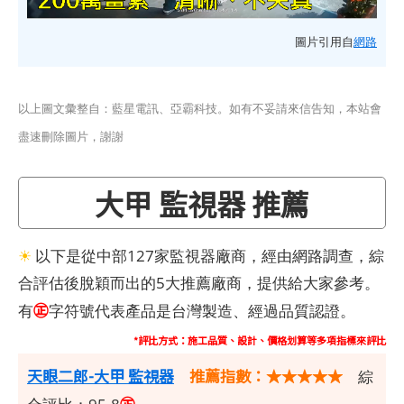
圖片引用自
網路
以上圖文彙整自：藍星電訊、亞霸科技。如有不妥請來信告知，本站會
盡速刪除圖片，謝謝
大甲 監視器 推薦
☀
以下是從中部127家監視器廠商，經由網路調查，綜
合評估後脫穎而出的5大推薦廠商，提供給大家參考。
㊣
有
字符號代表產品是台灣製造、經過品質認證。
*評比方式：施工品質、設計、價格划算等多項指標來評比
天眼二郎-大甲 監視器
推薦指數：★★★★★
綜
㊣