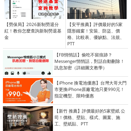
【勞保局】2026新制勞退分
【安平推薦】評價最好的5家
紅！教你怎麼查詢新制勞退基
隱形鐵窗！安裝、防盜、價
金
格、比較表、優缺點、法規、
PTT
【FB悄悄話】偷吃不留痕跡？
Messenger悄悄話，對話自動刪除！
訊息加密（詳細圖文教學）
【iPhone 換電池優惠】台灣大哥大門
市更換iPhone原廠電池只要990元！
指定機型、限時優惠
【新竹 推薦】評價最好的5家壁紙 公
司！價格、壁貼、樣式、圖案、施
工、壁紙貼、PTT