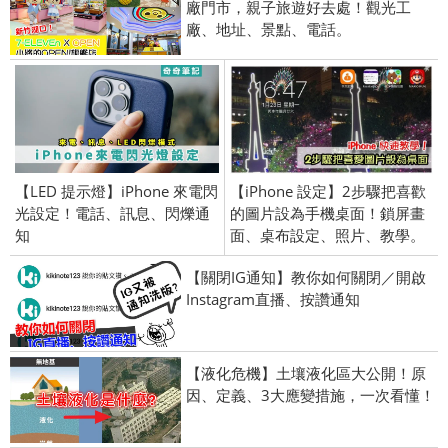
廠門市，親子旅遊好去處！觀光工
廠、地址、景點、電話。
【LED 提示燈】iPhone 來電閃
【iPhone 設定】2步驟把喜歡
光設定！電話、訊息、閃爍通
的圖片設為手機桌面！鎖屏畫
知
面、桌布設定、照片、教學。
【關閉IG通知】教你如何關閉／開啟
Instagram直播、按讚通知
【液化危機】土壤液化區大公開！原
因、定義、3大應變措施，一次看懂！