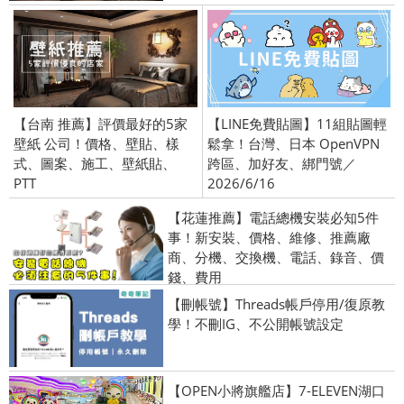
【台南 推薦】評價最好的5家
【LINE免費貼圖】11組貼圖輕
壁紙 公司！價格、壁貼、樣
鬆拿！台灣、日本 OpenVPN
式、圖案、施工、壁紙貼、
跨區、加好友、綁門號／
PTT
2026/6/16
【花蓮推薦】電話總機安裝必知5件
事！新安裝、價格、維修、推薦廠
商、分機、交換機、電話、錄音、價
錢、費用
【刪帳號】Threads帳戶停用/復原教
學！不刪IG、不公開帳號設定
【OPEN小將旗艦店】7-ELEVEN湖口