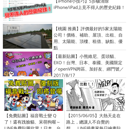
【iPhone小技巧】5步驟清除
iPhone/iPad上見不得人的歷史紀錄！
【桃園 推薦】評價最好的5家太陽能
公司！價格、補助、屋頂、出租、自
用、太陽能、頂樓、租借、缺點、優
點
【最新貼圖】小熊維尼、蛋頭貓、
EXO！台灣、日本、泰國、美國限定
／openVPN跨區、加好友、綁門號／
2017/8/17
【免費貼圖】福音戰士變 Q
【2015/06/05】大熱天走在
了！還有跩臉貓、呆萌狗喔～
路上，總讓人不自覺的
LINE免費貼圖欣賞！日本、台
想......LINE插畫家每日繪畫貼