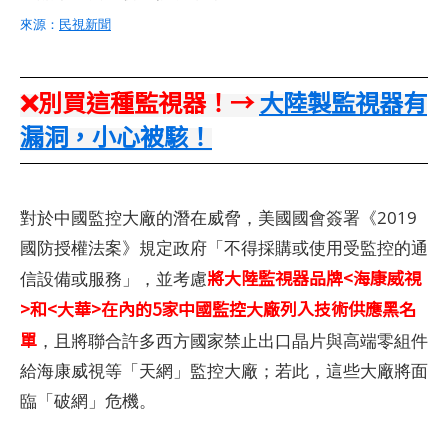
來源：
民視新聞
❌別買這種監視器！→
大陸製監視器有
漏洞，小心被駭！
對於中國監控大廠的潛在威脅，美國國會簽署《2019
國防授權法案》規定政府「不得採購或使用受監控的通
將大陸監視器品牌<海康威視
信設備或服務」，並考慮
>和<大華>在內的5家中國監控大廠列入技術供應黑名
單
，且將聯合許多西方國家禁止出口晶片與高端零組件
給海康威視等「天網」監控大廠；若此，這些大廠將面
臨「破網」危機。