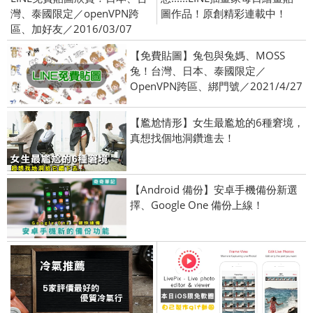
灣、泰國限定／openVPN跨
圖作品！原創精彩連載中！
區、加好友／2016/03/07
【免費貼圖】兔包與兔媽、MOSS
兔！台灣、日本、泰國限定／
OpenVPN跨區、綁門號／2021/4/27
【尷尬情形】女生最尷尬的6種窘境，
真想找個地洞鑽進去！
【Android 備份】安卓手機備份新選
擇、Google One 備份上線！