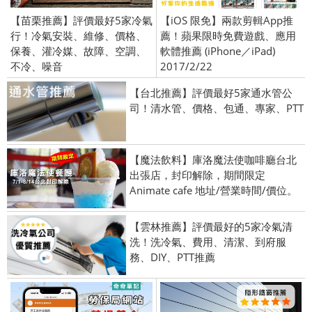
【苗栗推薦】評價最好5家冷氣
【iOS 限免】兩款剪輯App推
行！冷氣安裝、維修、價格、
薦！蘋果限時免費遊戲、應用
保養、灌冷媒、故障、空調、
軟體推薦 (iPhone／iPad)
不冷、噪音
2017/2/22
【台北推薦】評價最好5家通水管公
司！清水管、價格、包通、專家、PTT
【魔法飲料】庫洛魔法使咖啡廳台北
出張店，封印解除，期間限定
Animate cafe 地址/營業時間/價位。
【雲林推薦】評價最好的5家冷氣清
洗！洗冷氣、費用、清潔、到府服
務、DIY、PTT推薦