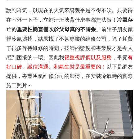
說到冷氣，以現在的天氣來講幾乎是不得不吹。只要待
冷氣存
在室外一下子，立刻汗流浹背什麼事都無法做！
亡的重要性簡直僅次於父母真的不誇張
。前陣子朋友家
裡冷氣壞掉，結果找了不甚專業的維修公司，除了耗費
了很多等待維修的時間，技師的態度和專業度才是令人
感到困擾的一環。因此我
很重視評價以及服務
，畢竟
有
好口碑、誠信溝通、和氣生財是最重要的！
以下是網友
提供，專業冷氣維修公司的師傅，在安裝冷氣時的實際
施工照片～