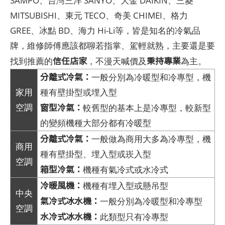
SAMPO、台灣三洋 SANYO、大金 DAIKIN、三菱
MITSUBISHI、東元 TECO、奇美 CHIMEI、格力
GREE、冰點 BD、海力 Hi-Li等，皆是知名的冷氣品
牌，維修師傅應該都聊若指掌、駕輕就熟，主要還是要
信任店家
秉持專業
找到推薦的
，不漫天喊價及
為主。
分離式冷氣：
一般分別為冷暖型和冷專型，機
家用
種有壁掛型或埋入型
窗型冷氣：
空調
較舊型的基本上是冷專型，較新型
的變頻機種大部分都有冷暖型
分離式冷氣：
一般做為商用大多為冷專型，機
商用
種有壁掛型、埋入型或崁入型
空調
箱型冷氣：
機種有氣冷式或水冷式
冷暖風機：
機種有埋入型或懸吊型
中央
氣冷式冰水機：
一般分別為冷暖型和冷專型
空調
水冷式冰水機：
此類型只有冷專型