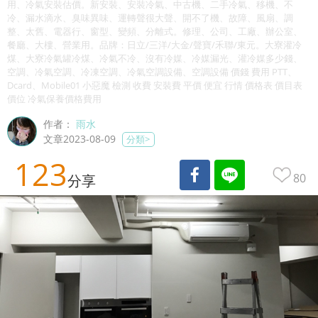
用、冷氣安裝估價。新安裝、安裝冷氣、中古機、二手冷氣、移機、不
冷、漏水滴水、臭味異味、運轉聲很大聲、開不了機、故障、風扇、調
整、太舊、電器行、窗型、變頻、分離式。修理、公司、工廠、辦公室、
餐廳、大樓、營業用。品牌：日立/三洋/大金/聲寶/禾聯/東元。大寮灌冷
煤、大寮冷氣罐冷煤、冷氣不冷、沒有冷媒、冷媒漏光、灌冷媒多少錢、
空調、冷氣空調、冷凍空調、冷氣空調設備、空調設備 價錢 費用 PTT、
Dcard、Mobile01 小惡魔 檢測 收費 安裝費 平價 便宜 行情 價格表 價目表
價位 冷氣保養價格費用
作者：
雨水
文章2023-08-09
分類>
123
80
分享