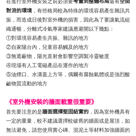
考量到整體布局
空間
在進行室外機安裝之前必須要
還有
對流的環境
，有些格局較為特殊的環境容易產生雜訊共
振，而造成日後對室外機的損害，因此為了要讓氣流組
織通暢，分離式冷氣專家建議應避開以下幾點：
①對環境容易產生共振、雜訊的地方
②自家陽台內，兒童容易觸及的地方
③無遮蔽物，陽光直射會影響空調製冷靈敏度
④現場有人工電磁產品在運作的地方
⑤油煙口、水溝蓋上方等，偶爾有腐蝕氣體或是強烈酸
鹼物質流動的地方
《室外機安裝的牆面載重很重要》
牆面選擇堅固結實的
首先要注意的是
，因為室外機具有
一定的重量，較不建議選擇較破舊的牆面或是屋頂，如
無法避免，請您使用實心磚、混泥土等材料加強牆面的