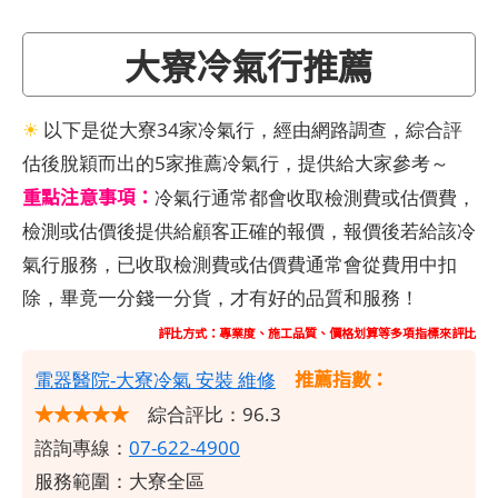
大寮冷氣行推薦
☀
以下是從大寮34家冷氣行，經由網路調查，綜合評
估後脫穎而出的5家推薦冷氣行，提供給大家參考～
重點注意事項：
冷氣行通常都會收取檢測費或估價費，
檢測或估價後提供給顧客正確的報價，報價後若給該冷
氣行服務，已收取檢測費或估價費通常會從費用中扣
除，畢竟一分錢一分貨，才有好的品質和服務！
評比方式：專業度、施工品質、價格划算等多項指標來評比
推薦指數：
電器醫院-大寮冷氣 安裝 維修
★★★★★
綜合評比：96.3
諮詢專線：
07-622-4900
服務範圍：大寮全區