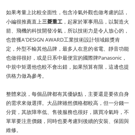
如果考量上比較全面性，包含冷氣外觀也做考慮的話，
三菱重工
小編很推薦直上
，起家於軍事用品，以製造火
箭、飛機的科技開發冷氣，所以技術力是令人放心的，
也曾獲A'DESIGN AWARD工業技術設計領域銀獎肯
定，外型不輸其他品牌，最多人在意的省電、靜音功能
也做得很好，或是日系中最便宜的國際牌Panasonic，
中規中矩選他也較不會出錯，如果預算有限，這邊也提
供格力做為參考。
格力
整體來說，每個品牌都有其優缺點，主要還是要依自身
的需求來做選擇。大品牌雖然價格都較高，但一分錢一
分貨，其故障率低、售後服務也很好，購買冷氣時，不
單單要注意價錢，同時也要考慮到後續的安裝、保固與
維修。