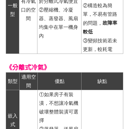
有冷氣
於分離式冷氣便宜
一般
②構造較為簡
口的空
②壓縮機、冷凝
型
單，不易有管路
間
器、蒸發器、風扇
故障率
的問題，
均集中在單一機身
較低
內
③變頻技術若未
更新，較耗電
《分離式冷氣》
適用空
類型
優點
缺點
間
①如果房子有裝
潢，不想讓冷氣機
破壞整體裝潢可選
嵌入
擇
式
②蒸發器、送風扇