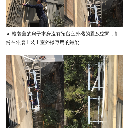
▲ 較老舊的房子本身沒有預留室外機的置放空間，師
傅在外牆上裝上室外機專用的鐵架