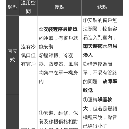
適用空
類型
優點
缺點
間
①安裝的窗戶無
安裝程序最簡單
法關緊，蚊蟲容
①
易進入到室內，
的冷氣，有窗戶就
雨天時雨水容易
沒有冷
能安裝
直立
滲入
氣口但
②壓縮機、冷凝
式
有窗戶
器、蒸發器、風扇
②構造較為簡
均集中在單一機身
單，不易有管路
故障率
內
的問題，
較低
噪音較
①運轉
大
，但若是變頻
①安裝、維修、保
機種來說，噪音
養及移機價格相對
已經很小了