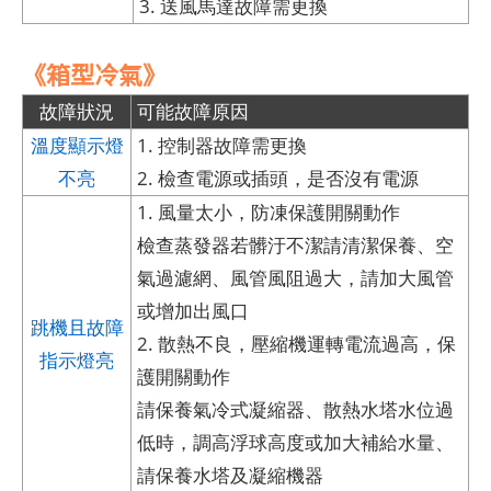
3. 送風馬達故障需更換
《箱型冷氣》
故障狀況
可能故障原因
溫度顯示燈
1. 控制器故障需更換
不亮
2. 檢查電源或插頭，是否沒有電源
1. 風量太小，防凍保護開關動作
檢查蒸發器若髒汙不潔請清潔保養、空
氣過濾網、風管風阻過大，請加大風管
或增加出風口
跳機且故障
2. 散熱不良，壓縮機運轉電流過高，保
指示燈亮
護開關動作
請保養氣冷式凝縮器、散熱水塔水位過
低時，調高浮球高度或加大補給水量、
請保養水塔及凝縮機器