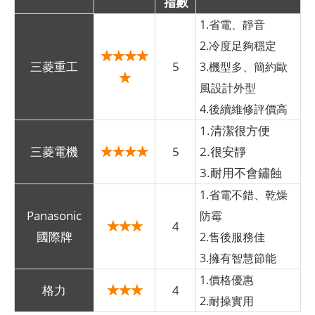
指數
1.省電、靜音
2.冷度足夠穩定
★★★★
三菱重工
5
3.機型多、簡約歐
★
風設計外型
4.後續維修評價高
1.清潔很方便
★★★★
三菱電機
5
2.很安靜
3.耐用不會鏽蝕
1.省電不錯、乾燥
Panasonic
防霉
★★★
4
國際牌
2.售後服務佳
3.擁有智慧節能
1.價格優惠
★★★
格力
4
2.耐操實用