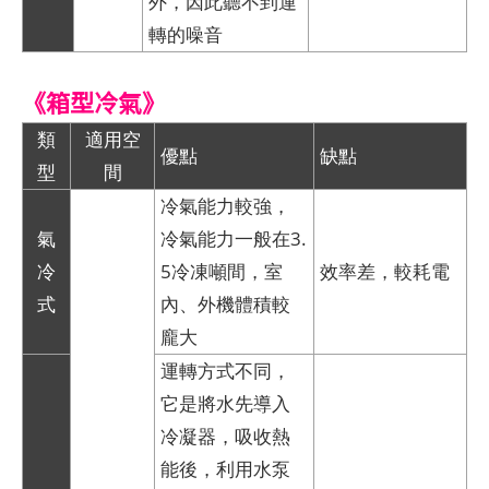
外，因此聽不到運
轉的噪音
《箱型冷氣》
類
適用空
優點
缺點
型
間
冷氣能力較強，
氣
冷氣能力一般在3.
冷
5冷凍噸間，室
效率差，較耗電
式
內、外機體積較
龐大
運轉方式不同，
它是將水先導入
冷凝器，吸收熱
能後，利用水泵