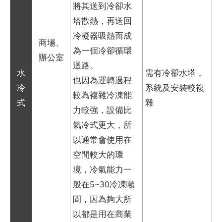
將其送到冷卻水
塔散熱，再送回
冷凝器吸熱而成
商場、
為一個冷卻循環
辦公室
迴路。
水
需有冷卻水塔，
也因為運轉過程
冷
系統及安裝較複
較為複雜冷凍能
式
雜
力較強，設備比
氣冷式更大，所
以通常會使用在
空間較大的環
境，冷氣能力一
般在5~30冷凍噸
間，因為夠大所
以都是用在商業