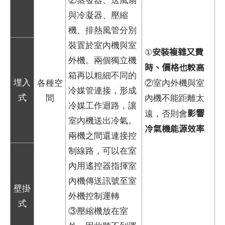
與冷凝器、壓縮
機、排熱風管分別
裝置於室內機與室
安裝複雜又費
①
外機。兩個獨立機
時、價格也較高
箱再以粗細不同的
埋入
各種空
②室內外機與室
冷媒管連接，形成
式
間
內機不能距離太
冷媒工作迴路，讓
影響
遠，否則會
室內機送出冷氣。
冷氣機能源效率
兩機之間還連接控
制線路，可以在室
內用遙控器指揮室
內機傳送訊號至室
壁掛
外機控制運轉
式
③壓縮機放在室