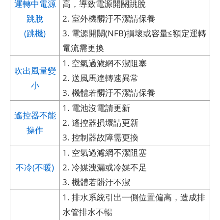
運轉中電源
高，導致電源開關跳脫
跳脫
2. 室外機髒汙不潔請保養
(跳機)
3. 電源開關(NFB)損壞或容量≦額定運轉
電流需更換
1. 空氣過濾網不潔阻塞
吹出風量變
2. 送風馬達轉速異常
小
3. 機體若髒汙不潔請保養
1. 電池沒電請更新
遙控器不能
2. 遙控器損壞請更新
操作
3. 控制器故障需更換
1. 空氣過濾網不潔阻塞
不冷(不暖)
2. 冷媒洩漏或冷媒不足
3. 機體若髒汙不潔
1. 排水系統引出一側位置偏高，造成排
水管排水不暢