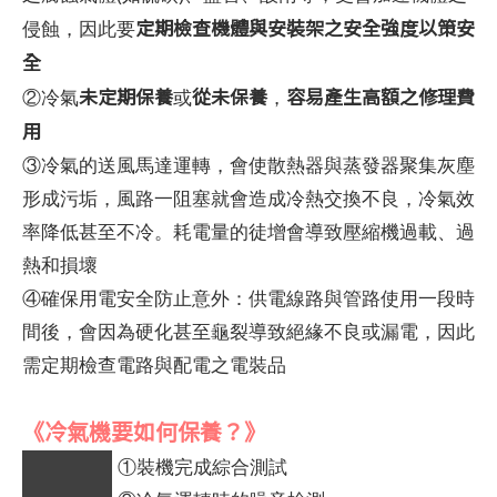
定期檢查機體與安裝架之安全強度以策安
侵蝕，因此要
全
未定期保養
從未保養
容易產生高額之修理費
②冷氣
或
，
用
③冷氣的送風馬達運轉，會使散熱器與蒸發器聚集灰塵
形成污垢，風路一阻塞就會造成冷熱交換不良，冷氣效
率降低甚至不冷。耗電量的徒增會導致壓縮機過載、過
熱和損壞
④確保用電安全防止意外：供電線路與管路使用一段時
間後，會因為硬化甚至龜裂導致絕緣不良或漏電，因此
需定期檢查電路與配電之電裝品
《冷氣機要如何保養？》
①裝機完成綜合測試