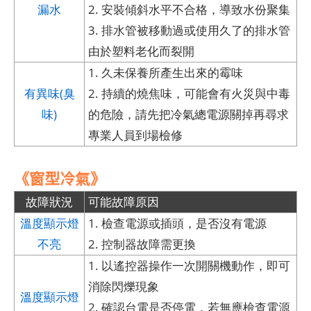
漏水
2. 安裝傾斜水平不合格，導致水份聚集
3. 排水管被移動過或使用久了的排水管
由於塑料老化而裂開
1. 久未保養所產生出來的霉味
有異味(臭
2. 持續的燒焦味，可能會有火災與中毒
味)
的危險，請先把冷氣總電源關掉再尋求
專業人員到場檢修
《窗型冷氣》
故障狀況
可能故障原因
溫度顯示燈
1. 檢查電源或插頭，是否沒有電源
不亮
2. 控制器故障需更換
1. 以遙控器操作一次開關機動作，即可
消除閃爍現象
溫度顯示燈
2. 確認台電是否停電，若無應檢查電源