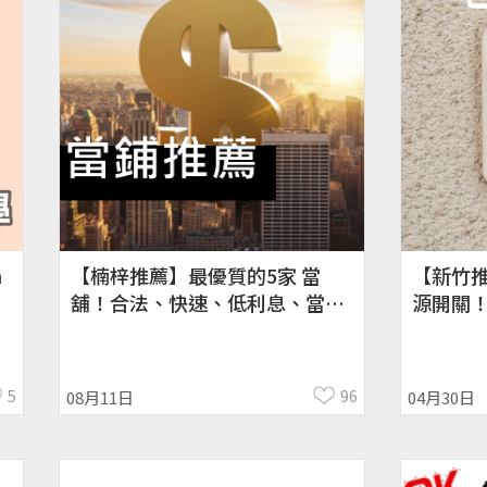
m
【楠梓推薦】最優質的5家 當
【新竹
舖！合法、快速、低利息、當
源開關
鋪、PTT、汽車、機車
關、安裝
5
96
08月11日
04月30日