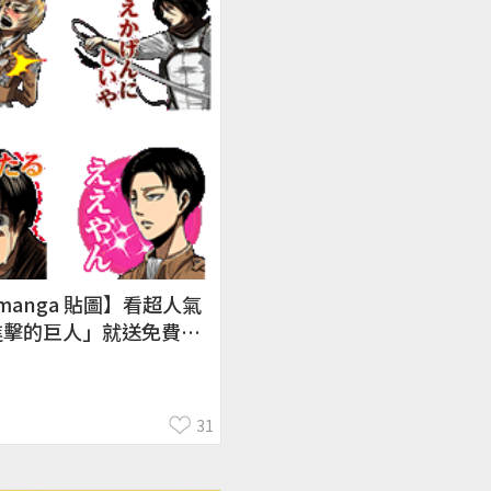
 manga 貼圖】看超人氣
進擊的巨人」就送免費貼
ck on Titan
31