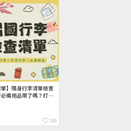
清單】隨身行李清單檢查
行必備用品帶了嗎？打包
231