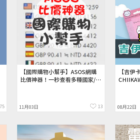
【國際購物小幫手】ASOS網購
【吉伊卡
比價神器！一秒查看多種國家/貨
CHII
幣結帳金額（使用步驟教學）
限量
75
13
11月03日
08月22日