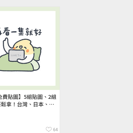
E免費貼圖】5組貼圖、2組
輕鬆拿！台灣、日本、泰
OpenVPN跨區、加好
／2026/3/31
64