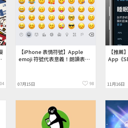
漫
【iPhone 表情符號】Apple
【推薦
、
emoji 符號代表意義！朗讀表情
App《S
符號意思、設定步驟
紹、教學！
04
98
07月15日
11月16日