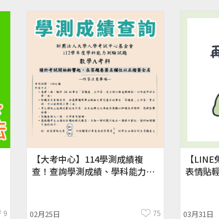
【大考中心】114學測成績複
【LIN
查！查詢學測成績、學科能力測
表情貼
驗、放榜
國限定／
友、綁門號
9
75
02月25日
03月31日