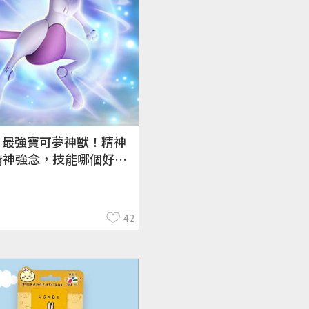
】最強寶可夢神獸！精神
精神強念，技能哪個好？
表、配招
42