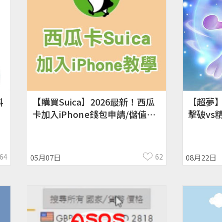
料
【購買Suica】2026最新！西瓜
【超夢
卡加入iPhone錢包申請/儲值教
擊破vs
學！
IV/CP
64
62
05月07日
08月22日