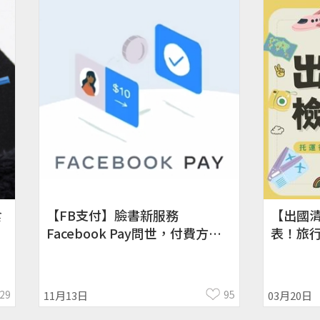
食
【FB支付】臉書新服務
【出國
Facebook Pay問世，付費方式
表！旅
多元還可轉帳給親友！預計一周
技巧
內上線
29
95
11月13日
03月20日