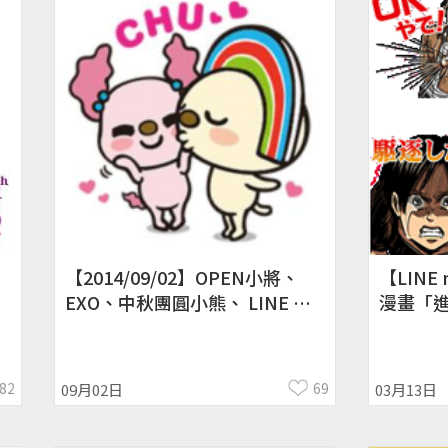
【2014/09/02】OPEN小將、
【LINE
EXO、中秋團圓小熊、 LINE 卡
漫畫「
通明星動圖欣賞！日本、台灣、
圖！Atta
泰國、印尼限定 OpenVPN 加入
好友/綁定門號圖
82
69
09月02日
03月13日