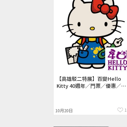
【高雄駁二特展】百變Hello
Kitty 40週年／門票／優惠／官
網商品，首推魔幻泡泡秀。
1
10月20日