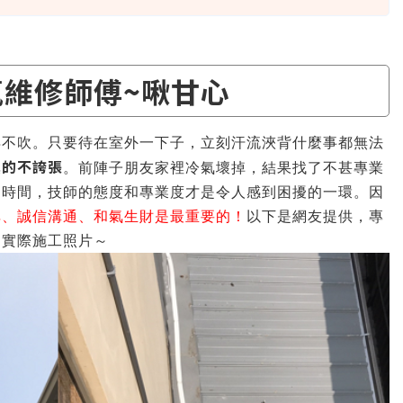
氣維修師傅~啾甘心
得不吹。只要待在室外一下子，立刻汗流浹背什麼事都無法
真的不誇張
。前陣子朋友家裡冷氣壞掉，結果找了不甚專業
的時間，技師的態度和專業度才是令人感到困擾的一環。因
碑、誠信溝通、和氣生財是最重要的！
以下是網友提供，專
的實際施工照片～