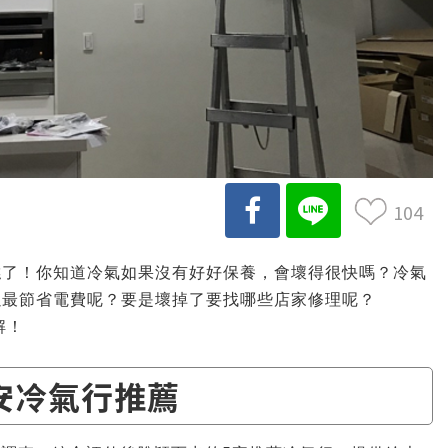
104
糕了！你知道冷氣如果沒有好好保養，會壞得很快嗎？冷氣
以最節省電費呢？要是壞掉了要找哪些店家修理呢？
解！
安冷氣行推薦