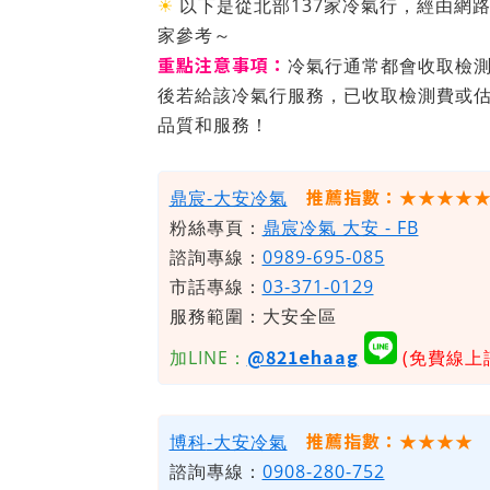
☀
以下是從北部137家冷氣行，經由網
家參考～
重點注意事項：
冷氣行通常都會收取檢
後若給該冷氣行服務，已收取檢測費或
品質和服務！
推薦指數：★★★★
鼎宸-大安冷氣
粉絲專頁：
鼎宸冷氣 大安 - FB
諮詢專線：
0989-695-085
市話專線：
03-371-0129
服務範圍：大安全區
@821ehaag
加LINE：
(免費線上
推薦指數：★★★★
博科
-大安冷氣
諮詢專線：
0908-280-752