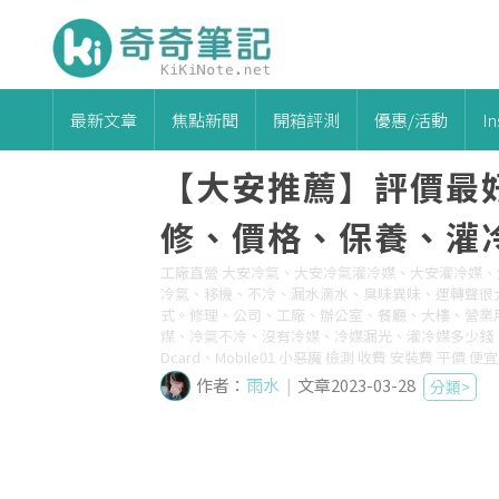
最新文章
焦點新聞
開箱評測
優惠/活動
I
【大安推薦】評價最
修、價格、保養、灌
工廠直營 大安冷氣、大安冷氣灌冷媒、大安灌冷媒
冷氣、移機、不冷、漏水滴水、臭味異味、運轉聲很
式。修理、公司、工廠、辦公室、餐廳、大樓、營業用
煤、冷氣不冷、沒有冷媒、冷媒漏光、灌冷媒多少錢、
Dcard、Mobile01 小惡魔 檢測 收費 安裝費 平價
作者：
雨水
|
文章2023-03-28
分類>