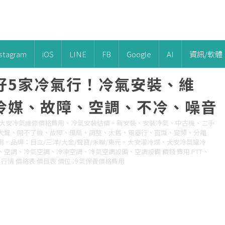
nstagram
iOS
LINE
FB
Google
AI
資訊/軟體
好5家冷氣行！冷氣安裝、維
冷媒、故障、空調、不冷、噪音
、大安冷氣維修價格費用、冷氣安裝估價。新安裝、安裝冷氣、中古機、二手
大聲、開不了機、故障、風扇、調整、太舊、電器行、窗型、變頻、分離
。品牌：日立/三洋/大金/聲寶/禾聯/東元。大安灌冷煤、大安冷氣罐冷
空調、冷氣空調、冷凍空調、冷氣空調設備、空調設備 價錢 費用 PTT、
 便宜 行情 價格表 價目表 價位 冷氣保養價格費用