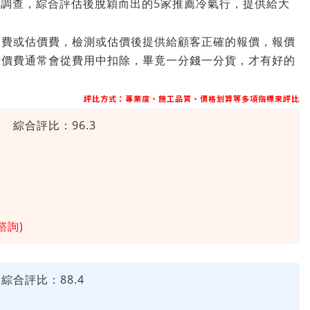
路調查，綜合評估後脫穎而出的5家推薦冷氣行，提供給大
測費或估價費，檢測或估價後提供給顧客正確的報價，報價
估價費通常會從費用中扣除，畢竟一分錢一分貨，才有好的
評比方式：專業度、施工品質、價格划算等多項指標來評比
★
綜合評比：96.3
諮詢)
綜合評比：
88.4