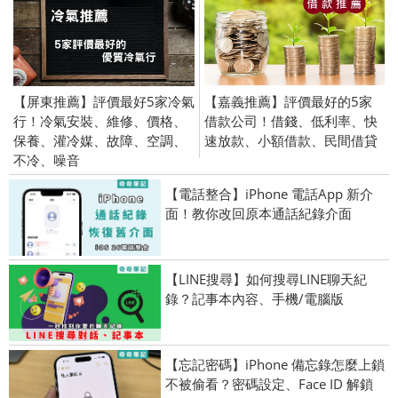
【屏東推薦】評價最好5家冷氣
【嘉義推薦】評價最好的5家
行！冷氣安裝、維修、價格、
借款公司！借錢、低利率、快
保養、灌冷媒、故障、空調、
速放款、小額借款、民間借貸
不冷、噪音
【電話整合】iPhone 電話App 新介
面！教你改回原本通話紀錄介面
【LINE搜尋】如何搜尋LINE聊天紀
錄？記事本內容、手機/電腦版
【忘記密碼】iPhone 備忘錄怎麼上鎖
不被偷看？密碼設定、Face ID 解鎖