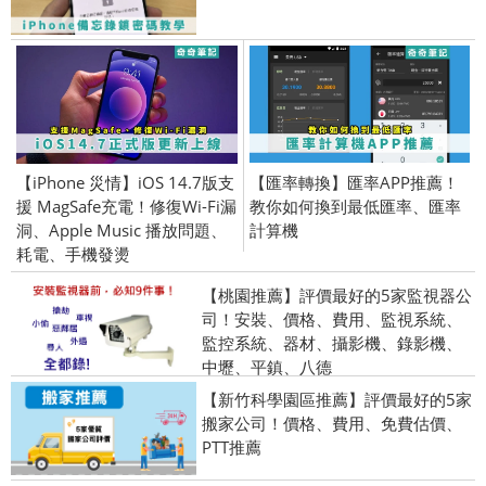
【iPhone 災情】iOS 14.7版支
【匯率轉換】匯率APP推薦！
援 MagSafe充電！修復Wi-Fi漏
教你如何換到最低匯率、匯率
洞、Apple Music 播放問題、
計算機
耗電、手機發燙
【桃園推薦】評價最好的5家監視器公
司！安裝、價格、費用、監視系統、
監控系統、器材、攝影機、錄影機、
中壢、平鎮、八德
【新竹科學園區推薦】評價最好的5家
搬家公司！價格、費用、免費估價、
PTT推薦