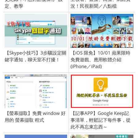
定、教學
況！民視新聞／八點檔
【Skype小技巧】3步驟設定關
【iOS 限免】10/01 蘋果限時
鍵字通知，聊天室不打擾！
免費遊戲、應用軟體介紹
(iPhone／iPad)
【螢幕擷取】免費 window 好
【記事APP】Google Keep記
用的 螢幕擷取 程式
事清單，輕鬆記下每件事，從
此不再忘東忘西～
(Android/iOS iPhone)