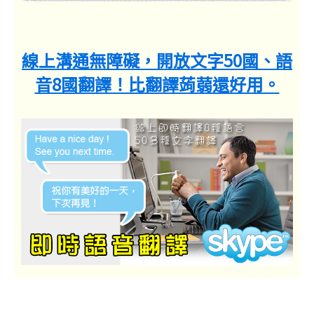
線上溝通無障礙，開放文字50國、語
音8國翻譯！比翻譯蒟蒻還好用。