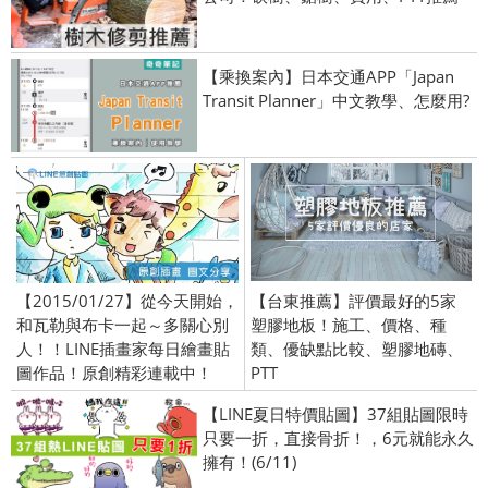
【乘換案內】日本交通APP「Japan
Transit Planner」中文教學、怎麼用?
【2015/01/27】從今天開始，
【台東推薦】評價最好的5家
和瓦勒與布卡一起～多關心別
塑膠地板！施工、價格、種
人！！LINE插畫家每日繪畫貼
類、優缺點比較、塑膠地磚、
圖作品！原創精彩連載中！
PTT
【LINE夏日特價貼圖】37組貼圖限時
只要一折，直接骨折！，6元就能永久
擁有！(6/11)