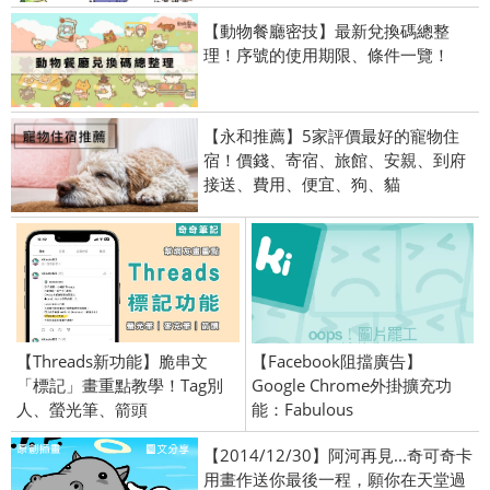
【動物餐廳密技】最新兌換碼總整
理！序號的使用期限、條件一覽！
【永和推薦】5家評價最好的寵物住
宿！價錢、寄宿、旅館、安親、到府
接送、費用、便宜、狗、貓
【Threads新功能】脆串文
【Facebook阻擋廣告】
「標記」畫重點教學！Tag別
Google Chrome外掛擴充功
人、螢光筆、箭頭
能：Fabulous
【2014/12/30】阿河再見...奇可奇卡
用畫作送你最後一程，願你在天堂過