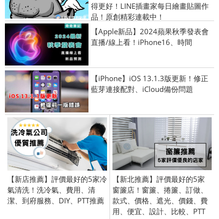
得更好！LINE插畫家每日繪畫貼圖作
品！原創精彩連載中！
【Apple新品】2024蘋果秋季發表會
直播/線上看！iPhone16、時間
【iPhone】iOS 13.1.3版更新！修正
藍芽連接配對、iCloud備份問題
【新店推薦】評價最好的5家冷
【新北推薦】評價最好的5家
氣清洗！洗冷氣、費用、清
窗簾店！窗簾、捲簾、訂做、
潔、到府服務、DIY、PTT推薦
款式、價格、遮光、價錢、費
用、便宜、設計、比較、PTT