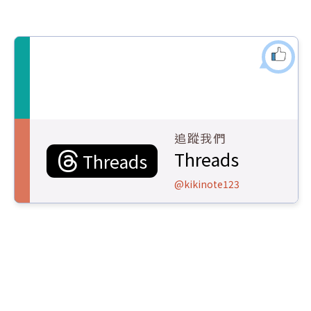
追蹤我們
Threads
Threads
@kikinote123