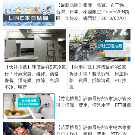
【最新貼圖】銀魂、雪寶、布丁狗！
台灣、日本、泰國限定／openVPN跨
區、加好友、綁門號／2018/02/01
【大社推薦】評價最好5家冷氣
【台南推薦】評價最好的5家
行！冷氣安裝、維修、價格、
拆除工程！裝潢拆除、房屋拆
保養、灌冷媒、故障、空調、
除、費用、拆除清運、PTT推
不冷、噪音
薦
【竹北推薦】評價最好的5家洗水管公
司！清潔、費用、清洗水管、PTT推薦
【苗栗推薦】評價最好的5家樹木修剪
公司！砍樹、鋸樹、費用、PTT推薦