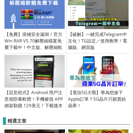
【免費】填補安全漏洞！官方
【破解】一鍵完成Telegram中
Win RAR V5.70解壓縮檔案免
文化！TG設定／使用教學！電
費下載中！中文版、解壓縮軟
腦版、網頁版
體、支援多格式壓縮
【惡意程式】Android 用戶注
【電信5G大戰】華為想搶下
意假防毒軟體！手機被假 APP
Apple訂單？5G晶片只願賣給
綁架勒贖 129美元！下載後木
蘋果！
馬及駭客會鎖你的手機
精選文章