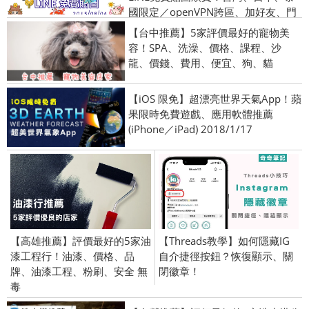
國限定／openVPN跨區、加好友、門
號圖／2015/8/04
【台中推薦】5家評價最好的寵物美
容！SPA、洗澡、價格、課程、沙
龍、價錢、費用、便宜、狗、貓
【iOS 限免】超漂亮世界天氣App！蘋
果限時免費遊戲、應用軟體推薦
(iPhone／iPad) 2018/1/17
【高雄推薦】評價最好的5家油
【Threads教學】如何隱藏IG
漆工程行！油漆、價格、品
自介捷徑按鈕？恢復顯示、關
牌、油漆工程、粉刷、安全 無
閉徽章！
毒