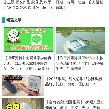
副主題 網友作品 欣賞 及 教學
日期、時間、地點、官方活動
LINE 最新版本 適用 (Android)
資訊！
精選文章
【LINE更新】免費通話功能再
【汽車掉落海裡保命方法】被
升級，自訂聊天室排序好方
水淹該如何打開車門？請轉發
便！(Android／iPhone iOS)
出去，功德無量！
【2026推薦】網友必推15款除濕機！
品牌、比較、價格、優缺點、PTT
【台南 婚禮樂團 推薦】5大選樂團必
知事項！價位、主持、表演、團體、