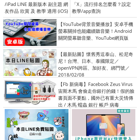
/iPad LINE 最新版本 副主題 網
「X」流行排名怎麼看？設定
友作品 欣賞 及 教學 適用 (iOS)
教學/app查詢
【YouTube背景音樂播放】安卓手機
螢幕關掉也能繼續聽音樂！Android
關閉螢幕聽音樂、YouTube網頁版
【最新貼圖】懷舊秀逗泰山、松尼奇
尼！台灣、日本、泰國限定／
openVPN跨區、加好友、綁門號／
2018/02/08
【Fb 新病毒】Facebook Zeus Virus
宙斯木馬 會偷走你銀行的錢！假的臉
書頁面不要點，國外已有重大災情傳
出 / 木馬 蠕蟲 銀行 帳戶 病毒