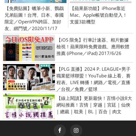
【免費貼圖】蠟筆小新、鸚鵡
【蘋果新功能】iPhone靠近
兄弟貼圖！台灣、日本、泰國
Mac、Apple帳號自動登入！
限定／OpenVPN跨區、加好
支援3款機型
友、綁門號／2020/11/17
【iOS 限免】行車計速器、相片數據
檢視！蘋果限時免費遊戲、應用軟體
推薦 (iPhone／iPad) 2017/6/26
【PLG 直播】2024 P. LEAGUE+男子
職業籃球聯盟！YouTube 線上看、賽
程表、LIVE 轉播！網路／電視／直播
／台視／免費／籃球
【線上閱讀】更新最快！言情小說8大
網站推薦！言情 | 穿越 | 宮廷 | 仙俠
| 總裁 | 耽美 | BL | 百合 | 肉文