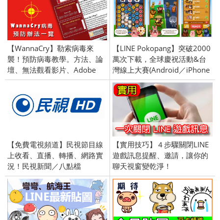
【WannaCry】勒索病毒來
【LINE Pokopang】突破2000
襲！預防病毒教學。方法、論
萬次下載，全球慶祝活動&台
壇、無法觀看影片、Adobe
灣線上大賽(Android／iPhone
Flash版本更新。
iOS)
【免費電視頻道】民視節目線
【實用技巧】４步驟關閉LINE
上收看、直播、轉播、網路實
遊戲訊息提醒、邀請，讓你的
況！民視新聞／八點檔
聊天視窗變乾淨！