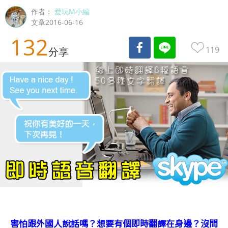
作者：
愛玩M小編
文章2016-06-16
132
119
分享
害怕跟外國人說話嗎？想要有個即時翻譯在身邊？沒問