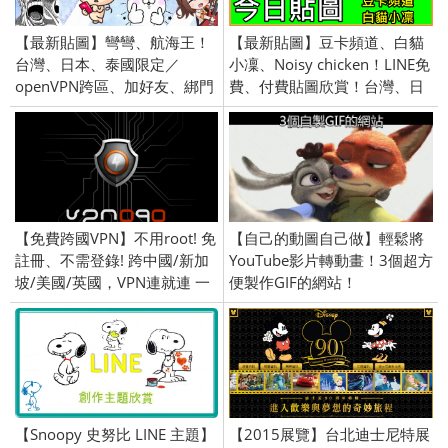
【最新貼圖】彎彎、航海王！
【最新貼圖】豆卡頻道、白貓
台灣、日本、泰國限定／
小凜、Noisy chicken！LINE免
openVPN跨區、加好友、綁門
費、付費貼圖欣賞！台灣、日
號／2017/7/27
本、泰國限定／openVPN跨區
／2016/5/26
【免費跨國VPN】不用root! 免
【自己的動圖自己做】輕鬆將
註冊、不需登錄! 跨中國/新加
YouTube影片轉動畫！3個超方
坡/美國/英國，VPN連就連 一
便製作GIF的網站！
鍵連接永久免費(Android)
【Snoopy 史努比 LINE 主題】
【2015展覽】台北迪士尼特展