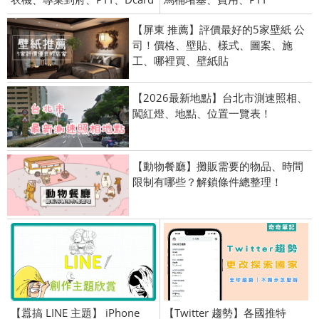
【屏東 推薦】評價最好的5家壁紙 公
司！價格、壁貼、樣式、圖案、施
工、哪裡買、壁紙貼
【2026最新地點】台北市測速照相、
闖紅燈、地點、位置一覽表！
【動物餐廳】攤販需要的物品、時間
限制有哪些？解鎖條件總整理！
【囂搞 LINE 主題】 iPhone
【Twitter 趨勢】各國推特