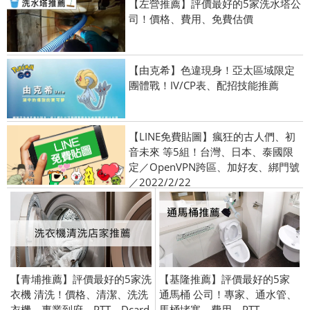
【左營推薦】評價最好的5家洗水塔公
司！價格、費用、免費估價
【由克希】色違現身！亞太區域限定
團體戰！IV/CP表、配招技能推薦
【LINE免費貼圖】瘋狂的古人們、初
音未來 等5組！台灣、日本、泰國限
定／OpenVPN跨區、加好友、綁門號
／2022/2/22
【青埔推薦】評價最好的5家洗
【基隆推薦】評價最好的5家
衣機 清洗！價格、清潔、洗洗
通馬桶 公司！專家、通水管、
衣機、專業到府、PTT、Dcard
馬桶堵塞、費用、PTT