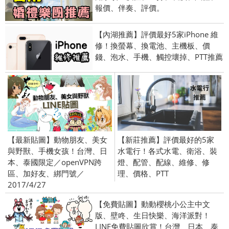
報價、伴奏、評價。
【內湖推薦】評價最好5家iPhone 維
修！換螢幕、換電池、主機板、價
錢、泡水、手機、觸控壞掉、PTT推薦
【最新貼圖】動物朋友、美女
【新莊推薦】評價最好的5家
與野獸、手機女孩！台灣、日
水電行！各式水電、衛浴、裝
本、泰國限定／openVPN跨
燈、配管、配線、維修、修
區、加好友、綁門號／
理、價格、PTT
2017/4/27
【免費貼圖】動動櫻桃小公主中文
版、壁咚、生日快樂、海洋派對！
LINE免費貼圖欣賞！台灣、日本、泰