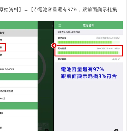
原始資料】→【➃電池容量還有97%，跟前面顯示耗損