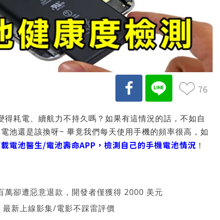
76
開始變得耗電、續航力不持久嗎？如果有這情況的話，不如自
電池還是該換呀~ 畢竟我們每天使用手機的頻率很高，如
下載電池醫生/電池壽命APP，檢測自己的手機電池情況
！
萬卻遭惡意退款，開發者僅獲得 2000 美元
026 最新上線影集/電影不踩雷評價