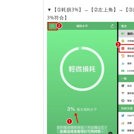
▼【➀耗損3%】→【➁左上角】→【➂
3%符合】