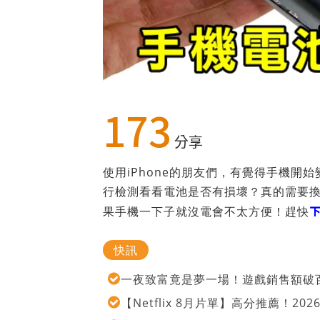
173
分享
使用iPhone的朋友們，有覺得手機
行檢測看看電池是否有損壞？真的需要換
果手機一下子就沒電會不太方便！趕快
快訊
一夜致富竟是夢一場！遊戲銷售額破百
【Netflix 8月片單】高分推薦！2