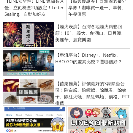
【LINE安全性】LINE 遭駭客入
【振興優惠券】西雅圖老饕分
侵、立刻檢查2項設定！Letter
享券！咖啡買一送一、早餐、
Sealing、自動加好友
午餐優惠
【煙火表演】台灣各地煙火精彩回
顧！101、義大、劍湖山、日月潭、
美麗華、麗寶樂園
【串流平台】Disney+、Netflix、
HBO GO的差異比較？選哪個好？
【苗栗推薦】評價最好的3家除蟲公
司！除白蟻、除蟑螂、除跳蚤、除蚊
子、除紅火蟻、除紅螞蟻、價格、PTT
推薦