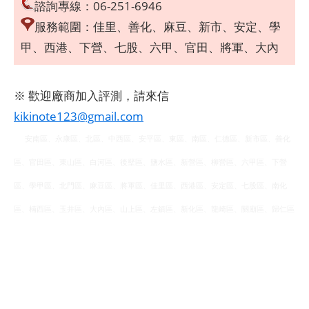
諮詢專線：06-251-6946
服務範圍：佳里、善化、麻豆、新市、安定、學
甲、西港、下營、七股、六甲、官田、將軍、大內
※ 歡迎廠商加入評測，請來信
kikinote123@gmail.com
安南區、永康區、北區、中西區、安平區、東區、南區、仁德區、新市區、善化
區、官田區、東山區、白河區、後壁區、鹽水區、新營區、柳營區、六甲區、下營
區、學甲區、北門區、麻豆區、將軍區、佳里區、西港區、安定區、七股區、南化
區、楠西區、玉井區、大內區、山上區、左鎮區、新化區、龍崎區、關廟區、歸仁區