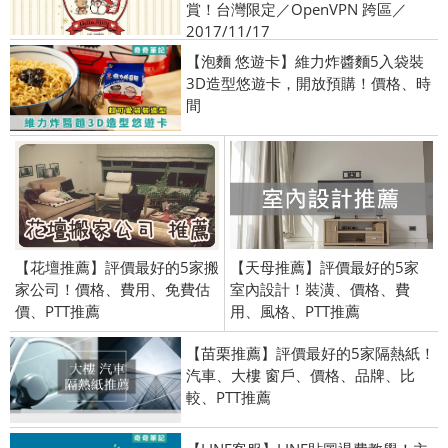
賞！台灣限定／OpenVPN 跨區／
2017/11/17
【泡麵 悠遊卡】維力炸醬麵5入袋裝
3D造型悠遊卡，開放預購！價格、時
間
【花壇推薦】評價最好的5家搬
【天母推薦】評價最好的5家
家公司！價格、費用、免費估
室內設計！裝潢、價格、費
價、PTT推薦
用、風格、PTT推薦
【苗栗推薦】評價最好的5家隔熱紙！
汽車、大樓 窗戶、價格、品牌、比
較、PTT推薦