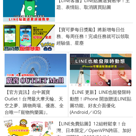
【LINE客服】LINE貼圖退費教學！主
題、表情貼、取消購買貼圖
【寶可夢每日獎勵】將新增每日任
務、每周任務！完成任務就可以領取
經驗值、星塵
【官方資訊】台中麗寶
【LINE 更新】LINE也能發限時
Outlet！台灣最大摩天輪、天
動態！iPhone 開放贈送LINE貼
空之夢、購物商場、優惠、全
圖功能、好友介面優化
台唯一｢寵物狗樂園｣。
(Android／iOS)
【LINE免費貼圖】12組輕鬆拿！台
灣、日本限定／OpenVPN跨區、加好