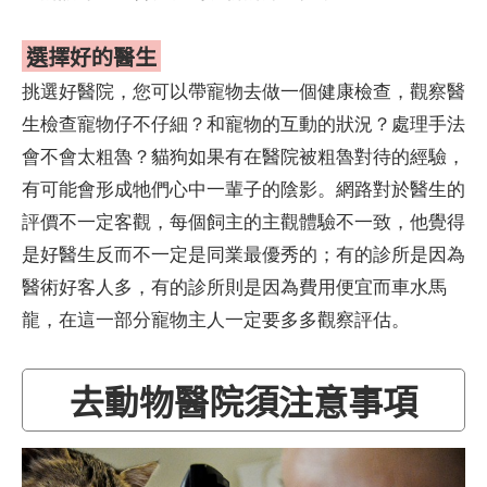
選擇好的醫生
挑選好醫院，您可以帶寵物去做一個健康檢查，觀察醫
生檢查寵物仔不仔細？和寵物的互動的狀況？處理手法
會不會太粗魯？貓狗如果有在醫院被粗魯對待的經驗，
有可能會形成牠們心中一輩子的陰影。網路對於醫生的
評價不一定客觀，每個飼主的主觀體驗不一致，他覺得
是好醫生反而不一定是同業最優秀的；有的診所是因為
醫術好客人多，有的診所則是因為費用便宜而車水馬
龍，在這一部分寵物主人一定要多多觀察評估。
去動物醫院須注意事項