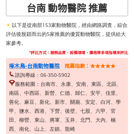
台南 動物醫院 推薦
☀
以下是從南部153家動物醫院，經由網路調查，綜合
評估後脫穎而出的5家推薦的優質動物醫院，提供給大
家參考。
*評比方式：服務品質、設備環境、價格等多項指標來評比
啄木鳥-台南動物醫院
推薦指數：★★★★★
諮詢專線：06-350-5902
服務範圍：台南市、永康、安南、東區、北區、
南區、中西區、新營、仁德、歸仁、安平、佳里、
善化、麻豆、新化、新市、關廟、安定、白河、學
甲、鹽水、西港、下營、後壁、七股、六甲、官
田、柳營、東山、將軍、玉井、北門、大內、楠
西、南化、山上、左鎮、龍崎