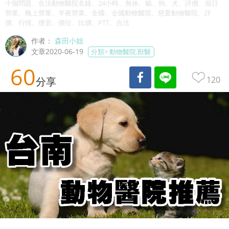
十個問題、合法動物醫院名錄、24小時、無休、貓、狗、犬、評價、假日
營業、晚上營業、半夜營業、全國、全國動物醫院、慈愛動物醫院、評
價、行情、便宜、價位、比價、PTT、合法
作者：
森田小姐
文章2020-06-19
分類>
動物醫院.獸醫
60
120
分享