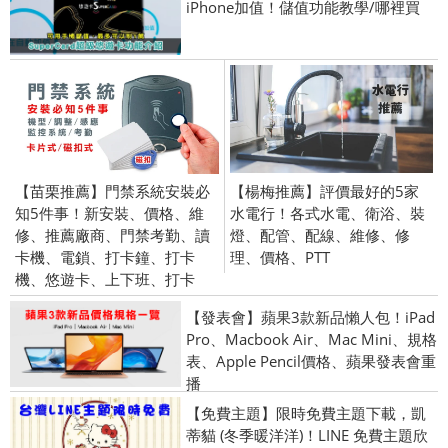
iPhone加值！儲值功能教學/哪裡買
【苗栗推薦】門禁系統安裝必
【楊梅推薦】評價最好的5家
知5件事！新安裝、價格、維
水電行！各式水電、衛浴、裝
修、推薦廠商、門禁考勤、讀
燈、配管、配線、維修、修
卡機、電鎖、打卡鐘、打卡
理、價格、PTT
機、悠遊卡、上下班、打卡
【發表會】蘋果3款新品懶人包！iPad
Pro、Macbook Air、Mac Mini、規格
表、Apple Pencil價格、蘋果發表會重
播
【免費主題】限時免費主題下載，凱
蒂貓 (冬季暖洋洋)！LINE 免費主題欣