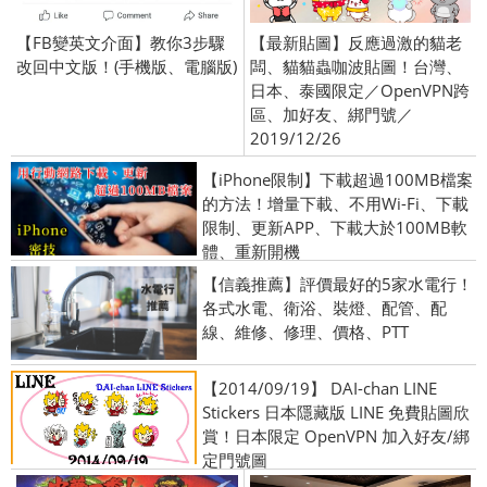
【FB變英文介面】教你3步驟
【最新貼圖】反應過激的貓老
改回中文版！(手機版、電腦版)
闆、貓貓蟲咖波貼圖！台灣、
日本、泰國限定／OpenVPN跨
區、加好友、綁門號／
2019/12/26
【iPhone限制】下載超過100MB檔案
的方法！增量下載、不用Wi-Fi、下載
限制、更新APP、下載大於100MB軟
體、重新開機
【信義推薦】評價最好的5家水電行！
各式水電、衛浴、裝燈、配管、配
線、維修、修理、價格、PTT
【2014/09/19】 DAI-chan LINE
Stickers 日本隱藏版 LINE 免費貼圖欣
賞！日本限定 OpenVPN 加入好友/綁
定門號圖