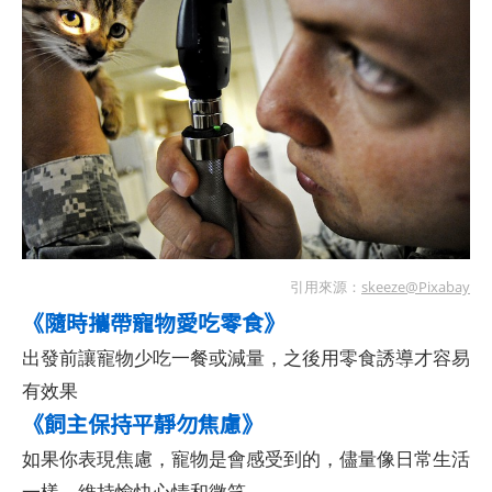
引用來源：
skeeze@Pixabay
《隨時攜帶寵物愛吃零食》
出發前讓寵物少吃一餐或減量，之後用零食誘導才容易
有效果
《飼主保持平靜勿焦慮》
如果你表現焦慮，寵物是會感受到的，儘量像日常生活
一樣，維持愉快心情和微笑