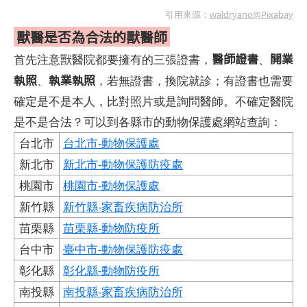
引用來源：
waldryano@Pixabay
獸醫是否為合法的獸醫師
醫師證書
開業
首先注意獸醫院都要擁有的三張證書，
、
執照
執業執照
、
，若無證書，換院就診；有證書也需要
確定是不是本人，比對照片或是詢問醫師。不確定醫院
是不是合法？可以到各縣市的動物保護處網站查詢：
台北市
台北市-動物保護處
新北市
新北市-動物保護防疫處
桃園市
桃園市-動物保護處
新竹縣
新竹縣-家畜疾病防治所
苗栗縣
苗栗縣-動物防疫所
台中市
臺中市-動物保護防疫處
彰化縣
彰化縣-動物防疫所
南投縣
南投縣-家畜疾病防治所