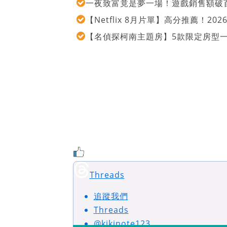
一夜致富竟是夢一場！遊戲銷售額破百
【Netflix 8月片單】高分推薦！2
【名偵探柯南主題房】5款限定房型
Threads
追蹤我們
Threads
@kikinote123