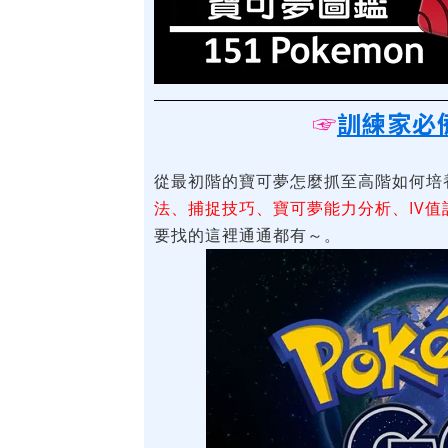
☞
訓練家必
從最初階的寶可夢怎麼抓至高階如何培
法、捕捉技巧、寶可夢能力分析、IV值計
要找的這裡通通都有～。