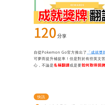
120
分享
自從Pokemon Go官方推出了
「成就獎
可夢而提升補捉率！但是對於有些英文
名稱翻譯
如何取得獎
心，不論是
或是要
快訊