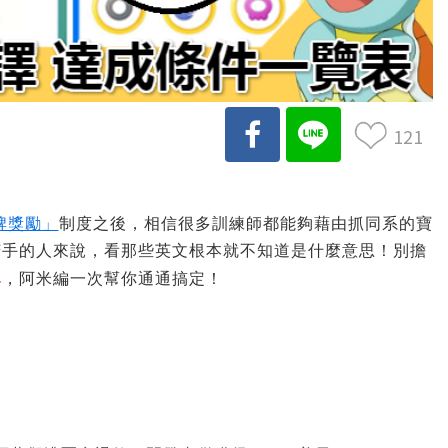
121
牌獎勵」
制度之後，相信很多訓練師都能夠藉由抓同系的寶
苦手的人來說，看那些英文根本就不知道是什麼意思！別擔
牌
，阿米編一次幫你通通搞定！