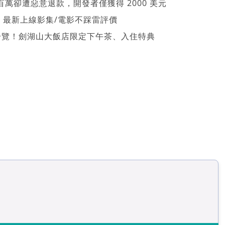
萬卻遭惡意退款，開發者僅獲得 2000 美元
026 最新上線影集/電影不踩雷評價
一覽！劍湖山大飯店限定下午茶、入住特典