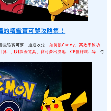
備的精靈寶可夢攻略集！
養最強寶可夢，通通收錄！
如何換Candy、高效率練功
算、用對課金道具、寶可夢出沒地、CP值好壞...等
，你