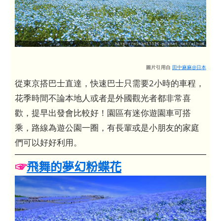
圖片引用自
田中麻麻@日本
從東京搭巴士直達，快速巴士只需要2小時的車程，
花季時間不論本地人或者是外國觀光者都非常喜
歡，提早出發會比較好！園區有迷你遊園車可搭
乘，路線為遊公園一圈，有長輩或是小朋友的家庭
們可以好好利用。
☞
飛舞的夢幻粉蝶花