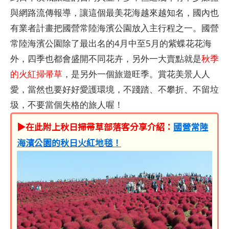
與網路流傳報導，讓這個最美花海越來越知名，國內也
有業者計畫把國營常陸海濱公園放入主行程之一。國營
常陸海濱公園除了最出名的4月中至5月的紫蝶花花海
外，四季也都會盛開不同花卉，另外一大賣點就是
秋季
的火紅掃帚草
，是另外一個旅遊旺季。賞花美景人人
愛，當然也要好好愛護環境，不踐踏、不攀折、不留垃
圾，不要當個失格的旅人喔！
▶在此附上秋日掃帚草部落客分享介紹：
國營常陸
海濱公園的秋日火紅地毯！