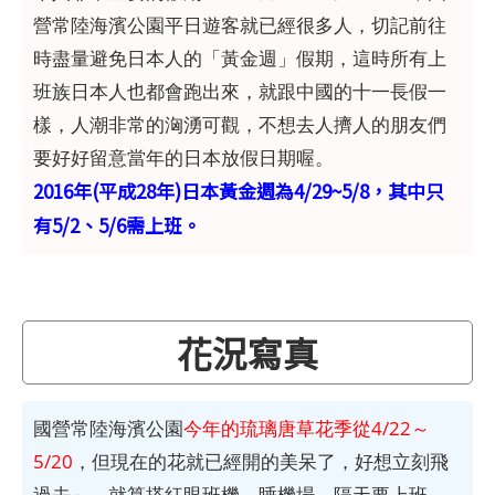
營常陸海濱公園平日遊客就已經很多人，切記前往
時盡量避免日本人的「黃金週」假期，這時所有上
班族日本人也都會跑出來，就跟中國的十一長假一
樣，人潮非常的洶湧可觀，不想去人擠人的朋友們
要好好留意當年的日本放假日期喔。
2016年(平成28年)日本黃金週為4/29~5/8，其中只
有5/2、5/6需上班。
花況寫真
國營常陸海濱公園
今年的琉璃唐草花季從4/22～
5/20
，但現在的花就已經開的美呆了，好想立刻飛
過去～，就算搭紅眼班機、睡機場、隔天要上班、