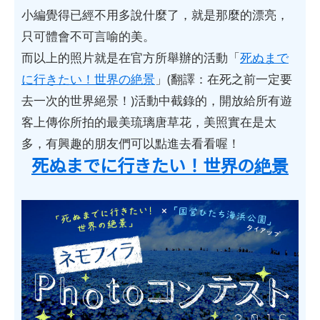
小編覺得已經不用多說什麼了，就是那麼的漂亮，
只可體會不可言喻的美。
而以上的照片就是在官方所舉辦的活動「
死ぬまで
に行きたい！世界の絶景
」(翻譯：在死之前一定要
去一次的世界絕景！)活動中截錄的，開放給所有遊
客上傳你所拍的最美琉璃唐草花，美照實在是太
多，有興趣的朋友們可以點進去看看喔！
死ぬまでに行きたい！世界の絶景