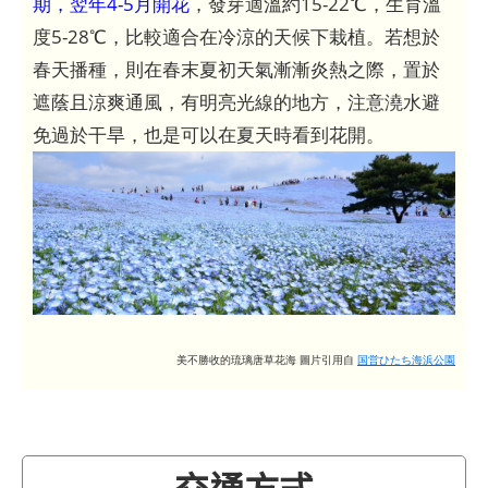
期，翌年4-5月開花
，發芽適溫約15-22℃，生育溫
度5-28℃，比較適合在冷涼的天候下栽植。若想於
春天播種，則在春末夏初天氣漸漸炎熱之際，置於
遮蔭且涼爽通風，有明亮光線的地方，注意澆水避
免過於干旱，也是可以在夏天時看到花開。
美不勝收的琉璃唐草花海 圖片引用自
国営ひたち海浜公園
交通方式