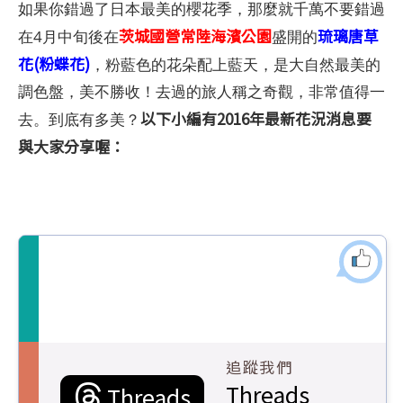
如果你錯過了日本最美的櫻花季，那麼就千萬不要錯過
茨城國營常陸海濱公園
琉璃唐草
在4月中旬後在
盛開的
花(粉蝶花)
，粉藍色的花朵配上藍天，是大自然最美的
調色盤，美不勝收！去過的旅人稱之奇觀，非常值得一
以下小編有2016年最新花況消息要
去。到底有多美？
與大家分享喔：
追蹤我們
Threads
Threads