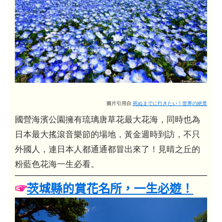
圖片引用自
死ぬまでに行きたい！世界の絶景
國營海濱公園擁有琉璃唐草花最大花海，同時也為
日本最大搖滾音樂節的場地，黃金週時到訪，不只
外國人，連日本人都通通都冒出來了！見晴之丘的
粉藍色花海一生必看。
☞
茨城縣的賞花名所，一生必遊！