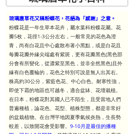
琉璃唐草花又稱粉蝶花，花語為「感謝」之意。
粉蝶花是一年生草本花卉，屬水葉科粉蝶花屬。花
瓣5枚，花徑1-3公分左右，一般常見的花色為澄
青，尚有白花且中心處散布著小黑點，或是白花且
每瓣花瓣外緣尖端處有紫斑，更有花瓣黑色(黑色部
分會有所變化，從濃紫至黑色，並非全然黑色)且外
緣有白色覆輪的，花色之特別可說是無人出其右。
株高約30公分，紫藍色花、中心白色。耐寒性強，
即使下霜的地區也可越冬，適合盆缽、花壇栽植。
在日本，粉蝶花對其國人已不陌生，且受當地人們
普遍種植，論花色、花型、植株型態，都是非常好
的盆栽植物。在台灣平地因夏季氣候炎熱，生長勢
較差，以致開花會受影響。
9-10月是最佳的播種