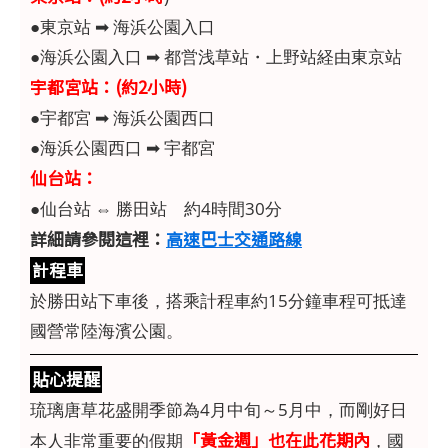
●東京站 ➡ 海浜公園入口
●海浜公園入口 ➡ 都営浅草站・上野站経由東京站
宇都宮站：(約2小時)
●宇都宮 ➡ 海浜公園西口
●海浜公園西口 ➡ 宇都宮
仙台站：
●仙台站 ⇔ 勝田站 約4時間30分
詳細請參閱這裡：
高速巴士交通路線
計程車
於勝田站下車後，搭乘計程車約15分鐘車程可抵達
國營常陸海濱公園。
貼心提醒
琉璃唐草花盛開季節為4月中旬～5月中，而剛好日
「黃金週」也在此花期內
本人非常重要的假期
，國