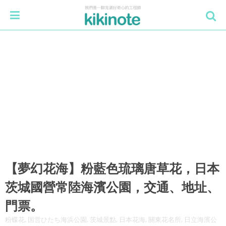
【夢幻花海】粉藍色琉璃唐草花，日本
茨城國營常陸海濱公園，交通、地址、
門票。
粉蝶花, 国営ひたち海浜公園, 茨城景點, 日本花海, 關東花名所, 日立海濱公