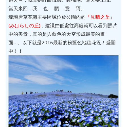
當天來回，我 也 願 意 阿。
琉璃唐草花海主要區域位於公園內的
「見晴之丘」
(みはらしの丘)
，建議由低處往高處就可以看到照片
中的美景，真的是與藍色的天空形成最美的畫
面...。以下就是2016最新的粉藍色地毯花況！盛開
中！！