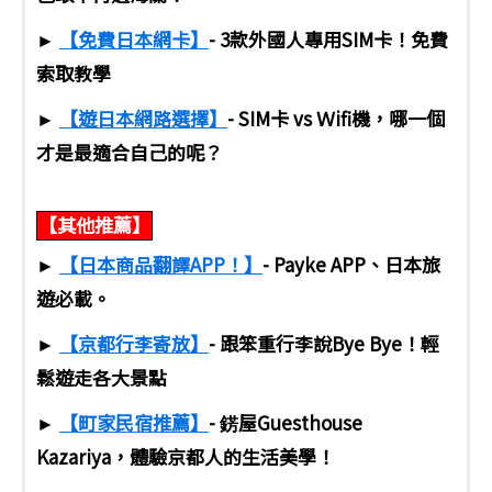
►
【免費日本網卡】
- 3款外國人專用SIM卡！免費
索取教學
►
【遊日本網路選擇】
- SIM卡 vs Ｗifi機，哪一個
才是最適合自己的呢？
【其他推薦】
►
【日本商品翻譯APP！】
- Payke APP、日本旅
遊必載。
►
【京都行李寄放】
- 跟笨重行李說Bye Bye！輕
鬆遊走各大景點
►
【町家民宿推薦】
- 錺屋Guesthouse
Kazariya，體驗京都人的生活美學！