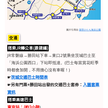
圖片引用自
国営ひたち海浜公園
交通
搭乘JR轉公車(最建議)
JR常磐線→勝田站下車→東口2號乘坐茨城巴士至
「海浜公園西口」下站即抵達。(巴士每當賞花旺季
時都會加開，不用擔心沒有車喔！)
☛
茨城交通巴士時間表
☛另有門票+勝田站出發的交通巴士套券：
入園套票
資訊
搭乘高速巴士
東京站：(約2小時
)