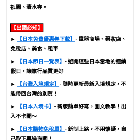
祇園、清水寺。
【出國必知】
►
【日本免費優惠券下載】
- 電器商場、藥妝店、
免稅店、美食、租車
►
【日本節日一覽表】
- 避開這些日本當地的連續
假日，讓旅行品質更好
►
【台灣入境規定】
- 隨時更新最新入境規定，不
能帶回台灣的別買！
►
【日本入境卡】
- 新版簡單好寫，圖文教學！出
入不卡關～
►
【日本購物免稅單】
- 新制上路，不用懷疑，自
己取下再過海關！