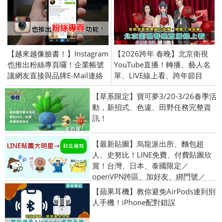
【越來越像臉書！】Instagram
【2026跨年 春晚】北京衛視
也推出粉絲專頁囉！企業帳號
YouTube直播！轉播、藝人名
讓網友直接與品牌E-Mail連絡
單、LIVE線上看、跨年節目
【草系限定】寶可夢3/20-3/26春季活
動，新招式、色違、田野任務完整資
訊！
【最新貼圖】烏龍派出所、麵包超
人、史努比！LINE免費、付費貼圖欣
賞！台灣、日本、泰國限定／
openVPN跨區、加好友、綁門號／
2015/10/8
【蘋果耳機】教你避免AirPods連到別
人手機！iPhone配對錯誤