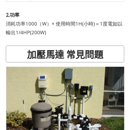
2.功率
消耗功率1000（W）× 使用時間1H(小時)＝1度電如以
輸出1/4HP(200W)
加壓馬達 常見問題