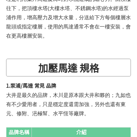
往下，把頂樓水塔(大樓水塔、不銹鋼水塔)的水經過泵
浦作用，增高壓力及增大水量，分送給下方每個樓層水
龍頭或指定樓層，使用的馬達通常不會在一樓安裝，會
在更高樓層安裝。
加壓馬達 規格
1.泵浦/馬達 常見 品牌
大井是最久的品牌，木川是原本跟大井和夥的；九如也
有不少愛用者，只是穩定度還需加強，另外也還有東
元、修附、浥極幫、水平恆等廠牌。
品牌名稱
介紹