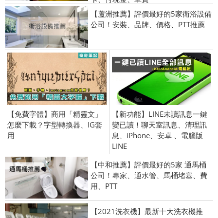
【蘆洲推薦】評價最好的5家衛浴設備
公司！安裝、品牌、價格、PTT推薦
【免費字體】商用「精靈文」
【新功能】LINE未讀訊息一鍵
怎麼下載？字型轉換器、IG套
變已讀！聊天室訊息、清理訊
用
息、iPhone、安卓 、電腦版
LINE
【中和推薦】評價最好的5家 通馬桶
公司！專家、通水管、馬桶堵塞、費
用、PTT
【2021洗衣機】最新十大洗衣機推