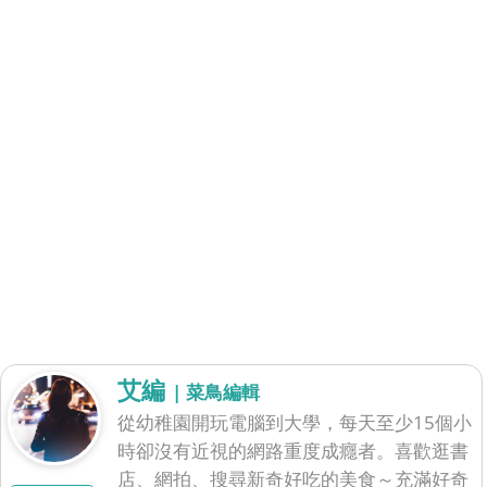
艾編
| 菜鳥編輯
從幼稚園開玩電腦到大學，每天至少15個小
時卻沒有近視的網路重度成癮者。喜歡逛書
店、網拍、搜尋新奇好吃的美食～充滿好奇