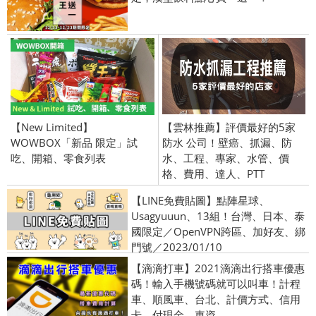
【New Limited】
【雲林推薦】評價最好的5家
WOWBOX「新品 限定」試
防水 公司！壁癌、抓漏、防
吃、開箱、零食列表
水、工程、專家、水管、價
格、費用、達人、PTT
【LINE免費貼圖】點陣星球、
Usagyuuun、13組！台灣、日本、泰
國限定／OpenVPN跨區、加好友、綁
門號／2023/01/10
【滴滴打車】2021滴滴出行搭車優惠
碼！輸入手機號碼就可以叫車！計程
車、順風車、台北、計價方式、信用
卡、付現金、車資