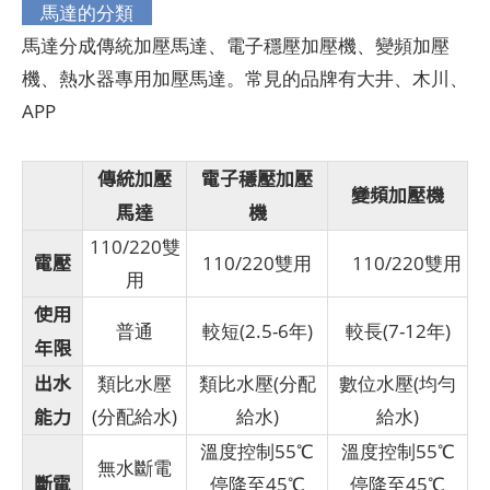
馬達的分類
馬達分成傳統加壓馬達、電子穩壓加壓機、變頻加壓
機、熱水器專用加壓馬達。常見的品牌有大井、木川、
APP
傳統加壓
電子穩壓加壓
變頻加壓機
馬達
機
110/220雙
電壓
110/220雙用
110/220雙用
用
使用
普通
較短(2.5-6年)
較長(7-12年)
年限
出水
類比水壓
類比水壓(分配
數位水壓(均勻
能力
(分配給水)
給水)
給水)
溫度控制55℃
溫度控制55℃
無水斷電
斷電
停降至45℃
停降至45℃