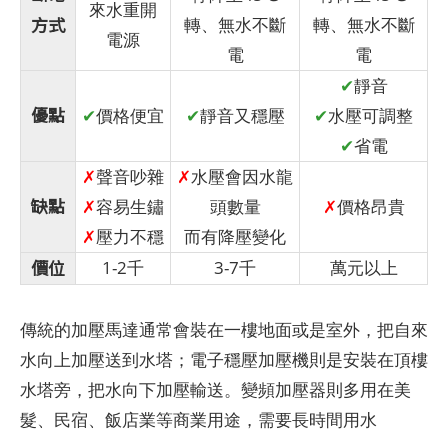
來水重開
方式
轉、無水不斷
轉、無水不斷
電源
電
電
✔
靜音
優點
✔
價格便宜
✔
靜音又穩壓
✔
水壓可調整
✔
省電
✗
聲音吵雜
✗
水壓會因水龍
缺點
✗
容易生鏽
頭數量
✗
價格昂貴
✗
壓力不穩
而有降壓變化
價位
1-2千
3-7千
萬元以上
傳統的加壓馬達通常會裝在一樓地面或是室外，把自來
水向上加壓送到水塔；電子穩壓加壓機則是安裝在頂樓
水塔旁，把水向下加壓輸送。變頻加壓器則多用在美
髮、民宿、飯店業等商業用途，需要長時間用水