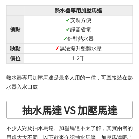
熱水器專用加壓馬達
✔
安裝方便
優點
✔
靜音省電
✔
針對熱水器
缺點
✗
無法提升整體水壓
價位
1-2千
熱水器專用加壓馬達是最多人用的一種，可直接裝在熱
水器入水口處
抽水馬達 VS 加壓馬達
不少人對於抽水馬達、加壓馬達不太了解，其實兩者的
用處大大不同，以下就來介紹抽水馬達、加壓馬達吧！