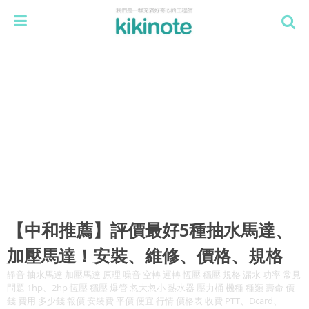
【中和推薦】評價最好5種抽水馬達、
加壓馬達！安裝、維修、價格、規格
靜音 抽水馬達 加壓馬達 原理 噪音 空轉 運轉 恆壓 穩壓 規格 漏水 功率 常見
問題 1hp、2hp 恆壓 穩壓 爆管 忽大忽小 熱水器 壓力桶 機種 種類 壽命 價
錢 費用 多少錢 報價 安裝費 平價 便宜 行情 價格表 收費 PTT、Dcard、