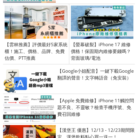
【雲林推薦】評價最好5家系統
【螢幕破裂】iPhone 17 維修
櫃！施工、價格、品牌、免費
價格！保固期內維修要錢嗎？
估價、PTT推薦
背面玻璃/電池
【Google小姐配音】一鍵下載Google
翻譯的聲音！文字轉語音（免安裝）
【Apple 免費維修】iPhone 11觸控問
題不良、不靈敏？檢查手機序號、免
費召回維修
【漢堡王 優惠】12/13 - 12/23期間限
定，漢堡飲料點心買一送一！