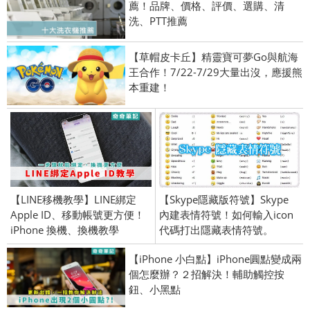
薦！品牌、價格、評價、選購、清
洗、PTT推薦
【草帽皮卡丘】精靈寶可夢Go與航海
王合作！7/22-7/29大量出沒，應援熊
本重建！
【LINE移機教學】LINE綁定
【Skype隱藏版符號】Skype
Apple ID、移動帳號更方便！
內建表情符號！如何輸入icon
iPhone 換機、換機教學
代碼打出隱藏表情符號。
【iPhone 小白點】iPhone圓點變成兩
個怎麼辦？２招解決！輔助觸控按
鈕、小黑點