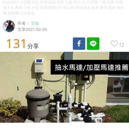
Mobile01 小惡魔 評比 評價 比較 大井 九如 木川 大川 頂樓 一樓 品牌 大樓
地下水 農用 小型 大型 原理 開關 DIY 逆止閥 無法抽水 檢查 修理 壞掉 抽水
機 加壓機 沉水泵浦
作者：
艾編
文章2021-02-05
131
12
分享