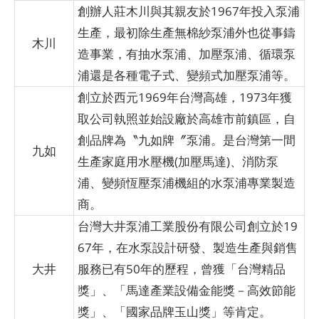
創辦人莊木川與其親友於1967年投入泵浦
生產，最初除生產無棉紗泵浦外也從事鑄
木川
造事業，有抽水泵浦、加壓泵浦、循環泵
浦還是各種電子式、變頻式加壓泵浦等。
創立於西元1969年台灣高雄，1973年獲
取公司執照並始設廠於高雄市前鎮區，自
創品牌為〝九如牌〞泵浦。是台灣第一間
九如
生產家庭用水壓機(加壓馬達)、消防泵
浦、變頻恆壓泵浦機組的水泵浦專業製造
商。
台灣大井泵浦工業股份有限公司創立於19
67年，在水泵設計研發、製造生產與銷售
大井
服務已有50年的歷程，曾獲「台灣精品
獎」、「馬達產業設備金能獎－高效節能
獎」、「國家品牌玉山獎」等肯定。