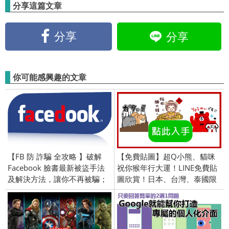
分享這篇文章
分享
分享
你可能感興趣的文章
【FB 防 詐騙 全攻略 】破解
【免費貼圖】超Q小熊、貓咪
Facebook 臉書最新被盜手法
祝你猴年行大運！LINE免費貼
及解決方法，讓你不再被騙；
圖欣賞！日本、台灣、泰國限
持續更新詐騙技巧
定／openVPN跨區、加好友、
綁門號／2016/2/2