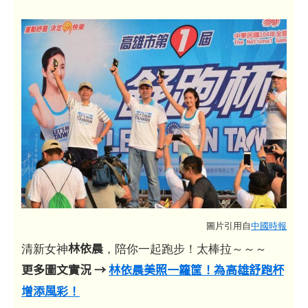
圖片引用自
中國時報
林依晨
清新女神
，陪你一起跑步！太棒拉～～～
更多圖文實況 →
林依晨美照一籮筐！為高雄舒跑杯
增添風彩！