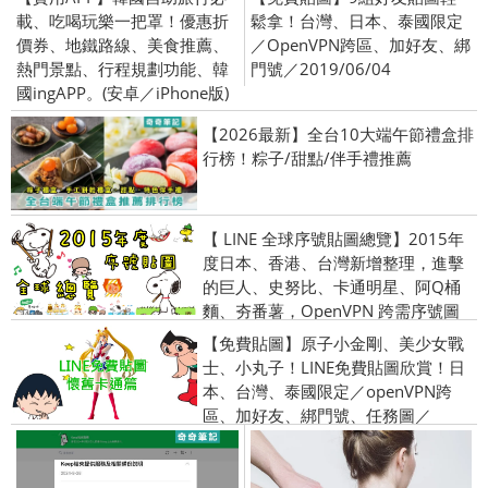
載、吃喝玩樂一把罩！優惠折
鬆拿！台灣、日本、泰國限定
價券、地鐵路線、美食推薦、
／OpenVPN跨區、加好友、綁
熱門景點、行程規劃功能、韓
門號／2019/06/04
國ingAPP。(安卓／iPhone版)
【2026最新】全台10大端午節禮盒排
行榜！粽子/甜點/伴手禮推薦
【 LINE 全球序號貼圖總覽】2015年
度日本、香港、台灣新增整理，進擊
的巨人、史努比、卡通明星、阿Q桶
麵、夯番薯，OpenVPN 跨需序號圖
【免費貼圖】原子小金剛、美少女戰
士、小丸子！LINE免費貼圖欣賞！日
本、台灣、泰國限定／openVPN跨
區、加好友、綁門號、任務圖／
2015/12/22