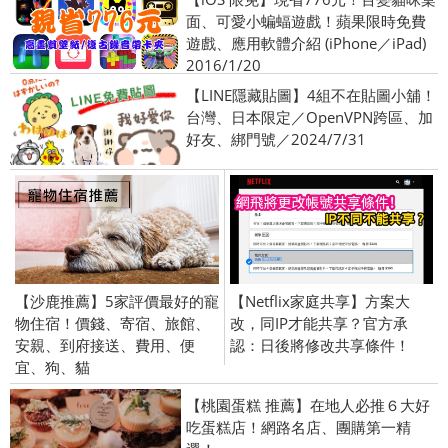
面、可愛小蝙蝠遊戲！蘋果限時免費
遊戲、應用軟體介紹 (iPhone／iPad)
2016/1/20
【LINE隱藏貼圖】4組不在貼圖小舖！
台灣、日本限定／OpenVPN跨區、加
好友、綁門號／2024/7/31
【沙鹿推薦】5家評價最好的寵
【Netflix家庭共享】方案大
物住宿！價錢、寄宿、旅館、
改，同IP才能共享？官方承
安親、到府接送、費用、便
認：日後將修改共享條件！
宜、狗、貓
【桃園蛋糕 推薦】在地人必推６大好
吃蛋糕店！網路名店、團購第一精