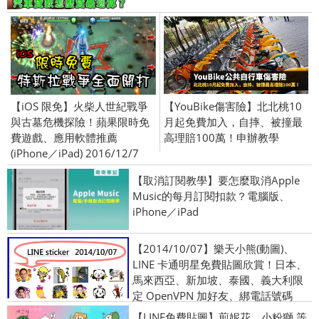
【iOS 限免】火柴人世紀戰爭
【YouBike傷害險】北北桃10
與古墓危機探險！蘋果限時免
月起免費加入，自摔、被撞最
費遊戲、應用軟體推薦
高理賠100萬！申辦教學
(iPhone／iPad) 2016/12/7
【取消訂閱教學】要怎麼取消Apple
Music的每月訂閱扣款？電腦版、
iPhone／iPad
【2014/10/07】樂天小熊(動圖)、
LINE 卡通明星免費貼圖欣賞！日本、
馬來西亞、新加坡、泰國、義大利限
定 OpenVPN 加好友、綁電話號碼
【LINE免費貼圖】煎妮花、小粉獅 等