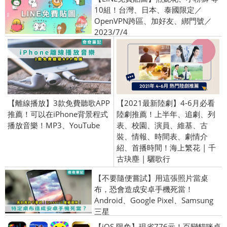
10組！台灣、日本、泰國限定／
OpenVPN跨區、加好友、綁門號／
2023/7/4
【離線播放】3款免費聽歌APP
【2021最新陸劇】4-6月必看
推薦！可以在iPhone背景程式
陸劇推薦！上半年、追劇、列
播放音樂！MP3、YouTube
表、校園、演員、維基、古
裝、情報、時間表、劇情介
紹、首播時間！海上繁花 | 千
古玦塵 | 驪歌行
【不要隨便嘗試】用這張照片當桌
布，恐會造成安卓手機死當！
Android、Google Pixel、Samsung
三星
【iOS 限免】現省776元！百變貓咪桌