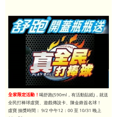
全家限定活動！
喝舒跑(590ml，有活動貼紙)，就送
全民打棒球虛寶、遊戲傳說卡、陳金鋒簽名球！
虛寶 抽獎時間： 9/2 中午12：00 至 10/31 晚上