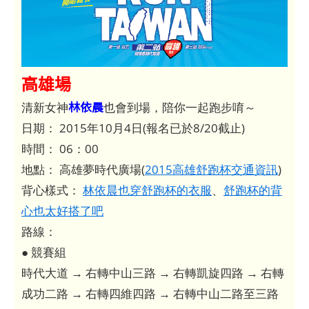
高雄場
林依晨
清新女神
也會到場，陪你一起跑步唷～
日期： 2015年10月4日(報名已於8/20截止)
時間： 06：00
地點： 高雄夢時代廣場(
2015高雄舒跑杯交通資訊
)
背心樣式：
林依晨也穿舒跑杯的衣服
、
舒跑杯的背
心也太好搭了吧
路線：
● 競賽組
時代大道 → 右轉中山三路 → 右轉凱旋四路 → 右轉
成功二路 → 右轉四維四路 → 右轉中山二路至三路