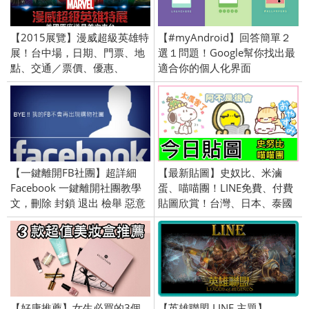
【2015展覽】漫威超級英雄特
【#myAndroid】回答簡單２
展！台中場，日期、門票、地
選１問題！Google幫你找出最
點、交通／票價、優惠、
適合你的個人化界面
MARVEL、朝馬展覽館、官
方、時間
【一鍵離開FB社團】超詳細
【最新貼圖】史奴比、米滷
Facebook 一鍵離開社團教學
蛋、喵喵團！LINE免費、付費
文，刪除 封鎖 退出 檢舉 惡意
貼圖欣賞！台灣、日本、泰國
社團 / iOS Android chrome
限定／openVPN跨區／
下載 擴充
2016/5/19
【好康推薦】女生必買的3個
【英雄聯盟 LINE 主題】