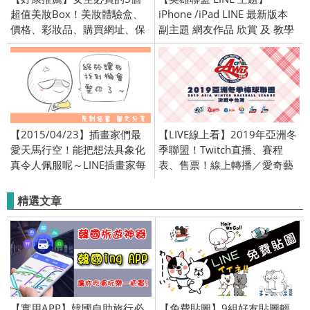
超值美妝Box！美妝體驗盒、
iPhone /iPad LINE 最新版本
價格、彩妝品、購買網址、保
副主題 網友作品 欣賞 及 教學
養品
適用 (iOS)
【2015/04/23】插畫家們最
【LIVE線上看】2019年亞洲冬
愛天馬行空！能把想法具象化
季聯盟！Twitch直播、賽程
真令人佩服呢～LINE插畫家每
表、售票！線上轉播／愛奇藝
日繪畫貼圖作品！原創精彩連
／CPBL TV／台灣 中華隊 棒球
載中！
精選文章
【實用APP】韓國自助旅行必
【免費貼圖】9組好友貼圖輕