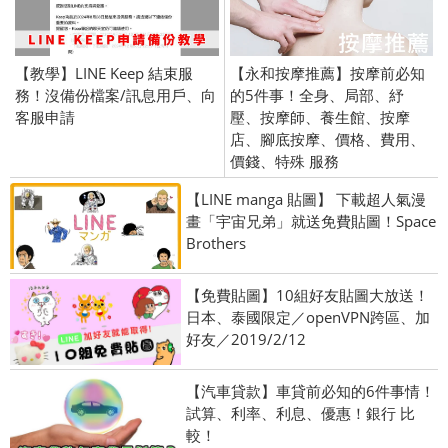
【教學】LINE Keep 結束服
【永和按摩推薦】按摩前必知
務！沒備份檔案/訊息用戶、向
的5件事！全身、局部、紓
客服申請
壓、按摩師、養生館、按摩
店、腳底按摩、價格、費用、
價錢、特殊 服務
【LINE manga 貼圖】 下載超人氣漫
畫「宇宙兄弟」就送免費貼圖！Space
Brothers
【免費貼圖】10組好友貼圖大放送！
日本、泰國限定／openVPN跨區、加
好友／2019/2/12
【汽車貸款】車貸前必知的6件事情！
試算、利率、利息、優惠！銀行 比
較！