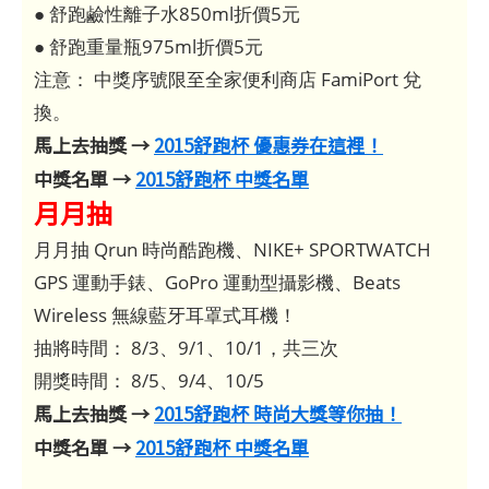
● 舒跑鹼性離子水850ml折價5元
● 舒跑重量瓶975ml折價5元
注意： 中獎序號限至全家便利商店 FamiPort 兌
換。
馬上去抽獎 →
2015舒跑杯 優惠券在這裡！
中獎名單 →
2015舒跑杯 中獎名單
月月抽
月月抽 Qrun 時尚酷跑機、NIKE+ SPORTWATCH
GPS 運動手錶、GoPro 運動型攝影機、Beats
Wireless 無線藍牙耳罩式耳機！
抽將時間： 8/3、9/1、10/1，共三次
開獎時間： 8/5、9/4、10/5
馬上去抽獎 →
2015舒跑杯 時尚大獎等你抽！
中獎名單 →
2015舒跑杯 中獎名單