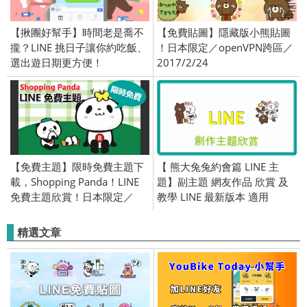
【揪團好幫手】時間老是喬不
【免費貼圖】隱藏版小熊貼圖
攏？LINE 挑日子讓你約吃飯、
！日本限定／openVPN跨區／
選出遊日期更方便！
2017/2/24
【免費主題】限時免費主題下
【 熊大兔兔約會篇 LINE 主
載，Shopping Panda！LINE
題】副主題 網友作品 欣賞 及
免費主題欣賞！日本限定／
教學 LINE 最新版本 適用
OpenVPN 跨區／2017/04/27
(Android)
精選文章