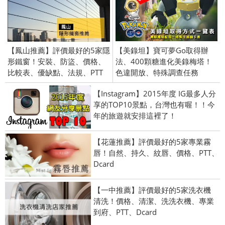
【鳳山推薦】評價最好的5家隱
【美錄坦】寶可夢Go取得辦
形鐵窗！安裝、防盜、價格、
法、400顆糖進化美錄梅塔！
比較表、優缺點、法規、PTT
色違開放、特殊調查任務
【Instagram】2015年度 IG最多人分
享的TOP10景點，台灣也有喔！！今
年的旅遊就安排這裡了！
【花蓮推薦】評價最好的5家專業霧
唇！自然、持久、紋唇、價格、PTT、
Dcard
【一中推薦】評價最好的5家洗衣機
清洗！價格、清潔、洗洗衣機、專業
到府、PTT、Dcard