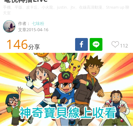
手機、平版、皮卡丘、小火龍、justin、jtv、在線高清動漫、Stream up 聊
天室
作者：
七味粉
文章2015-04-16
146
112
分享