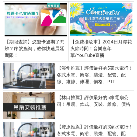
【期限查詢】悠遊卡過期了怎
【免費接駁車】2024日月潭花
辨？序號查詢，教你快速展延
火節時間！音樂嘉年
期限！
華/YouTube直播
【溪州推薦】評價最好的5家水電行！
各式水電、衛浴、裝燈、配管、配
線、維修、修理、價格、PTT
【林口推薦】評價最好的5家電扇公
司！吊扇、款式、安裝、維修、價格
【豐原推薦】評價最好的3家水電行！
各式水電、衛浴、裝燈、配管、配