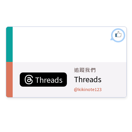
追蹤我們
Threads
Threads
@kikinote123