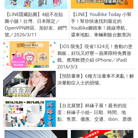
【LINE隱藏貼圖】4組不在貼
【LINE】YouBike Today 小幫
圖小舖！台灣、日本限定／
手！幫你快速找到最近的
OpenVPN跨區、加好友、綁門
YouBike腳踏車！路線導航、
號／2026/3/11
還車地點、車輛剩餘台數查詢
【iOS 限免】現省1324元！會動の塗
鴉板，好玩又紓壓～蘋果限時免費遊
戲、應用軟體介紹 (iPhone／iPad)
2016/3/3
【預防暈車】6種方法暈車不來亂！解
決暈動症人士的煩惱。
【台北展覽】杯緣子展！最夯的扭
蛋：杯緣子小姐~ 日期、時間、地
點、售票、優惠、交通、ibon、票價