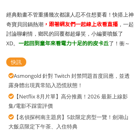
經典動畫不管重播幾次都讓人忍不住想要看！快搭上神
，跟著網友們一起線上收看直播
奇寶貝回鍋熱潮
，一起
討論聊劇情，鄉民的回覆都超爆笑，小編要噴飯了
一起回到童年來看電力十足的的皮卡丘
XD。
了！衝～
快訊
Asmongold 針對 Twitch 封禁問題首度回應，並透
露身體出現異常陷入恐慌狀態！
【Netflix 8月片單】高分推薦！2026 最新上線影
集/電影不踩雷評價
【名偵探柯南主題房】5款限定房型一覽！劍湖山
大飯店限定下午茶、入住特典