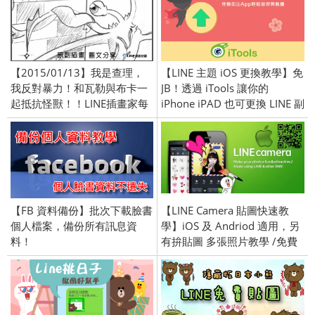
【2015/01/13】我是查理，
【LINE 主題 iOS 更換教學】免
我反對暴力！和瓦勒與布卡一
JB！透過 iTools 讓你的
起抵抗怪獸！！LINE插畫家每
iPhone iPAD 也可更換 LINE 副
日繪畫貼圖作品！原創精彩連
主題包 / theme 下載
載中！
【FB 資料備份】批次下載臉書
【LINE Camera 貼圖快速教
個人檔案，備份所有訊息資
學】iOS 及 Andriod 適用，另
料！
有拚貼圖 多張照片教學 /免費
150款 Stamp 下載試用