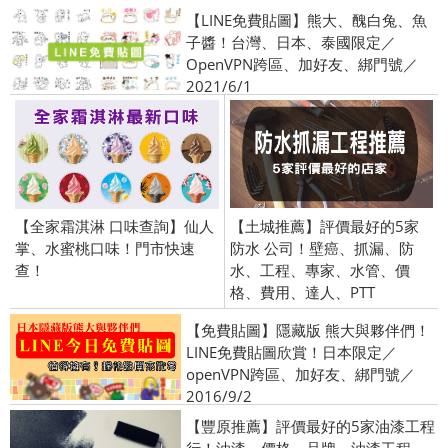
【LINE免費貼圖】熊大、醜白兔、魚
子醬！台灣、日本、泰國限定／
OpenVPN跨區、加好友、綁門號／
2021/6/1
【全家霜淇淋 口味查詢】仙人
【土城推薦】評價最好的5家
掌、水蜜桃口味！門市快速
防水 公司！壁癌、抓漏、防
查！
水、工程、專家、水管、價
格、費用、達人、PTT
【免費貼圖】隱藏版 熊大與夥伴們！
LINE免費貼圖欣賞！日本限定／
openVPN跨區、加好友、綁門號／
2016/9/2
【豐原推薦】評價最好的5家油漆工程