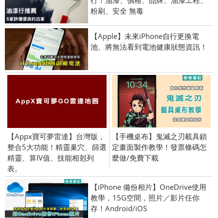
行！油漆、價格、品牌、油漆工程、
粉刷、安全 無毒
【Apple】未來iPhone自行更換電
池、將無法看到電池健康狀態資訊！
【Appx寶可夢雷達】台灣版，
【手機桌布】鬼滅之刃載具鎖
整合5大功能！精靈巢穴、篩選
定畫面製作教學！發票條碼怎
精靈、算IV值、技能相剋列
麼做/免費下載
表。
【iPhone 備份相片】OneDrive使用
教學，15G空間，照片／影片任你
存！Android/iOS