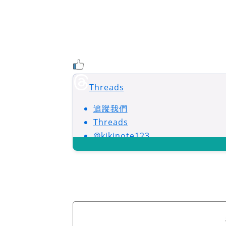
Threads
追蹤我們
Threads
@kikinote123