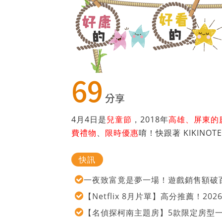
69
分享
4月4日是
兒童節
，2018年
高雄、屏東的
費禮物
、
限時優惠
唷！快跟著 KIKINO
快訊
一夜致富竟是夢一場！遊戲銷售額破百
【Netflix 8月片單】高分推薦！2
【名偵探柯南主題房】5款限定房型