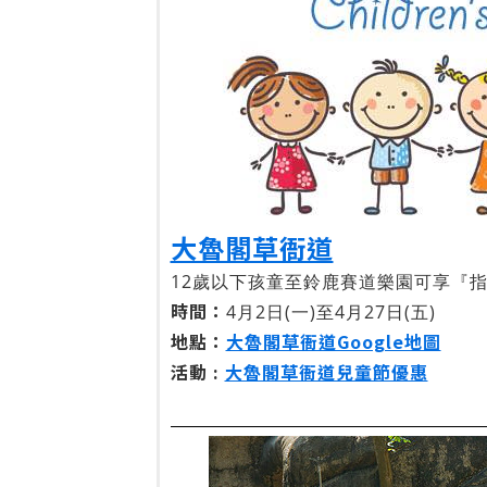
大魯閣草衙道
12歲以下孩童至鈴鹿賽道樂園可享『指
時間：
4月2日(一)至4月27日(五)
地點：
大魯閣草衙道Google地圖
活動 :
大魯閣草衙道兒童節優惠