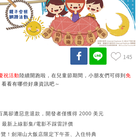
145
慶祝活動
陸續開跑啦，在兒童節期間，小朋友們可得到
免
TE 看看有哪些好康資訊吧～
萬卻遭惡意退款，開發者僅獲得 2000 美元
026 最新上線影集/電影不踩雷評價
一覽！劍湖山大飯店限定下午茶、入住特典