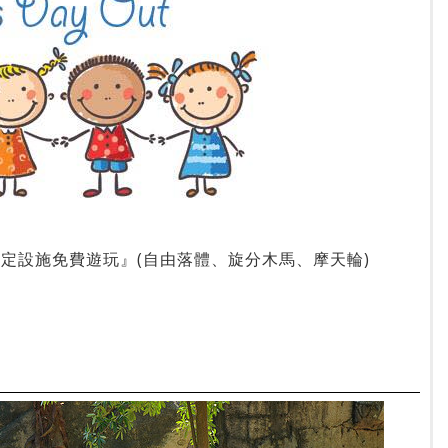
定設施免費遊玩』(自由落體、旋分木馬、摩天輪)