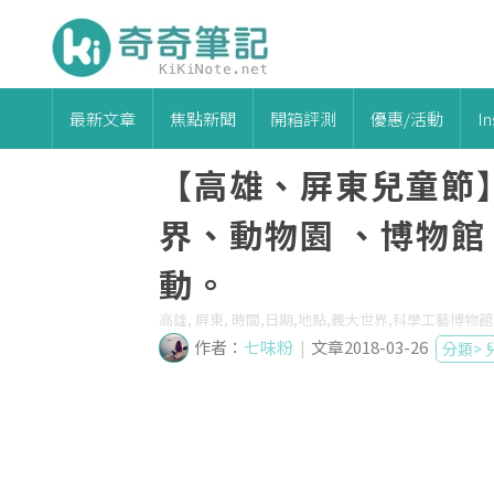
最新文章
焦點新聞
開箱評測
優惠/活動
I
【高雄、屏東兒童節
界、動物園 、博物
動。
高雄, 屏東, 時間,日期,地點,義大世界,科學工藝博物
作者：
七味粉
|
文章2018-03-26
分類>