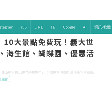
nstagram
iOS
LINE
FB
Google
AI
資訊/軟體
】10大景點免費玩！義大世
館、海生館、蝴蝶園、優惠活
館 ,壽山動物園,台糖花卉農園中心 ,台灣糖業博物館,海洋生物博物館,
兒童節