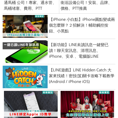
通馬桶 公司！專家、通水管、
衛浴設備公司！安裝、品牌、
馬桶堵塞、費用、PTT
價格、PTT推薦
【iPhone 小白點】iPhone圓點變成兩
個怎麼辦？２招解決！輔助觸控按
鈕、小黑點
【新功能】LINE未讀訊息一鍵變已
讀！聊天室訊息、清理訊息、
iPhone、安卓 、電腦版LINE
【LINE遊戲】LINE Hidden Catch 大
家來找碴！密技(笈)關卡攻略下載教學
(Android / iPhone iOS)