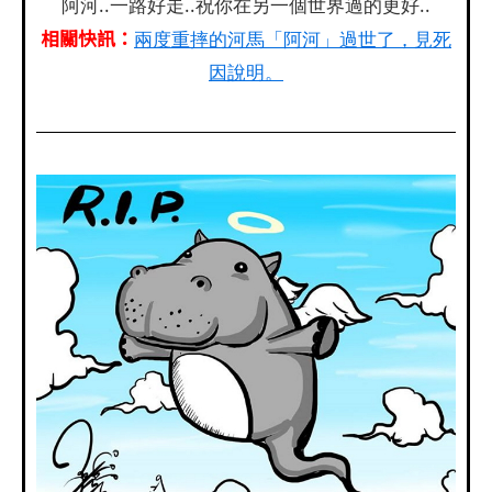
阿河..一路好走..祝你在另一個世界過的更好..
相關快訊：
兩度重摔的河馬「阿河」過世了，見死
因說明。