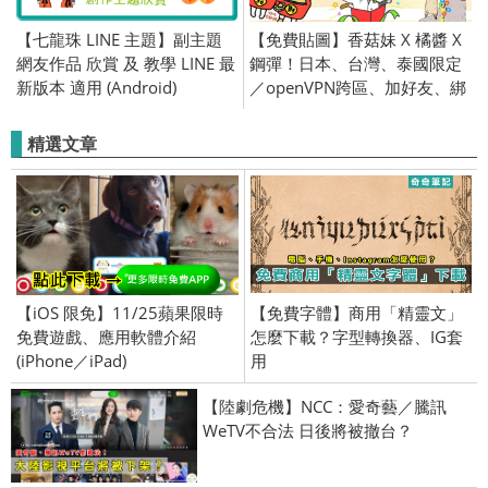
【七龍珠 LINE 主題】副主題
【免費貼圖】香菇妹 X 橘醬 X
網友作品 欣賞 及 教學 LINE 最
鋼彈！日本、台灣、泰國限定
新版本 適用 (Android)
／openVPN跨區、加好友、綁
門號／2016/12/20
精選文章
【iOS 限免】11/25蘋果限時
【免費字體】商用「精靈文」
免費遊戲、應用軟體介紹
怎麼下載？字型轉換器、IG套
(iPhone／iPad)
用
【陸劇危機】NCC：愛奇藝／騰訊
WeTV不合法 日後將被撤台？