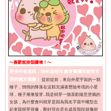
～喜歡就按個讚唷！～
更多作者資訊：快來這裡找 樹芽寶寶和樹芽女
孩的圖文插畫！
從前從前，來自外星宇宙的一顆
種子，悄悄的降落在這顆充滿著歷險奇境的小星
球，種子漸漸發芽..我是樹芽一個喜歡隨意塗鴉的
女孩，為什麼會叫樹芽是因為我名字當中嘴型念
起來跟樹芽很像，剛好現在是在成長階段就像樹