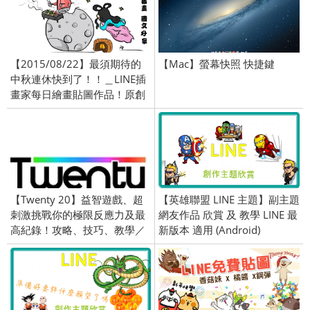
【2015/08/22】最須期待的
【Mac】螢幕快照 快捷鍵
中秋連休快到了！！＿LINE插
畫家每日繪畫貼圖作品！原創
精彩連載中！
【Twenty 20】益智遊戲、超
【英雄聯盟 LINE 主題】副主題
刺激挑戰你的極限反應力及最
網友作品 欣賞 及 教學 LINE 最
高紀錄！攻略、技巧、教學／
新版本 適用 (Android)
免費下載／2015