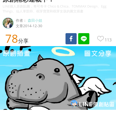
LINE個人原創貼圖，奇可奇卡 Chico & Chica、TOMMAX Design、Egg
Things、仙人掌凱特、樹芽寶寶和樹芽女孩的圖文插畫
作者：
森田小姐
文章2014-12-30
78
113
分享