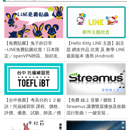
【免費貼圖】兔子的日常
【Hello Kitty LINE 主題】副主
~LINE免費貼圖欣賞！日本限
題 網友作品 欣賞 及 教學 LINE
定／openVPN跨區、加好友、
最新版本 適用 (Android)
綁門號／2016/7/25
【台中推薦】考高分的１２祕
【免費 線上 音樂 / 聽歌 】
訣！托福補習班 課程、價格、
Streamus 讓瀏覽器播放及收聽
評價、優惠、試聽、師資／價
流行歌曲！一鍵安裝，
錢、TOEFL iBT
Chrome 擴充功能！