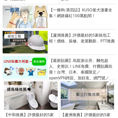
【一條狗-第四話】KUSO柴犬漫畫全
集！網路爆紅100萬點閱！
【蘆洲推薦】評價最好的5家統包工
程！價格、裝修、老屋翻新、PTT推薦
【最新貼圖】烏龍派出所、麵包超
人、史努比！LINE免費、付費貼圖欣
賞！台灣、日本、泰國限定／
openVPN跨區、加好友、綁門號／
2015/10/8
【中和推薦】評價最好的5家
【蘆洲推薦】評價最好的5家