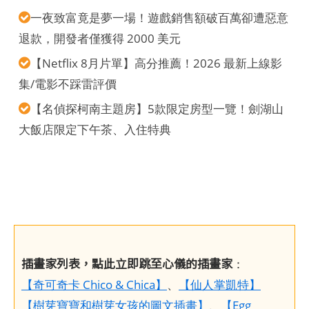
一夜致富竟是夢一場！遊戲銷售額破百萬卻遭惡意
退款，開發者僅獲得 2000 美元
【Netflix 8月片單】高分推薦！2026 最新上線影
集/電影不踩雷評價
【名偵探柯南主題房】5款限定房型一覽！劍湖山
大飯店限定下午茶、入住特典
插畫家列表，點此立即跳至心儀的插畫家
：
【奇可奇卡 Chico & Chica】
、
【仙人掌凱特】
【樹芽寶寶和樹芽女孩的圖文插畫】
、
【Egg