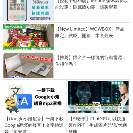
【控制中心功能】iPhone 螢幕錄影功
能設定！隱藏版功能、錄製螢幕
【New Limited】WOWBOX「新品
限定」試吃、開箱、零食列表
【推薦】跟名片一樣薄的行動電源，
你相信嗎？
【Google小姐配音】一鍵下載
【AI教學】ChatGPT可以快速
Google翻譯的聲音！文字轉語
製作PPT！生成圖片咒語/大綱
音（免安裝）
整理