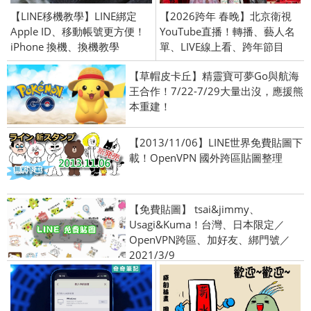
【LINE移機教學】LINE綁定
【2026跨年 春晚】北京衛視
Apple ID、移動帳號更方便！
YouTube直播！轉播、藝人名
iPhone 換機、換機教學
單、LIVE線上看、跨年節目
【草帽皮卡丘】精靈寶可夢Go與航海
王合作！7/22-7/29大量出沒，應援熊
本重建！
【2013/11/06】LINE世界免費貼圖下
載！OpenVPN 國外跨區貼圖整理
【免費貼圖】 tsai&jimmy、
Usagi&Kuma！台灣、日本限定／
OpenVPN跨區、加好友、綁門號／
2021/3/9