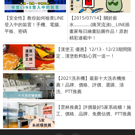
【安全性】教你如何檢查LINE
【2015/07/14】關於薪
登入中的裝置！手機、電腦、
水..............(痛哭流涕)＿LINE插
平板、密碼
畫家每日繪畫貼圖作品！原創
精彩連載中！
【漢堡王 優惠】12/13 - 12/23期間限
定，漢堡飲料點心買一送一！
【2021洗衣機】最新十大洗衣機推
薦！品牌、價格、評價、選購、清
洗、PTT推薦
【雲林推薦】評價最好5家系統櫃！施
工、價格、品牌、免費估價、PTT推薦