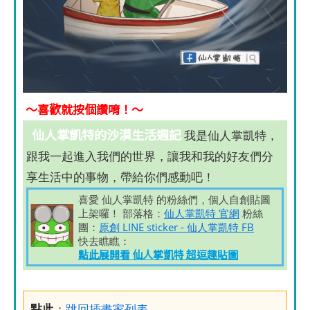
～喜歡就按個讚唷！～
仙人掌凱特的沙漠生活週記
我是仙人掌凱特，
跟我一起進入我們的世界，讓我和我的好友們分
享生活中的事物，帶給你們感動吧！
喜愛 仙人掌凱特 的粉絲們，個人自創貼圖
上架囉！ 部落格：
仙人掌凱特 官網
粉絲
團：
原創 LINE sticker - 仙人掌凱特 FB
快去瞧瞧：
點此展開看 仙人掌凱特 超逗趣貼圖
點此
：
跳回插畫家列表