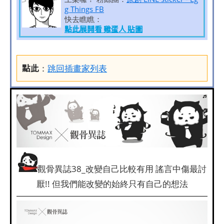
g Things FB
快去瞧瞧：
點此展開看 雞蛋人 貼圖
點此
：
跳回插畫家列表
觀骨異誌38_改變自己比較有用 謠言中傷最討
厭!! 但我們能改變的始終只有自己的想法