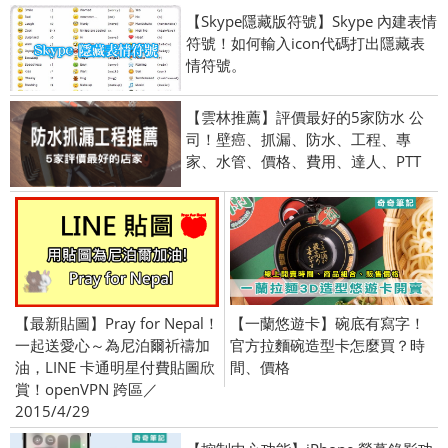
【Skype隱藏版符號】Skype 內建表情
符號！如何輸入icon代碼打出隱藏表
情符號。
【雲林推薦】評價最好的5家防水 公
司！壁癌、抓漏、防水、工程、專
家、水管、價格、費用、達人、PTT
【最新貼圖】Pray for Nepal！
【一蘭悠遊卡】碗底有寫字！
一起送愛心～為尼泊爾祈禱加
官方拉麵碗造型卡怎麼買？時
油，LINE 卡通明星付費貼圖欣
間、價格
賞！openVPN 跨區／
2015/4/29