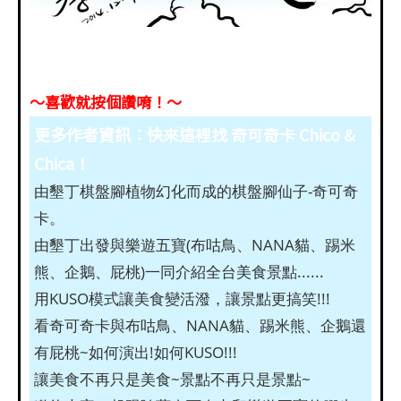
～喜歡就按個讚唷！～
更多作者資訊：快來這裡找 奇可奇卡 Chico &
Chica！
由墾丁棋盤腳植物幻化而成的棋盤腳仙子-奇可奇
卡。
由墾丁出發與樂遊五寶(布咕鳥、NANA貓、踢米
熊、企鵝、屁桃)一同介紹全台美食景點......
用KUSO模式讓美食變活潑，讓景點更搞笑!!!
看奇可奇卡與布咕鳥、NANA貓、踢米熊、企鵝還
有屁桃~如何演出!如何KUSO!!!
讓美食不再只是美食~景點不再只是景點~