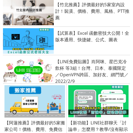
【竹北推薦】評價最好的5家室內設
計！裝潢、價格、費用、風格、PTT推
薦
【試算表】Excel 函數密技大公開！全
版本通用、快捷鍵、公式、圖表
【LINE免費貼圖】肖阿咪、星巴克冷
飲杯 等3組！台灣、日本、泰國限定
／OpenVPN跨區、加好友、綁門號／
2022/2/9
【阿蓮推薦】評價最好的5家搬
【新功能】LINE社群聊天「討
家公司！價格、費用、免費估
論串」怎麼用？教學/沒有顯示