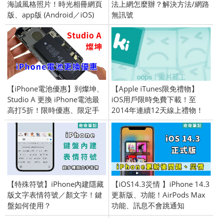
海誠風格照片！時光相冊網頁
法上網怎麼辦？解決方法/網路
版、app版 (Android／iOS)
無訊號
【iPhone電池優惠】到燦坤、
【Apple iTunes限免禮物】
Studio A 更換 iPhone電池最
iOS用戶限時免費下載！至
高打5折！限時優惠、限定手
2014年連續12天線上禮物！
機型號、電池更換
12 Days of Gifts APP！
【特殊符號】iPhone內建隱藏
【iOS14.3災情 】iPhone 14.3
版文字表情符號／顏文字！鍵
更新版、功能！AirPods Max
盤如何使用？
功能、訊息不會跳通知