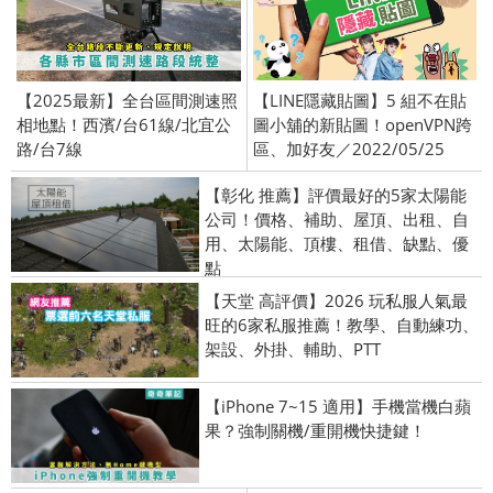
【2025最新】全台區間測速照
【LINE隱藏貼圖】5 組不在貼
相地點！西濱/台61線/北宜公
圖小舖的新貼圖！openVPN跨
路/台7線
區、加好友／2022/05/25
【彰化 推薦】評價最好的5家太陽能
公司！價格、補助、屋頂、出租、自
用、太陽能、頂樓、租借、缺點、優
點
【天堂 高評價】2026 玩私服人氣最
旺的6家私服推薦！教學、自動練功、
架設、外掛、輔助、PTT
【iPhone 7~15 適用】手機當機白蘋
果？強制關機/重開機快捷鍵！