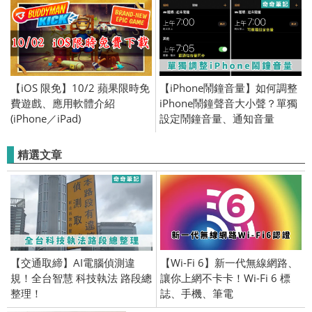
【iOS 限免】10/2 蘋果限時免
【iPhone鬧鐘音量】如何調整
費遊戲、應用軟體介紹
iPhone鬧鐘聲音大小聲？單獨
(iPhone／iPad)
設定鬧鐘音量、通知音量
精選文章
【交通取締】AI電腦偵測違
【Wi-Fi 6】新一代無線網路、
規！全台智慧 科技執法 路段總
讓你上網不卡卡！Wi-Fi 6 標
整理！
誌、手機、筆電