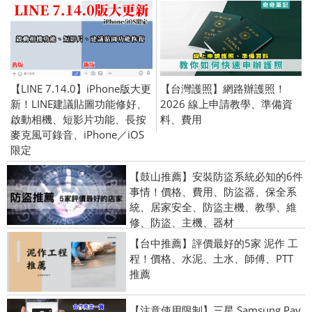
【LINE 7.14.0】iPhone版大更
【台灣護照】網路辦護照！
新！LINE建議貼圖功能修好、
2026 線上申請教學、準備資
啟動相機、短影片功能、長按
料、費用
麥克風可錄音、iPhone／iOS
限定
【鼓山推薦】安裝防盜系統必知的6件
事情！價格、費用、防盜器、保全系
統、居家安全、防盜主機、教學、維
修、防盜、主機、器材
【台中推薦】評價最好的5家 泥作 工
程！價格、水泥、土水、師傅、PTT
推薦
【注意使用限制】三星 Samsung Pay