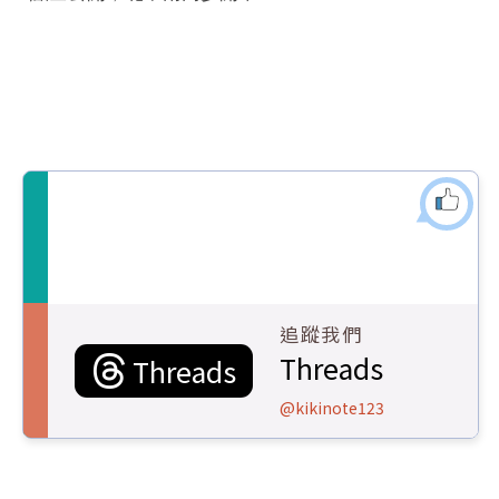
追蹤我們
Threads
Threads
@kikinote123