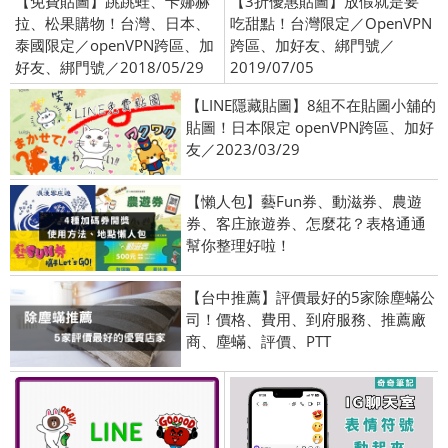
【免費貼圖】跳跳蛙、卡娜赫
【3折優惠貼圖】放假就是要
拉、松果購物！台灣、日本、
吃甜點！台灣限定／OpenVPN
泰國限定／openVPN跨區、加
跨區、加好友、綁門號／
好友、綁門號／2018/05/29
2019/07/05
【LINE隱藏貼圖】8組不在貼圖小舖的
貼圖！日本限定 openVPN跨區、加好
友／2023/03/29
【懶人包】藝Fun券、動滋券、農遊
券、客庄旅遊券、怎麼花？表格通通
幫你整理好啦！
【台中推薦】評價最好的5家除塵蟎公
司！價格、費用、到府服務、推薦廠
商、塵蟎、評價、PTT