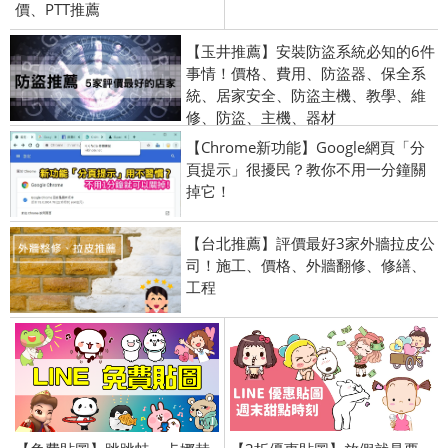
價、PTT推薦
【玉井推薦】安裝防盜系統必知的6件
事情！價格、費用、防盜器、保全系
統、居家安全、防盜主機、教學、維
修、防盜、主機、器材
【Chrome新功能】Google網頁「分
頁提示」很擾民？教你不用一分鐘關
掉它！
【台北推薦】評價最好3家外牆拉皮公
司！施工、價格、外牆翻修、修繕、
工程