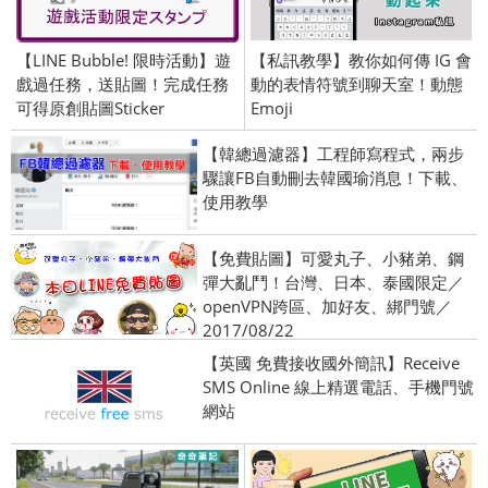
【LINE Bubble! 限時活動】遊
【私訊教學】教你如何傳 IG 會
戲過任務，送貼圖！完成任務
動的表情符號到聊天室！動態
可得原創貼圖Sticker
Emoji
【韓總過濾器】工程師寫程式，兩步
驟讓FB自動刪去韓國瑜消息！下載、
使用教學
【免費貼圖】可愛丸子、小豬弟、鋼
彈大亂鬥！台灣、日本、泰國限定／
openVPN跨區、加好友、綁門號／
2017/08/22
【英國 免費接收國外簡訊】Receive
SMS Online 線上精選電話、手機門號
網站