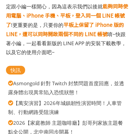
能夠同時使
定跟小編一樣開心，因為這表示我們以後就
用電腦、iPhone 手機、平板，登入同一個 LINE 帳號
了
平板上保留了 iPhone 版的
!更重要的是，只要你的
LINE，還可以同時開啟兩個不同的 LINE 帳號
唷~快跟
著小編，一起看看新版的 LINE APP 的安裝下載教學，
以及它的使用介面吧~
快訊
Asmongold 針對 Twitch 封禁問題首度回應，並透
露身體出現異常陷入恐慌狀態！
【萬安演習】2026年城鎮韌性演習時間！人車管
制、行動網路受阻演練
2026【家庭教師 主題咖啡廳】彭哥列家族主題餐
點全公開，北中南同步開幕！