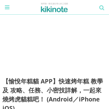
【愉悅年糕貓 APP】快速烤年糕 教學
及 攻略、任務、小密技詳解，一起來
燒烤虎貓糕吧！ (Android／iPhone
iOS)