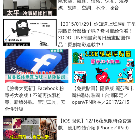
氣安裝、維修、價格、保養、灌冷
媒、故障、空調、不冷、噪音
【2015/01/29】你知道上班族到了星
期四是什麼樣子嗎？奇可畫給你看！
XDDD_LINE插畫家每日繪畫貼圖作
品！原創精彩連載中！
【臉書大更新】Facebook 粉
【免費貼圖】隱藏版 麗莎和卡
專將大改版！不能再按讚粉
斯柏聯名貼圖！台灣限定／
專、新版外觀、管理工具、安
openVPN跨區／2017/2/15
全性升級
【iOS 限免】12/16蘋果限時免費遊
戲、應用軟體介紹 (iPhone／iPad)