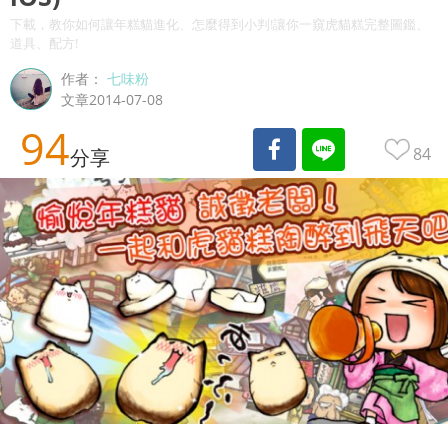
下載，教你如何讓年糕貓進化、怎麼得到小判!讓你一窺虎貓糕完整圖鑑、
道具、配方!
作者：
七味粉
文章2014-07-08
94
84
分享