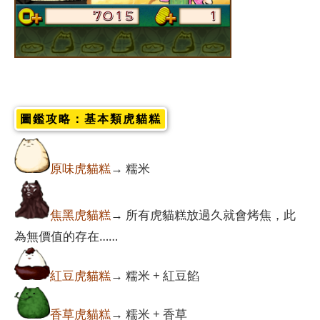
圖鑑攻略：基本類虎貓糕
原味虎貓糕
→ 糯米
焦黑虎貓糕
→ 所有虎貓糕放過久就會烤焦，此
為無價值的存在……
紅豆虎貓糕
→ 糯米 + 紅豆餡
香草虎貓糕
→ 糯米 + 香草