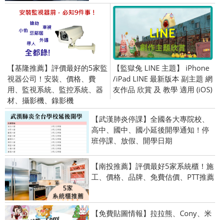
【基隆推薦】評價最好的5家監
【監獄兔 LINE 主題】 iPhone
視器公司！安裝、價格、費
/iPad LINE 最新版本 副主題 網
用、監視系統、監控系統、器
友作品 欣賞 及 教學 適用 (iOS)
材、攝影機、錄影機
【武漢肺炎停課】全國各大專院校、
高中、國中、國小延後開學通知！停
班停課、放假、開學日期
【南投推薦】評價最好5家系統櫃！施
工、價格、品牌、免費估價、PTT推薦
【免費貼圖情報】拉拉熊、Cony、米