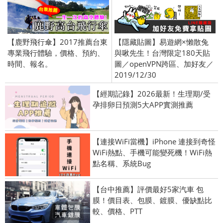
【鹿野飛行傘】2017推薦台東
【隱藏貼圖】易遊網×懶散兔
專業飛行體驗，價格、預約、
與啾先生！台灣限定180天貼
時間、報名。
圖／openVPN跨區、加好友／
2019/12/30
【經期記錄】2026最新！生理期/受
孕排卵日預測5大APP實測推薦
【連接WiFi當機】iPhone 連接到奇怪
WiFi熱點、手機可能變死機！WiFi熱
點名稱、系統Bug
【台中推薦】評價最好5家汽車 包
膜！價目表、包膜、鍍膜、優缺點比
較、價格、PTT