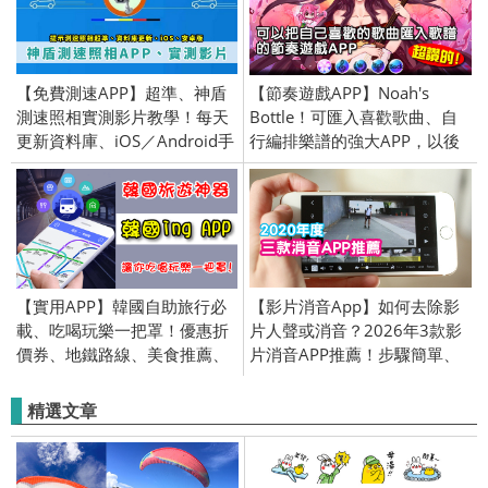
【免費測速APP】超準、神盾
【節奏遊戲APP】Noah's
測速照相實測影片教學！每天
Bottle！可匯入喜歡歌曲、自
更新資料庫、iOS／Android手
行編排樂譜的強大APP，以後
機版
就可以聽最愛的歌玩遊戲了。
【實用APP】韓國自助旅行必
【影片消音App】如何去除影
載、吃喝玩樂一把罩！優惠折
片人聲或消音？2026年3款影
價券、地鐵路線、美食推薦、
片消音APP推薦！步驟簡單、
熱門景點、行程規劃功能、韓
輕鬆去除！（iOS、Android）
國ingAPP。(安卓／iPhone版)
精選文章