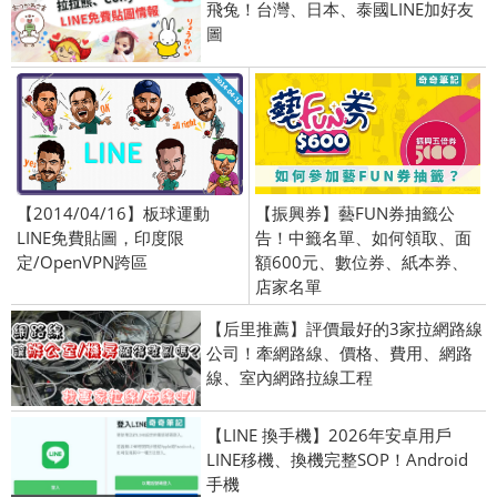
飛兔！台灣、日本、泰國LINE加好友
圖
【2014/04/16】板球運動
【振興券】藝FUN券抽籤公
LINE免費貼圖，印度限
告！中籤名單、如何領取、面
定/OpenVPN跨區
額600元、數位券、紙本券、
店家名單
【后里推薦】評價最好的3家拉網路線
公司！牽網路線、價格、費用、網路
線、室內網路拉線工程
【LINE 換手機】2026年安卓用戶
LINE移機、換機完整SOP！Android
手機