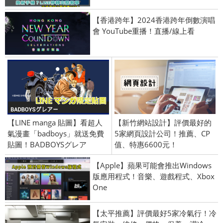
【香港跨年】2024香港跨年倒數演唱
會 YouTube重播！直播/線上看
【LINE manga 貼圖】看超人
【新竹網站設計】評價最好的
氣漫畫「badboys」就送免費
5家網頁設計公司！推薦、CP
貼圖！BADBOYSグレア
值、特惠6600元！
【Apple】蘋果可能會推出Windows
版應用程式！音樂、遊戲程式、Xbox
One
【太平推薦】評價最好5家冷氣行！冷