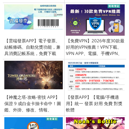
【雲端發票APP】電子發票、
【免費VPN】2026年度30款最
結帳條碼、自動兌獎功能，兼
好用的VPN推薦！VPN下載、
具消費記帳系統，免費下載
VPN APP、電腦、手機VPN、
(Android／iOS／Windows
翻牆、看劇、美國、韓國、日
Phone)
本、大陸
【神魔之塔-攻略-密技 APP】
【發票APP】【電腦/手機適
保證 9 成白金卡抽卡命中！圖
用】統一 發票 好用 免費 對獎
鑑、外掛、修改、情報、
軟體
Combo值及卡牌能力一覽；自
動轉珠 教學(Android／iPhone
iOS)