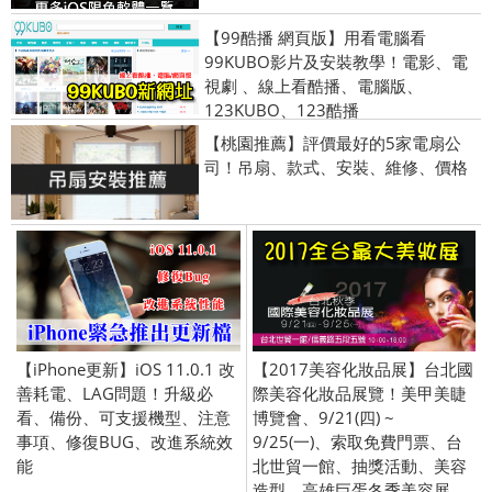
【99酷播 網頁版】用看電腦看
99KUBO影片及安裝教學！電影、電
視劇 、線上看酷播、電腦版、
123KUBO、123酷播
【桃園推薦】評價最好的5家電扇公
司！吊扇、款式、安裝、維修、價格
【iPhone更新】iOS 11.0.1 改
【2017美容化妝品展】台北國
善耗電、LAG問題！升級必
際美容化妝品展覽！美甲美睫
看、備份、可支援機型、注意
博覽會、9/21(四) ~
事項、修復BUG、改進系統效
9/25(一)、索取免費門票、台
能
北世貿一館、抽獎活動、美容
造型、高雄巨蛋冬季美容展。