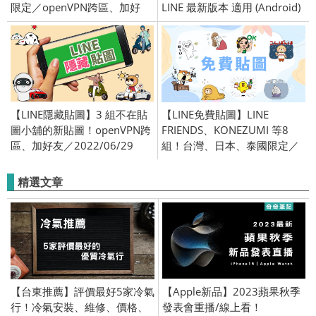
限定／openVPN跨區、加好
LINE 最新版本 適用 (Android)
友、綁門號／2018/11/15
【LINE隱藏貼圖】3 組不在貼
【LINE免費貼圖】LINE
圖小舖的新貼圖！openVPN跨
FRIENDS、KONEZUMI 等8
區、加好友／2022/06/29
組！台灣、日本、泰國限定／
OpenVPN跨區、加好友、綁門
號／2022/3/29
精選文章
【台東推薦】評價最好5家冷氣
【Apple新品】2023蘋果秋季
行！冷氣安裝、維修、價格、
發表會重播/線上看！