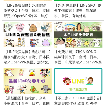
【LINE免費貼圖】水獺蹭蹭、
【外送 優惠碼】LINE SPOT 點
微笑柴犬！台灣、日本、泰國
餐半價優惠！運費、點餐教
限定／OpenVPN跨區、加好
學、餐費、有無外送
友、綁門號／2023/6/20
【LINE免費貼圖】5組貼圖、2
【免費貼圖】阿松A-SONG、
組表情貼欣賞！台灣、日本限
貓咪球川良子！台灣、日本、
定／OpenVPN跨區、加好友、
泰國、印尼限定／OpenVPN跨
綁門號／2025/8/12
區、加好友、綁門號／
2020/5/26
【最新貼圖】拉拉熊、米奇、
【不二家PEKO LINE 主題】副
小熊維尼！台灣、日本、泰國
主題 網友作品 欣賞 及 教學