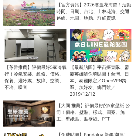
【官方資訊】2026關渡花海節！活動
時間、日期、台北、士林花海、交通
路線、地圖、地點、詳細資訊
【苓雅推薦】評價最好5家冷氣
【最新貼圖】宇宙探查隊、霹
行！冷氣安裝、維修、價格、
靂英雄隨你填貼圖！台灣、日
保養、灌冷媒、故障、空調、
本、泰國限定／OpenVPN跨
不冷、噪音
區、加好友、綁門號／
2019/12/12
【大同 推薦】評價最好的5家壁紙 公
司！價格、壁貼、樣式、圖案、施
工、壁紙貼、貼壁紙、PTT
【免費貼圖】Pandaluv 新年'潮拜'、