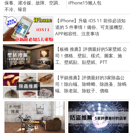
保養、灌冷媒、故障、空調、
iPhone15懶人包
不冷、噪音
【iPhone】升級 iOS 11 前你必須知
道的 5 件事情！備份、可支援機型、
APP相容性、注意事項
【板橋 推薦】評價最好的5家壁紙 公
司！價格、壁貼、樣式、圖案、施
工、壁紙貼、貼壁紙、PTT
【平鎮推薦】評價最好的3家除蟲公
司！除白蟻、除蟑螂、除跳蚤、除螞
蟻、除老鼠、除蚊子、價格