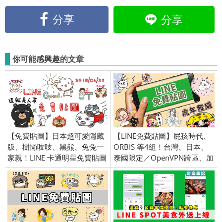
分享
分享
你可能感興趣的文章
【免費貼圖】日本超可愛隱藏
【LINE免費貼圖】屁孩時代、
版、樹懶吱吱、黑熊、兔兔一
ORBIS 等4組！台灣、日本、
家親！LINE 卡通明星免費貼圖
泰國限定／OpenVPN跨區、加
欣賞！openVPN 跨區／
好友、綁門號／2022/1/4
2015/6/23