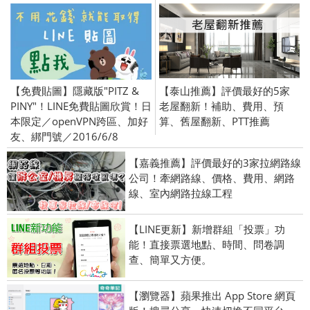
【免費貼圖】隱藏版"PITZ &
【泰山推薦】評價最好的5家
PINY"！LINE免費貼圖欣賞！日
老屋翻新！補助、費用、預
本限定／openVPN跨區、加好
算、舊屋翻新、PTT推薦
友、綁門號／2016/6/8
【嘉義推薦】評價最好的3家拉網路線
公司！牽網路線、價格、費用、網路
線、室內網路拉線工程
【LINE更新】新增群組「投票」功
能！直接票選地點、時間、問卷調
查、簡單又方便。
【瀏覽器】蘋果推出 App Store 網頁