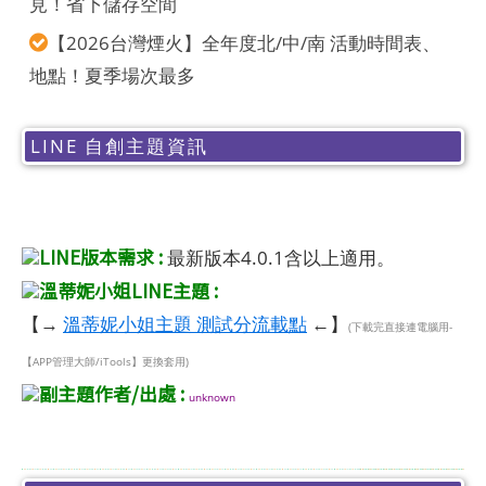
見！省下儲存空間
【2026台灣煙火】全年度北/中/南 活動時間表、
地點！夏季場次最多
LINE 自創主題資訊
LINE版本需求 :
最新版本4.0.1含以上適用。
溫蒂妮小姐LINE主題 :
【→
溫蒂妮小姐主題 測試分流載點
←】
(下載完直接連電腦用-
【APP管理大師/iTools】更換套用)
副主題作者/出處 :
unknown