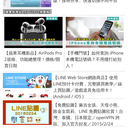
版！搜尋分享、快速切換不同平台
【蘋果耳機新品】AirPods Pro
【手機門號】如何查詢 iPhone
2規格、功能總整理！價格/開
本機電話號碼？不用撥打給別
賣日期
人！
【LINE Web Store網路商店】使用
LINE預付卡付費，完整購買教學／線
上買貼圖／遊戲道具免信用卡！
(Android / iOS )
【免費貼圖】麻吉女孩、天母小熊、
敗金女凱莉、LINE 免費貼圖欣賞！台
灣、泰國、日本限定／openVPN 跨
區、加入官方好友／2015/2/24