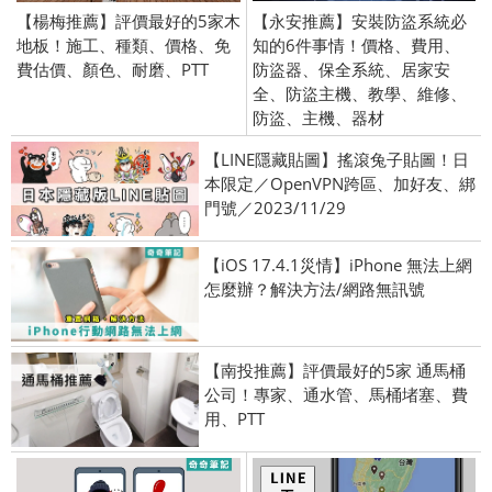
【楊梅推薦】評價最好的5家木
【永安推薦】安裝防盜系統必
地板！施工、種類、價格、免
知的6件事情！價格、費用、
費估價、顏色、耐磨、PTT
防盜器、保全系統、居家安
全、防盜主機、教學、維修、
防盜、主機、器材
【LINE隱藏貼圖】搖滾兔子貼圖！日
本限定／OpenVPN跨區、加好友、綁
門號／2023/11/29
【iOS 17.4.1災情】iPhone 無法上網
怎麼辦？解決方法/網路無訊號
【南投推薦】評價最好的5家 通馬桶
公司！專家、通水管、馬桶堵塞、費
用、PTT