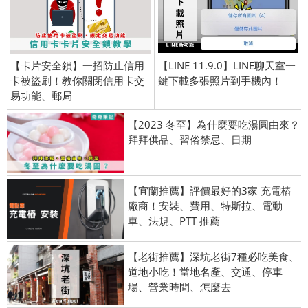
【卡片安全鎖】一招防止信用
【LINE 11.9.0】LINE聊天室一
卡被盜刷！教你關閉信用卡交
鍵下載多張照片到手機內！
易功能、郵局
【2023 冬至】為什麼要吃湯圓由來？
拜拜供品、習俗禁忌、日期
【宜蘭推薦】評價最好的3家 充電樁
廠商！安裝、費用、特斯拉、電動
車、法規、PTT 推薦
【老街推薦】深坑老街7種必吃美食、
道地小吃！當地名產、交通、停車
場、營業時間、怎麼去