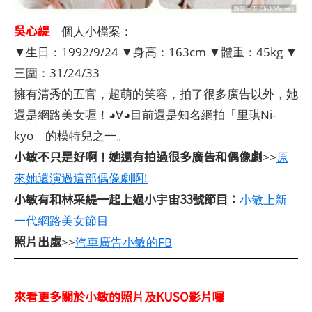
吳心緹
個人小檔案：
▼生日：1992/9/24 ▼身高：163cm ▼體重：45kg ▼
三圍：31/24/33
擁有清秀的五官，超萌的笑容，拍了很多廣告以外，她
還是網路美女喔！◕∀◕目前還是知名網拍「里琪Ni-
kyo」的模特兒之一。
小敏不只是好啊！她還有拍過很多廣告和偶像劇
>>
原
來她還演過這部偶像劇啊!
小敏有和林采緹一起上過小宇宙33號節目：
小敏上新
一代網路美女節目
照片出處
>>
汽車廣告小敏的FB
來看更多關於小敏的照片及KUSO影片囉