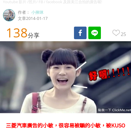
Youtube 影片 /照片/ FB / facebook 及跟美江合拍的廣告喔!
作者：
小揪咪
文章2014-01-17
138
25
分享
三菱汽車廣告的小敏，很容易被騙的小敏，被KUSO