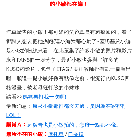
的小敏都在這！
汽車廣告的小敏！那可愛的笑容真是有夠療癒的，看了
都讓人想要把她拐跑(連小編我都心動了~羞!!)基於小編
是小敏的粉絲來看，在此蒐集了許多小敏的照片和影片
來和FANS們一塊分享，最近小敏也參與了許多的
KUSO的影片，包含了ETAG / 美江牧師都有軋一腳演出
喔；順道一提小敏好像有點像之前，很流行的KUSO四
格漫畫，被老母狂打臉的小妹妹。
請看>>
媽媽再打我一次啊!
最新消息：
原來小敏那裡都沒去過，是因為在家裡打
LOL！
騙肖Ａ：
這廣告也是小敏拍的，怎麼一點都不像。
無所不在的小敏：
摩托車
/
口香糖