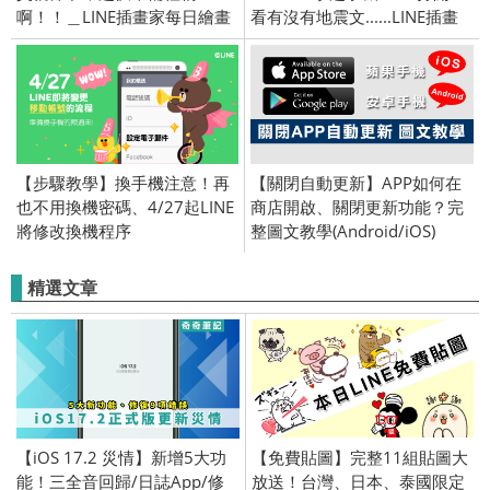
啊！！＿LINE插畫家每日繪畫
看有沒有地震文......LINE插畫
貼圖作品！原創精彩連載中！
家每日繪畫貼圖作品！原創精
彩連載中！
【步驟教學】換手機注意！再
【關閉自動更新】APP如何在
也不用換機密碼、4/27起LINE
商店開啟、關閉更新功能？完
將修改換機程序
整圖文教學(Android/iOS)
精選文章
【iOS 17.2 災情】新增5大功
【免費貼圖】完整11組貼圖大
能！三全音回歸/日誌App/修
放送！台灣、日本、泰國限定