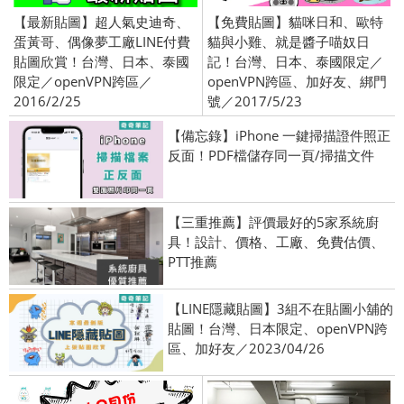
【最新貼圖】超人氣史迪奇、
【免費貼圖】貓咪日和、歐特
蛋黃哥、偶像夢工廠LINE付費
貓與小雞、就是醬子喵奴日
貼圖欣賞！台灣、日本、泰國
記！台灣、日本、泰國限定／
限定／openVPN跨區／
openVPN跨區、加好友、綁門
2016/2/25
號／2017/5/23
【備忘錄】iPhone 一鍵掃描證件照正
反面！PDF檔儲存同一頁/掃描文件
【三重推薦】評價最好的5家系統廚
具！設計、價格、工廠、免費估價、
PTT推薦
【LINE隱藏貼圖】3組不在貼圖小舖的
貼圖！台灣、日本限定、openVPN跨
區、加好友／2023/04/26