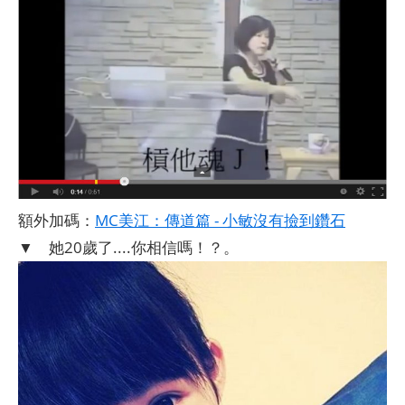
額外加碼：
MC美江：傳道篇 - 小敏沒有撿到鑽石
▼ 她20歲了....你相信嗎！？。