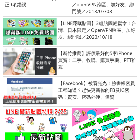
正9項錯誤
／openVPN跨區、加好友、綁
門號／2018/07/03
【LINE隱藏貼圖】3組貼圖輕鬆拿！台
灣、日本限定／OpenVPN跨區、加好
友、綁門號／2023/10/18
【新竹推薦】評價最好的5家iPhone
買賣！二手、收購、購買手機、PTT推
薦
【Facebook】被看光光！臉書帳密員
工都知道？趕快更新你的FB及IG密
碼！資安、密碼外洩、個資