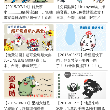
【2015/07/14】關於薪
【免費貼圖】Uru nyan貓、海
水..............(痛哭流涕)＿LINE插
綿寶寶。LINE免費貼圖欣賞！
畫家每日繪畫貼圖作品！原創
日本、台灣、泰國、限定／
精彩連載中！
openVPN跨區、加好友、綁門
號／2016/9/20
【免費貼圖】超可愛鳥類大集
【2015/03/27】希望趕快下
合~LINE免費貼圖欣賞！日
雨，但又希望不要再下雨
本、台灣、泰國限定／
了！！(矛盾得抓狂！！！)＿
openVPN跨區、加好友、綁門
LINE插畫家每日繪畫貼圖作
號／2016/4/18
品！原創精彩連載中！
【2015/08/03】星期六就是
【2015/03/25】地震來時
父親節了，趕快準備禮物
SOP：1.拿起手機 2.FB打開 3.