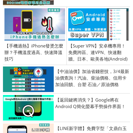
【手機過熱】iPhone發燙怎麼
【Super VPN】安卓機專用！
辦？手機溫度過高、快速降溫
免費跨區、連VPN、快速翻
技巧
牆。日本、歐美各地(Android)
【中油油價】加油省錢密技，3/4最新
油價查詢！汽油、柴油價格、信用卡
加油回饋、台塑 石油／原油價格
【返回鍵將消失？】Google將在
Android Q簡化螢幕手勢操作界面！
【LINE新字體】免費字型「文鼎白玉