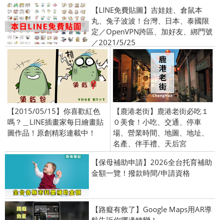
【LINE免費貼圖】吉娃娃、倉鼠本
丸、兔子波波！台灣、日本、泰國限
定／OpenVPN跨區、加好友、綁門號
／2021/5/25
【2015/05/15】你喜歡紅色
【鹿港老街】鹿港老街必吃１
嗎？＿LINE插畫家每日繪畫貼
０美食！小吃、交通、停車
圖作品！原創精彩連載中！
場、營業時間、地圖、地址、
名產、伴手禮、天后宮
【保母補助申請】2026全台托育補助
金額一覽！撥款時間/申請資格
【路癡有救了】Google Maps用AR導