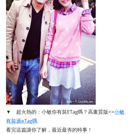
▼ 超火熱的：小敏你有裝ETag嗎？高畫質版>>
小敏
有裝過eTag嗎
看完這篇讓你了解，最近最夯的時事！