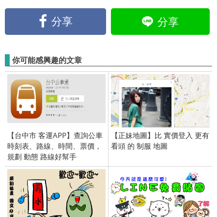
分享
分享
你可能感興趣的文章
【台中市 客運APP】查詢公車
【正妹地圖】比 實價登入 更有
時刻表、路線、時間、票價，
看頭 的 制服 地圖
規劃 動態 路線好幫手
(Android/iPhone iOS)