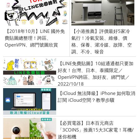
【2018年10月】LINE 國外免
【小港推薦】評價最好5家冷
費貼圖總整理！跨區、
氣行！冷氣安裝、維修、價
OpenVPN、綁門號圖欣賞
格、保養、灌冷媒、故障、空
調、不冷、噪音
【LINE免費貼圖】10組通通都只要加
好友！台灣、日本、泰國限定／
OpenVPN跨區、加好友、綁門號／
2022/10/18
【iCloud 無法降級】iPhone 如何取消
訂閱 iCloud空間？教學步驟
【必買電器】日本百元商店
「3COINS」推薦15大3C家電！耳機/
迷你相機