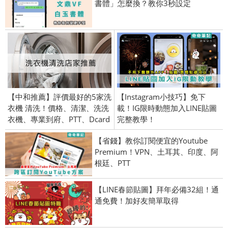
書體」怎麼換？教你3秒設定
【中和推薦】評價最好的5家洗
【Instagram小技巧】免下
衣機 清洗！價格、清潔、洗洗
載！IG限時動態加入LINE貼圖
衣機、專業到府、PTT、Dcard
完整教學！
【省錢】教你訂閱便宜的Youtube
Premium！VPN、土耳其、印度、阿
根廷、PTT
【LINE春節貼圖】拜年必備32組！通
通免費！加好友簡單取得