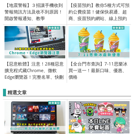
【地震警報】３招讓手機收到
【疫苗預約】教你5種方式可預
警報簡訊方法及收不到原因！
約公費疫苗！健保快易通、超
開啟警報通知、教學
商、疫苗預約網站、線上預約
【惡意軟體】注意！28種惡意
【全台門市查詢】7-11思樂冰
擴充程式藏Chrome、微軟
買一送一！最新口味、優惠、
Edge瀏覽器！完整名單、快刪
價格
除
精選文章