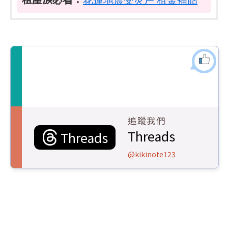
追蹤我們
Threads
Threads
@kikinote123