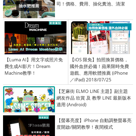
司！價格、費用、抽化糞池、清潔
【Luma AI】用文字或照片免
【iOS 限免】拍照換算價格，
費生成AI影片！Dream
國外血拼必備！蘋果限時免費
Machine教學！
遊戲、應用軟體推薦 (iPhone
／iPad) 2018/07/25
【芝麻街 ELMO LINE 主題】副主題
網友作品 欣賞 及 教學 LINE 最新版本
適用 (Android)
【螢幕亮度】iPhone 自動調整螢幕亮
度開啟/關閉教學！夜間模式