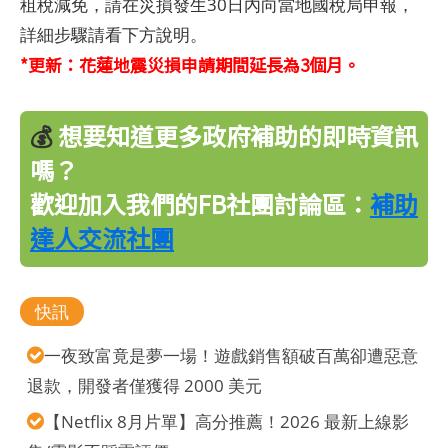
租稅減免，請在災損發生30日內向當地國稅局申報，
詳細步驟請看下方說明。
*更新：花蓮地震災損申請期間延長為3個月。
💰
想要知道更多政府補助的即時資訊
嗎？
歡迎加入我們的FB社團討論區：
補助
達人交流社團
快訊
一夜致富竟是夢一場！遊戲銷售額破百萬卻遭惡意
退款，開發者僅獲得 2000 美元
【Netflix 8月片單】高分推薦！2026 最新上線影