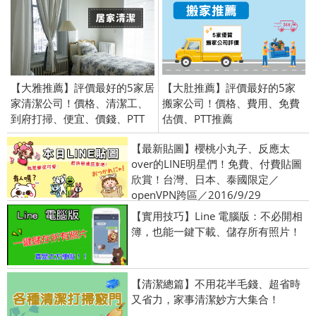
【大雅推薦】評價最好的5家居
【大肚推薦】評價最好的5家
家清潔公司！價格、清潔工、
搬家公司！價格、費用、免費
到府打掃、便宜、價錢、PTT
估價、PTT推薦
【最新貼圖】櫻桃小丸子、反應太
over的LINE明星們！免費、付費貼圖
欣賞！台灣、日本、泰國限定／
openVPN跨區／2016/9/29
【實用技巧】Line 電腦版：不必開相
簿，也能一鍵下載、儲存所有照片！
【清潔總篇】不用花半毛錢、超省時
又省力，家事清潔妙方大集合！