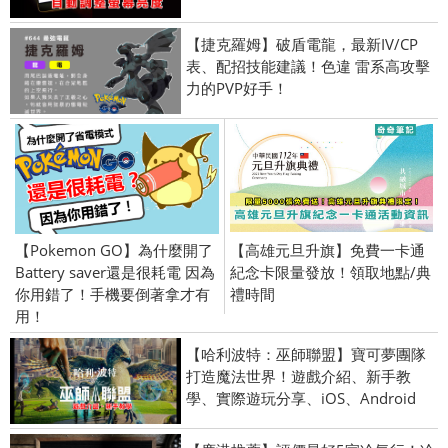
【捷克羅姆】破盾電龍，最新IV/CP
表、配招技能建議！色違 雷系高攻擊
力的PVP好手！
【Pokemon GO】為什麼開了
【高雄元旦升旗】免費一卡通
Battery saver還是很耗電 因為
紀念卡限量發放！領取地點/典
你用錯了！手機要倒著拿才有
禮時間
用！
【哈利波特：巫師聯盟】寶可夢團隊
打造魔法世界！遊戲介紹、新手教
學、實際遊玩分享、iOS、Android