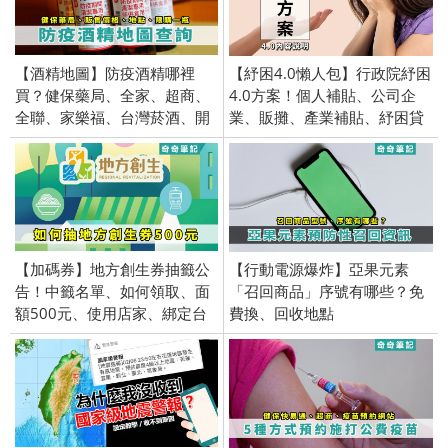
【酒精地圖】防疫酒精哪裡
【紓困4.0懶人包】行政院紓困
買？健保藥局、全家、超商、
4.0方案！個人補貼、公司企
全聯、家樂福、台灣菸酒、開
業、販攤、產業補貼、紓困貸
賣日期
款線上申請
【加碼券】地方創生券抽籤公
【行動電源爆炸】亞果元素
告！中籤名單、如何領取、面
「召回商品」序號有哪些？免
額500元、使用店家、綁定台
費換、回收地點
灣Pay