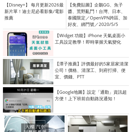
【Disney+】 每月更新2026最
【免費貼圖】企鵝GG、魚子
新片單！迪士尼必看影集/電影
醬、荒野亂鬥！台灣、日本、
推薦
泰國限定／OpenVPN跨區、加
好友、綁門號／2020/5/5
【Widget 功能】iPhone 天氣桌面小
工具設定教學！即時掌握天氣變化
【潭子推薦】評價最好的5家居家清潔
公司！價格、清潔工、到府打掃、便
宜、價錢、PTT
【Google地圖】設定「通勤」資訊超
方便！上下班前自動路況通知！