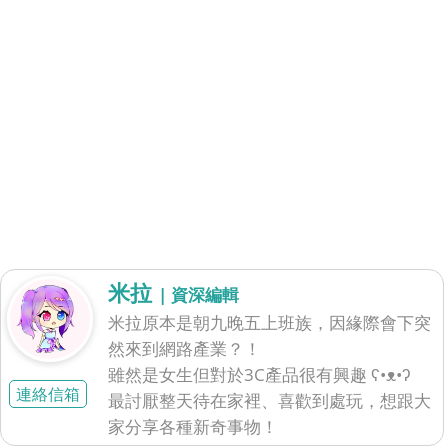
米拉
| 資深編輯
米拉原本是朝九晚五上班族，因緣際會下突
然來到網路產業？！
雖然是女生但對於3C產品很有興趣 ʕ•ᴥ•ʔ
連絡信箱
最討厭整天待在家裡、喜歡到處玩，想跟大
家分享各種新奇事物！