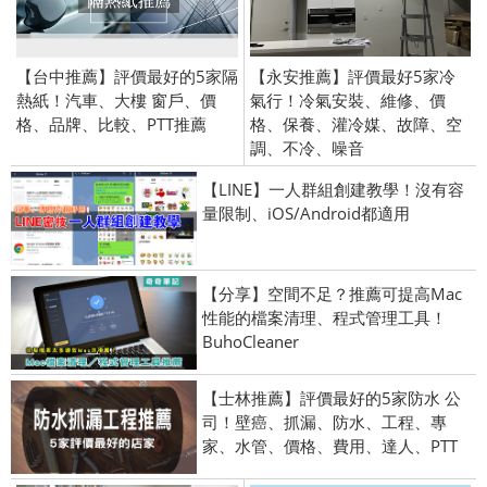
【台中推薦】評價最好的5家隔
【永安推薦】評價最好5家冷
熱紙！汽車、大樓 窗戶、價
氣行！冷氣安裝、維修、價
格、品牌、比較、PTT推薦
格、保養、灌冷媒、故障、空
調、不冷、噪音
【LINE】一人群組創建教學！沒有容
量限制、iOS/Android都適用
【分享】空間不足？推薦可提高Mac
性能的檔案清理、程式管理工具！
BuhoCleaner
【士林推薦】評價最好的5家防水 公
司！壁癌、抓漏、防水、工程、專
家、水管、價格、費用、達人、PTT