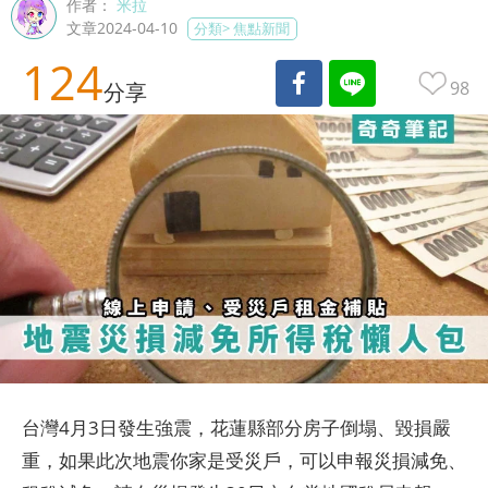
作者：
米拉
文章2024-04-10
分類>
焦點新聞
124
98
分享
台灣4月3日發生強震，花蓮縣部分房子倒塌、毀損嚴
重，如果此次地震你家是受災戶，可以申報災損減免、