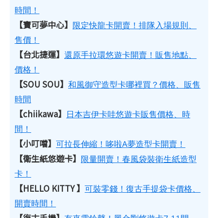
時間！
【寶可夢中心】
限定快龍卡開賣！排隊入場規則、
售價！
【台北捷運】
還原手拉環悠遊卡開賣！販售地點、
價格！
【SOU SOU】
和風御守造型卡哪裡買？價格、販售
時間
【chiikawa】
日本吉伊卡哇悠遊卡販售價格、時
間！
【小叮噹】
可拉長伸縮！哆啦A夢造型卡開賣！
【衛生紙悠遊卡】
限量開賣！春風袋裝衛生紙造型
卡！
【HELLO KITTY 】
可裝零錢！復古手提袋卡價格、
開賣時間！
【復古手機】