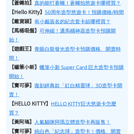
【蒼蠅拍】
真的能打蒼蠅！蒼蠅拍悠遊卡哪裡買？
【Hello Kitty】
50周年造型悠遊卡！預購價格/時間
【戴資穎】
有小戴簽名的紀念套卡組哪裡買？
【馬桶吸盤】
可伸縮！通馬桶神器造型卡預購開
始！
【遊戲王】
青眼白龍發光造型卡預購價格、開賣時
間！
【蠟筆小新】
蠟筆小新 Super Card 巨大造型卡預購
開始！
【寶可夢】
復刻經典款「紅白精靈球」3D造型卡開
賣！
【HELLO KITTY】
HELLO KITTY巨大悠遊卡怎麼
買？
【黃阿瑪】
人氣貓咪阿瑪立體造型卡再販售！
【寶可夢】
純白色「紀念球」造型卡！價格、開賣