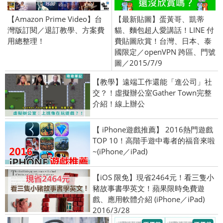
【Amazon Prime Video】台
【最新貼圖】蛋黃哥、凱蒂
灣版訂閱／退訂教學、方案費
貓、麵包超人愛講話！LINE 付
用總整理！
費貼圖欣賞！台灣、日本、泰
國限定／openVPN 跨區、門號
圖／2015/7/9
【教學】遠端工作還能「進公司」社
交？！虛擬辦公室Gather Town完整
介紹！線上辦公
【 iPhone遊戲推薦】 2016熱門遊戲
TOP 10！高階手遊中毒者的福音來啦
~(iPhone／iPad)
【iOS 限免】現省2464元！看三隻小
豬故事書學英文！蘋果限時免費遊
戲、應用軟體介紹 (iPhone／iPad)
2016/3/28