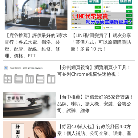
【鹿谷推薦】評價最好的5家水
【LINE貼圖變貴了】網友分享
電行！各式水電、衛浴、裝
「某個方式」可以原價購買貼
燈、配管、配線、維修、修
圖！多省 10 元！
理、價格、PTT
【分割網頁視窗】瀏覽網頁小工具！
可並列Chrome視窗快速檢視！
【台中推薦】評價最好的5家音響店！
品牌、喇叭、擴大機、安裝、音響公
司、試聽、維修
【紓困4.0懶人包】行政院紓困4.0方
案！個人補貼、公司企業、販攤、產