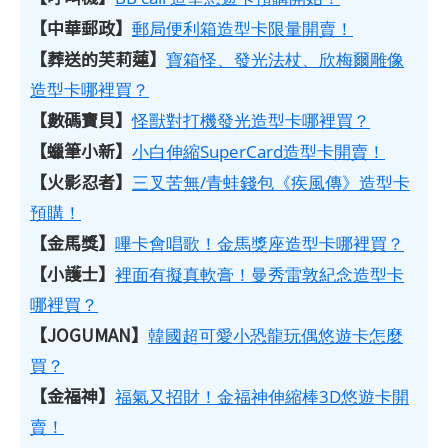
【中華郵政】
郵局便利箱造型卡限量開賣！
【葬送的芙莉蓮】
寶箱怪、發光法杖、欣梅爾雕像
造型卡哪裡買？
【數碼寶貝】
怪獸對打機發光造型卡哪裡買？
【蠟筆小新】
小白伸縮SuperCard造型卡開賣！
【火影忍者】
三叉苦無/青蛙錢包《疾風傳》造型卡
預購！
【金馬獎】
嗶卡會唱歌！金馬獎座造型卡哪裡買？
【小護士】
裡面有擬真軟膏！曼秀雷敦紀念造型卡
哪裡買？
【JOGUMAN】
韓國超可愛小恐龍玩偶悠遊卡怎麼
買？
【金福神】
福氣又招財！金福神伸縮棒3D悠遊卡開
賣！