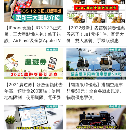
【iPhone更新】iOS 12.3正式
【2022最新】麥當勞開春優惠
版，三大重點懶人包！修正錯
券來了！加1元多1件、百元大
誤、AirPlay2及全新Apple TV
餐、雙人套餐、手機版優惠
App！
券、買一送一
【2021農遊券】發放金額比去
【貓纜限時優惠】搭貓空纜車
年高、預計發200萬張！使用
只要50元！全台各縣市民眾、
地點限制、使用期限、電子券
貓纜優惠票價、
2020/9/1~12/30