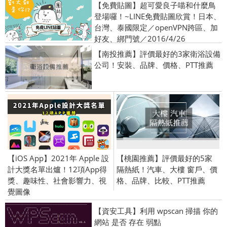
【免費貼圖】超可愛良子喵和什麼鳥
登場囉！~LINE免費貼圖欣賞！日本、
台灣、泰國限定／openVPN跨區、加
好友、綁門號／2016/4/26
【南投推薦】評價最好的3家衛浴設備
公司！安裝、品牌、價格、PTT推薦
【iOS App】2021年 Apple 設
【桃園推薦】評價最好的5家
計大獎名單出爐！12項App得
隔熱紙！汽車、大樓 窗戶、價
獎、趣味性、社會影響力、視
格、品牌、比較、PTT推薦
覺圖像
【資安工具】利用 wpscan 掃描 你的
網站 是否 存在 弱點