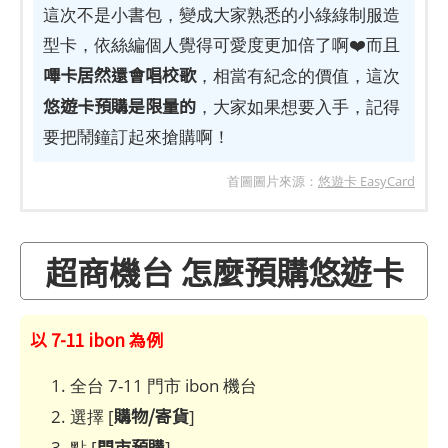
這次不是小書包，變成大家熟悉的小綠綠制服造
型卡，依絲編個人覺得可愛度更加倍了啊❤️而且
嗶卡居然還會唱校歌
，相當有紀念的價值，這次
悠遊卡預購是限量的
，大家如果想要入手，記得
要把鬧鐘訂起來搶購啊！
首圖圖片來源：
悠遊卡 EasyCard
超商機台 怎麼預購悠遊卡
以 7-11 ibon 為例
全台 7-11 門市 ibon 機台
購物/寄貨
選擇 [
]
門市預購
點 [
]