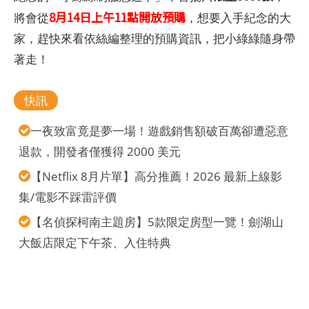
8月14日上午11點開放預購
將會從
，想要入手紀念的大
家，趕快來看依絲編整理的預購資訊，把小綠綠隨身帶
著走！
快訊
一夜致富竟是夢一場！遊戲銷售額破百萬卻遭惡意
退款，開發者僅獲得 2000 美元
【Netflix 8月片單】高分推薦！2026 最新上線影
集/電影不踩雷評價
【名偵探柯南主題房】5款限定房型一覽！劍湖山
大飯店限定下午茶、入住特典