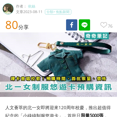
作者：
依絲
文章2023-08-11
分類>
焦點新聞
80
76
分享
人文薈萃的北一女即將迎來120周年校慶，推出超值得
限量5000張
紀念的「小綠綠制服悠遊卡」，首批只
，