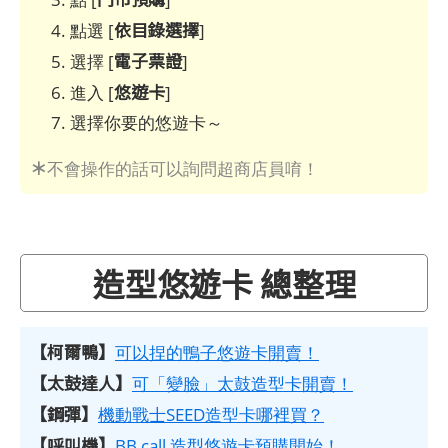
依目錄選擇
點選 [
]
電子票證
選擇 [
]
悠遊卡
進入 [
]
選擇你要的悠遊卡～
＊
不會操作的話可以詢問超商店員唷！
造型悠遊卡 總整理
【柯爾鴨】
可以捏的鴨子悠遊卡開賣！
【太鼓達人】
可「變臉」太鼓造型卡開賣！
【鋼彈】
機動戰士SEED造型卡哪裡買？
【呼叫機】
BB call 造型悠遊卡預購開始！