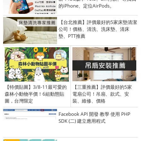
的iPhone、定位AirPods。
【台北推薦】評價最好的5家床墊清潔
公司！價格、清洗、洗床墊、清床
墊、PTT推薦
【特價貼圖】3/8-11最可愛的
【三重推薦】評價最好的5家
森林小動物半價！6組動態貼
電扇公司！吊扇、款式、安
圖，台灣限定
裝、維修、價格
Facebook API 開發 教學 使用 PHP
SDK (二) 建立應用程式