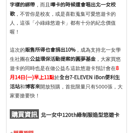
字樣的綁帶
嗶卡的時候還會唱出北一女校
，而且
歌
，不管你是校友，或是喜歡蒐集可愛悠遊卡的
人，這張「小綠綠悠遊卡」都有十分的紀念價值
喔！
販售所得也會捐出10%
這次的
，成為支持北一女學
公益環保活動提案的圓夢基金
生社團在
，大家買悠
8
遊卡的同時也是在做公益💪這款悠遊卡預計會在
月14日(一)早上11點
全台7-ELEVEN iBon便利生
於
活站
博客來
和
開放預購，首批限量只有5000張，大
家要搶要快！
購買資訊
北一女中120th綠制服造型悠遊卡
開賣期間