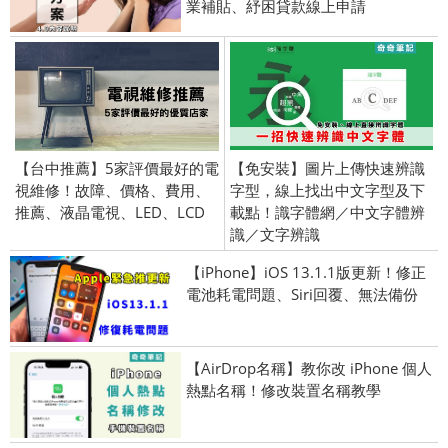
業補貼、紓困貸款線上申請
【台中推薦】5家評價最好的電
【免安裝】圖片上傳快速辨識
視維修！故障、價格、費用、
字型，線上找出中文字型及下
推薦、液晶電視、LED、LCD
載點！識字體網／中文字體辨
識／文字辨識
【iPhone】iOS 13.1.1版更新！修正
電池耗電問題、Siri回覆、無法備份
【AirDrop名稱】教你改 iPhone 個人
熱點名稱！修改裝置名稱教學