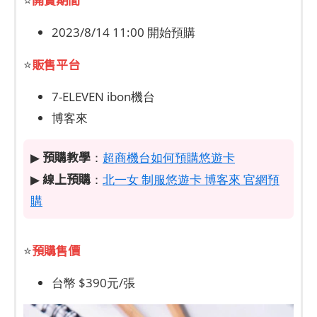
⭐
2023/8/14 11:00 開始預購
販售平台
⭐
7-ELEVEN ibon機台
博客來
預購教學
▶
：
超商機台如何預購悠遊卡
線上預購
▶
：
北一女 制服悠遊卡 博客來 官網預
購
預購售價
⭐
台幣 $390元/張