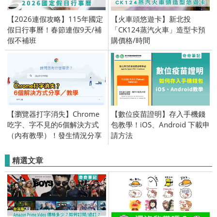
【2026連假攻略】115年國定
【火車頭悠遊卡】新北投
假日行事曆！春節連假9天/補
「CK124蒸汽火車」造型卡預
假不補班
購價格/時間
【瀏覽器打字消失】Chrome
【數位疫苗證明】存入手機錢
吃字、字不見的6個解決方式
包教學！iOS、Android 下載申
（內有教學）！發生情況分享
請方法
精選文章