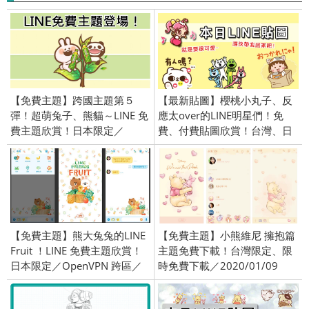
【免費主題】跨國主題第５
【最新貼圖】櫻桃小丸子、反
彈！超萌兔子、熊貓～LINE 免
應太over的LINE明星們！免
費主題欣賞！日本限定／
費、付費貼圖欣賞！台灣、日
OpenVPN 跨區、加好友／
本、泰國限定／openVPN跨區
2015/10/15
／2016/9/29
【免費主題】熊大兔兔的LINE
【免費主題】小熊維尼 擁抱篇
Fruit ！LINE 免費主題欣賞！
主題免費下載！台灣限定、限
日本限定／OpenVPN 跨區／
時免費下載／2020/01/09
2018/06/21