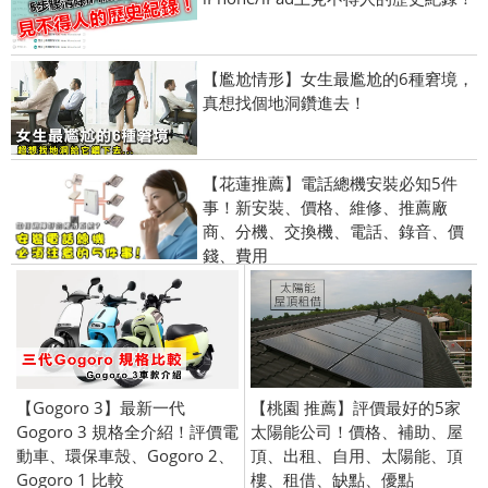
【尷尬情形】女生最尷尬的6種窘境，
真想找個地洞鑽進去！
【花蓮推薦】電話總機安裝必知5件
事！新安裝、價格、維修、推薦廠
商、分機、交換機、電話、錄音、價
錢、費用
【Gogoro 3】最新一代
【桃園 推薦】評價最好的5家
Gogoro 3 規格全介紹！評價電
太陽能公司！價格、補助、屋
動車、環保車殼、Gogoro 2、
頂、出租、自用、太陽能、頂
Gogoro 1 比較
樓、租借、缺點、優點