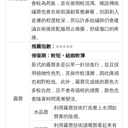
會較為死板，並在後期較混濁。雖說傳統
繡唇也會在術前讓顧客敷麻藥，但因刺入
皮膚的程度較深，所以許多紋繡師仍會建
議在術後搭配服用止痛藥，舒緩傷口的疼
痛。
推薦指數：
⭐⭐⭐⭐⭐
修復期：較短，結痂較薄
新式的霧唇多是以單一針頭進行，並且採
用植物性色乳，其操作較淺層，因此痛感
也相對較低。此外，霧唇完成後的唇色大
多較自然，且不會有描框的感覺，顏色也
霧唇
會隨著時間逐漸變淡。
利用霧唇技術打造擦上水潤款
水晶唇
唇膏的妝感。
利用霧唇技術讓嘴唇看起來有