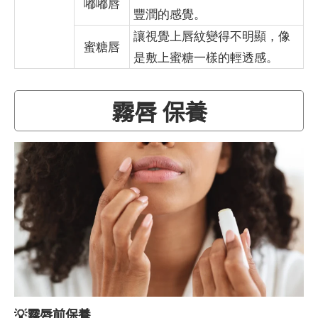
嘟嘟唇
豐潤的感覺。
讓視覺上唇紋變得不明顯，像
蜜糖唇
是敷上蜜糖一樣的輕透感。
霧唇 保養
💡霧唇前保養