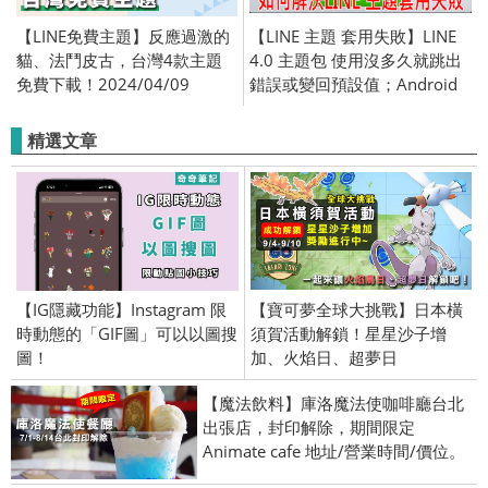
【LINE免費主題】反應過激的
【LINE 主題 套用失敗】LINE
貓、法鬥皮古，台灣4款主題
4.0 主題包 使用沒多久就跳出
免費下載！2024/04/09
錯誤或變回預設值；Android
LINE 4.0 主題
精選文章
【IG隱藏功能】Instagram 限
【寶可夢全球大挑戰】日本橫
時動態的「GIF圖」可以以圖搜
須賀活動解鎖！星星沙子增
圖！
加、火焰日、超夢日
【魔法飲料】庫洛魔法使咖啡廳台北
出張店，封印解除，期間限定
Animate cafe 地址/營業時間/價位。