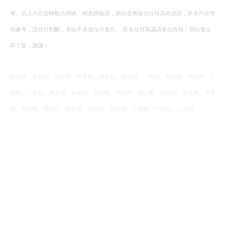
考。以上內容皆轉載自網路、網友經驗談，我站並無提供任何其他資訊，所有內容僅
供參考，請自行判斷，本站不承擔任何責任。 若有任何異議請來信告知，我站會立
即下架，謝謝！
彰化縣、彰化市、員林市、和美鎮、鹿港鎮、溪湖鎮、二林鎮、福興鄉、花壇鄉、社
頭鄉、田中鎮、秀水鄉、伸港鄉、大村鄉、永靖鄉、埔心鄉、北斗鎮、芳苑鄉、埔鹽
鄉、埤頭鄉、溪州鄉、田尾鄉、芬園鄉、線西鄉、大城鄉、竹塘鄉、二水鄉