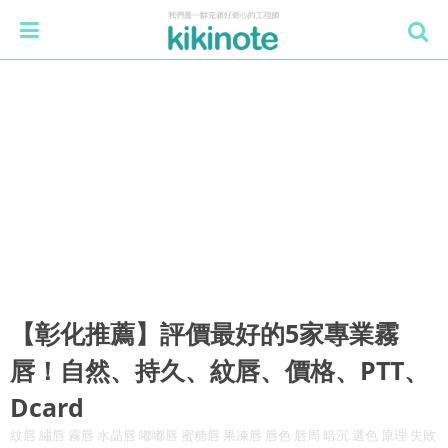
【彰化推薦】評價最好的5家專業霧
唇！自然、持久、紋唇、價格、PTT、
Dcard
紋唇 繡唇 霧唇 水晶唇 嘟嘟唇 蜜糖唇 果凍唇 唇色 唇周 暗沉 選色 原理 失敗