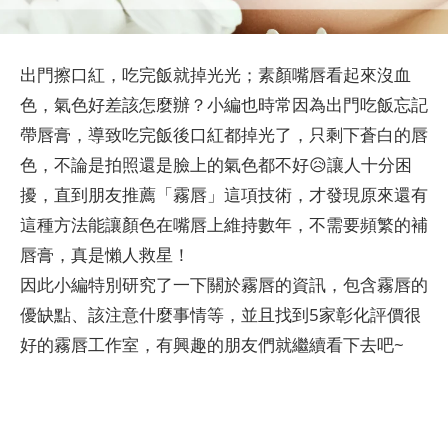
出門擦口紅，吃完飯就掉光光；素顏嘴唇看起來沒血
色，氣色好差該怎麼辦？小編也時常因為出門吃飯忘記
帶唇膏，導致吃完飯後口紅都掉光了，只剩下蒼白的唇
色，不論是拍照還是臉上的氣色都不好😥讓人十分困
擾，直到朋友推薦「霧唇」這項技術，才發現原來還有
這種方法能讓顏色在嘴唇上維持數年，不需要頻繁的補
唇膏，真是懶人救星！
因此小編特別研究了一下關於霧唇的資訊，包含霧唇的
優缺點、該注意什麼事情等，並且找到5家彰化評價很
好的霧唇工作室，有興趣的朋友們就繼續看下去吧~