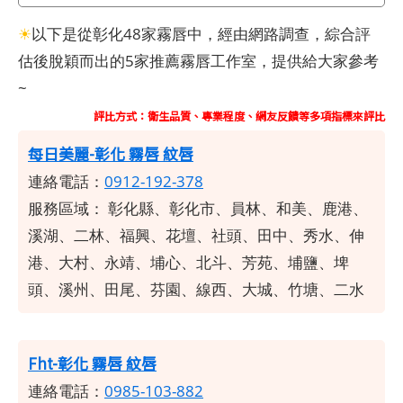
☀
以下是從彰化48家霧唇中，經由網路調查，綜合評
估後脫穎而出的5家推薦霧唇工作室，提供給大家參考
~
評比方式：衛生品質、專業程度、網友反饋等多項指標來評比
每日美麗-彰化 霧唇 紋唇
連絡電話：
0912-192-378
服務區域：
彰化縣、彰化市、員林、和美、鹿港、
溪湖、二林、福興、花壇、社頭、田中、秀水、伸
港、大村、永靖、埔心、北斗、芳苑、埔鹽、埤
頭、溪州、田尾、芬園、線西、大城、竹塘、二水
Fht-彰化 霧唇 紋唇
連絡電話：
0985-103-882