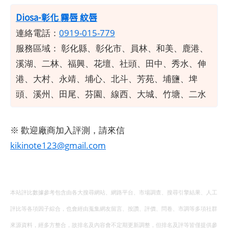
Diosa-彰化 霧唇 紋唇
連絡電話：
0919-015-779
服務區域：
彰化縣、彰化市、員林、和美、鹿港、
溪湖、二林、福興、花壇、社頭、田中、秀水、伸
港、大村、永靖、埔心、北斗、芳苑、埔鹽、埤
頭、溪州、田尾、芬園、線西、大城、竹塘、二水
※ 歡迎廠商加入評測，請來信
kikinote123@gmail.com
本站評比數據參考包含由各大搜尋網站、網路平台、市場調查、搜尋引擎結果、人工
評比等各項因子綜合，也會經由蒐集網友留言、按讚、評價、問卷、市調等多項社群
來源資料，經多方整合，故排名及內容會不定期更新調整，但排名及評等皆僅提供參