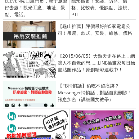
ELEVEN湖口廠門市，親子旅遊
隱形鐵窗！安裝、防盜、價
好去處！觀光工廠、地址、景
格、比較表、優缺點、法規、
點、電話。
PTT
【龜山推薦】評價最好的5家電扇公
司！吊扇、款式、安裝、維修、價格
【2015/06/05】大熱天走在路上，總
讓人不自覺的想......LINE插畫家每日繪
畫貼圖作品！原創精彩連載中！
【FB悄悄話】偷吃不留痕跡？
Messenger悄悄話，對話自動刪除！
訊息加密（詳細圖文教學）