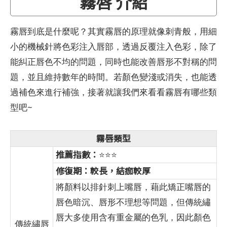
霧唇 介紹
霧唇到底是什麼呢？其實霧唇的原理就像刺青般，用細
小的機械針將色彩注入唇部，透過反覆注入色彩，除了
能糾正唇色不均的問題，同時也能改善唇形不對稱的問
題，並且維持數年的時間。若顏色變淺或消失，也能透
過補色來進行補強，接著就讓我們來看看霧唇有哪些類
型吧~
霧唇類型
推薦指數：
⭐⭐⭐
修復期：較長，結痂較厚
將顏料以排針刺上嘴唇，藉此矯正嘴唇的
唇色暗沉、唇形不理想等問題，但傳統繡
唇大多使用含有重金屬的色乳，因此顏色
傳統繡唇