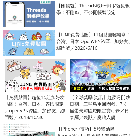
【刪帳號】Threads帳戶停用/復原教
學！不刪IG、不公開帳號設定
【LINE免費貼圖】11組貼圖輕鬆拿！
台灣、日本 OpenVPN跨區、加好友、
綁門號／2026/6/16
【免費貼圖】超值15組加好友
【全球獎勵 資訊】超夢月開放
貼圖！台灣、日本、泰國限定
日期、三聖鳥重回團戰、7公
／openVPN跨區、加好友、綁
里蛋夫孵區域限定寶可夢／肯
門號／2018/10/30
泰羅／袋獸／魔牆人偶
【iPhone小技巧】5步驟清除
iPhone/iPad上見不得人的歷史紀錄！