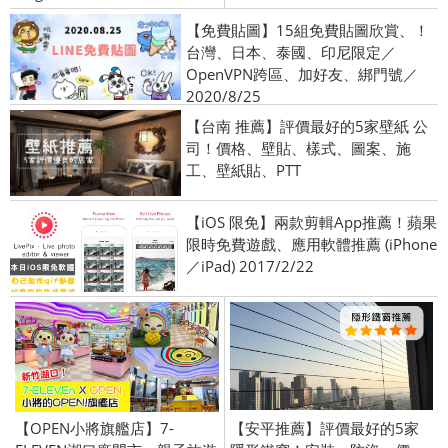
【免費貼圖】15組免費貼圖欣賞、！
台灣、日本、泰國、印尼限定／
OpenVPN跨區、加好友、綁門號／
2020/8/25
【台南 推薦】評價最好的5家壁紙 公
司！價格、壁貼、樣式、圖案、施
工、壁紙貼、PTT
【iOS 限免】兩款剪輯App推薦！蘋果
限時免費遊戲、應用軟體推薦 (iPhone
／iPad) 2017/2/22
【OPEN小將旗艦店】7-
【安平推薦】評價最好的5家