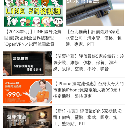
【2018年5月】LINE 國外免費
【台北推薦】評價最好5家通
貼圖( 跨區到全世界總整理
水管公司！清水管、價格、包
)OpenVPN／綁門號圖欣賞
通、專家、PTT
【苗栗推薦】評價最好5家冷氣行！冷
氣安裝、維修、價格、保養、灌冷
媒、故障、空調、不冷、噪音
【iPhone 換電池優惠】台灣大哥大門
市更換iPhone原廠電池只要990元！
指定機型、限時優惠
【新竹 推薦】評價最好的5家壁紙 公
司！價格、壁貼、樣式、圖案、施
工、壁紙貼、PTT