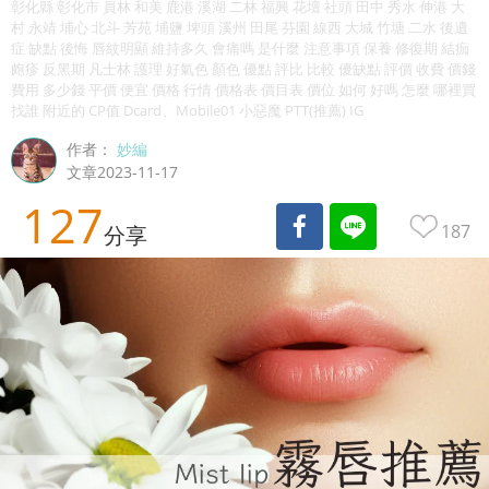
彰化縣 彰化市 員林 和美 鹿港 溪湖 二林 福興 花壇 社頭 田中 秀水 伸港 大
村 永靖 埔心 北斗 芳苑 埔鹽 埤頭 溪州 田尾 芬園 線西 大城 竹塘 二水 後遺
症 缺點 後悔 唇紋明顯 維持多久 會痛嗎 是什麼 注意事項 保養 修復期 結痂
皰疹 反黑期 凡士林 護理 好氣色 顏色 優點 評比 比較 優缺點 評價 收費 價錢
費用 多少錢 平價 便宜 價格 行情 價格表 價目表 價位 如何 好嗎 怎麼 哪裡買
找誰 附近的 CP值 Dcard、Mobile01 小惡魔 PTT(推薦) IG
作者：
妙編
文章2023-11-17
127
187
分享