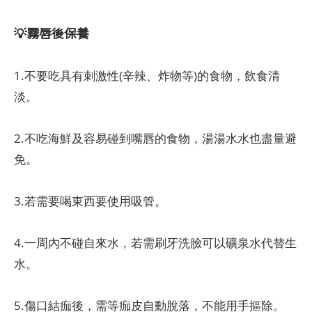
💡霧唇後保養
1.不要吃具有刺激性(辛辣、炸物等)的食物，飲食清
淡。
2.不吃海鮮及容易碰到嘴唇的食物，湯湯水水也盡量避
免。
3.若需要喝東西要使用吸管。
4.一周內不碰自來水，若需刷牙洗臉可以礦泉水代替生
水。
5.傷口結痂後，需等痂皮自動脫落，不能用手摳除。