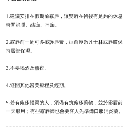
1.建議安排在假期前霧唇，讓雙唇在術後有足夠的休息
時間消腫、結痂、掉痂。
2.霧唇前一周可多擦護唇膏，睡前厚敷凡士林或唇膜保
持唇部保濕。
3.不要喝酒及熬夜。
4.避開其他醫美療程及經期。
5.若有皰疹體質的人，須備有抗皰疹藥物，並於霧唇前
一天服用；有些霧唇師也會要客人先準備口服消炎藥。