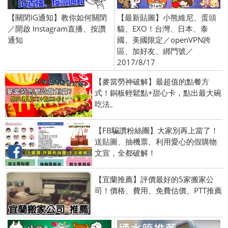
【關閉IG通知】教你如何關閉
【最新貼圖】小熊維尼、蛋頭
／開啟 Instagram直播、按讚
貓、EXO！台灣、日本、泰
通知
國、美國限定／openVPN跨
區、加好友、綁門號／
2017/8/17
【麥當勞神破解】最超值的點餐方
式！銅板輕鬆點+甜心卡，點出最大碗
吃法。
【FB騙讚粉絲團】大家別再上當了！
送貼圖、抽機票、利用愛心的假購物
文宣，全都破解！
【宜蘭推薦】評價最好的5家搬家公
司！價格、費用、免費估價、PTT推薦