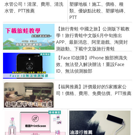
水管公司！清潔、費用、清洗
塑膠地板！施工、價格、種
水管、PTT推薦
類、優缺點比較、塑膠地磚、
PTT
【旅行青蛙 中國之旅】公測版下載教
學！旅行青蛙中文版6月中旬推出
APP、最新消息、阿里遊戲、淘寶封
測啟動、下載中文版旅行青蛙
【Face ID故障】iPhone 臉部辨識失
效、無法登入解決辦法！重設Face
ID、無法偵測臉部
【福興推薦】評價最好的5家搬家公
司！價格、費用、免費估價、PTT推薦