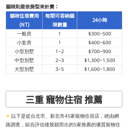
貓咪則是依房型來計費：
貓咪住宿費用
每間可容納貓
24小時
(NT)
咪數量
一般房
1
$300~500
小套房
1
$400~600
小型別墅
1~2
$700~900
中型別墅
2~3
$1,300~1,500
大型別墅
3~5
$1,600~1,800
三重 寵物住宿 推薦
☀
以下是從台北市、新北市45家寵物住宿店，經由網
路調查，綜合評估後脫穎而出的5家推薦的優質寵物住