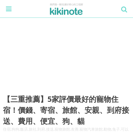
【三重推薦】5家評價最好的寵物住
宿！價錢、寄宿、旅館、安親、到府接
送、費用、便宜、狗、貓
住宿,狗狗,飯店,旅社,到府,接送,寵物旅館,友善,寵物汽車旅館,動物,兔子,可以