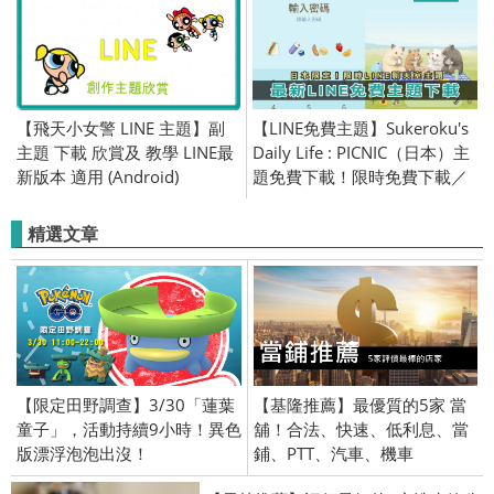
【飛天小女警 LINE 主題】副
【LINE免費主題】Sukeroku's
主題 下載 欣賞及 教學 LINE最
Daily Life : PICNIC（日本）主
新版本 適用 (Android)
題免費下載！限時免費下載／
2023/04/20
精選文章
【限定田野調查】3/30「蓮葉
【基隆推薦】最優質的5家 當
童子」，活動持續9小時！異色
舖！合法、快速、低利息、當
版漂浮泡泡出沒！
鋪、PTT、汽車、機車