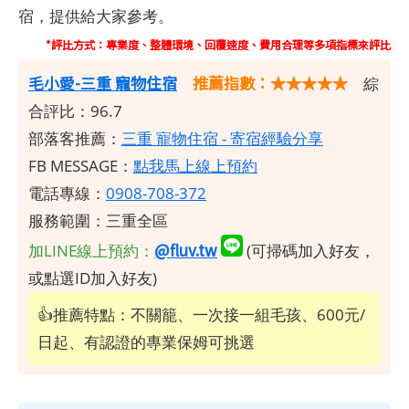
宿，提供給大家參考。
*評比方式：專業度、整體環境、回覆速度、費用合理等多項指標來評比
毛小愛-三重 寵物住宿
推薦指數：★★★★★
綜
合評比：96.7
部落客推薦：
三重 寵物住宿 - 寄宿經驗分享
FB MESSAGE：
點我馬上線上預約
電話專線：
0908-708-372
服務範圍：三重全區
@fluv.tw
加LINE線上預約：
(可掃碼加入好友，
或點選ID加入好友)
👍推薦特點：不關籠、一次接一組毛孩、600元/
日起、有認證的專業保姆可挑選