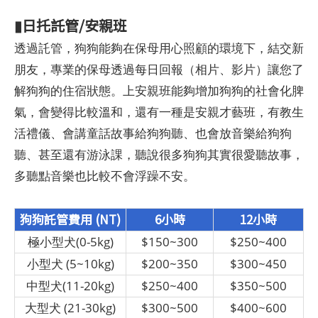
▮日托託管/安親班
透過託管，狗狗能夠在保母用心照顧的環境下，結交新
朋友，專業的保母透過每日回報（相片、影片）讓您了
解狗狗的住宿狀態。上安親班能夠增加狗狗的社會化脾
氣，會變得比較溫和，還有一種是安親才藝班，有教生
活禮儀、會講童話故事給狗狗聽、也會放音樂給狗狗
聽、甚至還有游泳課，聽說很多狗狗其實很愛聽故事，
多聽點音樂也比較不會浮躁不安。
狗狗託管費用 (NT)
6小時
12小時
極小型犬(0-5kg)
$150~300
$250~400
小型犬 (5~10kg)
$200~350
$300~450
中型犬(11-20kg)
$250~400
$350~500
大型犬 (21-30kg)
$300~500
$400~600