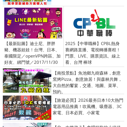
【最新貼圖】迪士尼、胖胖
2025【中華職棒】CPBL熱身
豬、機器娃娃！台灣、日本、
賽網路直播、電視轉播賽程！
泰國限定／openVPN跨區、加
門票、LIVE、購票資訊、線上
好友、綁門號／2017/11/30
看、台灣 棒球
【南投景點】魚池鄉九樹森林，創意
窯烤Pizza、創意旅居！與森林共舞，
大自然的饗宴，交通、地圖、菜單、
預約。
【旅遊必買】2026最夯日本10大熱門
電器用品推薦！吹風機、吸塵器、3C
家電、日本必買、小家電