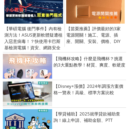
【華碩電腦 後門事件】內有檢
【苗栗推薦】評價最好的3家
測方法！ASUS更新軟體疑遭植
電源開關！施工、電源、插
入惡意病毒！？快使用卡巴斯
座、開關、安裝、價格、DIY
基檢測電腦！資安、網路安全
【飛機杯攻略】什麼是飛機杯？挑選
的3大重點教學！材質、爽度、軟硬度
【Disney+漲價】2024年調漲方案價
格一覽表！高級、標準方案比較
【學貸補助】2025就學貸款補助查
詢！線上申請、補助金額、PTT