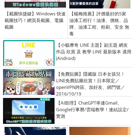
【截圖快捷鍵】Windows 快速
【楊梅推薦】評價最好的5家
截圖技巧！網頁長截圖、電腦
油漆工程行！油漆、價格、品
截圖
牌、油漆工程、粉刷、安全 無
毒
【小貓摩奇 LINE 主題】副主題 網友
作品 欣賞 及 教學 LINE 最新版本 適用
(Android)
【免費貼圖】隱藏版 日本女孩兒！
LINE免費貼圖欣賞！日本限定／
openVPN跨區、加好友、綁門號／
2016/10/19
【AI助理】ChatGPT串連Gmail、
Google行事曆/雲端教學！連結設定/
實測