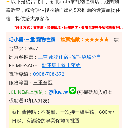
☀
以下是從台北市、新北市45家寵物住宿店，經由網
路調查，綜合評估後脫穎而出的5家推薦的優質寵物住
宿，提供給大家參考。
*評比方式：專業度、整體環境、回覆速度、費用合理等多項指標來評比
毛小愛-三重 寵物住宿
推薦指數：★★★★★
綜
合評比：96.7
部落客推薦：
三重 寵物住宿 - 寄宿經驗分享
FB MESSAGE：
點我馬上線上預約
電話專線：
0908-708-372
服務範圍：三重全區
@fluv.tw
加LINE線上預約：
(可掃碼加入好友，
或點選ID加入好友)
👍推薦特點：不關籠、一次接一組毛孩、600元/
日起、有認證的專業保姆可挑選