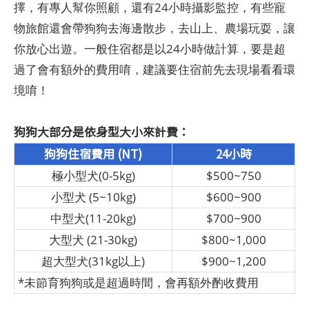
擇，有專人幫你照顧，還有24小時攝影監控，有些寵
物旅館還會帶狗狗去海邊散步，去山上、農場玩耍，讓
你放心出遊。一般住宿都是以24小時做計算，要是超
過了會有額外的費用唷，建議要住宿前先去現場看看環
境唷！
狗狗大部分是依身型大小來計費：
狗狗住宿費用 (NT)
24小時
極小型犬(0-5kg)
$500~750
小型犬 (5~10kg)
$600~900
中型犬(11-20kg)
$700~900
大型犬 (21-30kg)
$800~1,000
超大型犬(31kg以上)
$900~1,200
*未節育狗狗或是超過時間，會再額外酌收費用