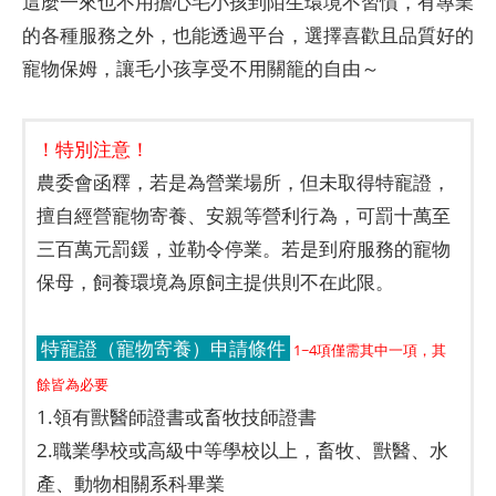
這麼一來也不用擔心毛小孩到陌生環境不習慣，有專業
的各種服務之外，也能透過平台，選擇喜歡且品質好的
寵物保姆，讓毛小孩享受不用關籠的自由～
！特別注意！
農委會函釋，若是為營業場所，但未取得特寵證，
擅自經營寵物寄養、安親等營利行為，可罰十萬至
三百萬元罰鍰，並勒令停業。若是到府服務的寵物
保母，飼養環境為原飼主提供則不在此限。
特寵證（寵物寄養）申請條件
1~4項僅需其中一項，其
餘皆為必要
1.領有獸醫師證書或畜牧技師證書
2.職業學校或高級中等學校以上，畜牧、獸醫、水
產、動物相關系科畢業