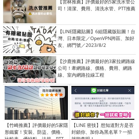
【雲林推薦】評價最好的5家洗水管公
司！清潔、費用、清洗水管、PTT推薦
【LINE隱藏貼圖】6組隱藏版貼圖！台
灣、日本限定／OpenVPN跨區、加好
友、綁門號／2023/8/2
【沙鹿推薦】評價最好的3家拉網路線
公司！牽網路線、價格、費用、網路
線、室內網路拉線工程
【竹崎推薦】評價最好的5家隱
【LINE 密技】想知道對方是否
形鐵窗！安裝、防盜、價格、
封鎖你、加你為黑名單？一招
比較表、優缺點、法規、PTT
就能查明！