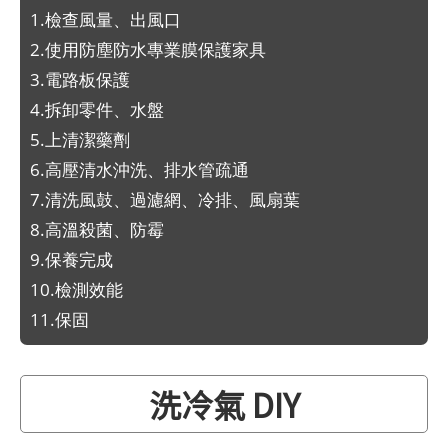
1.檢查風量、出風口
2.使用防塵防水專業膜保護家具
3.電路板保護
4.拆卸零件、水盤
5.上清潔藥劑
6.高壓清水沖洗、排水管疏通
7.清洗風鼓、過濾網、冷排、風扇葉
8.高溫殺菌、防霉
9.保養完成
10.檢測效能
11.保固
洗冷氣 DIY