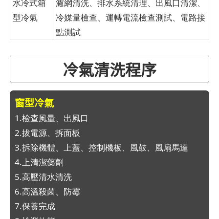
水冷式箱
濾網清洗、排水系統清理、出風口清潔、
型冷氣
冷媒量檢查、運轉電流檢查測試、電路接
點測試
冷氣清洗程序
窗型冷氣
1.檢查風量、出風口
2.拔電源、拆面板
3.拆除機體、上蓋、控制機板、風鼓、風扇馬達
4.上清潔藥劑
5.高壓清水清洗
6.高溫殺菌、防霉
7.保養完成