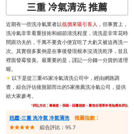
三重 冷氣清洗 推薦
近期有一些洗冷氣業者以
低價來吸引客人
，但事實上，
洗冷氣非常看重技術和細節清洗程度，清洗是非常花時
間跟功夫的，千萬不要貪小便宜吃了大虧又被迫再洗一
次。其實很多案例是在事後發現根本沒清洗乾淨，並且
裡面發霉發臭。最重要的是，謹記一分錢一分貨的道理
喔。
☀
以下是從三重45家冷氣清洗公司中，經由網路調
查，綜合評估後脫穎而出的5家推薦洗冷氣公司，提供
給大家參考。
*評比方式：專業度、保固、回覆速度、費用合理等多項指標來評比
迅霆-三重 洗冷氣 冷氣清洗
推薦指數：
★★★★★
綜合評比：95.7