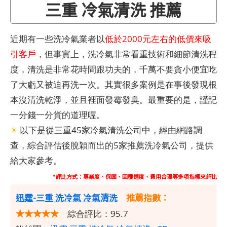
三重 冷氣清洗 推薦
近期有一些洗冷氣業者以
低於2000元左右的低價來吸
引客戶
，但事實上，洗冷氣非常看重技術和細節清洗程
度，清洗是非常花時間跟功夫的，千萬不要貪小便宜吃
了大虧又被迫再洗一次。其實很多案例是在事後發現根
本沒清洗乾淨，並且裡面發霉發臭。最重要的是，謹記
一分錢一分貨的道理喔。
☀
以下是從三重45家冷氣清洗公司中，經由網路調
查，綜合評估後脫穎而出的5家推薦洗冷氣公司，提供
給大家參考。
*評比方式：專業度、保固、回覆速度、費用合理等多項指標來評比
迅霆-三重 洗冷氣 冷氣清洗
推薦指數：
★★★★★
綜合評比：95.7