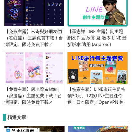
【免費主題】米奇與好朋友們
【羅志祥 LINE 主題】副主題
（霓虹篇） 主題免費下載！台
網友作品 欣賞 及 教學 LINE 最
灣限定、限時免費下載／
新版本 適用 (Android)
2020/03/26
【免費主題】唐老鴨＆黛絲
【特賣主題】LINE旅行主題特
（浪漫篇）主題免費下載！台
價30元、12款LINE主題任你
灣限定、限時免費下載／
選！日本限定／OpenVPN 跨
2020/11/19
區／2018/7/4
精選文章