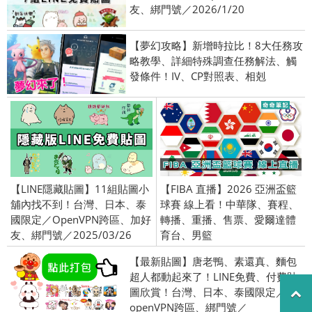
友、綁門號／2026/1/20
【夢幻攻略】新增時拉比！8大任務攻
略教學、詳細特殊調查任務解法、觸
發條件！IV、CP對照表、相剋
【LINE隱藏貼圖】11組貼圖小
【FIBA 直播】2026 亞洲盃籃
舖內找不到！台灣、日本、泰
球賽 線上看！中華隊、賽程、
國限定／OpenVPN跨區、加好
轉播、重播、售票、愛爾達體
友、綁門號／2025/03/26
育台、男籃
【最新貼圖】唐老鴨、素還真、麵包
超人都動起來了！LINE免費、付費貼
圖欣賞！台灣、日本、泰國限定／
openVPN跨區、綁門號／