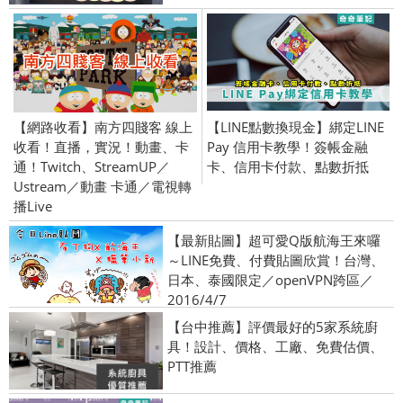
【網路收看】南方四賤客 線上
【LINE點數換現金】綁定LINE
收看！直播，實況！動畫、卡
Pay 信用卡教學！簽帳金融
通！Twitch、StreamUP／
卡、信用卡付款、點數折抵
Ustream／動畫 卡通／電視轉
播Live
【最新貼圖】超可愛Q版航海王來囉
～LINE免費、付費貼圖欣賞！台灣、
日本、泰國限定／openVPN跨區／
2016/4/7
【台中推薦】評價最好的5家系統廚
具！設計、價格、工廠、免費估價、
PTT推薦