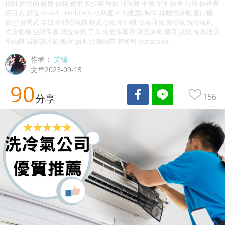
找誰 附近的 收費 價錢 費用 多少錢 報價 清洗費 平價 便宜 價格 行情 價格表
價目表 價位 Dcard、Mobile01 小惡魔 PTT(推薦) 時間 移動式冷氣 窗口機
窗型 分體式 窗口 分體冷氣機 櫃式冷氣 室外機 冷氣清洗 洗冷氣 洗冷氣机
洗冷氣機 空調保養 清洗冷氣 工具 冷氣保養 到府洗冷氣 項目 濾網 冷氣清潔
室內機 居家洗冷氣 租屋 漏水 除黴殺菌 有多髒 panasonic
作者：
艾編
文章2023-09-15
90
156
分享