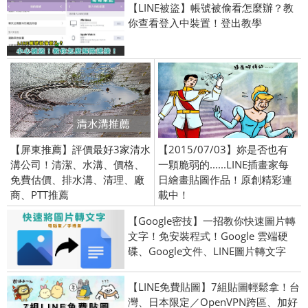
【LINE被盜】帳號被偷看怎麼辦？教
你查看登入中裝置！登出教學
【屏東推薦】評價最好3家清水
【2015/07/03】妳是否也有
溝公司！清潔、水溝、價格、
一顆脆弱的......LINE插畫家每
免費估價、排水溝、清理、廠
日繪畫貼圖作品！原創精彩連
商、PTT推薦
載中！
【Google密技】一招教你快速圖片轉
文字！免安裝程式！Google 雲端硬
碟、Google文件、LINE圖片轉文字
【LINE免費貼圖】7組貼圖輕鬆拿！台
灣、日本限定／OpenVPN跨區、加好