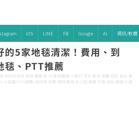
nstagram
iOS
LINE
FB
Google
AI
資訊/軟體
好的5家地毯清潔！費用、到
毯、PTT推薦
地毯 到府收地毯 氣味 黴菌 尿 污漬 吸塵器 小蘇打 羊毛 乾洗 客廳 短毛 長毛 專
01 小惡魔 PTT(推薦) 如何洗 收費 價錢 費用 多少錢 報價 平價 便宜 價格 行情