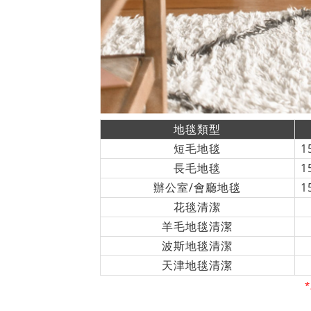
地毯類型
短毛地毯
1
長毛地毯
1
辦公室/會廳地毯
1
花毯清潔
羊毛地毯清潔
波斯地毯清潔
天津地毯清潔