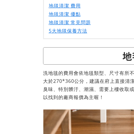
地毯清潔 費用
地毯清潔 優點
地毯清潔 常見問題
5大地毯保養方法
地
洗地毯的費用會依地毯類型、尺寸有所
大於270*360公分，建議在府上直接
臭味、特別髒汙、潮濕、需要上樓收取
以找到的廠商報價為主喔！