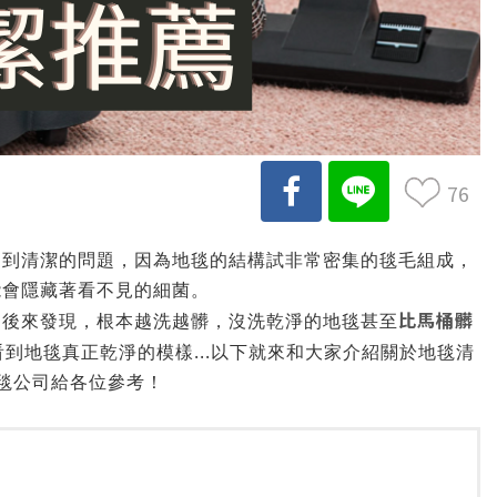
76
遇到清潔的問題，因為地毯的結構試非常密集的毯毛組成，
能會隱藏著看不見的細菌。
比馬桶髒
，後來發現，根本越洗越髒，沒洗乾淨的地毯甚至
到地毯真正乾淨的模樣...以下就來和大家介紹關於地毯清
毯公司給各位參考！