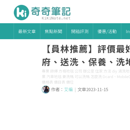
最新文章
焦點新聞
開箱評測
優惠/活動
I
【員林推薦】評價最
府、送洗、保養、洗地
專業 師傅 方格地毯 公司 辦公室 住家 方法 diy 清洗
業 汽車地毯 要洗嗎 可以洗嗎 怎麼洗 Dcard、Mobile
價格表 價目表 價位
作者：
艾編
|
文章2023-11-15