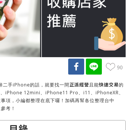
90
正派經營
快速交易
掉二手iPhone的話，就要找一間
且能
的
one 12mini、iPhone11 Pro、i11、iPhoneXR、
注意事項，小編都整理在底下囉！加碼再幫各位整理台中
位參考！
目錄