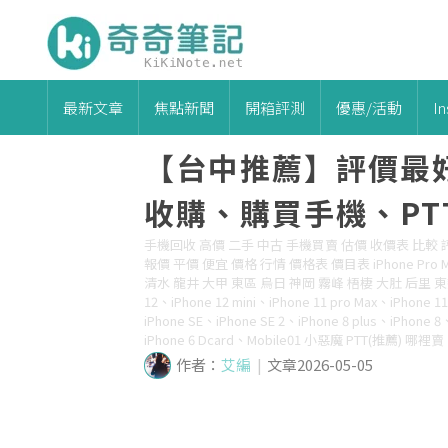
最新文章
焦點新聞
開箱評測
優惠/活動
I
【台中推薦】評價最好
收購、購買手機、PT
手機回收 高價 二手 中古 手機買賣 估價 收價表 比較 
報價 平價 便宜 價格 行情 價格表 價目表 iPhone Pr
清水 龍井 大甲 東區 烏日 神岡 霧峰 梧棲 大肚 后里 東勢 外埔
12、iPhone 12 mini、iPhone 11 pro Max、iPhone 
iPhone SE、iPhone SE 2、iPhone 8 plus、iPhone 8
iPhone 6 Dcard、Mobile01 小惡魔 PTT(推薦) 哪裡賣
作者：
艾編
|
文章2026-05-05