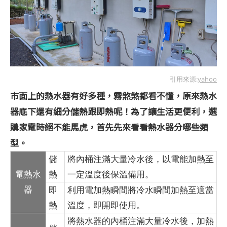
引用來源:
yahoo
市面上的熱水器有好多種，霧煞煞都看不懂，原來熱水
器底下還有細分儲熱跟即熱呢！為了讓生活更便利，選
購家電時絕不能馬虎，首先先來看看熱水器分哪些類
型。
儲
將內桶注滿大量冷水後，以電能加熱至
電熱水
熱
一定溫度後保溫備用。
器
即
利用電加熱瞬間將冷水瞬間加熱至適當
熱
溫度，即開即使用。
將熱水器的內桶注滿大量冷水後，加熱