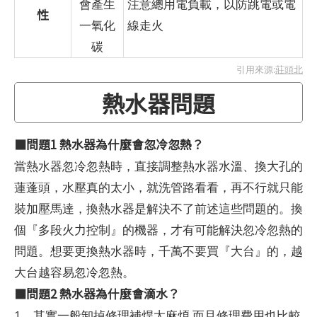
會產生
注意總用電負載，以防跳電或電
性
一氧化
線走火
碳
引用來源:
莊頭北
熱水器問題
■問題1 熱水器為什麼會忽冷忽熱？
當熱水器忽冷忽熱時，直接調整熱水器水溫、換大孔的
蓮蓬頭，水壓真的太小，就洗管路看看，再不行就只能
裝加壓馬達，換熱水器是解決不了前述這些問題的。換
個『多段火力控制』的機器，才有可能解決忽冷忽熱的
問題。想要更換熱水器時，千萬不要買『大台』的，越
大台越容易忽冷忽熱。
■問題2 熱水器為什麼會滴水？
1、其實一般卸掉修理補焊太麻煩,而且修理費用也比較