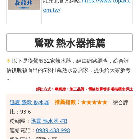
莊頭北官方網站:
https://www.topax.c
om.tw/
鶯歌 熱水器推薦
☀
以下是從鶯歌32家熱水器，經由網路調查，綜合評
估後脫穎而出的5家推薦熱水器店家，提供給大家參考
～
評比方式：專業度、施工品質、價格划算等多項指標來評比
推薦指數：★★★★★
迅霆-鶯歌 熱水器
綜合評
比：93.6
粉絲團：
迅霆
熱水器 -FB
連絡電話：
0989-438-998