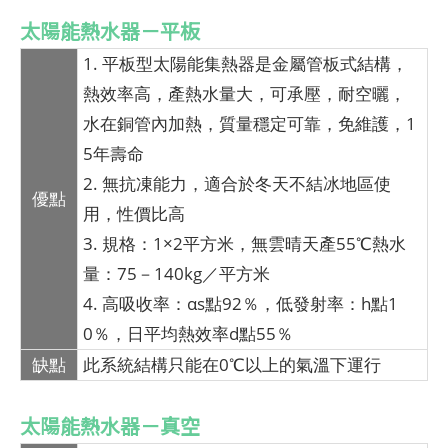
太陽能熱水器－平板
1. 平板型太陽能集熱器是金屬管板式結構，
熱效率高，產熱水量大，可承壓，耐空曬，
水在銅管內加熱，質量穩定可靠，免維護，1
5年壽命
2. 無抗凍能力，適合於冬天不結冰地區使
優點
用，性價比高
3. 規格：1×2平方米，無雲晴天產55℃熱水
量：75－140kg／平方米
4. 高吸收率：αs點92％，低發射率：h點1
0％，日平均熱效率d點55％
缺點
此系統結構只能在0℃以上的氣溫下運行
太陽能熱水器－真空