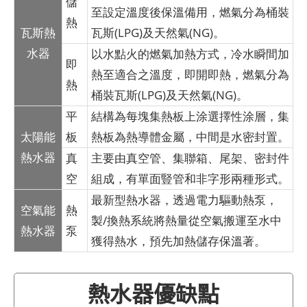
儲
至設定溫度後保溫備用，燃氣分為桶裝
熱
瓦斯熱
瓦斯(LPG)及天然氣(NG)。
水器
以水點火的燃氣加熱方式，冷水瞬間加
即
熱至適合之溫度，即開即熱，燃氣分為
熱
桶裝瓦斯(LPG)及天然氣(NG)。
平
結構為每塊集熱板上涂選擇性涂層，集
太陽能
板
熱板為熱導體金屬，中間是水密封置。
熱水器
真
主要由真空管、集聯箱、尾架、密封件
空
組成，有單面豎管和非字形兩種形式。
最新型熱水器，透過電力驅動熱泵，
空氣能
熱
製/換熱系統將熱量從空氣搬運至水中
熱水器
泵
獲得熱水，預先加熱儲存保溫著。
熱水器優缺點