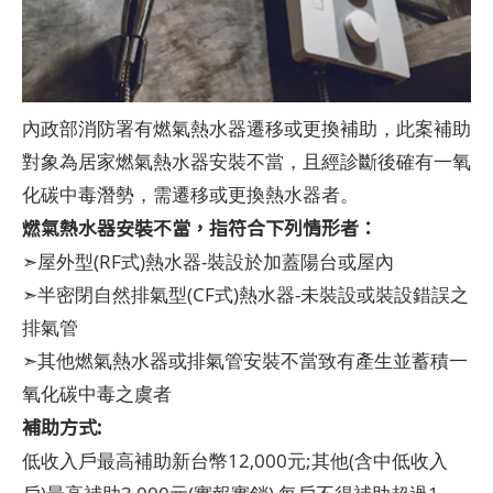
內政部消防署有燃氣熱水器遷移或更換補助，此案補助
對象為居家燃氣熱水器安裝不當，且經診斷後確有一氧
化碳中毒潛勢，需遷移或更換熱水器者。
燃氣熱水器安裝不當，指符合下列情形者：
➣屋外型(RF式)熱水器-裝設於加蓋陽台或屋內
➣半密閉自然排氣型(CF式)熱水器-未裝設或裝設錯誤之
排氣管
➣其他燃氣熱水器或排氣管安裝不當致有產生並蓄積一
氧化碳中毒之虞者
補助方式:
低收入戶最高補助新台幣12,000元;其他(含中低收入