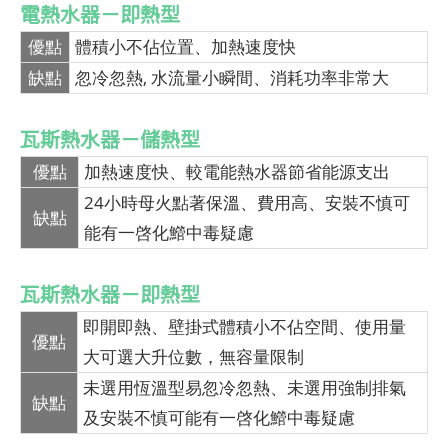
電熱水器－即熱型
優點
體積小不佔位置、加熱速度快
缺點
忽冷忽熱, 水流量小瞬間、消耗功率非常大
瓦斯熱水器－儲熱型
優點
加熱速度快、較電能熱水器節省能源支出
24小時母火點著保溫、費用高、安裝不慎可
缺點
能有一啓化䲘中毒疑慮
瓦斯熱水器－即熱型
即開即熱、壁掛式體積小不佔空間、使用量
優點
大可選大升位數，無容量限制
未選用恆溫型易忽冷忽熱、未選用強制排氣
缺點
及安裝不慎可能有一啓化䲘中毒疑慮