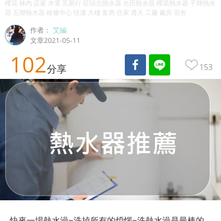
櫻花 林內 店家 水電 瓦斯行 莊頭北熱水器 光田熱水器 櫻花熱水器 千輝熱水
器 五聯熱水器 維修中心 恆溫 大樓 套房 住家 透天 工廠 廠房 宿舍
作者：
艾編
文章2021-05-11
102
153
分享
快來一場熱水澡~洗掉所有的煩惱~洗熱水澡是最棒的