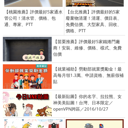
【桃園推薦】評價最好5家通水
【台北推薦】評價最好的5家
管公司！清水管、價格、包
廢棄物清運！清運、價目表、
通、專家、PTT
免費估價、大型家具、回收、
價格、PTT
【苗栗推薦】評價最好5家鐵捲門廠
商！安裝、維修、價格、樣式、免費
估價
【就業補助】勞動部就業獎勵金！最
高每月領1.3萬、申請資格、無薪假補
貼
【最新貼圖】你的名字、拉拉熊、女
神美美貼圖！台灣、日本限定／
openVPN跨區／2016/10/27