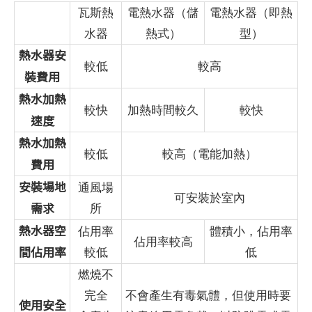
瓦斯熱
電熱水器（儲
電熱水器（即熱
水器
熱式）
型）
熱水器安
較低
較高
裝費用
熱水加熱
較快
加熱時間較久
較快
速度
熱水加熱
較低
較高（電能加熱）
費用
安裝場地
通風場
可安裝於室內
需求
所
熱水器空
佔用率
體積小，佔用率
佔用率較高
間佔用率
較低
低
燃燒不
完全
不會產生有毒氣體，但使用時要
使用安全