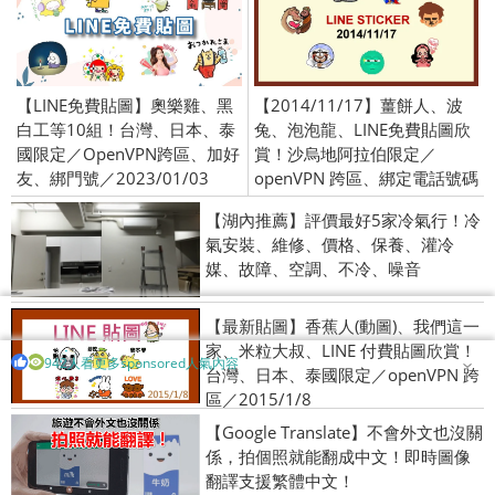
【LINE免費貼圖】奧樂雞、黑
【2014/11/17】薑餅人、波
白工等10組！台灣、日本、泰
兔、泡泡龍、LINE免費貼圖欣
國限定／OpenVPN跨區、加好
賞！沙烏地阿拉伯限定／
友、綁門號／2023/01/03
openVPN 跨區、綁定電話號碼
【湖內推薦】評價最好5家冷氣行！冷
氣安裝、維修、價格、保養、灌冷
媒、故障、空調、不冷、噪音
【最新貼圖】香蕉人(動圖)、我們這一
家、米粒大叔、LINE 付費貼圖欣賞！
942人看更多sponsored人氣內容
台灣、日本、泰國限定／openVPN 跨
區／2015/1/8
【Google Translate】不會外文也沒關
係，拍個照就能翻成中文！即時圖像
翻譯支援繁體中文！