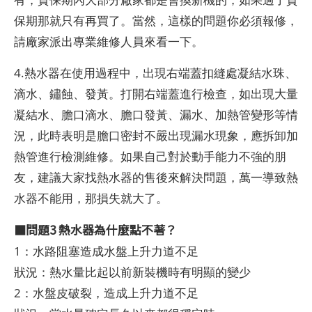
保期那就只有再買了。當然，這樣的問題你必須報修，
請廠家派出專業維修人員來看一下。
4.熱水器在使用過程中，出現右端蓋扣縫處凝結水珠、
滴水、鏽蝕、發黃。打開右端蓋進行檢查，如出現大量
凝結水、膽口滴水、膽口發黃、漏水、加熱管變形等情
況，此時表明是膽口密封不嚴出現漏水現象，應拆卸加
熱管進行檢測維修。如果自己對於動手能力不強的朋
友，建議大家找熱水器的售後來解決問題，萬一導致熱
水器不能用，那損失就大了。
■問題3 熱水器為什麼點不著？
1：水路阻塞造成水盤上升力道不足
狀況：熱水量比起以前新裝機時有明顯的變少
2：水盤皮破裂，造成上升力道不足