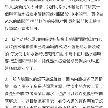
昂貴,換新的又太可惜，我們可以到水暖配件商店買一
個與電熱水器進水管接頭處相匹配的冷水閥門。關掉自
來水的總閥門,擰開軟管的接頭,把剛買的閥門換上檢查
接頭處不漏水即可。
2、我們給熱水器加熱時要把新換上的閥門關掉,請放心
這時熱水器箱體里已是滿箱的水,絕不會把熱水器燒乾
的.每次使用熱水器時把閥門打開,平時不使用熱水器時
要把這個閥門關掉。確保熱水器箱體壁受到的水壓底.
這樣做就安全了。
3.一般內膽漏水的話不建議維修，因為內膽搪瓷已經損
壞，修了用不了多長時間還會漏。從滴水的方位上看，
像是密封圈或者法蘭口漏水，也許可以通過更換密封圈
來解決。可以聯繫廠家售後，看你內膽的質保期過了沒
有，質保期內大部分廠家都是會換新機的，如果過了質