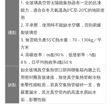
1. 全玻璃真空管太陽能集熱器有一定的抗凍
能力，適合在冬天氣溫為0℃至-20℃的地區使
用
2. 不承壓，使用時不能缺水空曬，否則易爆
優點
裂玻璃管
3. 無雲晴天產55℃熱水量：70－130kg／平
方米
4. 高吸收率：αs點90％，低發射率：h點
8％，日平均熱效率d點50％
如全玻璃真空集熱管口部與聯集箱內膽之孔
用密封圈直接連接，致使真空集熱管耐冷熱
缺點
衝擊性能較差，若真空集熱管破碎一支，會
嚴重漏水，其次真空管內的高溫水易結水
垢，影響性能