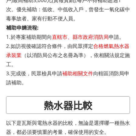
戶)最高補助3,000元(實報實銷),每戶不得補助超過1
次。優先補助：低收、中低收入戶，曾發生一氧化碳中
毒事故者、家有行動不便人員。
補助申請流程:
1.於專案補助期間向
直轄市、縣市政府消防局
申請。
2.如訪視後確認符合條件，由民眾擇定
合格燃氣熱水器
承裝業
（以消防局公布之名冊為準），依相關法規定施
工。
3.完成後，民眾檢具申請
補助相關文件
向轄區消防局申
請補助。
熱水器比較
以下是瓦斯與電熱水器的比較，無論是選擇哪一種熱水
器，都必須要慎重的考量，確保使用的安全。