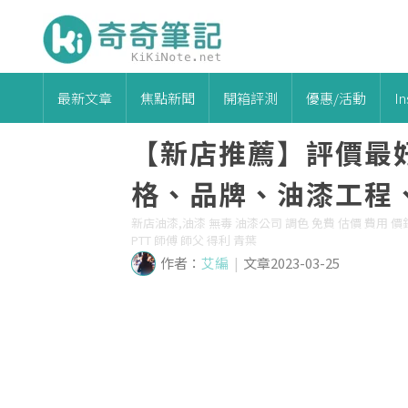
最新文章
焦點新聞
開箱評測
優惠/活動
I
【新店推薦】評價最
格、品牌、油漆工程
新店油漆,油漆 無毒 油漆公司 調色 免費 估價 費用 價錢
PTT 師傅 師父 得利 青葉
作者：
艾編
|
文章2023-03-25