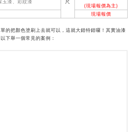
採玉漆、彩紋漆
尺
(現場報價為主)
現場報價
簡單的把顏色塗刷上去就可以，這就大錯特錯囉！其實油漆
，以下舉一個常見的案例：