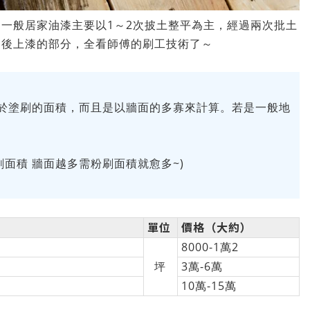
一般居家油漆主要以1～2次披土整平為主，經過兩次批土
之後上漆的部分，全看師傅的刷工技術了～
於塗刷的面積，而且是以牆面的多寡來計算。若是一般地
刷面積 牆面越多需粉刷面積就愈多~)
單位
價格（大約）
8000-1萬2
坪
3萬-6萬
10萬-15萬