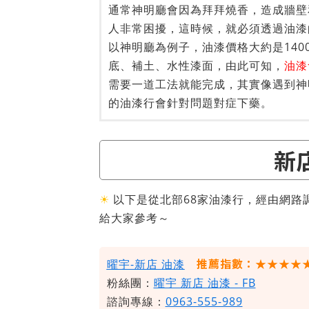
通常神明廳會因為拜拜燒香，造成牆壁
人非常困擾，這時候，就必須透過油漆
以神明廳為例子，油漆價格大約是1400
底、補土、水性漆面，由此可知，
油漆
需要一道工法就能完成，其實像遇到神
的油漆行會針對問題對症下藥。
新
☀
以下是從北部68家油漆行，經由網路
給大家參考～
推薦指數：★★★★
曜宇-新店 油漆
粉絲團：
曜宇 新店 油漆 - FB
諮詢專線：
0963-555-989