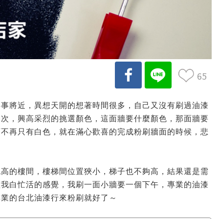
65
喜事將近，異想天開的想著時間很多，自己又沒有刷過油漆
一次，興高采烈的挑選顏色，這面牆要什麼顏色，那面牆要
面不再只有白色，就在滿心歡喜的完成粉刷牆面的時候，悲
挑高的樓間，樓梯間位置狹小，梯子也不夠高，結果還是需
種我白忙活的感覺，我刷一面小牆要一個下午，專業的油漆
專業的台北油漆行來粉刷就好了～