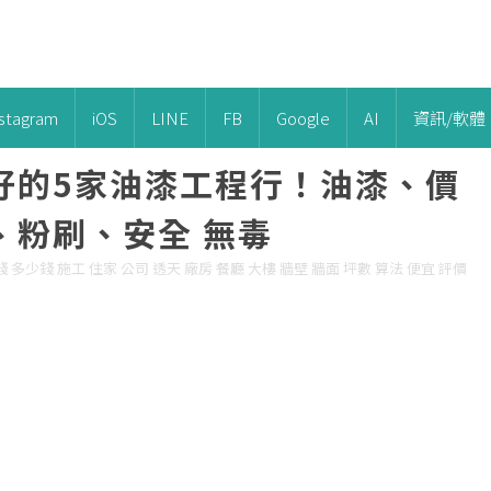
nstagram
iOS
LINE
FB
Google
AI
資訊/軟體
好的5家油漆工程行！油漆、價
、粉刷、安全 無毒
 多少錢 施工 住家 公司 透天 廠房 餐廳 大樓 牆壁 牆面 坪數 算法 便宜 評價