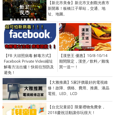
【新北市美食】新北市文創觀光夜市
新開幕！板橋江子翠站，交通、地
址、地圖。
【FB 大頭照病毒 解毒方式】
【漢堡王 優惠】10/8-10/14
Facebook Private Video縮址
期間限定，漢堡／飲料／雞塊
解毒方法出爐！快前往預防及
買一送一！
避免！
【大雅推薦】5家評價最好的電視維
修！故障、價格、費用、推薦、液晶
電視、LED、LCD
【台北兒童節】限量禮物免費拿，
2018慶祝活動讓你玩很大！