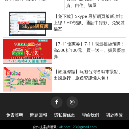
資、自住、購屋
【免下載】Skype 最新網頁版新功能
上線！HD視訊、通話中錄影、免安裝
檔案
【7-11優惠券】7-11 限量福袋預購！
滿500折100元、買一送一、振興優惠
券
【旅遊總篇】玩遍台灣各縣市景點、
出國旅行，旅遊資訊懶人包！
免責聲明
問題回報
隱私權條款
聯絡我們
關於團隊
合作提案請聯繫:
kikinote123@gmail.com