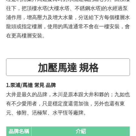
往下，把頂樓水塔(大樓水塔、不銹鋼水塔)的水經過泵
浦作用，增高壓力及增大水量，分送給下方每個樓層水
龍頭或指定樓層，使用的馬達通常不會在一樓安裝，會
在更高樓層安裝。
加壓馬達 規格
1.泵浦/馬達 常見 品牌
大井是最久的品牌，木川是原本跟大井和夥的；九如也
有不少愛用者，只是穩定度還需加強，另外也還有東
元、修附、浥極幫、水平恆等廠牌。
品牌名稱
介紹