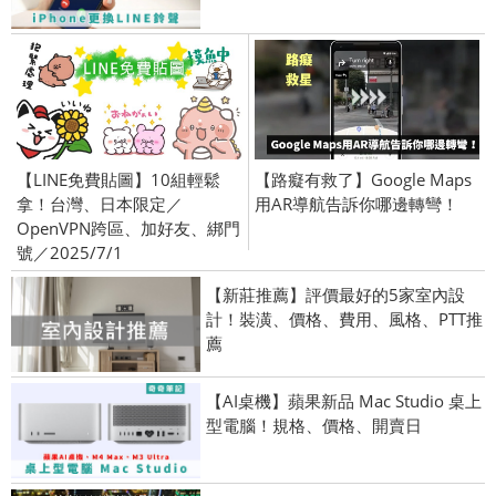
【LINE免費貼圖】10組輕鬆
【路癡有救了】Google Maps
拿！台灣、日本限定／
用AR導航告訴你哪邊轉彎！
OpenVPN跨區、加好友、綁門
號／2025/7/1
【新莊推薦】評價最好的5家室內設
計！裝潢、價格、費用、風格、PTT推
薦
【AI桌機】蘋果新品 Mac Studio 桌上
型電腦！規格、價格、開賣日