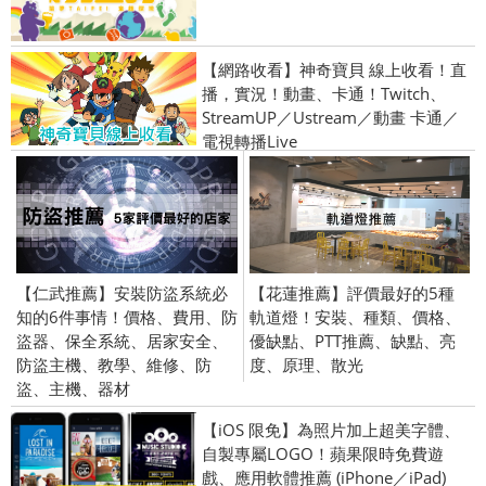
【網路收看】神奇寶貝 線上收看！直
播，實況！動畫、卡通！Twitch、
StreamUP／Ustream／動畫 卡通／
電視轉播Live
【仁武推薦】安裝防盜系統必
【花蓮推薦】評價最好的5種
知的6件事情！價格、費用、防
軌道燈！安裝、種類、價格、
盜器、保全系統、居家安全、
優缺點、PTT推薦、缺點、亮
防盜主機、教學、維修、防
度、原理、散光
盜、主機、器材
【iOS 限免】為照片加上超美字體、
自製專屬LOGO！蘋果限時免費遊
戲、應用軟體推薦 (iPhone／iPad)