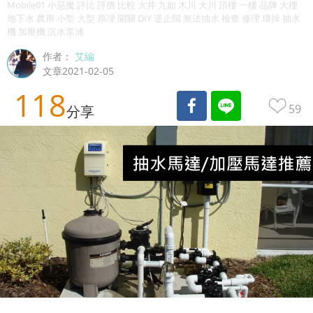
Mobile01 小惡魔 評比 評價 比較 大井 九如 木川 大川 頂樓 一樓 品牌 大樓
地下水 農用 小型 大型 原理 開關 DIY 逆止閥 無法抽水 檢查 修理 壞掉 抽水
機 加壓機 沉水泵浦
作者：
艾編
文章2021-02-05
118
59
分享