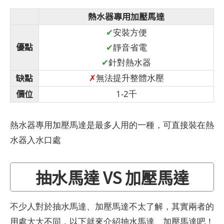
熱水器專用加壓馬達
✔
安裝方便
優點
✔
靜音省電
✔
針對熱水器
缺點
✗
無法提升整體水壓
價位
1-2千
熱水器專用加壓馬達是最多人用的一種，可直接裝在熱
水器入水口處
抽水馬達 VS 加壓馬達
不少人對於抽水馬達、加壓馬達不太了解，其實兩者的
用處大大不同，以下就來介紹抽水馬達、加壓馬達吧！