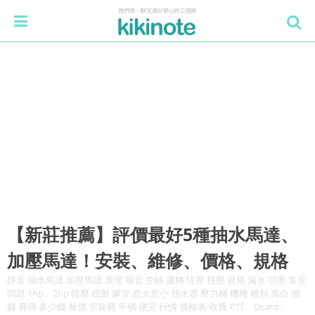
【新莊推薦】評價最好5種抽水馬達、
加壓馬達！安裝、維修、價格、規格
靜音 抽水馬達 加壓馬達 原理 噪音 空轉 運轉 恆壓 穩壓 規格 漏水 功率 常見
問題 1hp、2hp 恆壓 穩壓 爆管 忽大忽小 熱水器 壓力桶 機種 種類 壽命 價
錢 費用 多少錢 報價 安裝費 平價 便宜 行情 價格表 收費 PTT、Dcard、