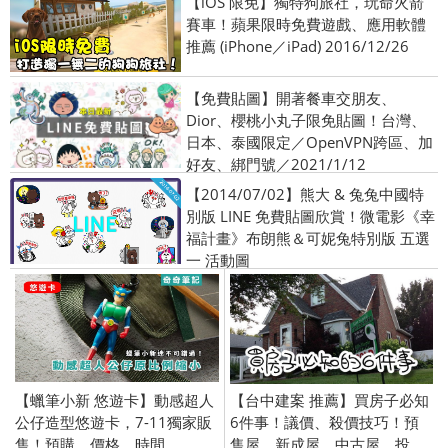
【iOS 限免】獨特狗旅社，玩命火箭
賽車！蘋果限時免費遊戲、應用軟體
推薦 (iPhone／iPad) 2016/12/26
【免費貼圖】開著餐車交朋友​​​​​​​、
Dior、櫻桃小丸子限免貼圖！台灣、
日本、泰國限定／OpenVPN跨區、加
好友、綁門號／2021/1/12
【2014/07/02】熊大 & 兔兔中國特
別版 LINE 免費貼圖欣賞！微電影《幸
福計畫》布朗熊＆可妮兔特別版 五選
一 活動圖
【蠟筆小新 悠遊卡】動感超人
【台中建案 推薦】買房子必知
公仔造型悠遊卡，7-11獨家販
6件事！議價、殺價技巧！預
售！預購、價格、時間
售屋、新成屋、中古屋、投