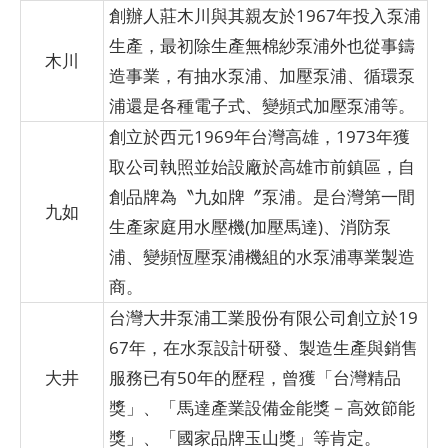
創辦人莊木川與其親友於1967年投入泵浦
生產，最初除生產無棉紗泵浦外也從事鑄
木川
造事業，有抽水泵浦、加壓泵浦、循環泵
浦還是各種電子式、變頻式加壓泵浦等。
創立於西元1969年台灣高雄，1973年獲
取公司執照並始設廠於高雄市前鎮區，自
創品牌為〝九如牌〞泵浦。是台灣第一間
九如
生產家庭用水壓機(加壓馬達)、消防泵
浦、變頻恆壓泵浦機組的水泵浦專業製造
商。
台灣大井泵浦工業股份有限公司創立於19
67年，在水泵設計研發、製造生產與銷售
大井
服務已有50年的歷程，曾獲「台灣精品
獎」、「馬達產業設備金能獎－高效節能
獎」、「國家品牌玉山獎」等肯定。