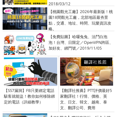
2018/03/12
【桃園觀光工廠】2026年最新版！桃
園18間觀光工廠，北部地區最夯景
點，交通、地址、時間、玩樂資訊攻
略。
【免費貼圖】哈囉兔兔、法鬥白泡
泡！台灣、日限定／OpenVPN跨區、
加好友、綁門號／2019/11/05
【SS7漏洞】FB只要綁定電話
【翻譯社推薦】PTT評價最好5
駭客就能盜！教你如何移除綁
家翻譯社！行情、價格、英
定的電話（詳細教學）
文、日文、韓文、越南、泰
文、翻譯公司、費用