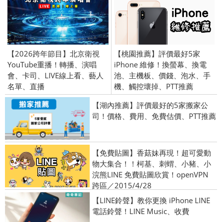
【2026跨年節目】北京衛視
【桃園推薦】評價最好5家
YouTube重播！轉播、演唱
iPhone 維修！換螢幕、換電
會、卡司、LIVE線上看、藝人
池、主機板、價錢、泡水、手
名單、直播
機、觸控壞掉、PTT推薦
【湖內推薦】評價最好的5家搬家公
司！價格、費用、免費估價、PTT推薦
【免費貼圖】香菇妹再現！超可愛動
物大集合！！柯基、刺蝟、小豬、小
浣熊LINE 免費貼圖欣賞！openVPN
跨區／2015/4/28
【LINE鈴聲】教你更換 iPhone LINE
電話鈴聲！LINE Music、收費