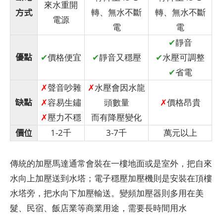
來水重開
方式
轉、無水不斷
轉、無水不斷
電源
電
電
✔
靜音
優點
✔
價格便宜
✔
靜音又穩壓
✔
水壓可調整
✔
省電
✗
聲音吵雜
✗
水壓會因水龍
缺點
✗
容易生鏽
頭數量
✗
價格昂貴
✗
壓力不穩
而有降壓變化
價位
1-2千
3-7千
萬元以上
傳統的加壓馬達通常會裝在一樓地面或是室外，把自來
水向上加壓送到水塔；電子穩壓加壓機則是安裝在頂樓
水塔旁，把水向下加壓輸送。變頻加壓器則多用在美
髮、民宿、飯店業等商業用途，需要長時間用水