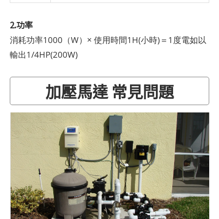
2.功率
消耗功率1000（W）× 使用時間1H(小時)＝1度電如以
輸出1/4HP(200W)
加壓馬達 常見問題