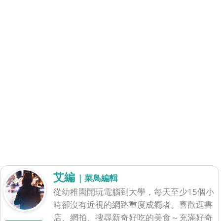
艾編
| 菜鳥編輯
從幼稚園開玩電腦到大學，每天至少15個小
時卻沒有近視的網路重度成癮者。喜歡逛書
店、網拍、搜尋新奇好吃的美食～充滿好奇