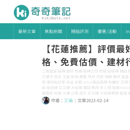
最新文章
焦點新聞
開箱評測
優惠/活動
I
【花蓮推薦】評價最
格、免費估價、建材
工廠直營 磁磚 建材 修補 磁磚公司 修繕 貼磁磚 鋪貼 整
花蓮市 吉安 玉里 新城 壽豐 秀林 光復 瑞穗 鳳林 富里 
用 優缺點冠軍 承品 永覲 artco精品磁磚 新麗好 百
英 板岩磚 石文磚 木紋磚 價錢 費用 多少錢 報價 Mobi
屋整修 地板 大樓 公寓 透天 石文磚 木紋磚業務 處理 
作者：
艾編
|
文章2023-02-14