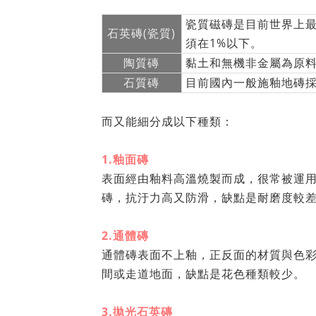
瓷質磁磚是目前世界上
石英磚(瓷質)
須在1%以下。
陶質磚
黏土和無機非金屬為原
石質磚
目前國內一般施釉地磚
而又能細分成以下種類：
1.釉面磚
表面經由釉料高溫燒製而成，很常被運
磚，抗汙力高又防滑，缺點是耐磨度較
2.通體磚
通體磚表面不上釉，正反面的材質與色
間或走道地面，缺點是花色種類較少。
3.拋光石英磚