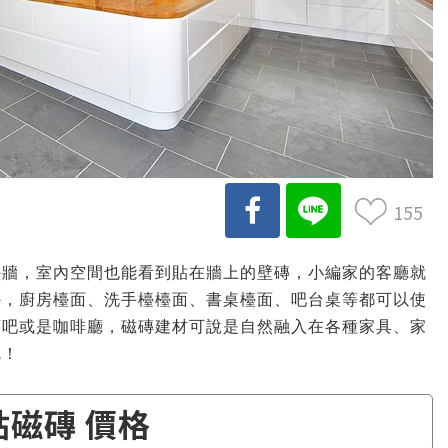
155
外牆，室內空間也能看到貼在牆上的壁磚，小編家的客廳就
外，廚房檯面、洗手檯檯面、書桌檯面、吧台桌等都可以使
酒吧或是咖啡廳，磁磚建材可說是自然融入在各種家具、家
呢！
貼磁磚 價格