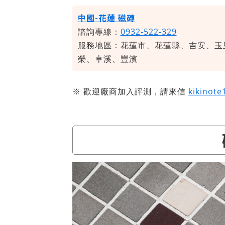
中國-花蓮 磁磚
諮詢專線：
0932-522-329
服務地區：花蓮市、花蓮縣、吉安、玉
榮、卓溪、豐濱
※ 歡迎廠商加入評測，請來信
kikinot