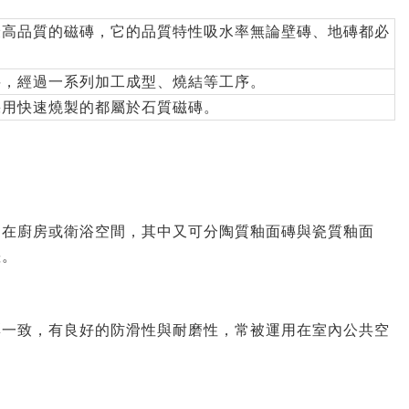
最高品質的磁磚，它的品質特性吸水率無論壁磚、地磚都必
料，經過一系列加工成型、燒結等工序。
採用快速燒製的都屬於石質磁磚。
用在廚房或衛浴空間，其中又可分陶質釉面磚與瓷質釉面
差。
彩一致，有良好的防滑性與耐磨性，常被運用在室內公共空