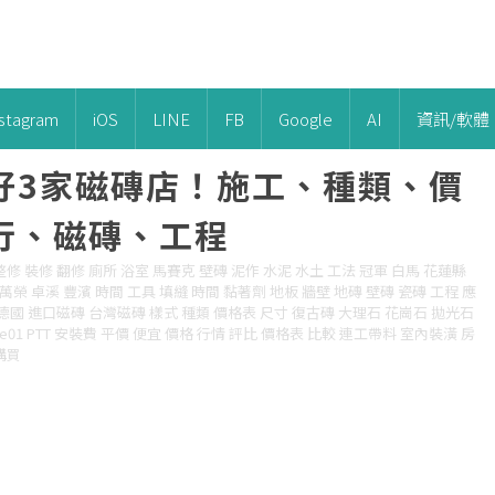
nstagram
iOS
LINE
FB
Google
AI
資訊/軟體
好3家磁磚店！施工、種類、價
行、磁磚、工程
修 裝修 翻修 廁所 浴室 馬賽克 壁磚 泥作 水泥 水土 工法 冠軍 白馬 花蓮縣
萬榮 卓溪 豐濱 時間 工具 填縫 時間 黏著劑 地板 牆壁 地磚 壁磚 瓷磚 工程 應
輝 德國 進口磁磚 台灣磁磚 樣式 種類 價格表 尺寸 復古磚 大理石 花崗石 拋光石
le01 PTT 安裝費 平價 便宜 價格 行情 評比 價格表 比較 連工帶料 室內裝潢 房
購買