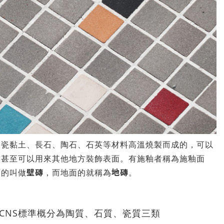
陶瓷黏土、長石、陶石、石英等材料高溫燒製而成的，可以
，甚至可以用來其他地方裝飾表面。有施釉者稱為施釉面
壁磚
地磚
面的叫做
，而地面的就稱為
。
CNS標準概分為陶質、石質、瓷質三類