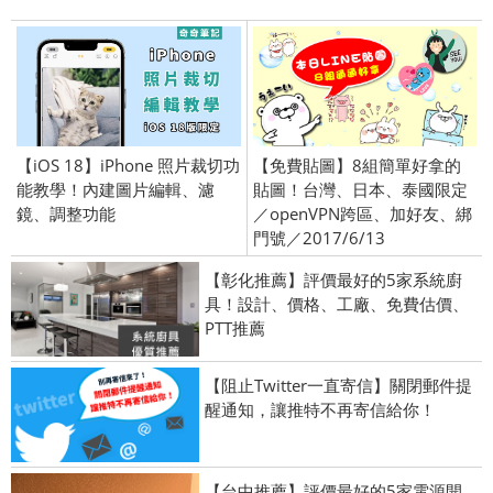
【iOS 18】iPhone 照片裁切功
【免費貼圖】8組簡單好拿的
能教學！內建圖片編輯、濾
貼圖！台灣、日本、泰國限定
鏡、調整功能
／openVPN跨區、加好友、綁
門號／2017/6/13
【彰化推薦】評價最好的5家系統廚
具！設計、價格、工廠、免費估價、
PTT推薦
【阻止Twitter一直寄信】關閉郵件提
醒通知，讓推特不再寄信給你！
【台中推薦】評價最好的5家電源開