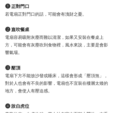
❶
正對門口
若電扇正對門口的話，可能會有洩財之憂。
❷
直吹餐桌
電扇容易吸附灰塵而難以清潔，如果又安裝在餐桌上
方，可能會有灰塵吹到食物裡，風水來說，主要是會影
響氣場。
❸
壓頂
電扇下方不能放沙發或睡床，這樣會形成「壓頂煞」，
對於人也會有不良的影響，電扇也不宜裝在樓層太矮的
地方，會使人有壓迫感。
❹
放白虎位