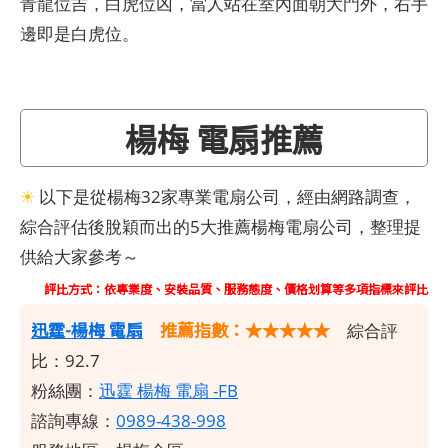
青龍位吉，白虎位凶，當人站在室內面朝大門外，右手
邊即是白虎位。
楊梅 電扇推薦
☀
以下是從楊梅32家專業電扇公司，經由網路調查，
綜合評估後脫穎而出的5大推薦楊梅電扇公司，整理提
供給大家參考～
評比方式：依專業度、安裝品質、服務態度、價格划算等多項指標來評比
​迅霆-楊梅 電扇
推薦指數：★★★★★
綜合評
比：92.7
粉絲團：
迅霆 楊梅 電扇 -FB
諮詢專線：
0989-438-998