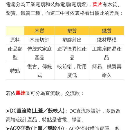
電扇分為工業電扇和裝飾電扇(電扇燈)，
葉片
有木質、
塑質、鐵質三種，而這三中可依表格看出彼此的差異：
木質
塑質
鐵質
原料
木頭切割
塑膠射出
鐵材壓模
產品類
傳統式家庭
造型怪異性產
工業扇簡易產
型
產品
品
品
復古、傳統
較前衛，耐用
簡易、鐵質壽
特點
式
度低
命久
馬達
若依
又可分為直流款、交流款：
DC直流款(上蓋／殼較大)
➤
：DC直流款設計，多數為
高端/設計產品，特點是省電、靜音。
AC交流款(上蓋／殼較小)
➤
：AC交流款構造簡單，多