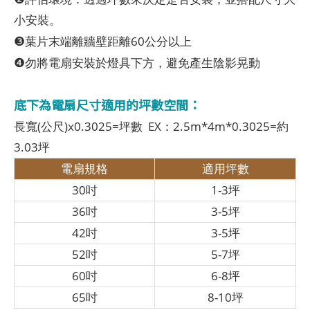
小安裝。
❸
葉片末端離牆壁距離60公分以上
❹
勿將電扇安裝於燈具下方，避免產生陰影晃動
底下為電扇尺寸適用的坪數空間：
長寬(公尺)x0.3025=坪數 EX：2.5m*4m*0.3025=約
3.03坪
電扇規格
適用坪數
30吋
1-3坪
36吋
3-5坪
42吋
3-5坪
52吋
5-7坪
60吋
6-8坪
65吋
8-10坪