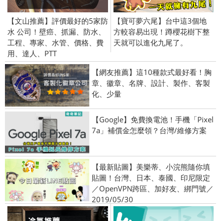
【文山推薦】評價最好的5家防
【寶可夢六尾】台中這3個地
水 公司！壁癌、抓漏、防水、
方較容易出現！蹲櫻花樹下整
工程、專家、水管、價格、費
天就可以進化九尾了。
用、達人、PTT
【網友推薦】這10種款式最好看！胸
章、徽章、名牌、設計、製作、客製
化、少量
【Google】免費換電池！手機「Pixel
7a」補償金怎麼領？台灣/維修方案
【最新貼圖】美樂蒂、小浣熊隨你填
貼圖！台灣、日本、泰國、印尼限定
／OpenVPN跨區、加好友、綁門號／
2019/05/30