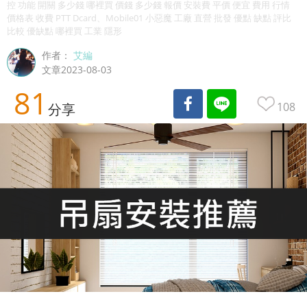
控 功能 開關 多少錢 哪裡買 價錢 多少錢 報價 安裝費 平價 便宜 費用 行情
價格表 收費 PTT Dcard、Mobile01 小惡魔 工廠 直營 批發 優點 缺點 評比
比較 優缺點 哪裡買 工業 隱形
作者：
艾編
文章2023-08-03
81
108
分享