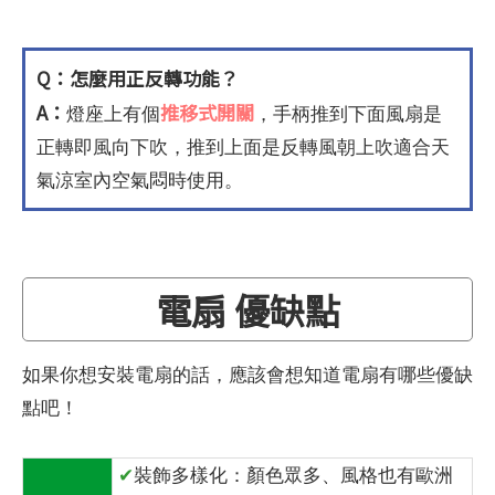
Q：怎麼用正反轉功能？
A：
推移式開關
燈座上有個
，手柄推到下面風扇是
正轉即風向下吹，推到上面是反轉風朝上吹適合天
氣涼室內空氣悶時使用。
電扇 優缺點
如果你想安裝電扇的話，應該會想知道電扇有哪些優缺
點吧！
✔
裝飾多樣化：顏色眾多、風格也有歐洲