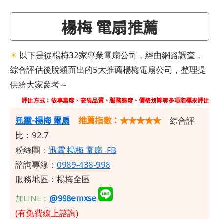
楊梅 電扇推薦
☀
以下是從楊梅32家專業電扇公司，經由網路調查，
綜合評估後脫穎而出的5大推薦楊梅電扇公司，整理提
供給大家參考～
評比方式：依專業度、安裝品質、服務態度、價格划算等多項指標來評比
​迅霆-楊梅 電扇
推薦指數：★★★★★
綜合評
比：92.7
粉絲團：
迅霆 楊梅 電扇 -FB
諮詢專線：
0989-438-998
服務地區：楊梅全區
@998emxse
加LINE：
(有免費線上諮詢)