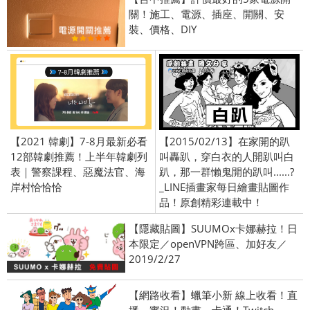
關！施工、電源、插座、開關、安
裝、價格、DIY
【2021 韓劇】7-8月最新必看
【2015/02/13】在家開的趴
12部韓劇推薦！上半年韓劇列
叫轟趴，穿白衣的人開趴叫白
表｜警察課程、惡魔法官、海
趴，那一群懶鬼開的趴叫......?
岸村恰恰恰
_LINE插畫家每日繪畫貼圖作
品！原創精彩連載中！
【隱藏貼圖】SUUMOx卡娜赫拉！日
本限定／openVPN跨區、加好友／
2019/2/27
【網路收看】蠟筆小新 線上收看！直