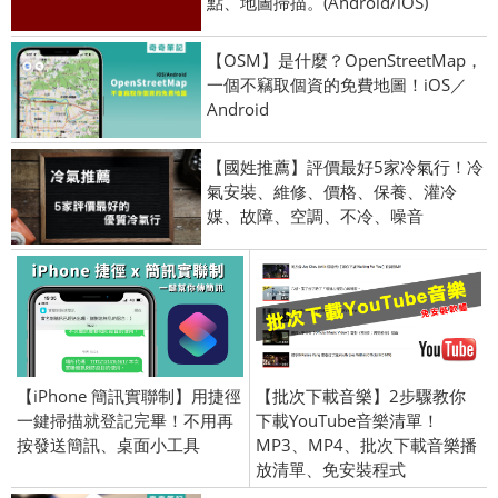
點、地圖掃描。(Android/iOS)
【OSM】是什麼？OpenStreetMap，
一個不竊取個資的免費地圖！iOS／
Android
【國姓推薦】評價最好5家冷氣行！冷
氣安裝、維修、價格、保養、灌冷
媒、故障、空調、不冷、噪音
【iPhone 簡訊實聯制】用捷徑
【批次下載音樂】2步驟教你
一鍵掃描就登記完畢！不用再
下載YouTube音樂清單！
按發送簡訊、桌面小工具
MP3、MP4、批次下載音樂播
放清單、免安裝程式