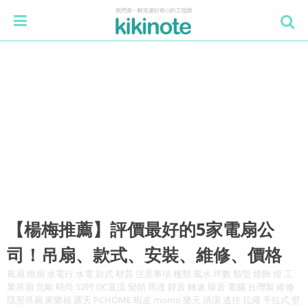
【楊梅推薦】評價最好的5家電扇公
司！吊扇、款式、安裝、維修、價格
風扇 燈扇 水電行 水電 款式 材質 注意事項 種類 風水 坪數 類型 燈飾 燈 工
業吊扇 北歐 時尚 52吋 DC直流 變頻 馬達 靜音 轉速 噪音 電腦 台灣製 維修
隱形吊扇 家樂福 露天 PCHOME 蝦皮 momo 樂天 清潔 遙控 拉繩 手拉式 壁