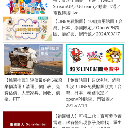
播，實況！動畫、卡通！Twitch、
StreamUP／Ustream／動畫 卡通／
電視轉播Live
【LINE免費貼圖】10組實用貼圖！台
灣、日本、泰國限定／OpenVPN跨
區、加好友、綁門號／2024/09/17
【桃園推薦】評價最好的5家廢
【免費貼圖】超Q浣熊、貓熊
棄物清運！清運、價目表、免
出沒！LINE免費貼圖欣賞！台
費估價、大型家具、回收、價
灣、日本、泰國限定／
格、PTT
openVPN跨區、門號圖／
2015/7/14
【銅鑼獵人】可掃二代！寶可夢位置
雷達，稀有怪出現影子免瞎找，重生