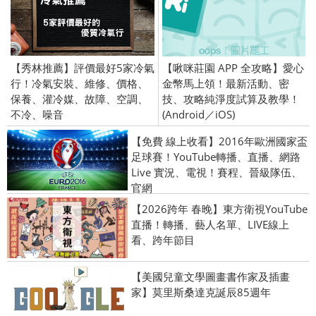
【秀林推薦】評價最好5家冷氣
【啾咪莊園 APP 全攻略】愛心
行！冷氣安裝、維修、價格、
金幣馬上領！最新活動、密
保養、灌冷媒、故障、空調、
技、攻略純淨度試算及教學！
不冷、噪音
(Android／iOS)
【免費 線上收看】2016年歐洲國家盃
足球賽！YouTube轉播、直播、網路
Live 實況、電視！賽程、晉級隊伍、
官網
【2026跨年 春晚】東方衛視YouTube
直播！轉播、藝人名單、LIVE線上
看、跨年節目
【美國兒童文學圖畫書作家及插畫
家】莫里斯桑達克誕辰85週年