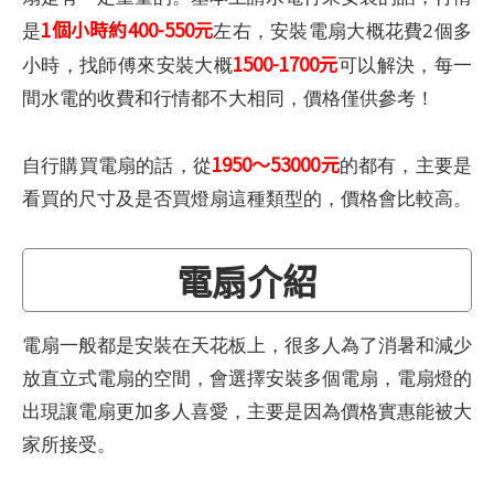
1個小時約400-550元
是
左右，安裝電扇大概花費2個多
1500-1700元
小時，找師傅來安裝大概
可以解決，每一
間水電的收費和行情都不大相同，價格僅供參考！
1950～53000元
自行購買電扇的話，從
的都有，主要是
看買的尺寸及是否買燈扇這種類型的，價格會比較高。
電扇介紹
電扇一般都是安裝在天花板上，很多人為了消暑和減少
放直立式電扇的空間，會選擇安裝多個電扇，電扇燈的
出現讓電扇更加多人喜愛，主要是因為價格實惠能被大
家所接受。