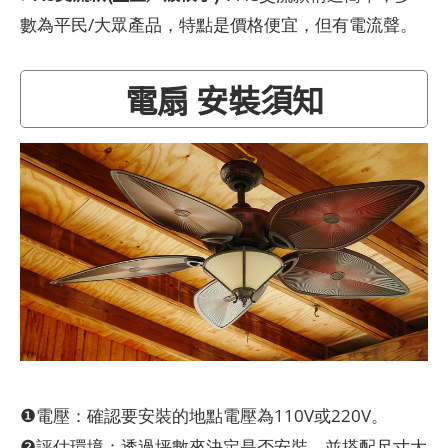
數為平民/大眾產品，特點是價格便宜，但有電流聲。
電扇 安裝須知
❶
電壓：確認要安裝的地點電壓為110V或220V。
❷
評估環境：透過坪數來決定是否安裝，並搭配尺寸大