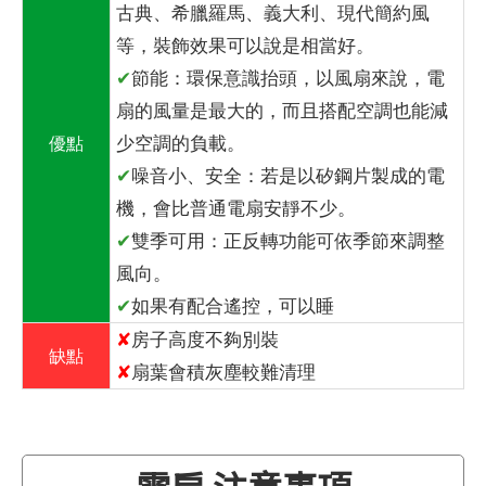
古典、希臘羅馬、義大利、現代簡約風
等，裝飾效果可以說是相當好。
✔
節能：環保意識抬頭，以風扇來說，電
扇的風量是最大的，而且搭配空調也能減
少空調的負載。
優點
✔
噪音小、安全：若是以矽鋼片製成的電
機，會比普通電扇安靜不少。
✔
雙季可用：正反轉功能可依季節來調整
風向。
✔
如果有配合遙控，可以睡
✘
房子高度不夠別裝
缺點
✘
扇葉會積灰塵較難清理